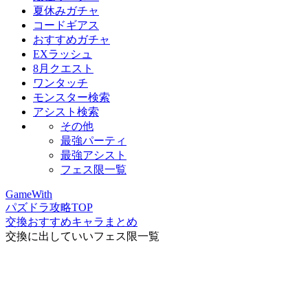
夏休みガチャ
コードギアス
おすすめガチャ
EXラッシュ
8月クエスト
ワンタッチ
モンスター検索
アシスト検索
その他
最強パーティ
最強アシスト
フェス限一覧
GameWith
パズドラ攻略TOP
交換おすすめキャラまとめ
交換に出していいフェス限一覧