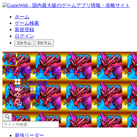
ホーム
ゲーム検索
新規登録
ログイン
2カラム
3カラム
パズドラ攻略｜パズル＆ドラゴンズ
他の攻略
コミュ
速報
掲示板
最強リーダー