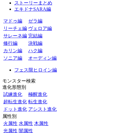
ストーリーまとめ
エキドナSARA編
マドゥ編
ゼラ編
リーチェ編
ヴェロア編
サレーネ編
完結編
修行編
決戦編
カリン編
ハク編
ソニア編
オーディン編
フェス限ヒロイン編
モンスター検索
進化形態別
試練進化
極醒進化
超転生進化
転生進化
ドット進化
アシスト進化
属性別
火属性
水属性
木属性
光属性
闇属性