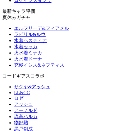
ログインスタンプ
最新キャラ評価
夏休みガチャ
エルフリーデ&フィアメル
ラビリル&ルウ
水着ヘスティア
水着セッカ
火水着ミナカ
火水着ドーナ
究極イシス&ネフティス
コードギアスコラボ
サクヤ&アッシュ
LL&CC
ロゼ
アッシュ
アーノルド
琉高ハルカ
物部勲
黒戸剣成