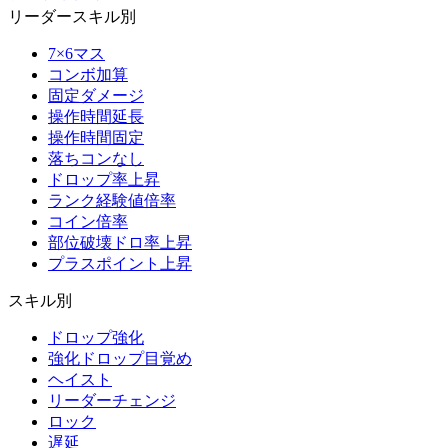
リーダースキル別
7×6マス
コンボ加算
固定ダメージ
操作時間延長
操作時間固定
落ちコンなし
ドロップ率上昇
ランク経験値倍率
コイン倍率
部位破壊ドロ率上昇
プラスポイント上昇
スキル別
ドロップ強化
強化ドロップ目覚め
ヘイスト
リーダーチェンジ
ロック
遅延