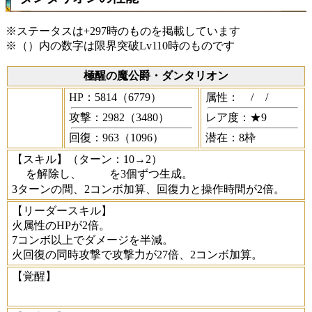
※ステータスは+297時のものを掲載しています
※（）内の数字は限界突破Lv110時のものです
極醒の魔公爵・ダンタリオン
HP：5814（6779）
属性：
/
/
攻撃：2982（3480）
レア度：★9
回復：963（1096）
潜在：8枠
【スキル】
（ターン：10→2）
を解除し、
を3個ずつ生成。
3ターンの間、2コンボ加算、回復力と操作時間が2倍。
【リーダースキル】
火属性のHPが2倍。
7コンボ以上でダメージを半減。
火回復の同時攻撃で攻撃力が27倍、2コンボ加算。
【覚醒】