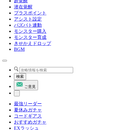
超覚醒
潜在覚醒
プラスポイント
アシスト設定
パズバト連動
モンスター購入
モンスター育成
きせかえドロップ
BGM
検索
ご意見
最強リーダー
夏休みガチャ
コードギアス
おすすめガチャ
EXラッシュ