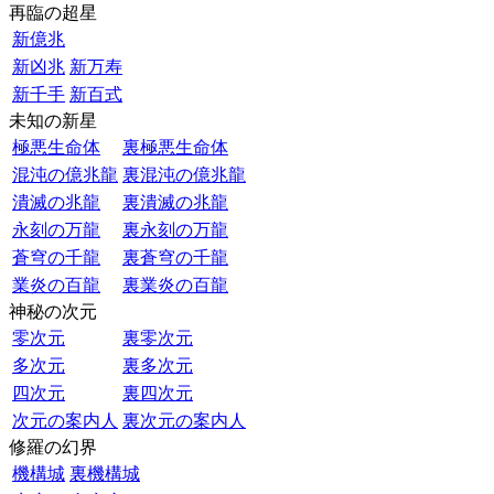
再臨の超星
新億兆
新凶兆
新万寿
新千手
新百式
未知の新星
極悪生命体
裏極悪生命体
混沌の億兆龍
裏混沌の億兆龍
潰滅の兆龍
裏潰滅の兆龍
永刻の万龍
裏永刻の万龍
蒼穹の千龍
裏蒼穹の千龍
業炎の百龍
裏業炎の百龍
神秘の次元
零次元
裏零次元
多次元
裏多次元
四次元
裏四次元
次元の案内人
裏次元の案内人
修羅の幻界
機構城
裏機構城