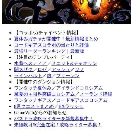
【コラボ/ガチャイベント情報】
夏休みガチャが開催中！最新情報まとめ
コードギアスコラボの当たりと評価
最強リーダーランキング｜最新版
【注目のテンプレパーティ】
水着ヘスティア
／
メニット&チャオリン
闇スザク
／
ロゼ
／
アッシュ
／
ジノ
ラインハルト
／
虚
／
フリーレン
【開催中のダンジョン情報】
ワンタッチ夏休み
／
アイランドコロシアム
魔夏の＋限界突破コロシアム
／
ノーランド降臨
ワンタッチギアス
／
コードギアスコロシアム
8月クエストまとめ
／
EXラッシュ
GameWithからのお知らせ
パズドラ攻略ライターを新規募集中！
未経験可&完全在宅！攻略ライター募集！