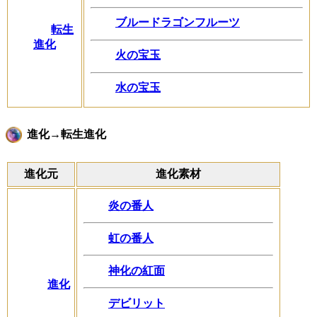
ブルードラゴンフルーツ
転生
進化
火の宝玉
水の宝玉
進化→転生進化
進化元
進化素材
炎の番人
虹の番人
神化の紅面
進化
デビリット