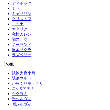
ディボック
ナラ
キャサリン
クリストフ
ニーナ
ナタリア
究極カレン
闇スザク
ノーランド
皇帝サクラ
ラズベリー
その他
試練大喬小喬
試練ウルド
からくりモトナリ
ニケ&アテナ
ツクヨミ
光シルヴィ
闇シルヴィ