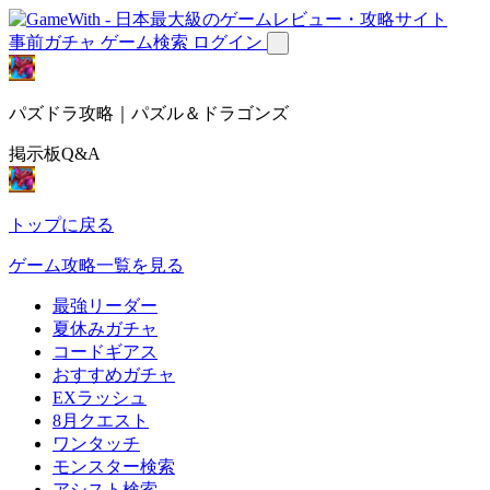
事前ガチャ
ゲーム検索
ログイン
パズドラ攻略｜パズル＆ドラゴンズ
掲示板Q&A
トップに戻る
ゲーム攻略一覧を見る
最強リーダー
夏休みガチャ
コードギアス
おすすめガチャ
EXラッシュ
8月クエスト
ワンタッチ
モンスター検索
アシスト検索