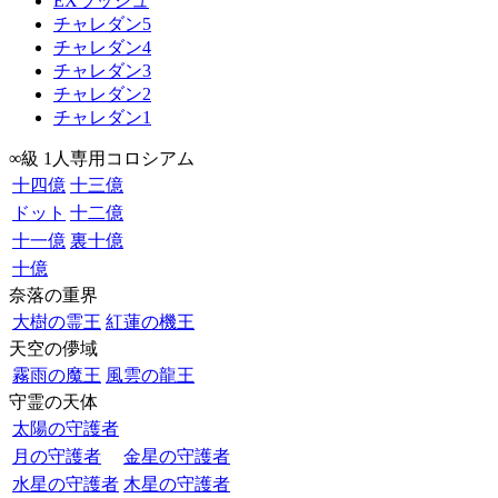
EXラッシュ
チャレダン5
チャレダン4
チャレダン3
チャレダン2
チャレダン1
∞級 1人専用コロシアム
十四億
十三億
ドット
十二億
十一億
裏十億
十億
奈落の重界
大樹の霊王
紅蓮の機王
天空の儚域
霧雨の魔王
風雲の龍王
守霊の天体
太陽の守護者
月の守護者
金星の守護者
水星の守護者
木星の守護者