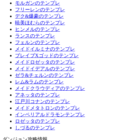
モルガンのテンプレ
フリーレンのテンプレ
デク&爆豪のテンプレ
暁美ほむらのテンプレ
ヒンメルのテンプレ
ランスのテンプレ
フェルンのテンプレ
メイドイルミナのテンプレ
ブレイブXゴッドのテンプレ
メイドロゼッタのテンプレ
メイドイデアルのテンプレ
ゼラ&チェルンのテンプレ
レム&ラムのテンプレ
メイドクラウディアのテンプレ
アネッタのテンプレ
江戸川コナンのテンプレ
メイドメタトロンのテンプレ
インペリアルドラモンテンプレ
ロゼッタのテンプレ
しづるのテンプレ
ダンジョン攻略情報