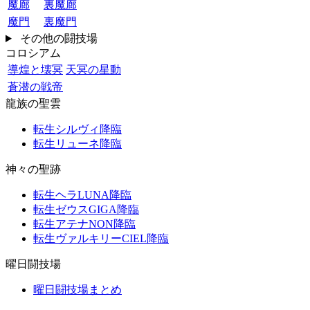
魔廊
裏魔廊
魔門
裏魔門
その他の闘技場
コロシアム
導煌と壊冥
天冥の星動
蒼潜の戦帝
龍族の聖雲
転生シルヴィ降臨
転生リューネ降臨
神々の聖跡
転生ヘラLUNA降臨
転生ゼウスGIGA降臨
転生アテナNON降臨
転生ヴァルキリーCIEL降臨
曜日闘技場
曜日闘技場まとめ