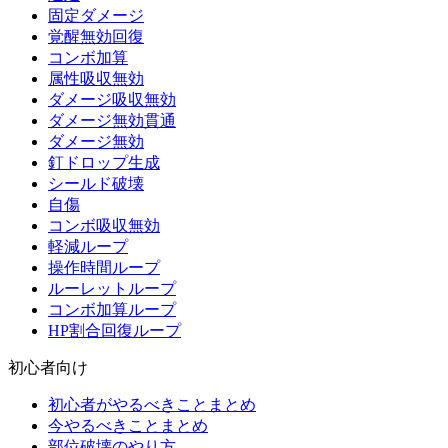
固定ダメージ
覚醒無効回復
コンボ加算
属性吸収無効
ダメージ吸収無効
ダメージ無効貫通
ダメージ無効
釘ドロップ生成
シールド破壊
自傷
コンボ吸収無効
軽減ループ
操作時間ループ
ルーレットループ
コンボ加算ループ
HP割合回復ループ
初心者向け
初心者がやるべきことまとめ
今やるべきことまとめ
部位破壊のやり方