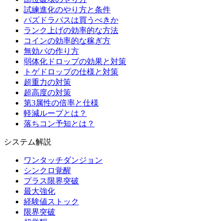
試練進化のやり方と条件
パズドラパスは買うべきか
ランク上げの効率的な方法
コインの効率的な稼ぎ方
無効パの作り方
弱体化ドロップの効果と対策
トゲドロップの仕様と対策
超重力の対策
超高度の対策
第3属性の倍率と仕様
軽減ループとは？
落ちコン予知とは？
システム解説
ワンタッチダンジョン
シンクロ覚醒
プラス限界突破
最大強化
経験値ストック
限界突破