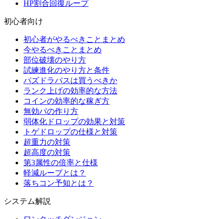
HP割合回復ループ
初心者向け
初心者がやるべきことまとめ
今やるべきことまとめ
部位破壊のやり方
試練進化のやり方と条件
パズドラパスは買うべきか
ランク上げの効率的な方法
コインの効率的な稼ぎ方
無効パの作り方
弱体化ドロップの効果と対策
トゲドロップの仕様と対策
超重力の対策
超高度の対策
第3属性の倍率と仕様
軽減ループとは？
落ちコン予知とは？
システム解説