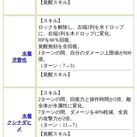
【覚醒スキル】
【スキル】
ロックを解除し、左端2列を水ドロップ
に、右端1列を木ドロップに変化。
HPを60％回復。
覚醒無効を全回復。
1ターンの間、自分のダメージ上限値が600
水着
億。
児雷也
（ターン：7→3）
【覚醒スキル】
【スキル】
2ターンの間、回復力と操作時間が2倍、敵
全体が水属性に変化。
7ターンの間、ダメージを40%軽減、全員
水着
の攻撃力が2倍。
クシナダヒ
（ターン：11→7）
メ
【覚醒スキル】