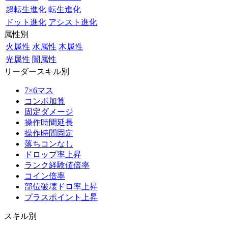
超転生進化
転生進化
ドット進化
アシスト進化
属性別
火属性
水属性
木属性
光属性
闇属性
リーダースキル別
7×6マス
コンボ加算
固定ダメージ
操作時間延長
操作時間固定
落ちコンなし
ドロップ率上昇
ランク経験値倍率
コイン倍率
部位破壊ドロ率上昇
プラスポイント上昇
スキル別