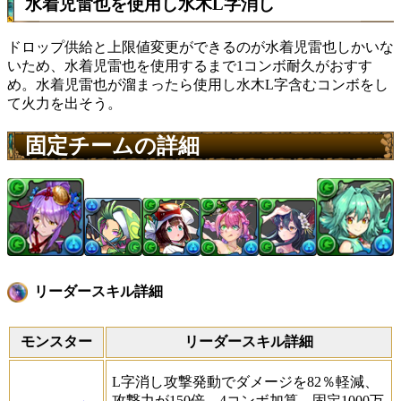
水着児雷也を使用し水木L字消し
ドロップ供給と上限値変更ができるのが水着児雷也しかいな
いため、水着児雷也を使用するまで1コンボ耐久がおすす
め。水着児雷也が溜まったら使用し水木L字含むコンボをし
て火力を出そう。
固定チームの詳細
リーダースキル詳細
モンスター
リーダースキル詳細
L字消し攻撃発動でダメージを82％軽減、
攻撃力が150倍、4コンボ加算、固定1000万