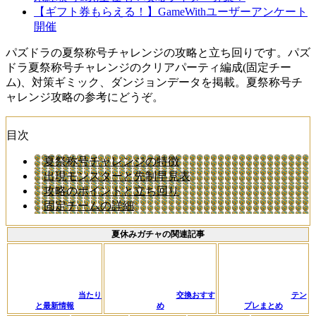
【ギフト券もらえる！】GameWithユーザーアンケート
開催
パズドラの夏祭称号チャレンジの攻略と立ち回りです。パズ
ドラ夏祭称号チャレンジのクリアパーティ編成(固定チー
ム)、対策ギミック、ダンジョンデータを掲載。夏祭称号チ
ャレンジ攻略の参考にどうぞ。
目次
夏祭称号チャレンジの特徴
出現モンスターと先制早見表
攻略のポイントと立ち回り
固定チームの詳細
夏休みガチャの関連記事
当たり
交換おすす
テン
と最新情報
め
プレまとめ