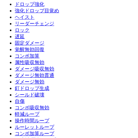
ドロップ強化
強化ドロップ目覚め
ヘイスト
リーダーチェンジ
ロック
遅延
固定ダメージ
覚醒無効回復
コンボ加算
属性吸収無効
ダメージ吸収無効
ダメージ無効貫通
ダメージ無効
釘ドロップ生成
シールド破壊
自傷
コンボ吸収無効
軽減ループ
操作時間ループ
ルーレットループ
コンボ加算ループ