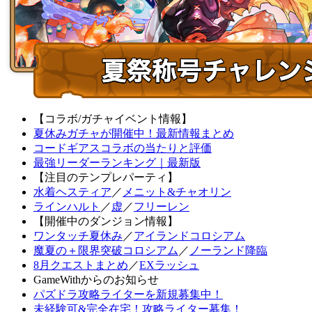
【コラボ/ガチャイベント情報】
夏休みガチャが開催中！最新情報まとめ
コードギアスコラボの当たりと評価
最強リーダーランキング｜最新版
【注目のテンプレパーティ】
水着ヘスティア
／
メニット&チャオリン
ラインハルト
／
虚
／
フリーレン
【開催中のダンジョン情報】
ワンタッチ夏休み
／
アイランドコロシアム
魔夏の＋限界突破コロシアム
／
ノーランド降臨
8月クエストまとめ
／
EXラッシュ
GameWithからのお知らせ
パズドラ攻略ライターを新規募集中！
未経験可&完全在宅！攻略ライター募集！