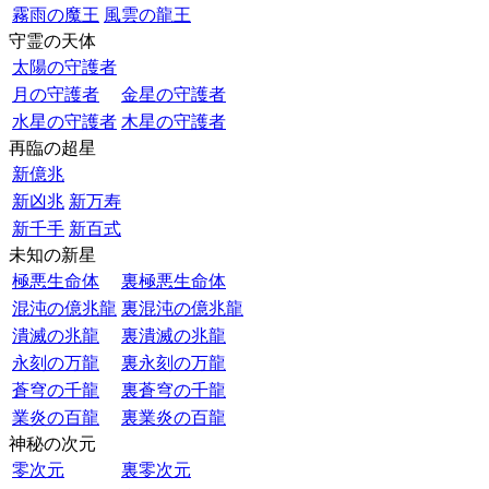
霧雨の魔王
風雲の龍王
守霊の天体
太陽の守護者
月の守護者
金星の守護者
水星の守護者
木星の守護者
再臨の超星
新億兆
新凶兆
新万寿
新千手
新百式
未知の新星
極悪生命体
裏極悪生命体
混沌の億兆龍
裏混沌の億兆龍
潰滅の兆龍
裏潰滅の兆龍
永刻の万龍
裏永刻の万龍
蒼穹の千龍
裏蒼穹の千龍
業炎の百龍
裏業炎の百龍
神秘の次元
零次元
裏零次元