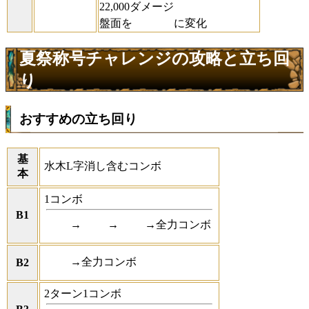
22,000ダメージ
盤面を
に変化
夏祭称号チャレンジの攻略と立ち回
り
おすすめの立ち回り
基
水木L字消し含むコンボ
本
1コンボ
B1
→
→
→全力コンボ
→全力コンボ
B2
2ターン1コンボ