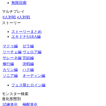
無限回廊
マルチプレイ
8人対戦
4人対戦
ストーリー
ストーリーまとめ
エキドナSARA編
マドゥ編
ゼラ編
リーチェ編
ヴェロア編
サレーネ編
完結編
修行編
決戦編
カリン編
ハク編
ソニア編
オーディン編
フェス限ヒロイン編
モンスター検索
進化形態別
試練進化
極醒進化