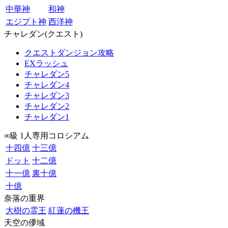
中華神
和神
エジプト神
西洋神
チャレダン(クエスト)
クエストダンジョン攻略
EXラッシュ
チャレダン5
チャレダン4
チャレダン3
チャレダン2
チャレダン1
∞級 1人専用コロシアム
十四億
十三億
ドット
十二億
十一億
裏十億
十億
奈落の重界
大樹の霊王
紅蓮の機王
天空の儚域