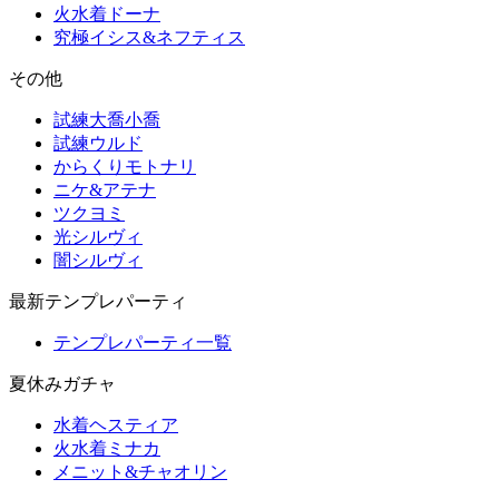
火水着ドーナ
究極イシス&ネフティス
その他
試練大喬小喬
試練ウルド
からくりモトナリ
ニケ&アテナ
ツクヨミ
光シルヴィ
闇シルヴィ
最新テンプレパーティ
テンプレパーティ一覧
夏休みガチャ
水着ヘスティア
火水着ミナカ
メニット&チャオリン