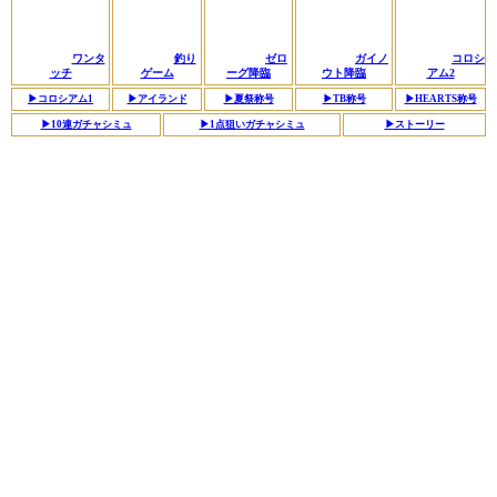
ワンタ
釣り
ゼロ
ガイノ
コロシ
ッチ
ゲーム
ーグ降臨
ウト降臨
アム2
▶︎コロシアム1
▶︎アイランド
▶︎夏祭称号
▶︎TB称号
▶︎HEARTS称号
▶︎10連ガチャシミュ
▶︎1点狙いガチャシミュ
▶︎ストーリー