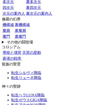
多次元
裏多次元
四次元
裏四次元
次元の案内人
裏次元の案内人
修羅の幻界
機構城
裏機構城
魔廊
裏魔廊
魔門
裏魔門
その他の闘技場
コロシアム
導煌と壊冥
天冥の星動
蒼潜の戦帝
龍族の聖雲
転生シルヴィ降臨
転生リューネ降臨
神々の聖跡
転生ヘラLUNA降臨
転生ゼウスGIGA降臨
転生アテナNON降臨