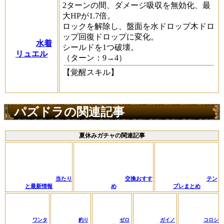
2ターンの間、ダメージ吸収を無効化、最
大HPが1.7倍。
ロックを解除し、盤面を水ドロップ木ドロ
ップ回復ドロップに変化。
水着
シールドを1つ破壊。
リュエル
（ターン：9→4）
【覚醒スキル】
パズドラの関連記事
夏休みガチャの関連記事
当たり
交換おすす
テン
と最新情報
め
プレまとめ
ワンタ
釣り
ゼロ
ガイノ
コロシ