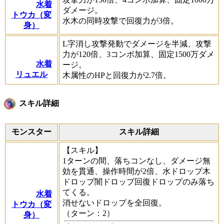
水着
ダメージ。
トウカ（変
水木の同時攻撃で回復力が3倍。
身）
L字消し攻撃発動でダメージを半減、攻撃
力が120倍、3コンボ加算、固定1500万ダメ
水着
ージ。
リュエル
木属性のHPと回復力が2.7倍。
スキル詳細
モンスター
スキル詳細
【スキル】
1ターンの間、落ちコンなし、ダメージ無
効を貫通、操作時間が2倍、水ドロップ木
ドロップ闇ドロップ回復ドロップのみ落ち
てくる。
水着
消せないドロップを全回復。
トウカ（変
（ターン：2）
身）