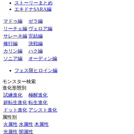
ストーリーまとめ
エキドナSARA編
マドゥ編
ゼラ編
リーチェ編
ヴェロア編
サレーネ編
完結編
修行編
決戦編
カリン編
ハク編
ソニア編
オーディン編
フェス限ヒロイン編
モンスター検索
進化形態別
試練進化
極醒進化
超転生進化
転生進化
ドット進化
アシスト進化
属性別
火属性
水属性
木属性
光属性
闇属性