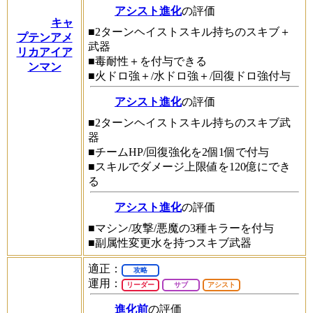
アシスト進化
の評価
キャ
■2ターンヘイストスキル持ちのスキブ＋
プテンアメ
武器
リカアイア
■毒耐性＋を付与できる
ンマン
■火ドロ強＋/水ドロ強＋/回復ドロ強付与
アシスト進化
の評価
■2ターンヘイストスキル持ちのスキブ武
器
■チームHP/回復強化を2個1個で付与
■スキルでダメージ上限値を120億にでき
る
アシスト進化
の評価
■マシン/攻撃/悪魔の3種キラーを付与
■副属性変更水を持つスキブ武器
適正：
攻略
運用：
リーダー
サブ
アシスト
進化前
の評価