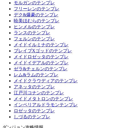
モルガンのテンプレ
フリーレンのテンプレ
デク&爆豪のテンプレ
暁美ほむらのテンプレ
ヒンメルのテンプレ
ランスのテンプレ
フェルンのテンプレ
メイドイルミナのテンプレ
ブレイブXゴッドのテンプレ
メイドロゼッタのテンプレ
メイドイデアルのテンプレ
ゼラ&チェルンのテンプレ
レム&ラムのテンプレ
メイドクラウディアのテンプレ
アネッタのテンプレ
江戸川コナンのテンプレ
メイドメタトロンのテンプレ
インペリアルドラモンテンプレ
ロゼッタのテンプレ
しづるのテンプレ
ダンジョン攻略情報