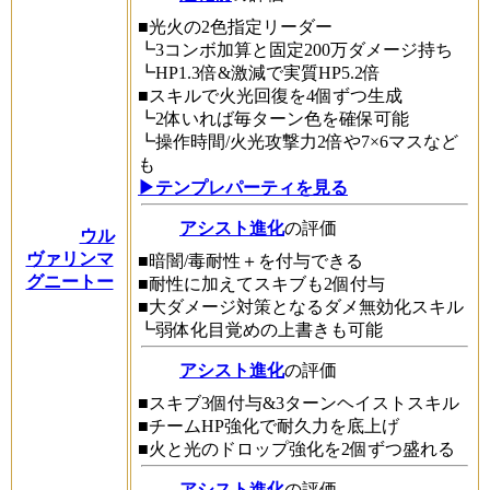
■光火の2色指定リーダー
┗3コンボ加算と固定200万ダメージ持ち
┗HP1.3倍&激減で実質HP5.2倍
■スキルで火光回復を4個ずつ生成
┗2体いれば毎ターン色を確保可能
┗操作時間/火光攻撃力2倍や7×6マスなど
も
▶テンプレパーティを見る
アシスト進化
の評価
ウル
ヴァリンマ
■暗闇/毒耐性＋を付与できる
グニートー
■耐性に加えてスキブも2個付与
■大ダメージ対策となるダメ無効化スキル
┗弱体化目覚めの上書きも可能
アシスト進化
の評価
■スキブ3個付与&3ターンヘイストスキル
■チームHP強化で耐久力を底上げ
■火と光のドロップ強化を2個ずつ盛れる
アシスト進化
の評価