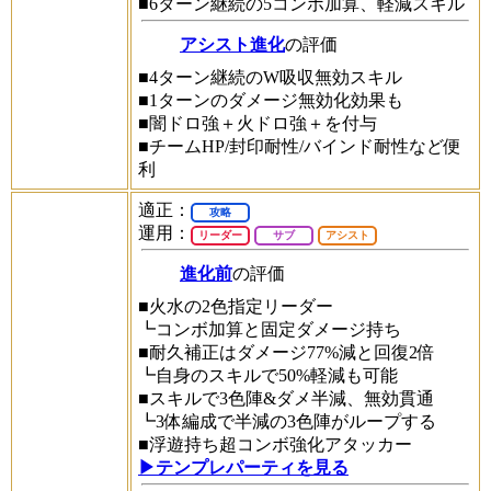
■6ターン継続の5コンボ加算、軽減スキル
アシスト進化
の評価
■4ターン継続のW吸収無効スキル
■1ターンのダメージ無効化効果も
■闇ドロ強＋火ドロ強＋を付与
■チームHP/封印耐性/バインド耐性など便
利
適正：
攻略
運用：
リーダー
サブ
アシスト
進化前
の評価
■火水の2色指定リーダー
┗コンボ加算と固定ダメージ持ち
■耐久補正はダメージ77%減と回復2倍
┗自身のスキルで50%軽減も可能
■スキルで3色陣&ダメ半減、無効貫通
┗3体編成で半減の3色陣がループする
■浮遊持ち超コンボ強化アタッカー
▶テンプレパーティを見る