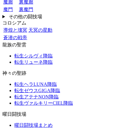
魔廊
裏魔廊
魔門
裏魔門
その他の闘技場
コロシアム
導煌と壊冥
天冥の星動
蒼潜の戦帝
龍族の聖雲
転生シルヴィ降臨
転生リューネ降臨
神々の聖跡
転生ヘラLUNA降臨
転生ゼウスGIGA降臨
転生アテナNON降臨
転生ヴァルキリーCIEL降臨
曜日闘技場
曜日闘技場まとめ