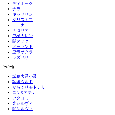
ディボック
ナラ
キャサリン
クリストフ
ニーナ
ナタリア
究極カレン
闇スザク
ノーランド
皇帝サクラ
ラズベリー
その他
試練大喬小喬
試練ウルド
からくりモトナリ
ニケ&アテナ
ツクヨミ
光シルヴィ
闇シルヴィ