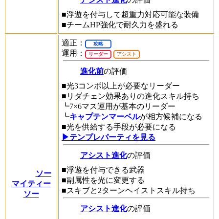
■浮遊を付与して超重力対応可能な装備
■チームHP強化で耐久力を盛れる
適正：
攻略
運用：
リーダー
アシスト
進化前
の評価
■光3コンボ以上が必要なリーダー
■リダチェン効果ありの進化スキル持ち
┗7×6マス運用が基本のリーダー
┗
キャプテンマーベル
が相方候補になる
■光を供給する手段が必要になる
▶テンプレパーティを見る
アシスト進化
の評価
■浮遊を付与できる武器
ソー
■副属性を光に変更する
マイティー
■スキブと2ターンヘイストスキル持ち
ソー
アシスト進化
の評価