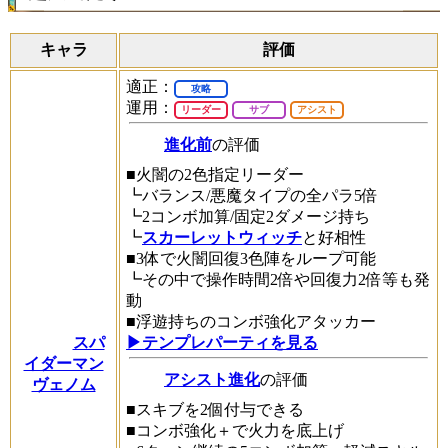
キャラ
評価
適正：
攻略
運用：
リーダー
サブ
アシスト
進化前
の評価
■火闇の2色指定リーダー
┗バランス/悪魔タイプの全パラ5倍
┗2コンボ加算/固定2ダメージ持ち
┗
スカーレットウィッチ
と好相性
■3体で火闇回復3色陣をループ可能
┗その中で操作時間2倍や回復力2倍等も発
動
■浮遊持ちのコンボ強化アタッカー
スパ
▶テンプレパーティを見る
イダーマン
アシスト進化
の評価
ヴェノム
■スキブを2個付与できる
■コンボ強化＋で火力を底上げ