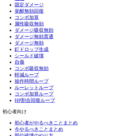
固定ダメージ
覚醒無効回復
コンボ加算
属性吸収無効
ダメージ吸収無効
ダメージ無効貫通
ダメージ無効
釘ドロップ生成
シールド破壊
自傷
コンボ吸収無効
軽減ループ
操作時間ループ
ルーレットループ
コンボ加算ループ
HP割合回復ループ
初心者向け
初心者がやるべきことまとめ
今やるべきことまとめ
部位破壊のやり方