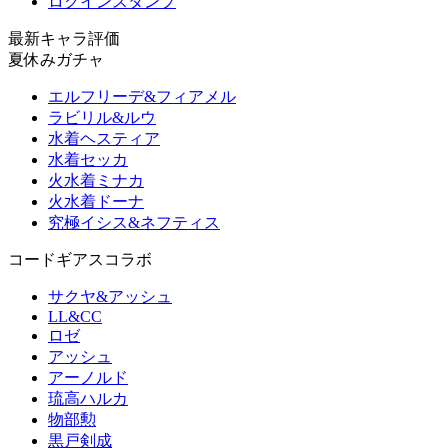
ログインスタンプ
最新キャラ評価
夏休みガチャ
エルフリーデ&フィアメル
ラビリル&ルウ
水着ヘスティア
水着セッカ
火水着ミナカ
火水着ドーナ
究極イシス&ネフティス
コードギアスコラボ
サクヤ&アッシュ
LL&CC
ロゼ
アッシュ
アーノルド
琉高ハルカ
物部勲
黒戸剣成