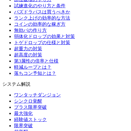
試練進化のやり方と条件
パズドラパスは買うべきか
ランク上げの効率的な方法
コインの効率的な稼ぎ方
無効パの作り方
弱体化ドロップの効果と対策
トゲドロップの仕様と対策
超重力の対策
超高度の対策
第3属性の倍率と仕様
軽減ループとは？
落ちコン予知とは？
システム解説
ワンタッチダンジョン
シンクロ覚醒
プラス限界突破
最大強化
経験値ストック
限界突破