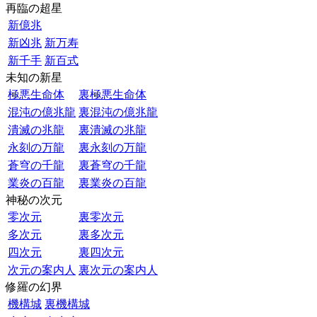
再臨の超星
新億兆
新凶兆
新万寿
新千手
新百式
未知の新星
極悪生命体
裏極悪生命体
混沌の億兆龍
裏混沌の億兆龍
潰滅の兆龍
裏潰滅の兆龍
永刻の万龍
裏永刻の万龍
蒼穹の千龍
裏蒼穹の千龍
業炎の百龍
裏業炎の百龍
神秘の次元
零次元
裏零次元
多次元
裏多次元
四次元
裏四次元
次元の案内人
裏次元の案内人
修羅の幻界
機構城
裏機構城