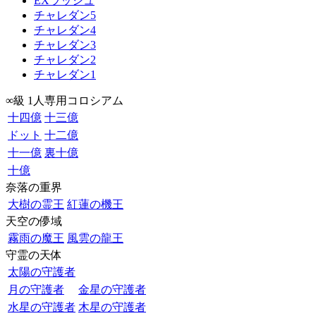
EXラッシュ
チャレダン5
チャレダン4
チャレダン3
チャレダン2
チャレダン1
∞級 1人専用コロシアム
十四億
十三億
ドット
十二億
十一億
裏十億
十億
奈落の重界
大樹の霊王
紅蓮の機王
天空の儚域
霧雨の魔王
風雲の龍王
守霊の天体
太陽の守護者
月の守護者
金星の守護者
水星の守護者
木星の守護者