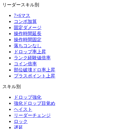
リーダースキル別
7×6マス
コンボ加算
固定ダメージ
操作時間延長
操作時間固定
落ちコンなし
ドロップ率上昇
ランク経験値倍率
コイン倍率
部位破壊ドロ率上昇
プラスポイント上昇
スキル別
ドロップ強化
強化ドロップ目覚め
ヘイスト
リーダーチェンジ
ロック
遅延