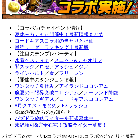
【コラボ/ガチャイベント情報】
夏休みガチャが開催中！最新情報まとめ
コードギアスコラボの当たりと評価
最強リーダーランキング｜最新版
【注目のテンプレパーティ】
水着ヘスティア
／
メニット&チャオリン
闇スザク
／
ロゼ
／
アッシュ
／
ジノ
ラインハルト
／
虚
／
フリーレン
【開催中のダンジョン情報】
ワンタッチ夏休み
／
アイランドコロシアム
魔夏の＋限界突破コロシアム
／
ノーランド降臨
ワンタッチギアス
／
コードギアスコロシアム
8月クエストまとめ
／
EXラッシュ
GameWithからのお知らせ
パズドラ攻略ライターを新規募集中！
未経験可&完全在宅！攻略ライター募集！
パズドラのマーベルコラボ(MARVELコラボ)の当たりと最新