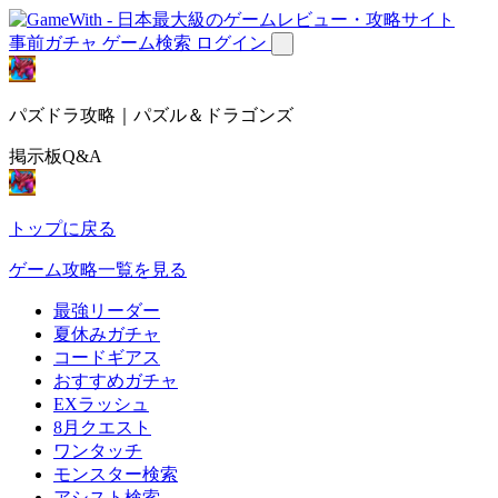
事前ガチャ
ゲーム検索
ログイン
パズドラ攻略｜パズル＆ドラゴンズ
掲示板Q&A
トップに戻る
ゲーム攻略一覧を見る
最強リーダー
夏休みガチャ
コードギアス
おすすめガチャ
EXラッシュ
8月クエスト
ワンタッチ
モンスター検索
アシスト検索