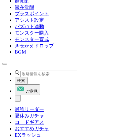
超覚醒
潜在覚醒
プラスポイント
アシスト設定
パズバト連動
モンスター購入
モンスター育成
きせかえドロップ
BGM
検索
ご意見
最強リーダー
夏休みガチャ
コードギアス
おすすめガチャ
EXラッシュ