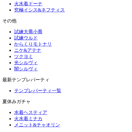
火水着ドーナ
究極イシス&ネフティス
その他
試練大喬小喬
試練ウルド
からくりモトナリ
ニケ&アテナ
ツクヨミ
光シルヴィ
闇シルヴィ
最新テンプレパーティ
テンプレパーティ一覧
夏休みガチャ
水着ヘスティア
火水着ミナカ
メニット&チャオリン