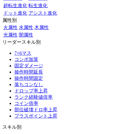
超転生進化
転生進化
ドット進化
アシスト進化
属性別
火属性
水属性
木属性
光属性
闇属性
リーダースキル別
7×6マス
コンボ加算
固定ダメージ
操作時間延長
操作時間固定
落ちコンなし
ドロップ率上昇
ランク経験値倍率
コイン倍率
部位破壊ドロ率上昇
プラスポイント上昇
スキル別