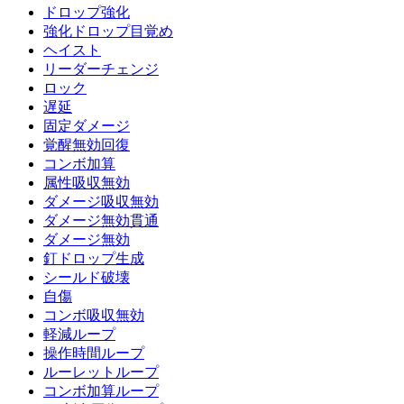
ドロップ強化
強化ドロップ目覚め
ヘイスト
リーダーチェンジ
ロック
遅延
固定ダメージ
覚醒無効回復
コンボ加算
属性吸収無効
ダメージ吸収無効
ダメージ無効貫通
ダメージ無効
釘ドロップ生成
シールド破壊
自傷
コンボ吸収無効
軽減ループ
操作時間ループ
ルーレットループ
コンボ加算ループ