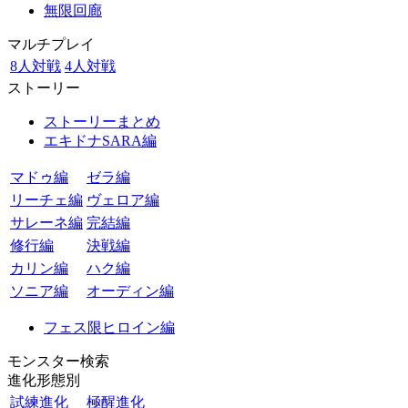
無限回廊
マルチプレイ
8人対戦
4人対戦
ストーリー
ストーリーまとめ
エキドナSARA編
マドゥ編
ゼラ編
リーチェ編
ヴェロア編
サレーネ編
完結編
修行編
決戦編
カリン編
ハク編
ソニア編
オーディン編
フェス限ヒロイン編
モンスター検索
進化形態別
試練進化
極醒進化