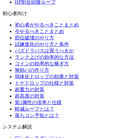
HP割合回復ループ
初心者向け
初心者がやるべきことまとめ
今やるべきことまとめ
部位破壊のやり方
試練進化のやり方と条件
パズドラパスは買うべきか
ランク上げの効率的な方法
コインの効率的な稼ぎ方
無効パの作り方
弱体化ドロップの効果と対策
トゲドロップの仕様と対策
超重力の対策
超高度の対策
第3属性の倍率と仕様
軽減ループとは？
落ちコン予知とは？
システム解説