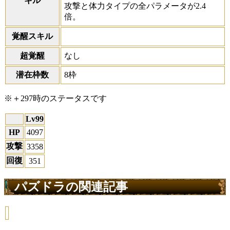
キル
攻撃と体力タイプの全パラメータが2.4
倍。
覚醒スキル
超覚醒
なし
潜在枠数
8枠
※＋297時のステータスです
Lv99
HP
4097
攻撃
3358
回復
351
パズドラの関連記事