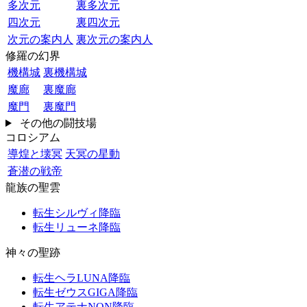
多次元
裏多次元
四次元
裏四次元
次元の案内人
裏次元の案内人
修羅の幻界
機構城
裏機構城
魔廊
裏魔廊
魔門
裏魔門
その他の闘技場
コロシアム
導煌と壊冥
天冥の星動
蒼潜の戦帝
龍族の聖雲
転生シルヴィ降臨
転生リューネ降臨
神々の聖跡
転生ヘラLUNA降臨
転生ゼウスGIGA降臨
転生アテナNON降臨