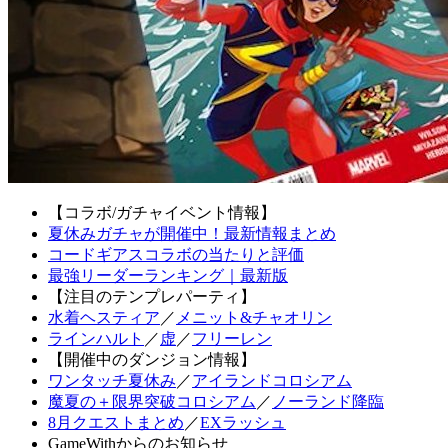
【コラボ/ガチャイベント情報】
夏休みガチャが開催中！最新情報まとめ
コードギアスコラボの当たりと評価
最強リーダーランキング｜最新版
【注目のテンプレパーティ】
水着ヘスティア
／
メニット&チャオリン
ラインハルト
／
虚
／
フリーレン
【開催中のダンジョン情報】
ワンタッチ夏休み
／
アイランドコロシアム
魔夏の＋限界突破コロシアム
／
ノーランド降臨
8月クエストまとめ
／
EXラッシュ
GameWithからのお知らせ