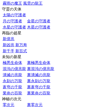
霧雨の魔王
風雲の龍王
守霊の天体
太陽の守護者
月の守護者
金星の守護者
水星の守護者
木星の守護者
再臨の超星
新億兆
新凶兆
新万寿
新千手
新百式
未知の新星
極悪生命体
裏極悪生命体
混沌の億兆龍
裏混沌の億兆龍
潰滅の兆龍
裏潰滅の兆龍
永刻の万龍
裏永刻の万龍
蒼穹の千龍
裏蒼穹の千龍
業炎の百龍
裏業炎の百龍
神秘の次元
零次元
裏零次元