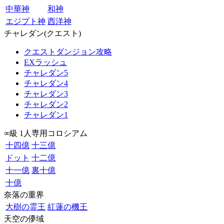
中華神
和神
エジプト神
西洋神
チャレダン(クエスト)
クエストダンジョン攻略
EXラッシュ
チャレダン5
チャレダン4
チャレダン3
チャレダン2
チャレダン1
∞級 1人専用コロシアム
十四億
十三億
ドット
十二億
十一億
裏十億
十億
奈落の重界
大樹の霊王
紅蓮の機王
天空の儚域