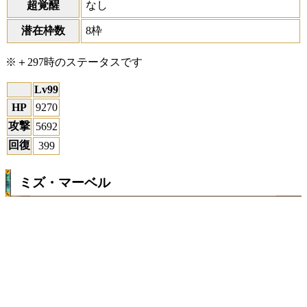
超覚醒
なし
潜在枠数
8枠
※＋297時のステータスです
Lv99
HP
9270
攻撃
5692
回復
399
ミズ・マーベル