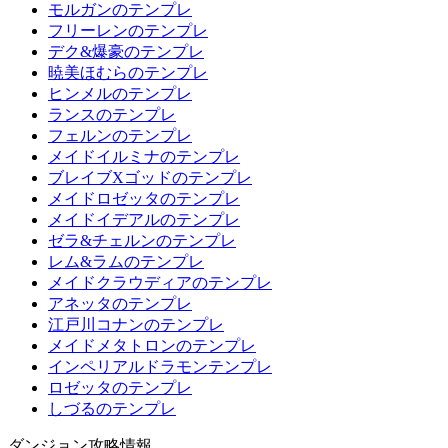
モルガンのテンプレ
フリーレンのテンプレ
デク&爆豪のテンプレ
暁美ほむらのテンプレ
ヒンメルのテンプレ
ランスのテンプレ
フェルンのテンプレ
メイドイルミナのテンプレ
ブレイブXゴッドのテンプレ
メイドロゼッタのテンプレ
メイドイデアルのテンプレ
ゼラ&チェルンのテンプレ
レム&ラムのテンプレ
メイドクラウディアのテンプレ
アネッタのテンプレ
江戸川コナンのテンプレ
メイドメタトロンのテンプレ
インペリアルドラモンテンプレ
ロゼッタのテンプレ
しづるのテンプレ
ダンジョン攻略情報