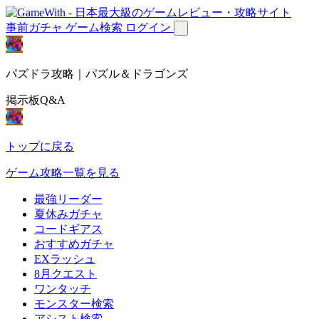
事前ガチャ
ゲーム検索
ログイン
パズドラ攻略｜パズル＆ドラゴンズ
掲示板Q&A
トップに戻る
ゲーム攻略一覧を見る
最強リーダー
夏休みガチャ
コードギアス
おすすめガチャ
EXラッシュ
8月クエスト
ワンタッチ
モンスター検索
アシスト検索