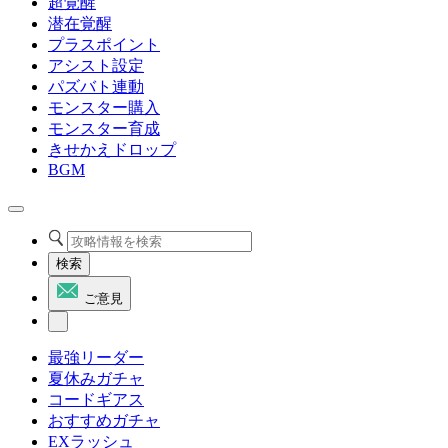
超覚醒
潜在覚醒
プラスポイント
アシスト設定
パズバト連動
モンスター購入
モンスター育成
きせかえドロップ
BGM
検索
ご意見
最強リーダー
夏休みガチャ
コードギアス
おすすめガチャ
EXラッシュ