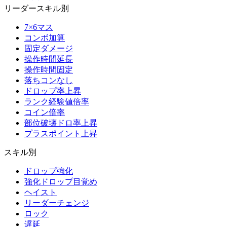
リーダースキル別
7×6マス
コンボ加算
固定ダメージ
操作時間延長
操作時間固定
落ちコンなし
ドロップ率上昇
ランク経験値倍率
コイン倍率
部位破壊ドロ率上昇
プラスポイント上昇
スキル別
ドロップ強化
強化ドロップ目覚め
ヘイスト
リーダーチェンジ
ロック
遅延