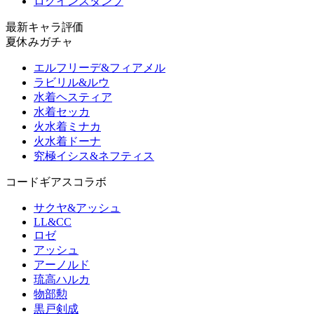
ログインスタンプ
最新キャラ評価
夏休みガチャ
エルフリーデ&フィアメル
ラビリル&ルウ
水着ヘスティア
水着セッカ
火水着ミナカ
火水着ドーナ
究極イシス&ネフティス
コードギアスコラボ
サクヤ&アッシュ
LL&CC
ロゼ
アッシュ
アーノルド
琉高ハルカ
物部勲
黒戸剣成