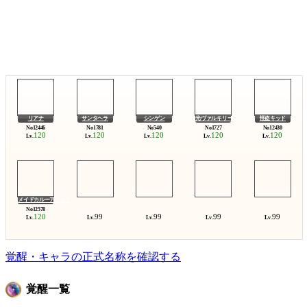
リアナ
サンタヘラ
シンゲン
光ヴァルキリー
怪盗キッド
120
120
120
120
120
Lv.
Lv.
Lv.
Lv.
Lv.
メイドカルーアミルク
120
99
99
99
99
Lv.
Lv.
Lv.
Lv.
Lv.
覚醒・キャラの正式名称を確認する
覚醒一覧