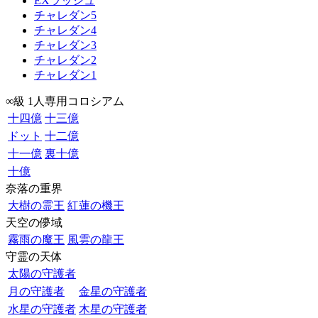
EXラッシュ
チャレダン5
チャレダン4
チャレダン3
チャレダン2
チャレダン1
∞級 1人専用コロシアム
十四億
十三億
ドット
十二億
十一億
裏十億
十億
奈落の重界
大樹の霊王
紅蓮の機王
天空の儚域
霧雨の魔王
風雲の龍王
守霊の天体
太陽の守護者
月の守護者
金星の守護者
水星の守護者
木星の守護者