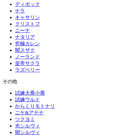
ディボック
ナラ
キャサリン
クリストフ
ニーナ
ナタリア
究極カレン
闇スザク
ノーランド
皇帝サクラ
ラズベリー
その他
試練大喬小喬
試練ウルド
からくりモトナリ
ニケ&アテナ
ツクヨミ
光シルヴィ
闇シルヴィ