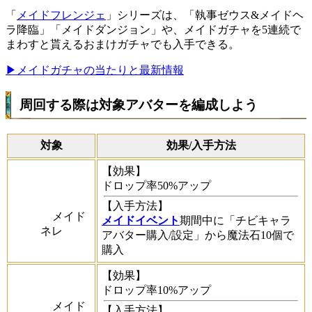
「
メイドフレンジェ
」シリーズは、「
執事ゼウス&メイドヘ
ラ降臨
」「
メイドダンジョン
」や、メイドガチャを5連続で
まわすと貰えるおまけガチャでも入手できる。
▶︎メイドガチャの当たりと最新情報
周回する際は対象アバターを編成しよう
対象
効果/入手方法
【効果】
ドロップ率50%アップ
【入手方法】
メイド
メイドイベント
期間中に「チビキャラ
ネレ
アバター購入/設定」から
魔法石10個
で
購入
【効果】
ドロップ率10%アップ
メイド
【入手方法】