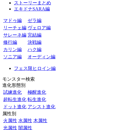
ストーリーまとめ
エキドナSARA編
マドゥ編
ゼラ編
リーチェ編
ヴェロア編
サレーネ編
完結編
修行編
決戦編
カリン編
ハク編
ソニア編
オーディン編
フェス限ヒロイン編
モンスター検索
進化形態別
試練進化
極醒進化
超転生進化
転生進化
ドット進化
アシスト進化
属性別
火属性
水属性
木属性
光属性
闇属性