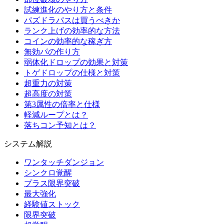
試練進化のやり方と条件
パズドラパスは買うべきか
ランク上げの効率的な方法
コインの効率的な稼ぎ方
無効パの作り方
弱体化ドロップの効果と対策
トゲドロップの仕様と対策
超重力の対策
超高度の対策
第3属性の倍率と仕様
軽減ループとは？
落ちコン予知とは？
システム解説
ワンタッチダンジョン
シンクロ覚醒
プラス限界突破
最大強化
経験値ストック
限界突破