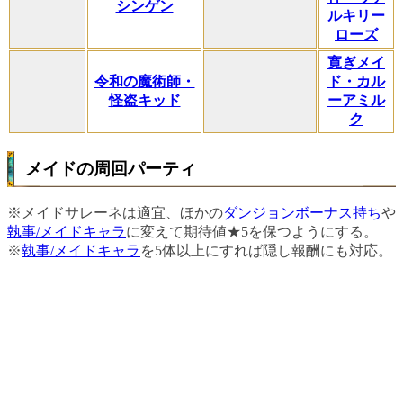
シンゲン
ルキリー
ローズ
寛ぎメイ
令和の魔術師・
ド・カル
怪盗キッド
ーアミル
ク
メイドの周回パーティ
※メイドサレーネは適宜、ほかの
ダンジョンボーナス持ち
や
執事/メイドキャラ
に変えて期待値★5を保つようにする。
※
執事/メイドキャラ
を5体以上にすれば隠し報酬にも対応。