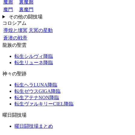
魔廊
裏魔廊
魔門
裏魔門
その他の闘技場
コロシアム
導煌と壊冥
天冥の星動
蒼潜の戦帝
龍族の聖雲
転生シルヴィ降臨
転生リューネ降臨
神々の聖跡
転生ヘラLUNA降臨
転生ゼウスGIGA降臨
転生アテナNON降臨
転生ヴァルキリーCIEL降臨
曜日闘技場
曜日闘技場まとめ