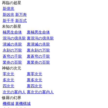
再臨の超星
新億兆
新凶兆
新万寿
新千手
新百式
未知の新星
極悪生命体
裏極悪生命体
混沌の億兆龍
裏混沌の億兆龍
潰滅の兆龍
裏潰滅の兆龍
永刻の万龍
裏永刻の万龍
蒼穹の千龍
裏蒼穹の千龍
業炎の百龍
裏業炎の百龍
神秘の次元
零次元
裏零次元
多次元
裏多次元
四次元
裏四次元
次元の案内人
裏次元の案内人
修羅の幻界
機構城
裏機構城