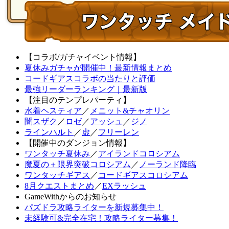
【コラボ/ガチャイベント情報】
夏休みガチャが開催中！最新情報まとめ
コードギアスコラボの当たりと評価
最強リーダーランキング｜最新版
【注目のテンプレパーティ】
水着ヘスティア
／
メニット&チャオリン
闇スザク
／
ロゼ
／
アッシュ
／
ジノ
ラインハルト
／
虚
／
フリーレン
【開催中のダンジョン情報】
ワンタッチ夏休み
／
アイランドコロシアム
魔夏の＋限界突破コロシアム
／
ノーランド降臨
ワンタッチギアス
／
コードギアスコロシアム
8月クエストまとめ
／
EXラッシュ
GameWithからのお知らせ
パズドラ攻略ライターを新規募集中！
未経験可&完全在宅！攻略ライター募集！