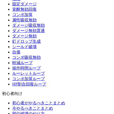
固定ダメージ
覚醒無効回復
コンボ加算
属性吸収無効
ダメージ吸収無効
ダメージ無効貫通
ダメージ無効
釘ドロップ生成
シールド破壊
自傷
コンボ吸収無効
軽減ループ
操作時間ループ
ルーレットループ
コンボ加算ループ
HP割合回復ループ
初心者向け
初心者がやるべきことまとめ
今やるべきことまとめ
部位破壊のやり方