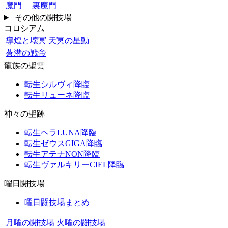
魔門
裏魔門
その他の闘技場
コロシアム
導煌と壊冥
天冥の星動
蒼潜の戦帝
龍族の聖雲
転生シルヴィ降臨
転生リューネ降臨
神々の聖跡
転生ヘラLUNA降臨
転生ゼウスGIGA降臨
転生アテナNON降臨
転生ヴァルキリーCIEL降臨
曜日闘技場
曜日闘技場まとめ
月曜の闘技場
火曜の闘技場