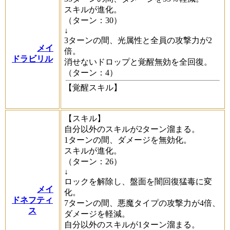
スキルが進化。
（ターン：30）
↓
3ターンの間、光属性と全員の攻撃力が2
メイ
倍。
ドラビリル
消せないドロップと覚醒無効を全回復。
（ターン：4）
【覚醒スキル】
【スキル】
自分以外のスキルが2ターン溜まる。
1ターンの間、ダメージを無効化。
スキルが進化。
（ターン：26）
↓
ロックを解除し、盤面を闇回復猛毒に変
メイ
化。
ドネフティ
7ターンの間、悪魔タイプの攻撃力が4倍、
ス
ダメージを軽減。
自分以外のスキルが1ターン溜まる。