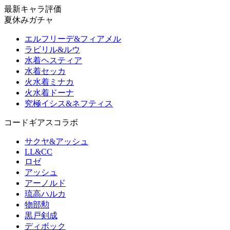
最新キャラ評価
夏休みガチャ
エルフリーデ&フィアメル
ラビリル&ルウ
水着ヘスティア
水着セッカ
火水着ミナカ
火水着ドーナ
究極イシス&ネフティス
コードギアスコラボ
サクヤ&アッシュ
LL&CC
ロゼ
アッシュ
アーノルド
琉高ハルカ
物部勲
黒戸剣成
ディボック