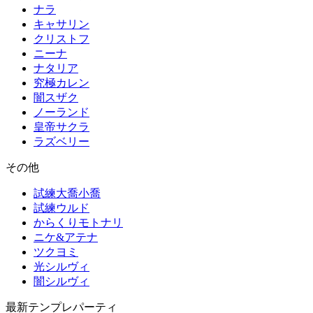
ナラ
キャサリン
クリストフ
ニーナ
ナタリア
究極カレン
闇スザク
ノーランド
皇帝サクラ
ラズベリー
その他
試練大喬小喬
試練ウルド
からくりモトナリ
ニケ&アテナ
ツクヨミ
光シルヴィ
闇シルヴィ
最新テンプレパーティ