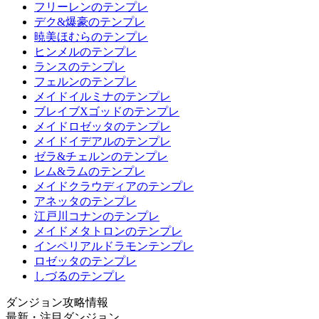
フリーレンのテンプレ
デク&爆豪のテンプレ
暁美ほむらのテンプレ
ヒンメルのテンプレ
ランスのテンプレ
フェルンのテンプレ
メイドイルミナのテンプレ
ブレイブXゴッドのテンプレ
メイドロゼッタのテンプレ
メイドイデアルのテンプレ
ゼラ&チェルンのテンプレ
レム&ラムのテンプレ
メイドクラウディアのテンプレ
アネッタのテンプレ
江戸川コナンのテンプレ
メイドメタトロンのテンプレ
インペリアルドラモンテンプレ
ロゼッタのテンプレ
しづるのテンプレ
ダンジョン攻略情報
最新・注目ダンジョン