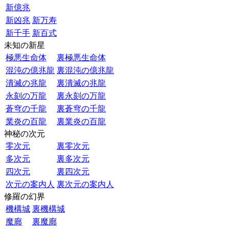
新億兆
新凶兆
新万寿
新千手
新百式
未知の新星
極悪生命体
裏極悪生命体
混沌の億兆龍
裏混沌の億兆龍
潰滅の兆龍
裏潰滅の兆龍
永刻の万龍
裏永刻の万龍
蒼穹の千龍
裏蒼穹の千龍
業炎の百龍
裏業炎の百龍
神秘の次元
零次元
裏零次元
多次元
裏多次元
四次元
裏四次元
次元の案内人
裏次元の案内人
修羅の幻界
機構城
裏機構城
魔廊
裏魔廊