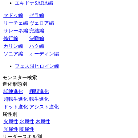
エキドナSARA編
マドゥ編
ゼラ編
リーチェ編
ヴェロア編
サレーネ編
完結編
修行編
決戦編
カリン編
ハク編
ソニア編
オーディン編
フェス限ヒロイン編
モンスター検索
進化形態別
試練進化
極醒進化
超転生進化
転生進化
ドット進化
アシスト進化
属性別
火属性
水属性
木属性
光属性
闇属性
リーダースキル別