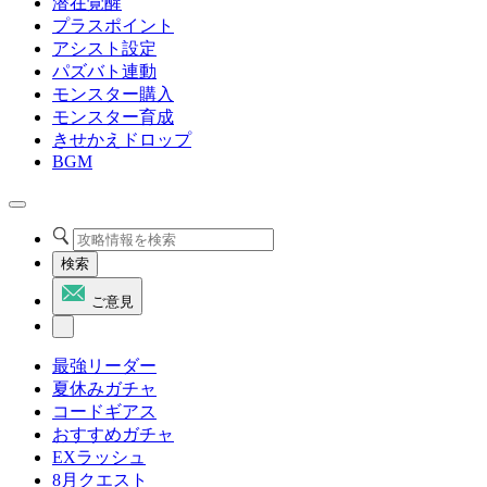
潜在覚醒
プラスポイント
アシスト設定
パズバト連動
モンスター購入
モンスター育成
きせかえドロップ
BGM
検索
ご意見
最強リーダー
夏休みガチャ
コードギアス
おすすめガチャ
EXラッシュ
8月クエスト