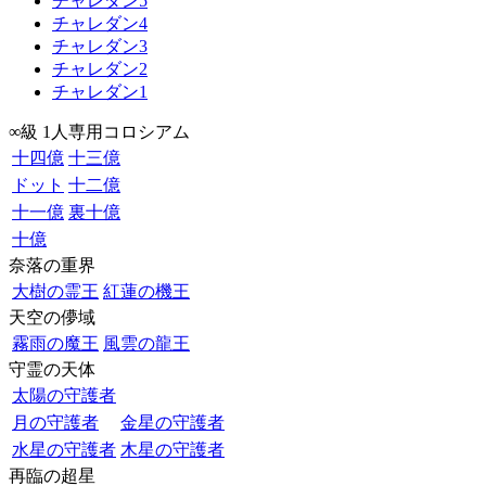
チャレダン5
チャレダン4
チャレダン3
チャレダン2
チャレダン1
∞級 1人専用コロシアム
十四億
十三億
ドット
十二億
十一億
裏十億
十億
奈落の重界
大樹の霊王
紅蓮の機王
天空の儚域
霧雨の魔王
風雲の龍王
守霊の天体
太陽の守護者
月の守護者
金星の守護者
水星の守護者
木星の守護者
再臨の超星