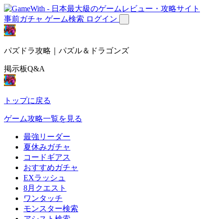
事前ガチャ
ゲーム検索
ログイン
パズドラ攻略｜パズル＆ドラゴンズ
掲示板Q&A
トップに戻る
ゲーム攻略一覧を見る
最強リーダー
夏休みガチャ
コードギアス
おすすめガチャ
EXラッシュ
8月クエスト
ワンタッチ
モンスター検索
アシスト検索