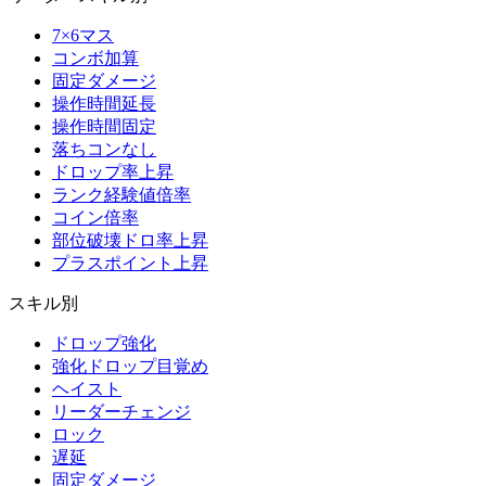
7×6マス
コンボ加算
固定ダメージ
操作時間延長
操作時間固定
落ちコンなし
ドロップ率上昇
ランク経験値倍率
コイン倍率
部位破壊ドロ率上昇
プラスポイント上昇
スキル別
ドロップ強化
強化ドロップ目覚め
ヘイスト
リーダーチェンジ
ロック
遅延
固定ダメージ