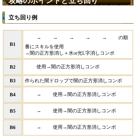
攻略のポイントと立ち回り
立ち回り例
→
→
→
→
→
の順
B1
番にスキルを使用
→闇の正方形消し＋水or光L字消しコンボ
使用→闇の正方形消しコンボ
B2
B3
作られた闇ドロップで闇の正方形消しコンボ
→
使用→闇の正方形消しコンボ
B4
→
使用→闇の正方形消しコンボ
B5
→
使用→闇の正方形消しコンボ
B6