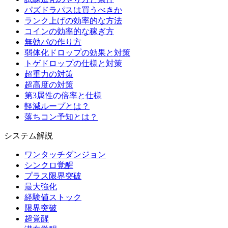
パズドラパスは買うべきか
ランク上げの効率的な方法
コインの効率的な稼ぎ方
無効パの作り方
弱体化ドロップの効果と対策
トゲドロップの仕様と対策
超重力の対策
超高度の対策
第3属性の倍率と仕様
軽減ループとは？
落ちコン予知とは？
システム解説
ワンタッチダンジョン
シンクロ覚醒
プラス限界突破
最大強化
経験値ストック
限界突破
超覚醒