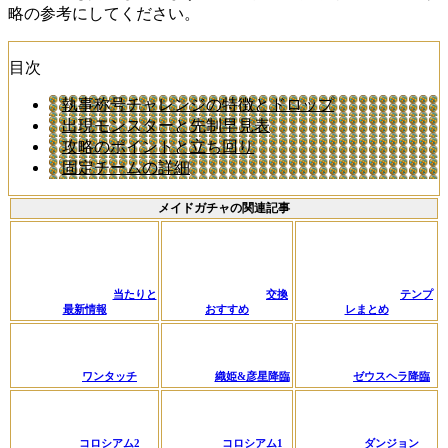
略の参考にしてください。
目次
執事称号チャレンジの特徴とドロップ
出現モンスターと先制早見表
攻略のポイントと立ち回り
固定チームの詳細
メイドガチャの関連記事
当たりと
交換
テンプ
最新情報
おすすめ
レまとめ
ワンタッチ
織姫&彦星降臨
ゼウスヘラ降臨
コロシアム2
コロシアム1
ダンジョン