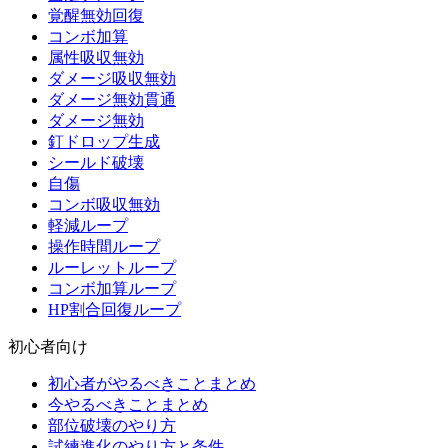
覚醒無効回復
コンボ加算
属性吸収無効
ダメージ吸収無効
ダメージ無効貫通
ダメージ無効
釘ドロップ生成
シールド破壊
自傷
コンボ吸収無効
軽減ループ
操作時間ループ
ルーレットループ
コンボ加算ループ
HP割合回復ループ
初心者向け
初心者がやるべきことまとめ
今やるべきことまとめ
部位破壊のやり方
試練進化のやり方と条件