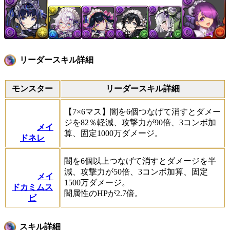
リーダースキル詳細
モンスター
リーダースキル詳細
【7×6マス】闇を6個つなげて消すとダメー
ジを82％軽減、攻撃力が90倍、3コンボ加
メイ
算、固定1000万ダメージ。
ドネレ
闇を6個以上つなげて消すとダメージを半
減、攻撃力が50倍、3コンボ加算、固定
メイ
1500万ダメージ。
ドカミムス
闇属性のHPが2.7倍。
ビ
スキル詳細