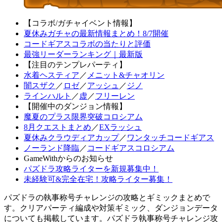
【コラボ/ガチャイベント情報】
夏休みガチャの最新情報まとめ！8/7開催
コードギアスコラボの当たりと評価
最強リーダーランキング｜最新版
【注目のテンプレパーティ】
水着ヘスティア
／
メニット&チャオリン
闇スザク
／
ロゼ
／
アッシュ
／
ジノ
ラインハルト
／
虚
／
フリーレン
【開催中のダンジョン情報】
魔夏のプラス限界突破コロシアム
8月クエストまとめ
／
EXラッシュ
夏休みクラウディアカップ
／
ワンタッチコードギアス
ノーランド降臨
／
コードギアスコロシアム
GameWithからのお知らせ
パズドラ攻略ライターを新規募集中！
未経験可&完全在宅！攻略ライター募集！
パズドラの執事称号チャレンジの攻略とギミックまとめで
す。クリアパーティ編成や対策ギミック、ダンジョンデータ
についても掲載しています。パズドラ執事称号チャレンジ攻