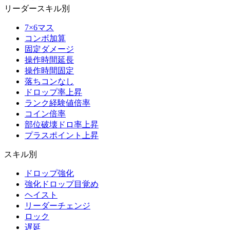
リーダースキル別
7×6マス
コンボ加算
固定ダメージ
操作時間延長
操作時間固定
落ちコンなし
ドロップ率上昇
ランク経験値倍率
コイン倍率
部位破壊ドロ率上昇
プラスポイント上昇
スキル別
ドロップ強化
強化ドロップ目覚め
ヘイスト
リーダーチェンジ
ロック
遅延