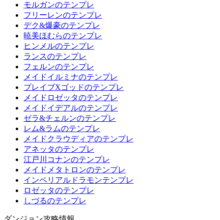
モルガンのテンプレ
フリーレンのテンプレ
デク&爆豪のテンプレ
暁美ほむらのテンプレ
ヒンメルのテンプレ
ランスのテンプレ
フェルンのテンプレ
メイドイルミナのテンプレ
ブレイブXゴッドのテンプレ
メイドロゼッタのテンプレ
メイドイデアルのテンプレ
ゼラ&チェルンのテンプレ
レム&ラムのテンプレ
メイドクラウディアのテンプレ
アネッタのテンプレ
江戸川コナンのテンプレ
メイドメタトロンのテンプレ
インペリアルドラモンテンプレ
ロゼッタのテンプレ
しづるのテンプレ
ダンジョン攻略情報