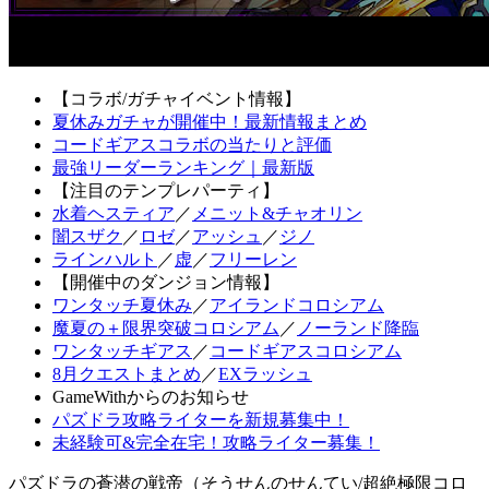
【コラボ/ガチャイベント情報】
夏休みガチャが開催中！最新情報まとめ
コードギアスコラボの当たりと評価
最強リーダーランキング｜最新版
【注目のテンプレパーティ】
水着ヘスティア
／
メニット&チャオリン
闇スザク
／
ロゼ
／
アッシュ
／
ジノ
ラインハルト
／
虚
／
フリーレン
【開催中のダンジョン情報】
ワンタッチ夏休み
／
アイランドコロシアム
魔夏の＋限界突破コロシアム
／
ノーランド降臨
ワンタッチギアス
／
コードギアスコロシアム
8月クエストまとめ
／
EXラッシュ
GameWithからのお知らせ
パズドラ攻略ライターを新規募集中！
未経験可&完全在宅！攻略ライター募集！
パズドラの蒼潜の戦帝（そうせんのせんてい/超絶極限コロ