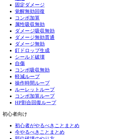
固定ダメージ
覚醒無効回復
コンボ加算
属性吸収無効
ダメージ吸収無効
ダメージ無効貫通
ダメージ無効
釘ドロップ生成
シールド破壊
自傷
コンボ吸収無効
軽減ループ
操作時間ループ
ルーレットループ
コンボ加算ループ
HP割合回復ループ
初心者向け
初心者がやるべきことまとめ
今やるべきことまとめ
部位破壊のやり方