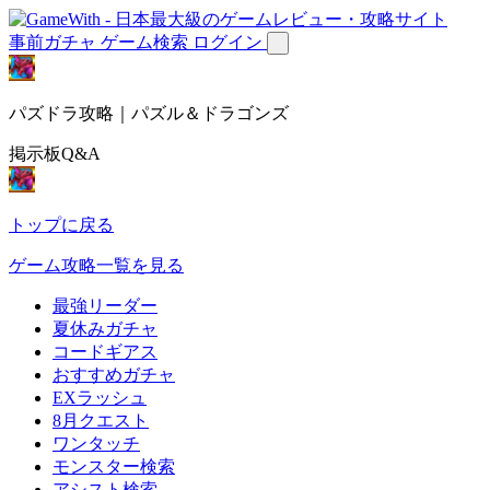
事前ガチャ
ゲーム検索
ログイン
パズドラ攻略｜パズル＆ドラゴンズ
掲示板Q&A
トップに戻る
ゲーム攻略一覧を見る
最強リーダー
夏休みガチャ
コードギアス
おすすめガチャ
EXラッシュ
8月クエスト
ワンタッチ
モンスター検索
アシスト検索