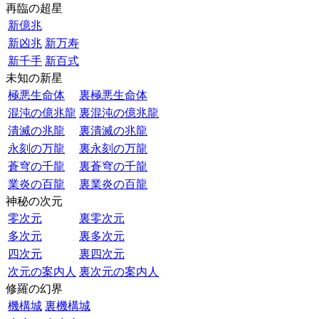
再臨の超星
新億兆
新凶兆
新万寿
新千手
新百式
未知の新星
極悪生命体
裏極悪生命体
混沌の億兆龍
裏混沌の億兆龍
潰滅の兆龍
裏潰滅の兆龍
永刻の万龍
裏永刻の万龍
蒼穹の千龍
裏蒼穹の千龍
業炎の百龍
裏業炎の百龍
神秘の次元
零次元
裏零次元
多次元
裏多次元
四次元
裏四次元
次元の案内人
裏次元の案内人
修羅の幻界
機構城
裏機構城