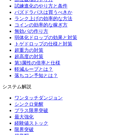
試練進化のやり方と条件
パズドラパスは買うべきか
ランク上げの効率的な方法
コインの効率的な稼ぎ方
無効パの作り方
弱体化ドロップの効果と対策
トゲドロップの仕様と対策
超重力の対策
超高度の対策
第3属性の倍率と仕様
軽減ループとは？
落ちコン予知とは？
システム解説
ワンタッチダンジョン
シンクロ覚醒
プラス限界突破
最大強化
経験値ストック
限界突破