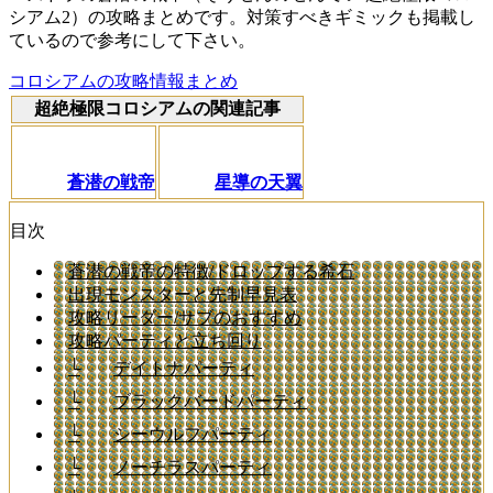
シアム2）の攻略まとめです。対策すべきギミックも掲載し
ているので参考にして下さい。
コロシアムの攻略情報まとめ
超絶極限コロシアムの関連記事
蒼潜の戦帝
星導の天翼
目次
蒼潜の戦帝の特徴/ドロップする希石
出現モンスターと先制早見表
攻略リーダー/サブのおすすめ
攻略パーティと立ち回り
└
デイトナパーティ
└
ブラックバードパーティ
└
シーウルフパーティ
└
ノーチラスパーティ