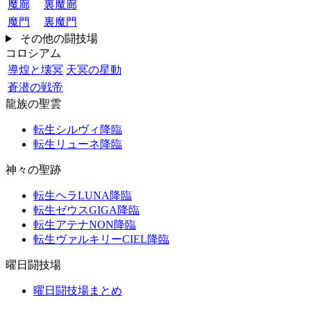
魔廊
裏魔廊
魔門
裏魔門
その他の闘技場
コロシアム
導煌と壊冥
天冥の星動
蒼潜の戦帝
龍族の聖雲
転生シルヴィ降臨
転生リューネ降臨
神々の聖跡
転生ヘラLUNA降臨
転生ゼウスGIGA降臨
転生アテナNON降臨
転生ヴァルキリーCIEL降臨
曜日闘技場
曜日闘技場まとめ