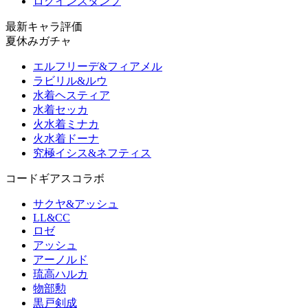
ログインスタンプ
最新キャラ評価
夏休みガチャ
エルフリーデ&フィアメル
ラビリル&ルウ
水着ヘスティア
水着セッカ
火水着ミナカ
火水着ドーナ
究極イシス&ネフティス
コードギアスコラボ
サクヤ&アッシュ
LL&CC
ロゼ
アッシュ
アーノルド
琉高ハルカ
物部勲
黒戸剣成