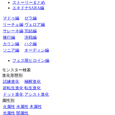
ストーリーまとめ
エキドナSARA編
マドゥ編
ゼラ編
リーチェ編
ヴェロア編
サレーネ編
完結編
修行編
決戦編
カリン編
ハク編
ソニア編
オーディン編
フェス限ヒロイン編
モンスター検索
進化形態別
試練進化
極醒進化
超転生進化
転生進化
ドット進化
アシスト進化
属性別
火属性
水属性
木属性
光属性
闇属性