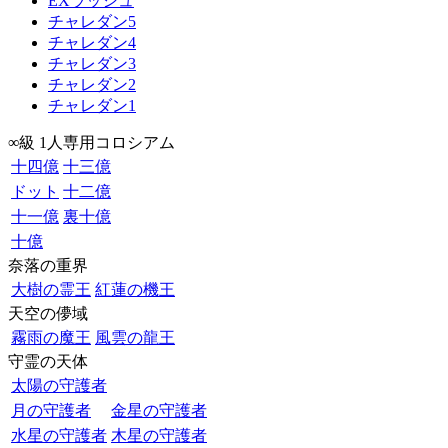
EXラッシュ
チャレダン5
チャレダン4
チャレダン3
チャレダン2
チャレダン1
∞級 1人専用コロシアム
十四億
十三億
ドット
十二億
十一億
裏十億
十億
奈落の重界
大樹の霊王
紅蓮の機王
天空の儚域
霧雨の魔王
風雲の龍王
守霊の天体
太陽の守護者
月の守護者
金星の守護者
水星の守護者
木星の守護者