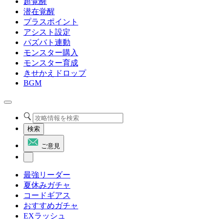
超覚醒
潜在覚醒
プラスポイント
アシスト設定
パズバト連動
モンスター購入
モンスター育成
きせかえドロップ
BGM
検索
ご意見
最強リーダー
夏休みガチャ
コードギアス
おすすめガチャ
EXラッシュ