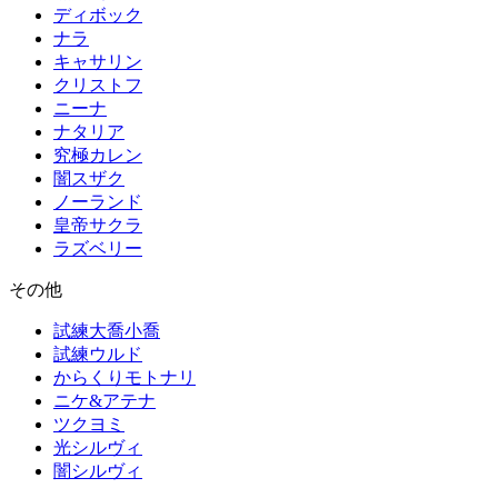
ディボック
ナラ
キャサリン
クリストフ
ニーナ
ナタリア
究極カレン
闇スザク
ノーランド
皇帝サクラ
ラズベリー
その他
試練大喬小喬
試練ウルド
からくりモトナリ
ニケ&アテナ
ツクヨミ
光シルヴィ
闇シルヴィ