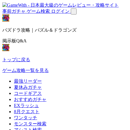
事前ガチャ
ゲーム検索
ログイン
パズドラ攻略｜パズル＆ドラゴンズ
掲示板Q&A
トップに戻る
ゲーム攻略一覧を見る
最強リーダー
夏休みガチャ
コードギアス
おすすめガチャ
EXラッシュ
8月クエスト
ワンタッチ
モンスター検索
アシスト検索