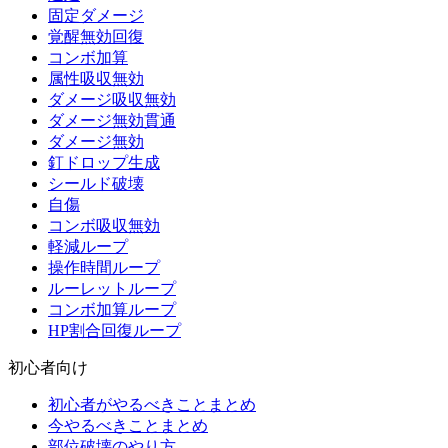
固定ダメージ
覚醒無効回復
コンボ加算
属性吸収無効
ダメージ吸収無効
ダメージ無効貫通
ダメージ無効
釘ドロップ生成
シールド破壊
自傷
コンボ吸収無効
軽減ループ
操作時間ループ
ルーレットループ
コンボ加算ループ
HP割合回復ループ
初心者向け
初心者がやるべきことまとめ
今やるべきことまとめ
部位破壊のやり方