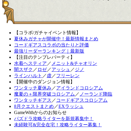
【コラボ/ガチャイベント情報】
夏休みガチャが開催中！最新情報まとめ
コードギアスコラボの当たりと評価
最強リーダーランキング｜最新版
【注目のテンプレパーティ】
水着ヘスティア
／
メニット&チャオリン
闇スザク
／
ロゼ
／
アッシュ
／
ジノ
ラインハルト
／
虚
／
フリーレン
【開催中のダンジョン情報】
ワンタッチ夏休み
／
アイランドコロシアム
魔夏の＋限界突破コロシアム
／
ノーランド降臨
ワンタッチギアス
／
コードギアスコロシアム
8月クエストまとめ
／
EXラッシュ
GameWithからのお知らせ
パズドラ攻略ライターを新規募集中！
未経験可&完全在宅！攻略ライター募集！