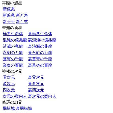
再臨の超星
新億兆
新凶兆
新万寿
新千手
新百式
未知の新星
極悪生命体
裏極悪生命体
混沌の億兆龍
裏混沌の億兆龍
潰滅の兆龍
裏潰滅の兆龍
永刻の万龍
裏永刻の万龍
蒼穹の千龍
裏蒼穹の千龍
業炎の百龍
裏業炎の百龍
神秘の次元
零次元
裏零次元
多次元
裏多次元
四次元
裏四次元
次元の案内人
裏次元の案内人
修羅の幻界
機構城
裏機構城