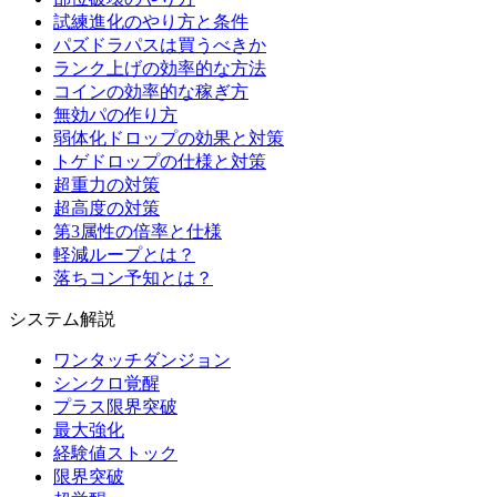
試練進化のやり方と条件
パズドラパスは買うべきか
ランク上げの効率的な方法
コインの効率的な稼ぎ方
無効パの作り方
弱体化ドロップの効果と対策
トゲドロップの仕様と対策
超重力の対策
超高度の対策
第3属性の倍率と仕様
軽減ループとは？
落ちコン予知とは？
システム解説
ワンタッチダンジョン
シンクロ覚醒
プラス限界突破
最大強化
経験値ストック
限界突破