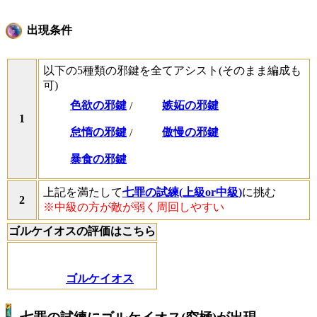
出現条件
以下の5種類の邪鍵を全てアシスト(そのまま編成も
可)
色欲の邪鍵
/
嫉妬の邪鍵
1
怠惰の邪鍵
/
傲慢の邪鍵
暴食の邪鍵
上記を満たして
七罪の試練(上級or中級)
に挑む
2
※中級の方が敵が弱く周回しやすい
ゴルケイオスの評価はこちら
ゴルケイオス