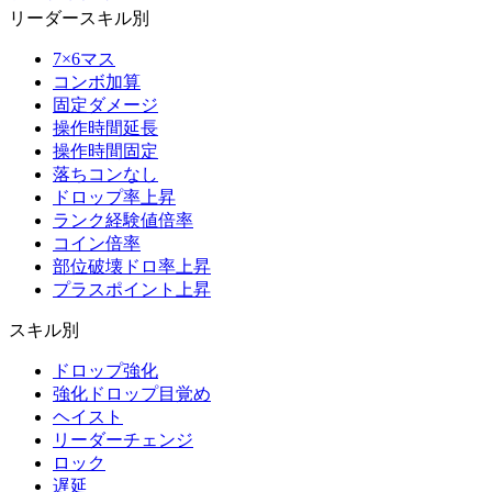
リーダースキル別
7×6マス
コンボ加算
固定ダメージ
操作時間延長
操作時間固定
落ちコンなし
ドロップ率上昇
ランク経験値倍率
コイン倍率
部位破壊ドロ率上昇
プラスポイント上昇
スキル別
ドロップ強化
強化ドロップ目覚め
ヘイスト
リーダーチェンジ
ロック
遅延