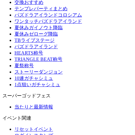
交換おすすめ
テンプレパーティまとめ
パズドラアイランドコロシアム
ワンタッチパズドラアイランド
夏休みガイノウト降臨
夏休みゼローグ降臨
TBライブステージ
パズドラアイランド
HEARTS称号
TRIANGLE BEAT称号
夏祭称号
ストーリーダンジョン
10連ガチャシミュ
1点狙いガチャシミュ
スーパーゴッドフェス
当たりと最新情報
イベント関連
リセットイベント