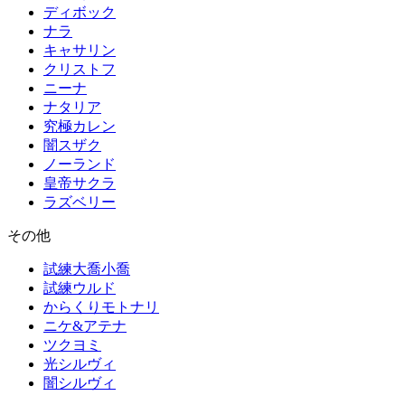
ディボック
ナラ
キャサリン
クリストフ
ニーナ
ナタリア
究極カレン
闇スザク
ノーランド
皇帝サクラ
ラズベリー
その他
試練大喬小喬
試練ウルド
からくりモトナリ
ニケ&アテナ
ツクヨミ
光シルヴィ
闇シルヴィ