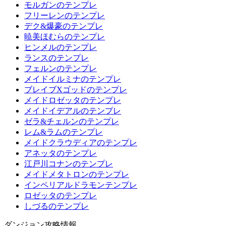
モルガンのテンプレ
フリーレンのテンプレ
デク&爆豪のテンプレ
暁美ほむらのテンプレ
ヒンメルのテンプレ
ランスのテンプレ
フェルンのテンプレ
メイドイルミナのテンプレ
ブレイブXゴッドのテンプレ
メイドロゼッタのテンプレ
メイドイデアルのテンプレ
ゼラ&チェルンのテンプレ
レム&ラムのテンプレ
メイドクラウディアのテンプレ
アネッタのテンプレ
江戸川コナンのテンプレ
メイドメタトロンのテンプレ
インペリアルドラモンテンプレ
ロゼッタのテンプレ
しづるのテンプレ
ダンジョン攻略情報