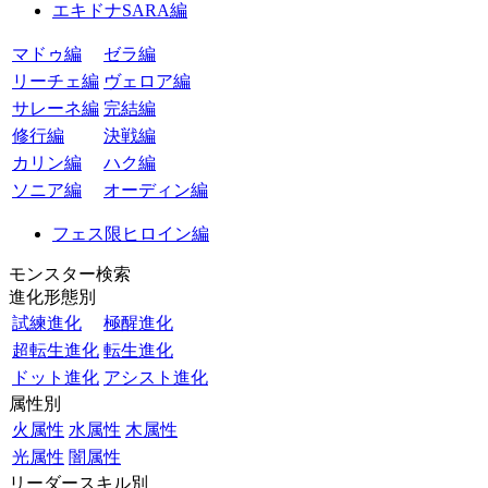
エキドナSARA編
マドゥ編
ゼラ編
リーチェ編
ヴェロア編
サレーネ編
完結編
修行編
決戦編
カリン編
ハク編
ソニア編
オーディン編
フェス限ヒロイン編
モンスター検索
進化形態別
試練進化
極醒進化
超転生進化
転生進化
ドット進化
アシスト進化
属性別
火属性
水属性
木属性
光属性
闇属性
リーダースキル別