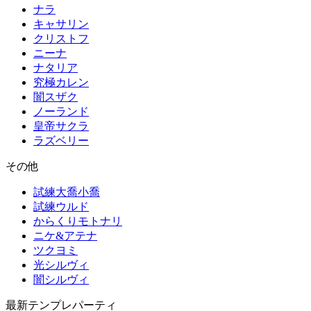
ナラ
キャサリン
クリストフ
ニーナ
ナタリア
究極カレン
闇スザク
ノーランド
皇帝サクラ
ラズベリー
その他
試練大喬小喬
試練ウルド
からくりモトナリ
ニケ&アテナ
ツクヨミ
光シルヴィ
闇シルヴィ
最新テンプレパーティ