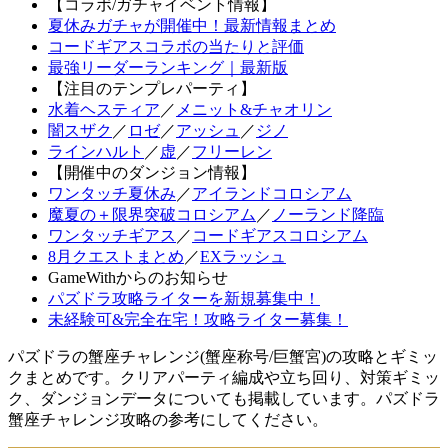
【コラボ/ガチャイベント情報】
夏休みガチャが開催中！最新情報まとめ
コードギアスコラボの当たりと評価
最強リーダーランキング｜最新版
【注目のテンプレパーティ】
水着ヘスティア
／
メニット&チャオリン
闇スザク
／
ロゼ
／
アッシュ
／
ジノ
ラインハルト
／
虚
／
フリーレン
【開催中のダンジョン情報】
ワンタッチ夏休み
／
アイランドコロシアム
魔夏の＋限界突破コロシアム
／
ノーランド降臨
ワンタッチギアス
／
コードギアスコロシアム
8月クエストまとめ
／
EXラッシュ
GameWithからのお知らせ
パズドラ攻略ライターを新規募集中！
未経験可&完全在宅！攻略ライター募集！
パズドラの蟹座チャレンジ(蟹座称号/巨蟹宮)の攻略とギミッ
クまとめです。クリアパーティ編成や立ち回り、対策ギミッ
ク、ダンジョンデータについても掲載しています。パズドラ
蟹座チャレンジ攻略の参考にしてください。