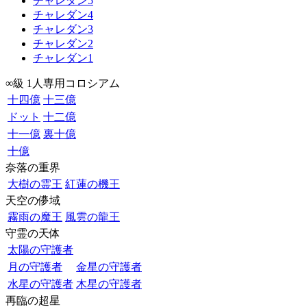
チャレダン5
チャレダン4
チャレダン3
チャレダン2
チャレダン1
∞級 1人専用コロシアム
十四億
十三億
ドット
十二億
十一億
裏十億
十億
奈落の重界
大樹の霊王
紅蓮の機王
天空の儚域
霧雨の魔王
風雲の龍王
守霊の天体
太陽の守護者
月の守護者
金星の守護者
水星の守護者
木星の守護者
再臨の超星