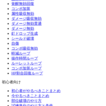
覚醒無効回復
コンボ加算
属性吸収無効
ダメージ吸収無効
ダメージ無効貫通
ダメージ無効
釘ドロップ生成
シールド破壊
自傷
コンボ吸収無効
軽減ループ
操作時間ループ
ルーレットループ
コンボ加算ループ
HP割合回復ループ
初心者向け
初心者がやるべきことまとめ
今やるべきことまとめ
部位破壊のやり方
試練進化のやり方と条件