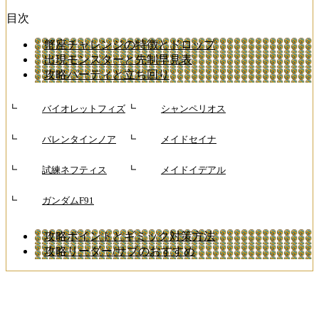
目次
蟹座チャレンジの特徴とドロップ
出現モンスターと先制早見表
攻略パーティと立ち回り
┗
バイオレットフィズ
┗
シャンペリオス
┗
バレンタインノア
┗
メイドセイナ
┗
試練ネフティス
┗
メイドイデアル
┗
ガンダムF91
攻略ポイントとギミック対策方法
攻略リーダー/サブのおすすめ