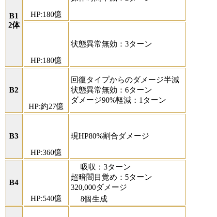
HP:180億
B1
2体
状態異常無効：3ターン
HP:180億
回復タイプからのダメージ半減
B2
状態異常無効：6ターン
ダメージ90%軽減：1ターン
HP:約27億
B3
現HP80%割合ダメージ
HP:360億
吸収：3ターン
超暗闇目覚め：5ターン
B4
320,000ダメージ
HP:540億
8個生成