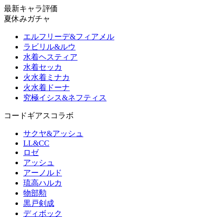
最新キャラ評価
夏休みガチャ
エルフリーデ&フィアメル
ラビリル&ルウ
水着ヘスティア
水着セッカ
火水着ミナカ
火水着ドーナ
究極イシス&ネフティス
コードギアスコラボ
サクヤ&アッシュ
LL&CC
ロゼ
アッシュ
アーノルド
琉高ハルカ
物部勲
黒戸剣成
ディボック