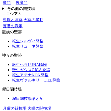
魔門
裏魔門
その他の闘技場
コロシアム
導煌と壊冥
天冥の星動
蒼潜の戦帝
龍族の聖雲
転生シルヴィ降臨
転生リューネ降臨
神々の聖跡
転生ヘラLUNA降臨
転生ゼウスGIGA降臨
転生アテナNON降臨
転生ヴァルキリーCIEL降臨
曜日闘技場
曜日闘技場まとめ
月曜の闘技場
火曜の闘技場