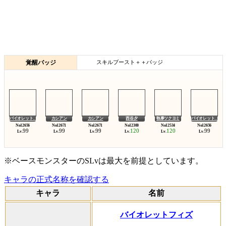
覚醒バッジ
スキルブースト＋＋バッジ
バイオレット…
カシアン
カシアン
西谷夕
執事ツクヨミ
バイオレット…
99
99
99
120
120
99
Lv.
Lv.
Lv.
Lv.
Lv.
Lv.
※ベースモンスターのSLvは最大を前提としています。
キャラの正式名称を確認する
キャラ
名前
バイオレットフィズ