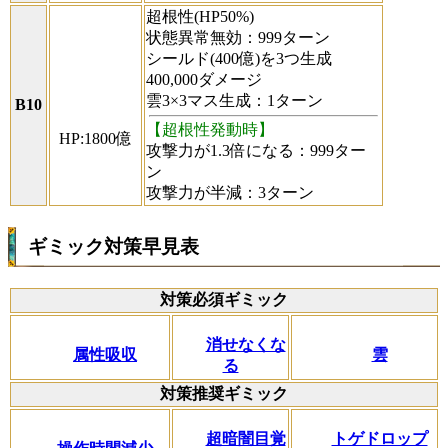
超根性(HP50%)
状態異常無効：999ターン
シールド(400億)を3つ生成
400,000ダメージ
雲3×3マス生成：1ターン
B10
【超根性発動時】
HP:1800億
攻撃力が1.3倍になる：999ター
ン
攻撃力が半減：3ターン
ギミック対策早見表
対策必須ギミック
消せなくな
属性吸収
雲
る
対策推奨ギミック
超暗闇目覚
トゲドロップ