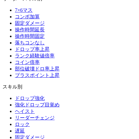
7×6マス
コンボ加算
固定ダメージ
操作時間延長
操作時間固定
落ちコンなし
ドロップ率上昇
ランク経験値倍率
コイン倍率
部位破壊ドロ率上昇
プラスポイント上昇
スキル別
ドロップ強化
強化ドロップ目覚め
ヘイスト
リーダーチェンジ
ロック
遅延
固定ダメージ