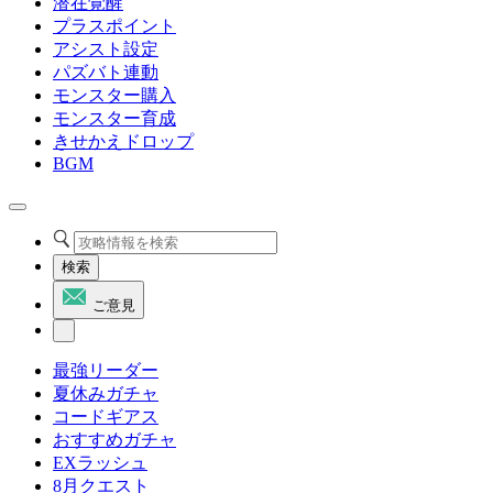
潜在覚醒
プラスポイント
アシスト設定
パズバト連動
モンスター購入
モンスター育成
きせかえドロップ
BGM
検索
ご意見
最強リーダー
夏休みガチャ
コードギアス
おすすめガチャ
EXラッシュ
8月クエスト