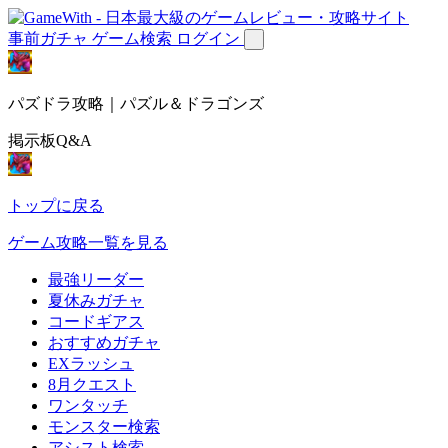
事前ガチャ
ゲーム検索
ログイン
パズドラ攻略｜パズル＆ドラゴンズ
掲示板Q&A
トップに戻る
ゲーム攻略一覧を見る
最強リーダー
夏休みガチャ
コードギアス
おすすめガチャ
EXラッシュ
8月クエスト
ワンタッチ
モンスター検索
アシスト検索