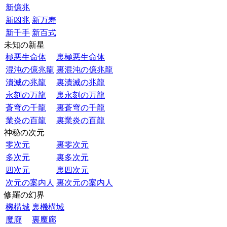
新億兆
新凶兆
新万寿
新千手
新百式
未知の新星
極悪生命体
裏極悪生命体
混沌の億兆龍
裏混沌の億兆龍
潰滅の兆龍
裏潰滅の兆龍
永刻の万龍
裏永刻の万龍
蒼穹の千龍
裏蒼穹の千龍
業炎の百龍
裏業炎の百龍
神秘の次元
零次元
裏零次元
多次元
裏多次元
四次元
裏四次元
次元の案内人
裏次元の案内人
修羅の幻界
機構城
裏機構城
魔廊
裏魔廊