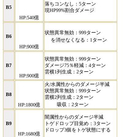
落ちコンなし：5ターン
B5
現HP99%割合ダメージ
HP:540億
状態異常無効：999ターン
B6
を消せなくなる：1ターン
HP:900億
状態異常無効：999ターン
B7
ダメージ75％軽減：4ターン
雲横1列生成：2ターン
HP:900億
火/水属性からのダメージ半減
状態異常無効：999ターン
B8
雲横2列生成：2ターン
吸収：2ターン
HP:1800億
闇属性からのダメージ半減
B9
トゲドロップ目覚め：3ターン
ドロップ3個をトゲ状態にする
HP:1680億