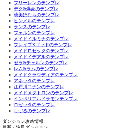
フリーレンのテンプレ
デク&爆豪のテンプレ
暁美ほむらのテンプレ
ヒンメルのテンプレ
ランスのテンプレ
フェルンのテンプレ
メイドイルミナのテンプレ
ブレイブXゴッドのテンプレ
メイドロゼッタのテンプレ
メイドイデアルのテンプレ
ゼラ&チェルンのテンプレ
レム&ラムのテンプレ
メイドクラウディアのテンプレ
アネッタのテンプレ
江戸川コナンのテンプレ
メイドメタトロンのテンプレ
インペリアルドラモンテンプレ
ロゼッタのテンプレ
しづるのテンプレ
ダンジョン攻略情報
最新・注目ダンジョン