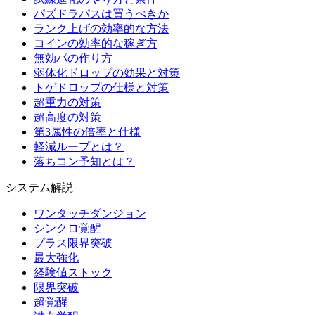
パズドラパスは買うべきか
ランク上げの効率的な方法
コインの効率的な稼ぎ方
無効パの作り方
弱体化ドロップの効果と対策
トゲドロップの仕様と対策
超重力の対策
超高度の対策
第3属性の倍率と仕様
軽減ループとは？
落ちコン予知とは？
システム解説
ワンタッチダンジョン
シンクロ覚醒
プラス限界突破
最大強化
経験値ストック
限界突破
超覚醒