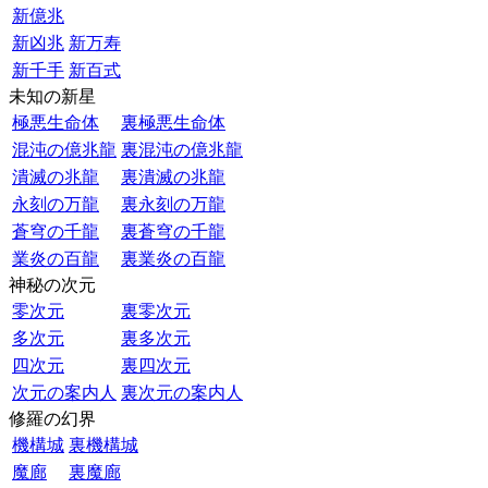
新億兆
新凶兆
新万寿
新千手
新百式
未知の新星
極悪生命体
裏極悪生命体
混沌の億兆龍
裏混沌の億兆龍
潰滅の兆龍
裏潰滅の兆龍
永刻の万龍
裏永刻の万龍
蒼穹の千龍
裏蒼穹の千龍
業炎の百龍
裏業炎の百龍
神秘の次元
零次元
裏零次元
多次元
裏多次元
四次元
裏四次元
次元の案内人
裏次元の案内人
修羅の幻界
機構城
裏機構城
魔廊
裏魔廊