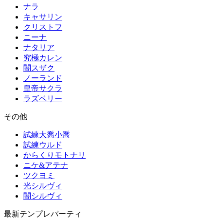
ナラ
キャサリン
クリストフ
ニーナ
ナタリア
究極カレン
闇スザク
ノーランド
皇帝サクラ
ラズベリー
その他
試練大喬小喬
試練ウルド
からくりモトナリ
ニケ&アテナ
ツクヨミ
光シルヴィ
闇シルヴィ
最新テンプレパーティ