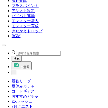
潜在覚醒
プラスポイント
アシスト設定
パズバト連動
モンスター購入
モンスター育成
きせかえドロップ
BGM
検索
ご意見
最強リーダー
夏休みガチャ
コードギアス
おすすめガチャ
EXラッシュ
8月クエスト