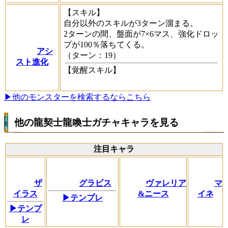
【スキル】
自分以外のスキルが3ターン溜まる。
2ターンの間、盤面が7×6マス、強化ドロッ
プが100％落ちてくる。
アシ
（ターン：19）
スト進化
【覚醒スキル】
▶他のモンスターを検索するならこちら
他の龍契士龍喚士ガチャキャラを見る
注目キャラ
ザ
グラビス
ヴァレリア
マ
イラス
&ニース
イネ
▶テンプレ
▶テンプ
レ