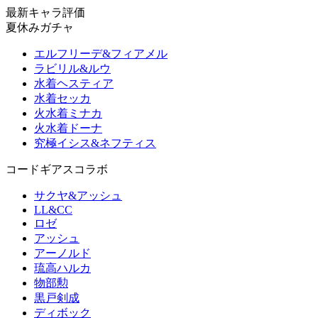
最新キャラ評価
夏休みガチャ
エルフリーデ&フィアメル
ラビリル&ルウ
水着ヘスティア
水着セッカ
火水着ミナカ
火水着ドーナ
究極イシス&ネフティス
コードギアスコラボ
サクヤ&アッシュ
LL&CC
ロゼ
アッシュ
アーノルド
琉高ハルカ
物部勲
黒戸剣成
ディボック