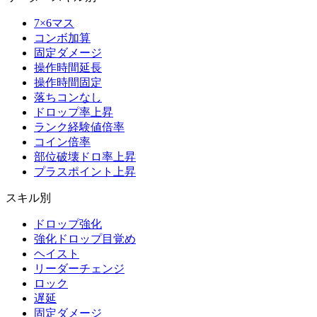
7×6マス
コンボ加算
固定ダメージ
操作時間延長
操作時間固定
落ちコンなし
ドロップ率上昇
ランク経験値倍率
コイン倍率
部位破壊ドロ率上昇
プラスポイント上昇
スキル別
ドロップ強化
強化ドロップ目覚め
ヘイスト
リーダーチェンジ
ロック
遅延
固定ダメージ