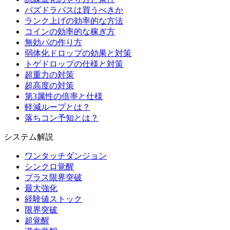
パズドラパスは買うべきか
ランク上げの効率的な方法
コインの効率的な稼ぎ方
無効パの作り方
弱体化ドロップの効果と対策
トゲドロップの仕様と対策
超重力の対策
超高度の対策
第3属性の倍率と仕様
軽減ループとは？
落ちコン予知とは？
システム解説
ワンタッチダンジョン
シンクロ覚醒
プラス限界突破
最大強化
経験値ストック
限界突破
超覚醒