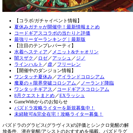
【コラボ/ガチャイベント情報】
夏休みガチャが開催中！最新情報まとめ
コードギアスコラボの当たりと評価
最強リーダーランキング｜最新版
【注目のテンプレパーティ】
水着ヘスティア
／
メニット&チャオリン
闇スザク
／
ロゼ
／
アッシュ
／
ジノ
ラインハルト
／
虚
／
フリーレン
【開催中のダンジョン情報】
ワンタッチ夏休み
／
アイランドコロシアム
魔夏の＋限界突破コロシアム
／
ノーランド降臨
ワンタッチギアス
／
コードギアスコロシアム
8月クエストまとめ
／
EXラッシュ
GameWithからのお知らせ
パズドラ攻略ライターを新規募集中！
未経験可&完全在宅！攻略ライター募集！
パズドラのグラビス(グラヴィス)の評価とシンクロ覚醒の解
放条件、潜在覚醒/アシストのおすすめを掲載。パズドラグ