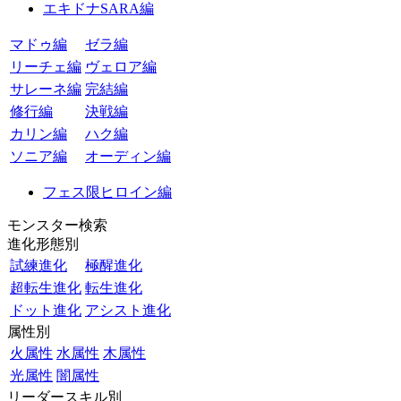
エキドナSARA編
マドゥ編
ゼラ編
リーチェ編
ヴェロア編
サレーネ編
完結編
修行編
決戦編
カリン編
ハク編
ソニア編
オーディン編
フェス限ヒロイン編
モンスター検索
進化形態別
試練進化
極醒進化
超転生進化
転生進化
ドット進化
アシスト進化
属性別
火属性
水属性
木属性
光属性
闇属性
リーダースキル別