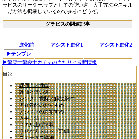
ラビスのリーダー/サブとしての使い道、入手方法やスキル
上げ方法も掲載しているので参考にどうぞ。
グラビスの関連記事
進化前
アシスト進化1
アシスト進化2
▶テンプレ
▶龍契士龍喚士ガチャの当たりと最新情報
目次
評価点と性能
評価と使い道
シンクロ覚醒と解放条件
潜在覚醒のおすすめ
アシストのおすすめ
入手方法
スキル上げ情報
きせかえドロップ詳細
ステータス詳細