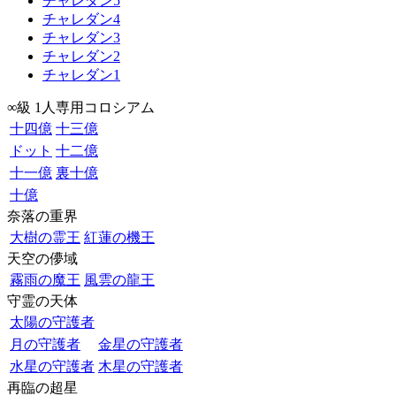
チャレダン5
チャレダン4
チャレダン3
チャレダン2
チャレダン1
∞級 1人専用コロシアム
十四億
十三億
ドット
十二億
十一億
裏十億
十億
奈落の重界
大樹の霊王
紅蓮の機王
天空の儚域
霧雨の魔王
風雲の龍王
守霊の天体
太陽の守護者
月の守護者
金星の守護者
水星の守護者
木星の守護者
再臨の超星