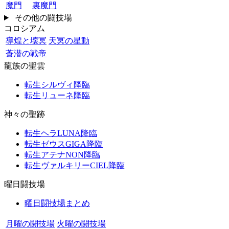
魔門
裏魔門
その他の闘技場
コロシアム
導煌と壊冥
天冥の星動
蒼潜の戦帝
龍族の聖雲
転生シルヴィ降臨
転生リューネ降臨
神々の聖跡
転生ヘラLUNA降臨
転生ゼウスGIGA降臨
転生アテナNON降臨
転生ヴァルキリーCIEL降臨
曜日闘技場
曜日闘技場まとめ
月曜の闘技場
火曜の闘技場