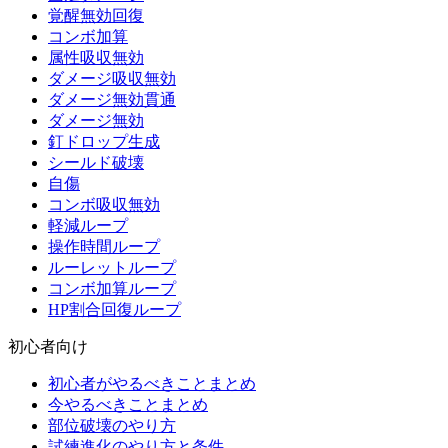
覚醒無効回復
コンボ加算
属性吸収無効
ダメージ吸収無効
ダメージ無効貫通
ダメージ無効
釘ドロップ生成
シールド破壊
自傷
コンボ吸収無効
軽減ループ
操作時間ループ
ルーレットループ
コンボ加算ループ
HP割合回復ループ
初心者向け
初心者がやるべきことまとめ
今やるべきことまとめ
部位破壊のやり方
試練進化のやり方と条件