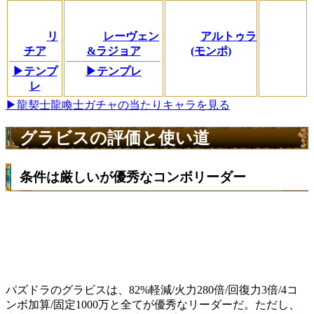
リ
レーヴェン
アルトゥラ
チア
&ラジョア
(モンポ)
▶テンプ
▶テンプレ
レ
▶龍契士龍喚士ガチャの当たりキャラを見る
グラビスの評価と使い道
条件は厳しいが優秀なコンボリーダー
パズドラのグラビスは、82%軽減/火力280倍/回復力3倍/4コ
ンボ加算/固定1000万と全てが優秀なリーダーだ。ただし、