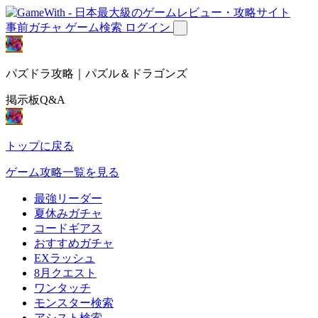
事前ガチャ
ゲーム検索
ログイン
パズドラ攻略｜パズル＆ドラゴンズ
掲示板Q&A
トップに戻る
ゲーム攻略一覧を見る
最強リーダー
夏休みガチャ
コードギアス
おすすめガチャ
EXラッシュ
8月クエスト
ワンタッチ
モンスター検索
アシスト検索