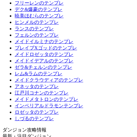
フリーレンのテンプレ
デク&爆豪のテンプレ
暁美ほむらのテンプレ
ヒンメルのテンプレ
ランスのテンプレ
フェルンのテンプレ
メイドイルミナのテンプレ
ブレイブXゴッドのテンプレ
メイドロゼッタのテンプレ
メイドイデアルのテンプレ
ゼラ&チェルンのテンプレ
レム&ラムのテンプレ
メイドクラウディアのテンプレ
アネッタのテンプレ
江戸川コナンのテンプレ
メイドメタトロンのテンプレ
インペリアルドラモンテンプレ
ロゼッタのテンプレ
しづるのテンプレ
ダンジョン攻略情報
最新・注目ダンジョン