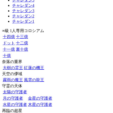
チャレダン5
チャレダン4
チャレダン3
チャレダン2
チャレダン1
∞級 1人専用コロシアム
十四億
十三億
ドット
十二億
十一億
裏十億
十億
奈落の重界
大樹の霊王
紅蓮の機王
天空の儚域
霧雨の魔王
風雲の龍王
守霊の天体
太陽の守護者
月の守護者
金星の守護者
水星の守護者
木星の守護者
再臨の超星