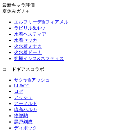
最新キャラ評価
夏休みガチャ
エルフリーデ&フィアメル
ラビリル&ルウ
水着ヘスティア
水着セッカ
火水着ミナカ
火水着ドーナ
究極イシス&ネフティス
コードギアスコラボ
サクヤ&アッシュ
LL&CC
ロゼ
アッシュ
アーノルド
琉高ハルカ
物部勲
黒戸剣成
ディボック