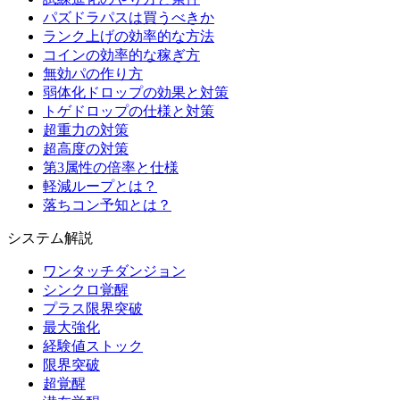
パズドラパスは買うべきか
ランク上げの効率的な方法
コインの効率的な稼ぎ方
無効パの作り方
弱体化ドロップの効果と対策
トゲドロップの仕様と対策
超重力の対策
超高度の対策
第3属性の倍率と仕様
軽減ループとは？
落ちコン予知とは？
システム解説
ワンタッチダンジョン
シンクロ覚醒
プラス限界突破
最大強化
経験値ストック
限界突破
超覚醒