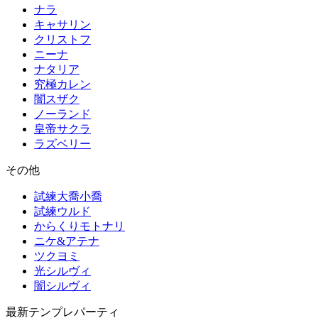
ナラ
キャサリン
クリストフ
ニーナ
ナタリア
究極カレン
闇スザク
ノーランド
皇帝サクラ
ラズベリー
その他
試練大喬小喬
試練ウルド
からくりモトナリ
ニケ&アテナ
ツクヨミ
光シルヴィ
闇シルヴィ
最新テンプレパーティ