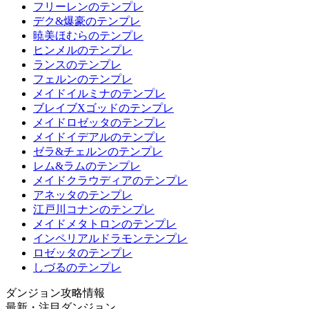
フリーレンのテンプレ
デク&爆豪のテンプレ
暁美ほむらのテンプレ
ヒンメルのテンプレ
ランスのテンプレ
フェルンのテンプレ
メイドイルミナのテンプレ
ブレイブXゴッドのテンプレ
メイドロゼッタのテンプレ
メイドイデアルのテンプレ
ゼラ&チェルンのテンプレ
レム&ラムのテンプレ
メイドクラウディアのテンプレ
アネッタのテンプレ
江戸川コナンのテンプレ
メイドメタトロンのテンプレ
インペリアルドラモンテンプレ
ロゼッタのテンプレ
しづるのテンプレ
ダンジョン攻略情報
最新・注目ダンジョン