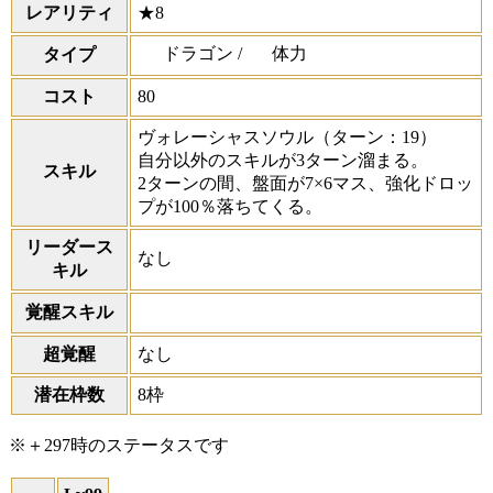
レアリティ
★8
ドラゴン /
体力
タイプ
コスト
80
ヴォレーシャスソウル
（ターン：19）
自分以外のスキルが3ターン溜まる。
スキル
2ターンの間、盤面が7×6マス、強化ドロッ
プが100％落ちてくる。
リーダース
なし
キル
覚醒スキル
超覚醒
なし
潜在枠数
8枠
※＋297時のステータスです