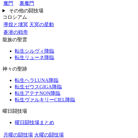
魔門
裏魔門
その他の闘技場
コロシアム
導煌と壊冥
天冥の星動
蒼潜の戦帝
龍族の聖雲
転生シルヴィ降臨
転生リューネ降臨
神々の聖跡
転生ヘラLUNA降臨
転生ゼウスGIGA降臨
転生アテナNON降臨
転生ヴァルキリーCIEL降臨
曜日闘技場
曜日闘技場まとめ
月曜の闘技場
火曜の闘技場