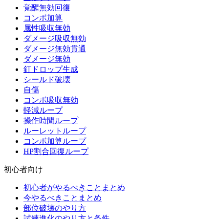
覚醒無効回復
コンボ加算
属性吸収無効
ダメージ吸収無効
ダメージ無効貫通
ダメージ無効
釘ドロップ生成
シールド破壊
自傷
コンボ吸収無効
軽減ループ
操作時間ループ
ルーレットループ
コンボ加算ループ
HP割合回復ループ
初心者向け
初心者がやるべきことまとめ
今やるべきことまとめ
部位破壊のやり方
試練進化のやり方と条件