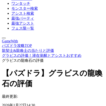
ワンタッチ
モンスター検索
アシスト検索
最強パーティ
最強アシスト
フェス限一覧
GameWith
パズドラ攻略TOP
龍契士&龍喚士の当たりと評価
グラビスの評価！潜在覚醒とアシストおすすめ
グラビスの龍喚石の評価
【パズドラ】グラビスの龍喚
石の評価
最終更新:
2026年1月27日14:30