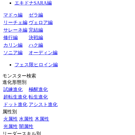
エキドナSARA編
マドゥ編
ゼラ編
リーチェ編
ヴェロア編
サレーネ編
完結編
修行編
決戦編
カリン編
ハク編
ソニア編
オーディン編
フェス限ヒロイン編
モンスター検索
進化形態別
試練進化
極醒進化
超転生進化
転生進化
ドット進化
アシスト進化
属性別
火属性
水属性
木属性
光属性
闇属性
リーダースキル別