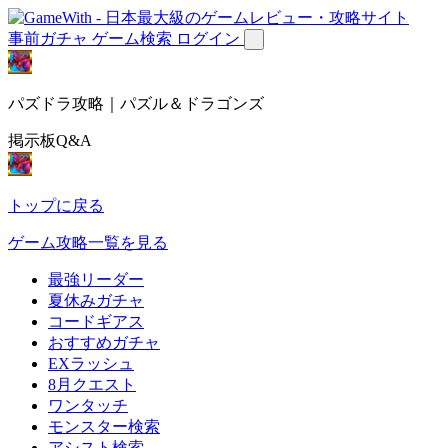
事前ガチャ
ゲーム検索
ログイン
パズドラ攻略｜パズル＆ドラゴンズ
掲示板Q&A
トップに戻る
ゲーム攻略一覧を見る
最強リーダー
夏休みガチャ
コードギアス
おすすめガチャ
EXラッシュ
8月クエスト
ワンタッチ
モンスター検索
アシスト検索