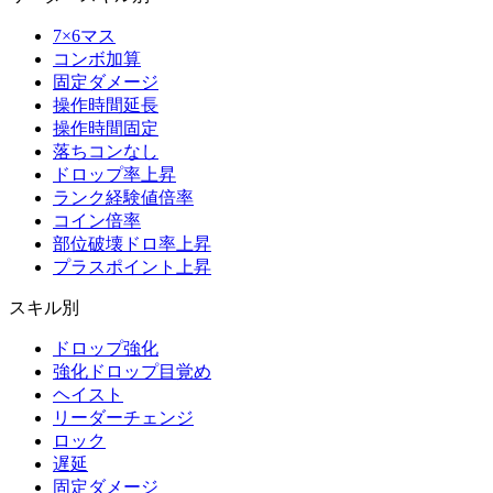
7×6マス
コンボ加算
固定ダメージ
操作時間延長
操作時間固定
落ちコンなし
ドロップ率上昇
ランク経験値倍率
コイン倍率
部位破壊ドロ率上昇
プラスポイント上昇
スキル別
ドロップ強化
強化ドロップ目覚め
ヘイスト
リーダーチェンジ
ロック
遅延
固定ダメージ