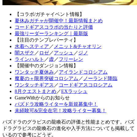
【コラボ/ガチャイベント情報】
夏休みガチャが開催中！最新情報まとめ
コードギアスコラボの当たりと評価
最強リーダーランキング｜最新版
【注目のテンプレパーティ】
水着ヘスティア
／
メニット&チャオリン
闇スザク
／
ロゼ
／
アッシュ
／
ジノ
ラインハルト
／
虚
／
フリーレン
【開催中のダンジョン情報】
ワンタッチ夏休み
／
アイランドコロシアム
魔夏の＋限界突破コロシアム
／
ノーランド降臨
ワンタッチギアス
／
コードギアスコロシアム
8月クエストまとめ
／
EXラッシュ
GameWithからのお知らせ
パズドラ攻略ライターを新規募集中！
未経験可&完全在宅！攻略ライター募集！
パズドラのグラビスの龍喚石の評価と性能まとめです。パズ
ドラグラビスの龍喚石の進化や入手方法についても掲載して
いるので参考にどうぞ。