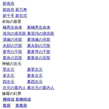
新億兆
新凶兆
新万寿
新千手
新百式
未知の新星
極悪生命体
裏極悪生命体
混沌の億兆龍
裏混沌の億兆龍
潰滅の兆龍
裏潰滅の兆龍
永刻の万龍
裏永刻の万龍
蒼穹の千龍
裏蒼穹の千龍
業炎の百龍
裏業炎の百龍
神秘の次元
零次元
裏零次元
多次元
裏多次元
四次元
裏四次元
次元の案内人
裏次元の案内人
修羅の幻界
機構城
裏機構城
魔廊
裏魔廊