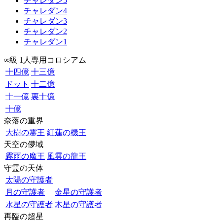
チャレダン5
チャレダン4
チャレダン3
チャレダン2
チャレダン1
∞級 1人専用コロシアム
十四億
十三億
ドット
十二億
十一億
裏十億
十億
奈落の重界
大樹の霊王
紅蓮の機王
天空の儚域
霧雨の魔王
風雲の龍王
守霊の天体
太陽の守護者
月の守護者
金星の守護者
水星の守護者
木星の守護者
再臨の超星