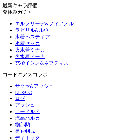
最新キャラ評価
夏休みガチャ
エルフリーデ&フィアメル
ラビリル&ルウ
水着ヘスティア
水着セッカ
火水着ミナカ
火水着ドーナ
究極イシス&ネフティス
コードギアスコラボ
サクヤ&アッシュ
LL&CC
ロゼ
アッシュ
アーノルド
琉高ハルカ
物部勲
黒戸剣成
ディボック