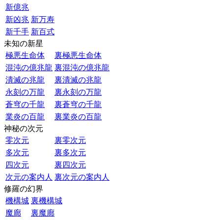
新億兆
新凶兆
新万寿
新千手
新百式
未知の新星
極悪生命体
裏極悪生命体
混沌の億兆龍
裏混沌の億兆龍
潰滅の兆龍
裏潰滅の兆龍
永刻の万龍
裏永刻の万龍
蒼穹の千龍
裏蒼穹の千龍
業炎の百龍
裏業炎の百龍
神秘の次元
零次元
裏零次元
多次元
裏多次元
四次元
裏四次元
次元の案内人
裏次元の案内人
修羅の幻界
機構城
裏機構城
魔廊
裏魔廊