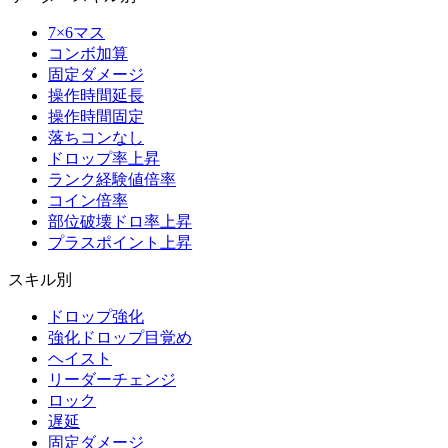
7×6マス
コンボ加算
固定ダメージ
操作時間延長
操作時間固定
落ちコンなし
ドロップ率上昇
ランク経験値倍率
コイン倍率
部位破壊ドロ率上昇
プラスポイント上昇
スキル別
ドロップ強化
強化ドロップ目覚め
ヘイスト
リーダーチェンジ
ロック
遅延
固定ダメージ