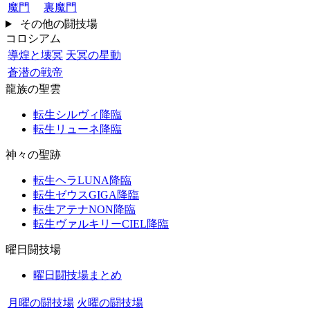
魔門
裏魔門
その他の闘技場
コロシアム
導煌と壊冥
天冥の星動
蒼潜の戦帝
龍族の聖雲
転生シルヴィ降臨
転生リューネ降臨
神々の聖跡
転生ヘラLUNA降臨
転生ゼウスGIGA降臨
転生アテナNON降臨
転生ヴァルキリーCIEL降臨
曜日闘技場
曜日闘技場まとめ
月曜の闘技場
火曜の闘技場