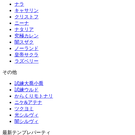
ナラ
キャサリン
クリストフ
ニーナ
ナタリア
究極カレン
闇スザク
ノーランド
皇帝サクラ
ラズベリー
その他
試練大喬小喬
試練ウルド
からくりモトナリ
ニケ&アテナ
ツクヨミ
光シルヴィ
闇シルヴィ
最新テンプレパーティ