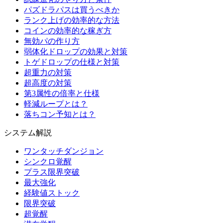
パズドラパスは買うべきか
ランク上げの効率的な方法
コインの効率的な稼ぎ方
無効パの作り方
弱体化ドロップの効果と対策
トゲドロップの仕様と対策
超重力の対策
超高度の対策
第3属性の倍率と仕様
軽減ループとは？
落ちコン予知とは？
システム解説
ワンタッチダンジョン
シンクロ覚醒
プラス限界突破
最大強化
経験値ストック
限界突破
超覚醒