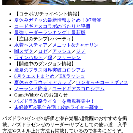
【コラボ/ガチャイベント情報】
夏休みガチャの最新情報まとめ！8/7開催
コードギアスコラボの当たりと評価
最強リーダーランキング｜最新版
【注目のテンプレパーティ】
水着ヘスティア
／
メニット&チャオリン
闇スザク
／
ロゼ
／
アッシュ
／
ジノ
ラインハルト
／
虚
／
フリーレン
【開催中のダンジョン情報】
魔夏のプラス限界突破コロシアム
8月クエストまとめ
／
EXラッシュ
夏休みクラウディアカップ
／
ワンタッチコードギアス
ノーランド降臨
／
コードギアスコロシアム
GameWithからのお知らせ
パズドラ攻略ライターを新規募集中！
未経験可&完全在宅！攻略ライター募集！
パズドラのゼンゼの評価と潜在覚醒/超覚醒のおすすめを掲
載。パズドラゼンゼのリーダー/サブとしての使い道、入手
方法やスキル上げ方法も掲載しているので参考にどうぞ。