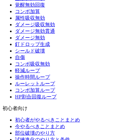
覚醒無効回復
コンボ加算
属性吸収無効
ダメージ吸収無効
ダメージ無効貫通
ダメージ無効
釘ドロップ生成
シールド破壊
自傷
コンボ吸収無効
軽減ループ
操作時間ループ
ルーレットループ
コンボ加算ループ
HP割合回復ループ
初心者向け
初心者がやるべきことまとめ
今やるべきことまとめ
部位破壊のやり方
試練進化のやり方と条件