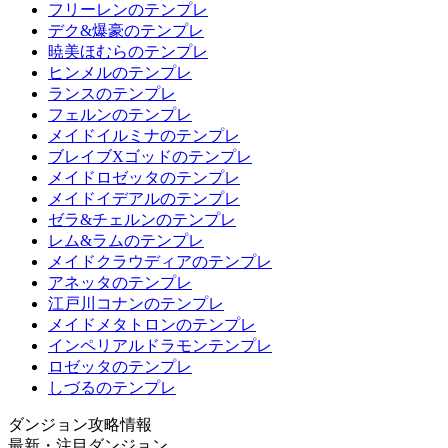
フリーレンのテンプレ
デク&爆豪のテンプレ
暁美ほむらのテンプレ
ヒンメルのテンプレ
ランスのテンプレ
フェルンのテンプレ
メイドイルミナのテンプレ
ブレイブXゴッドのテンプレ
メイドロゼッタのテンプレ
メイドイデアルのテンプレ
ゼラ&チェルンのテンプレ
レム&ラムのテンプレ
メイドクラウディアのテンプレ
アネッタのテンプレ
江戸川コナンのテンプレ
メイドメタトロンのテンプレ
インペリアルドラモンテンプレ
ロゼッタのテンプレ
しづるのテンプレ
ダンジョン攻略情報
最新・注目ダンジョン