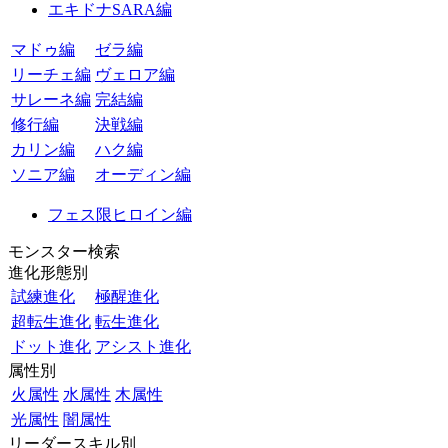
エキドナSARA編
マドゥ編
ゼラ編
リーチェ編
ヴェロア編
サレーネ編
完結編
修行編
決戦編
カリン編
ハク編
ソニア編
オーディン編
フェス限ヒロイン編
モンスター検索
進化形態別
試練進化
極醒進化
超転生進化
転生進化
ドット進化
アシスト進化
属性別
火属性
水属性
木属性
光属性
闇属性
リーダースキル別