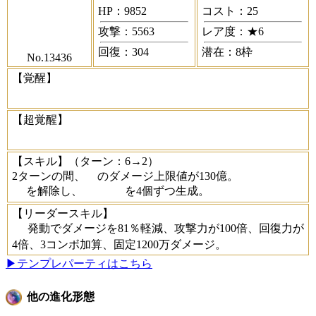
HP：9852
コスト：25
攻撃：5563
レア度：★6
回復：304
潜在：8枠
No.13436
【覚醒】
【超覚醒】
【スキル】
（ターン：6→2）
2ターンの間、
のダメージ上限値が130億。
を解除し、
を4個ずつ生成。
【リーダースキル】
発動でダメージを81％軽減、攻撃力が100倍、回復力が
4倍、3コンボ加算、固定1200万ダメージ。
▶テンプレパーティはこちら
他の進化形態