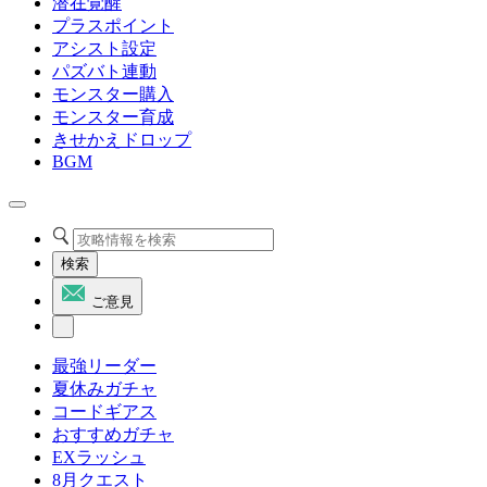
潜在覚醒
プラスポイント
アシスト設定
パズバト連動
モンスター購入
モンスター育成
きせかえドロップ
BGM
検索
ご意見
最強リーダー
夏休みガチャ
コードギアス
おすすめガチャ
EXラッシュ
8月クエスト