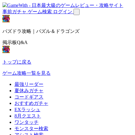
事前ガチャ
ゲーム検索
ログイン
パズドラ攻略｜パズル＆ドラゴンズ
掲示板Q&A
トップに戻る
ゲーム攻略一覧を見る
最強リーダー
夏休みガチャ
コードギアス
おすすめガチャ
EXラッシュ
8月クエスト
ワンタッチ
モンスター検索
アシスト検索