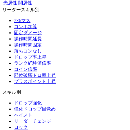
光属性
闇属性
リーダースキル別
7×6マス
コンボ加算
固定ダメージ
操作時間延長
操作時間固定
落ちコンなし
ドロップ率上昇
ランク経験値倍率
コイン倍率
部位破壊ドロ率上昇
プラスポイント上昇
スキル別
ドロップ強化
強化ドロップ目覚め
ヘイスト
リーダーチェンジ
ロック