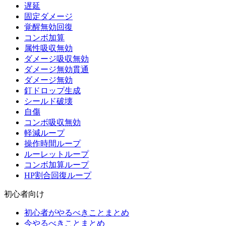
遅延
固定ダメージ
覚醒無効回復
コンボ加算
属性吸収無効
ダメージ吸収無効
ダメージ無効貫通
ダメージ無効
釘ドロップ生成
シールド破壊
自傷
コンボ吸収無効
軽減ループ
操作時間ループ
ルーレットループ
コンボ加算ループ
HP割合回復ループ
初心者向け
初心者がやるべきことまとめ
今やるべきことまとめ