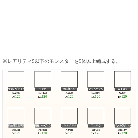
※レアリティ5以下のモンスターを5体以上編成する。
サタンヴォイド
クチナ
転生堕ルシ
メタルハマル
エイロウ
120
120
120
120
120
Lv.
Lv.
Lv.
Lv.
Lv.
転生降三世明王
究極レーヴェン
ジィルクロム
フェロウ
メタルラクシュミー
120
120
120
120
120
Lv.
Lv.
Lv.
Lv.
Lv.