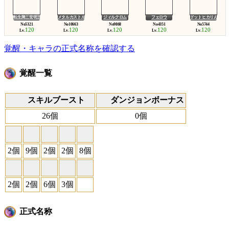
転生降三世明王
メタルカストル
ジィルクロム
フェロウ
ドットヒカりん
120
120
120
120
120
Lv.
Lv.
Lv.
Lv.
Lv.
覚醒・キャラの正式名称を確認する
覚醒一覧
スキルブースト
ダンジョンボーナス
26個
0個
2個
9個
2個
2個
8個
2個
2個
6個
3個
正式名称