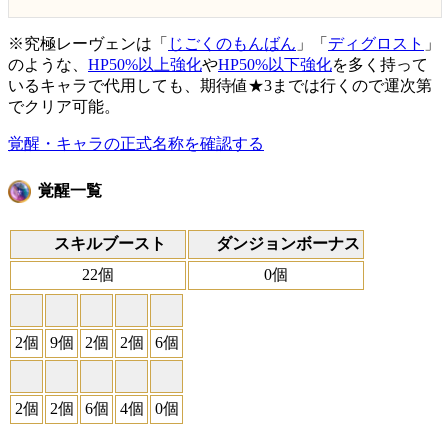
※究極レーヴェンは「
じごくのもんばん
」「
ディグロスト
」
のような、
HP50%以上強化
や
HP50%以下強化
を多く持って
いるキャラで代用しても、期待値★3までは行くので運次第
でクリア可能。
覚醒・キャラの正式名称を確認する
覚醒一覧
スキルブースト
ダンジョンボーナス
22個
0個
2個
9個
2個
2個
6個
2個
2個
6個
4個
0個