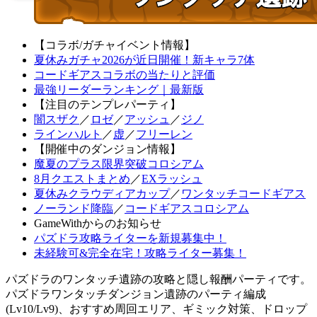
【コラボ/ガチャイベント情報】
夏休みガチャ2026が近日開催！新キャラ7体
コードギアスコラボの当たりと評価
最強リーダーランキング｜最新版
【注目のテンプレパーティ】
闇スザク
／
ロゼ
／
アッシュ
／
ジノ
ラインハルト
／
虚
／
フリーレン
【開催中のダンジョン情報】
魔夏のプラス限界突破コロシアム
8月クエストまとめ
／
EXラッシュ
夏休みクラウディアカップ
／
ワンタッチコードギアス
ノーランド降臨
／
コードギアスコロシアム
GameWithからのお知らせ
パズドラ攻略ライターを新規募集中！
未経験可&完全在宅！攻略ライター募集！
パズドラのワンタッチ遺跡の攻略と隠し報酬パーティです。
パズドラワンタッチダンジョン遺跡のパーティ編成
(Lv10/Lv9)、おすすめ周回エリア、ギミック対策、ドロップ