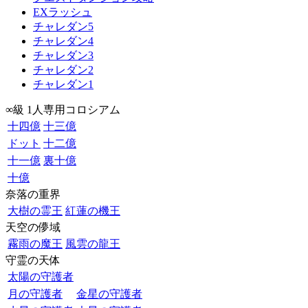
EXラッシュ
チャレダン5
チャレダン4
チャレダン3
チャレダン2
チャレダン1
∞級 1人専用コロシアム
十四億
十三億
ドット
十二億
十一億
裏十億
十億
奈落の重界
大樹の霊王
紅蓮の機王
天空の儚域
霧雨の魔王
風雲の龍王
守霊の天体
太陽の守護者
月の守護者
金星の守護者