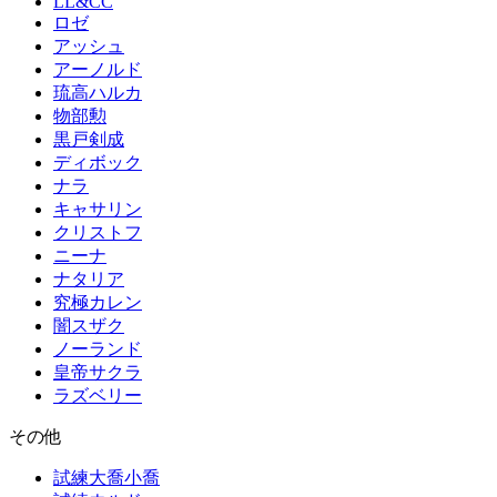
LL&CC
ロゼ
アッシュ
アーノルド
琉高ハルカ
物部勲
黒戸剣成
ディボック
ナラ
キャサリン
クリストフ
ニーナ
ナタリア
究極カレン
闇スザク
ノーランド
皇帝サクラ
ラズベリー
その他
試練大喬小喬