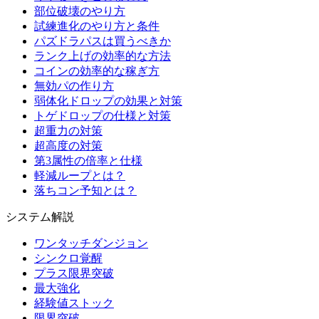
部位破壊のやり方
試練進化のやり方と条件
パズドラパスは買うべきか
ランク上げの効率的な方法
コインの効率的な稼ぎ方
無効パの作り方
弱体化ドロップの効果と対策
トゲドロップの仕様と対策
超重力の対策
超高度の対策
第3属性の倍率と仕様
軽減ループとは？
落ちコン予知とは？
システム解説
ワンタッチダンジョン
シンクロ覚醒
プラス限界突破
最大強化
経験値ストック
限界突破