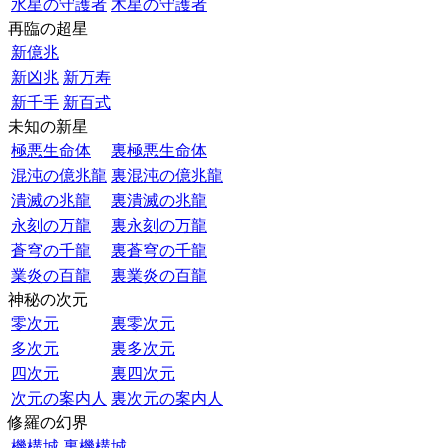
水星の守護者
木星の守護者
再臨の超星
新億兆
新凶兆
新万寿
新千手
新百式
未知の新星
極悪生命体
裏極悪生命体
混沌の億兆龍
裏混沌の億兆龍
潰滅の兆龍
裏潰滅の兆龍
永刻の万龍
裏永刻の万龍
蒼穹の千龍
裏蒼穹の千龍
業炎の百龍
裏業炎の百龍
神秘の次元
零次元
裏零次元
多次元
裏多次元
四次元
裏四次元
次元の案内人
裏次元の案内人
修羅の幻界
機構城
裏機構城