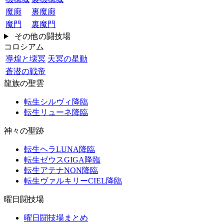
魔廊
裏魔廊
魔門
裏魔門
その他の闘技場
コロシアム
導煌と壊冥
天冥の星動
蒼潜の戦帝
龍族の聖雲
転生シルヴィ降臨
転生リューネ降臨
神々の聖跡
転生ヘラLUNA降臨
転生ゼウスGIGA降臨
転生アテナNON降臨
転生ヴァルキリーCIEL降臨
曜日闘技場
曜日闘技場まとめ