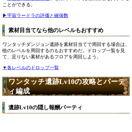
1万MP
ことができる。
【隠し条件】
▶︎宇宙ラードラの評価と確保数
光属性モンスターが5体以上
Lv3
【隠し報酬】
素材目当てなら他のレベルもおすすめ
1万MP
ワンタッチダンジョン遺跡を素材目当てで周回する場合は、
【隠し条件】
他のレベルを周回するのもおすすめだ。ドロップ一覧を見
合計コストが150以下
て、足りない素材があるフロアを周回しよう。
Lv2
【隠し報酬】
▼各レベルのドロップ一覧
1万MP
ワンタッチ遺跡Lv10の攻略とパーテ
【隠し条件】
合計レアリティが20以下
ィ編成
Lv1
【隠し報酬】
1万MP
遺跡Lv10の隠し報酬パーティ