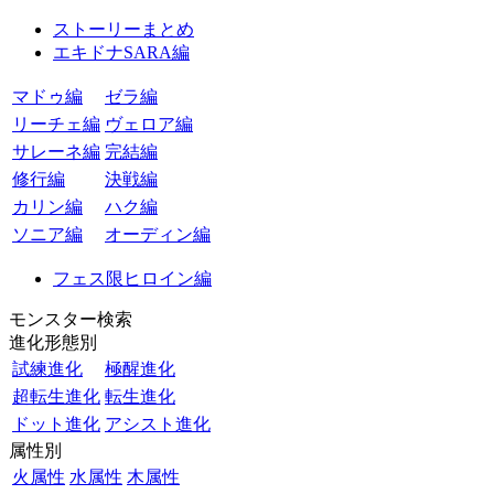
ストーリーまとめ
エキドナSARA編
マドゥ編
ゼラ編
リーチェ編
ヴェロア編
サレーネ編
完結編
修行編
決戦編
カリン編
ハク編
ソニア編
オーディン編
フェス限ヒロイン編
モンスター検索
進化形態別
試練進化
極醒進化
超転生進化
転生進化
ドット進化
アシスト進化
属性別
火属性
水属性
木属性