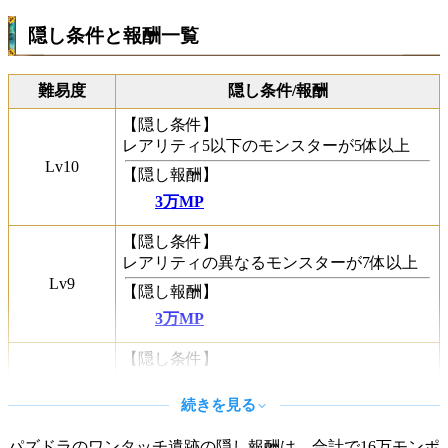
隠し条件と報酬一覧
難易度
隠し条件/報酬
【隠し条件】
レアリティ5以下のモンスターが5体以上
Lv10
【隠し報酬】
3万MP
【隠し条件】
レアリティの異なるモンスターが7体以上
Lv9
【隠し報酬】
3万MP
【隠し条件】
神タイプのモンスターが7体以上
Lv8
続きを見る
【隠し報酬】
2万MP
パズドラのワンタッチ遺跡の隠し報酬は、合計で16万モンポ