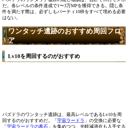
だ。各レベルの条件達成で1〜3万MPを獲得できる。隠し条
【隠し条件】
件を満たす際は、必ずしもパーティ10枠をすべて埋める必要
悪魔タイプのモンスターが7体以上
はない。
Lv7
【隠し報酬】
2万MP
ワンタッチ遺跡のおすすめ周回フロ
ア
【隠し条件】
ドラゴンタイプのモンスターが7体以上
Lv6
Lv10を周回するのがおすすめ
【隠し報酬】
1万MP
【隠し条件】
マシンタイプのモンスターが7体以上
Lv5
【隠し報酬】
1万MP
【隠し条件】
チームのモンスターが5体以下
パズドラのワンタッチ遺跡は、最高レベルであるLv10を周
Lv4
回するのがおすすめだ。「
宇宙ラードラ
」の交換に必要な
【隠し報酬】
「
宇宙ラードラの希石
」を集めつつ、光軽減潜在も入手する