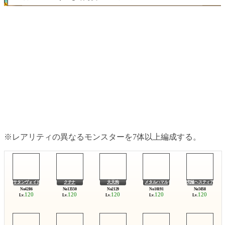
※レアリティの異なるモンスターを7体以上編成する。
サタンヴォイド
クチナ
大天狗
メタルハマル
究極ヘスティア
120
120
120
120
120
Lv.
Lv.
Lv.
Lv.
Lv.