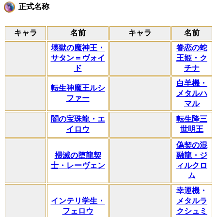
正式名称
キャラ
名前
キャラ
名前
壊獄の魔神王・
眷恋の蛇
サタン＝ヴォイ
王姫・ク
ド
チナ
白羊機・
転生神魔王ルシ
メタルハ
ファー
マル
闇の宝珠龍・エ
転生降三
イロウ
世明王
偽契の混
掃滅の堕龍契
融龍・ジ
士・レーヴェン
ィルクロ
ム
幸運機・
インテリ学生・
メタルラ
フェロウ
クシュミ