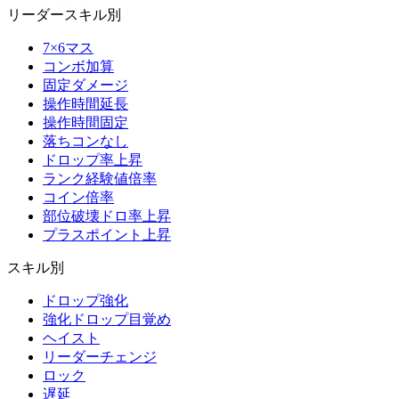
リーダースキル別
7×6マス
コンボ加算
固定ダメージ
操作時間延長
操作時間固定
落ちコンなし
ドロップ率上昇
ランク経験値倍率
コイン倍率
部位破壊ドロ率上昇
プラスポイント上昇
スキル別
ドロップ強化
強化ドロップ目覚め
ヘイスト
リーダーチェンジ
ロック
遅延