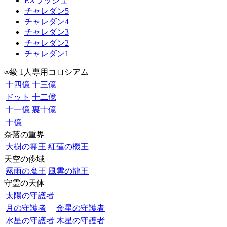
EXラッシュ
チャレダン5
チャレダン4
チャレダン3
チャレダン2
チャレダン1
∞級 1人専用コロシアム
十四億
十三億
ドット
十二億
十一億
裏十億
十億
奈落の重界
大樹の霊王
紅蓮の機王
天空の儚域
霧雨の魔王
風雲の龍王
守霊の天体
太陽の守護者
月の守護者
金星の守護者
水星の守護者
木星の守護者