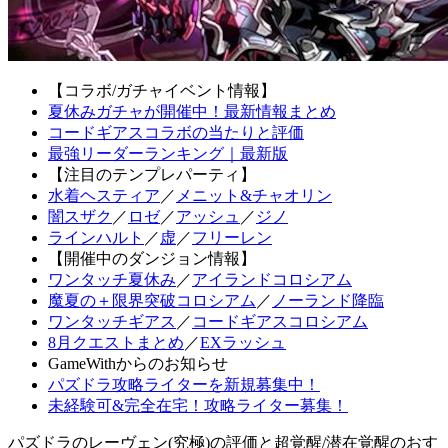
【コラボ/ガチャイベント情報】
夏休みガチャが開催中！最新情報まとめ
コードギアスコラボの当たりと評価
最強リーダーランキング｜最新版
【注目のテンプレパーティ】
水着ヘスティア
／
メニット&チャオリン
闇スザク
／
ロゼ
／
アッシュ
／
ジノ
ラインハルト
／
虚
／
フリーレン
【開催中のダンジョン情報】
ワンタッチ夏休み
／
アイランドコロシアム
魔夏の＋限界突破コロシアム
／
ノーランド降臨
ワンタッチギアス
／
コードギアスコロシアム
8月クエストまとめ
／
EXラッシュ
GameWithからのお知らせ
パズドラ攻略ライターを新規募集中！
未経験可&完全在宅！攻略ライター募集！
パズドラのレーヴェン(究極)の評価と超覚醒/潜在覚醒のおす