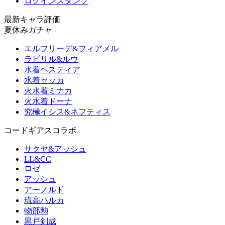
ログインスタンプ
最新キャラ評価
夏休みガチャ
エルフリーデ&フィアメル
ラビリル&ルウ
水着ヘスティア
水着セッカ
火水着ミナカ
火水着ドーナ
究極イシス&ネフティス
コードギアスコラボ
サクヤ&アッシュ
LL&CC
ロゼ
アッシュ
アーノルド
琉高ハルカ
物部勲
黒戸剣成