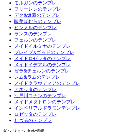
モルガンのテンプレ
フリーレンのテンプレ
デク&爆豪のテンプレ
暁美ほむらのテンプレ
ヒンメルのテンプレ
ランスのテンプレ
フェルンのテンプレ
メイドイルミナのテンプレ
ブレイブXゴッドのテンプレ
メイドロゼッタのテンプレ
メイドイデアルのテンプレ
ゼラ&チェルンのテンプレ
レム&ラムのテンプレ
メイドクラウディアのテンプレ
アネッタのテンプレ
江戸川コナンのテンプレ
メイドメタトロンのテンプレ
インペリアルドラモンテンプレ
ロゼッタのテンプレ
しづるのテンプレ
ダンジョン攻略情報