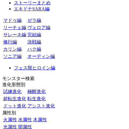
ストーリーまとめ
エキドナSARA編
マドゥ編
ゼラ編
リーチェ編
ヴェロア編
サレーネ編
完結編
修行編
決戦編
カリン編
ハク編
ソニア編
オーディン編
フェス限ヒロイン編
モンスター検索
進化形態別
試練進化
極醒進化
超転生進化
転生進化
ドット進化
アシスト進化
属性別
火属性
水属性
木属性
光属性
闇属性