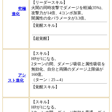
【リーダースキル】
火闇の同時攻撃でダメージを軽減(35%)、
究極
攻撃力が14倍、4コンボ加算。
進化
闇属性の全パラメータが3.3倍。
【覚醒スキル】
【超覚醒】
【スキル】
HPが1になる。
2ターンの間、ダメージ吸収と属性吸収を
無効化、自分と両隣のダメージ上限値が
160億。
アシ
（ターン：25→4）
スト進化
【覚醒スキル】
【スキル】
HPが1になる。