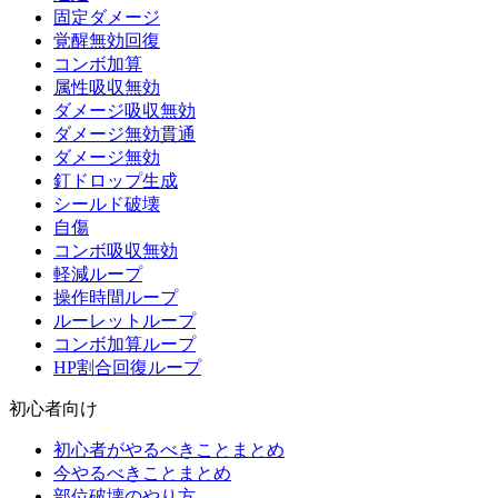
固定ダメージ
覚醒無効回復
コンボ加算
属性吸収無効
ダメージ吸収無効
ダメージ無効貫通
ダメージ無効
釘ドロップ生成
シールド破壊
自傷
コンボ吸収無効
軽減ループ
操作時間ループ
ルーレットループ
コンボ加算ループ
HP割合回復ループ
初心者向け
初心者がやるべきことまとめ
今やるべきことまとめ
部位破壊のやり方