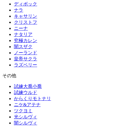
ディボック
ナラ
キャサリン
クリストフ
ニーナ
ナタリア
究極カレン
闇スザク
ノーランド
皇帝サクラ
ラズベリー
その他
試練大喬小喬
試練ウルド
からくりモトナリ
ニケ&アテナ
ツクヨミ
光シルヴィ
闇シルヴィ