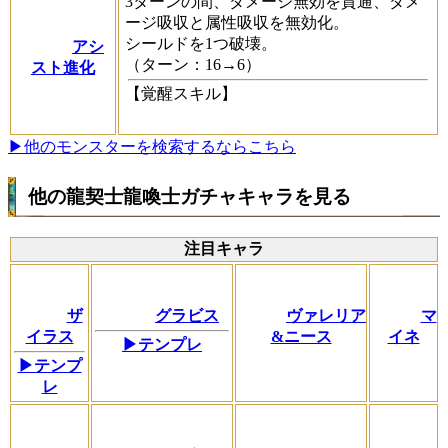
3ターンの間、ダメージ無効を貫通、ダメ
ージ吸収と属性吸収を無効化。
シールドを1つ破壊。
アシ
（ターン：16→6）
スト進化
【覚醒スキル】
▶他のモンスターを検索するならこちら
他の龍契士龍喚士ガチャキャラを見る
注目キャラ
ザ
グラビス
ヴァレリア
マ
イラス
&ニース
イネ
▶テンプレ
▶テンプ
レ