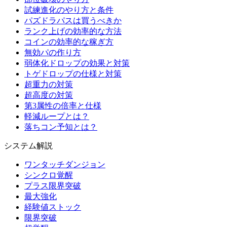
試練進化のやり方と条件
パズドラパスは買うべきか
ランク上げの効率的な方法
コインの効率的な稼ぎ方
無効パの作り方
弱体化ドロップの効果と対策
トゲドロップの仕様と対策
超重力の対策
超高度の対策
第3属性の倍率と仕様
軽減ループとは？
落ちコン予知とは？
システム解説
ワンタッチダンジョン
シンクロ覚醒
プラス限界突破
最大強化
経験値ストック
限界突破