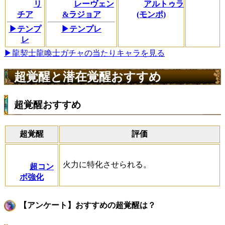
リ
レーヴェン
アルトゥラ
チア
&ラジョア
(モンポ)
▶テンプ
▶テンプレ
レ
▶龍契士龍喚士ガチャの当たりキャラを見る
超覚醒と潜在覚醒おすすめ
超覚醒おすすめ
超覚醒
評価
火力に特化させられる。
超コン
ボ強化
【アンケート】おすすめの超覚醒は？