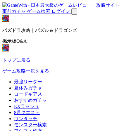
事前ガチャ
ゲーム検索
ログイン
パズドラ攻略｜パズル＆ドラゴンズ
掲示板Q&A
トップに戻る
ゲーム攻略一覧を見る
最強リーダー
夏休みガチャ
コードギアス
おすすめガチャ
EXラッシュ
8月クエスト
ワンタッチ
モンスター検索
アシスト検索