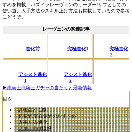
すめを掲載。パズドラレーヴェンのリーダー/サブとしての
使い道、入手方法やスキル上げ方法も掲載しているので参考
にどうぞ。
レーヴェンの関連記事
進化前
究極進化1
究極進化
2
アシスト進化
アシスト進化
1
2
▶龍契士龍喚士ガチャの当たりと最新情報
目次
評価点と性能
超覚醒/潜在覚醒のおすすめ
入手方法/進化
スキル上げ情報