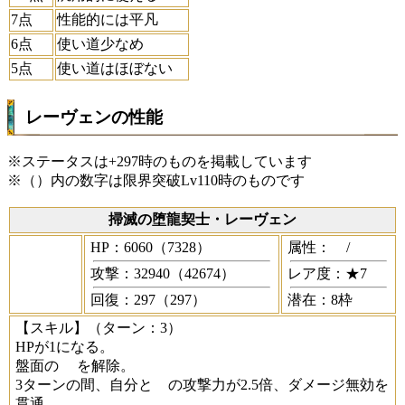
7点
性能的には平凡
6点
使い道少なめ
5点
使い道はほぼない
レーヴェンの性能
※ステータスは+297時のものを掲載しています
※（）内の数字は限界突破Lv110時のものです
掃滅の堕龍契士・レーヴェン
HP：6060（7328）
属性：
/
攻撃：32940（42674）
レア度：★7
回復：297（297）
潜在：8枠
【スキル】
（ターン：3）
HPが1になる。
盤面の
を解除。
3ターンの間、自分と
の攻撃力が2.5倍、ダメージ無効を
貫通。