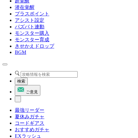
超覚醒
潜在覚醒
プラスポイント
アシスト設定
パズバト連動
モンスター購入
モンスター育成
きせかえドロップ
BGM
検索
ご意見
最強リーダー
夏休みガチャ
コードギアス
おすすめガチャ
EXラッシュ