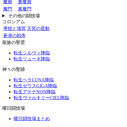
魔廊
裏魔廊
魔門
裏魔門
その他の闘技場
コロシアム
導煌と壊冥
天冥の星動
蒼潜の戦帝
龍族の聖雲
転生シルヴィ降臨
転生リューネ降臨
神々の聖跡
転生ヘラLUNA降臨
転生ゼウスGIGA降臨
転生アテナNON降臨
転生ヴァルキリーCIEL降臨
曜日闘技場
曜日闘技場まとめ