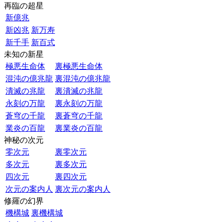
再臨の超星
新億兆
新凶兆
新万寿
新千手
新百式
未知の新星
極悪生命体
裏極悪生命体
混沌の億兆龍
裏混沌の億兆龍
潰滅の兆龍
裏潰滅の兆龍
永刻の万龍
裏永刻の万龍
蒼穹の千龍
裏蒼穹の千龍
業炎の百龍
裏業炎の百龍
神秘の次元
零次元
裏零次元
多次元
裏多次元
四次元
裏四次元
次元の案内人
裏次元の案内人
修羅の幻界
機構城
裏機構城