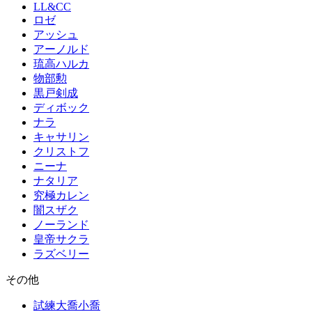
LL&CC
ロゼ
アッシュ
アーノルド
琉高ハルカ
物部勲
黒戸剣成
ディボック
ナラ
キャサリン
クリストフ
ニーナ
ナタリア
究極カレン
闇スザク
ノーランド
皇帝サクラ
ラズベリー
その他
試練大喬小喬