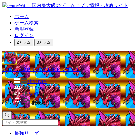
ホーム
ゲーム検索
新規登録
ログイン
2カラム
3カラム
パズドラ攻略｜パズル＆ドラゴンズ
他の攻略
コミュ
速報
掲示板
最強リーダー