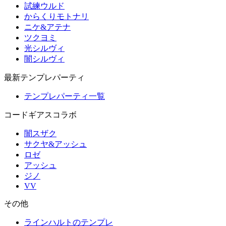
試練ウルド
からくりモトナリ
ニケ&アテナ
ツクヨミ
光シルヴィ
闇シルヴィ
最新テンプレパーティ
テンプレパーティ一覧
コードギアスコラボ
闇スザク
サクヤ&アッシュ
ロゼ
アッシュ
ジノ
VV
その他
ラインハルトのテンプレ