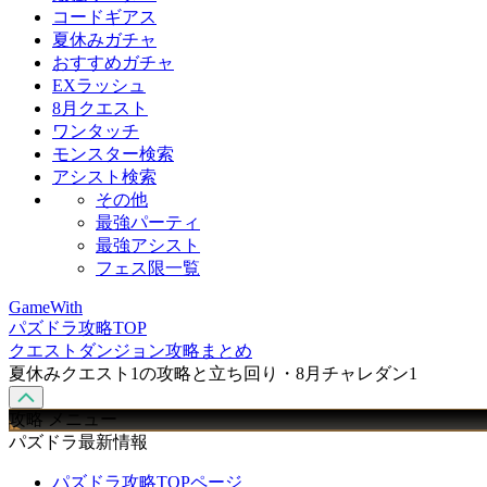
コードギアス
夏休みガチャ
おすすめガチャ
EXラッシュ
8月クエスト
ワンタッチ
モンスター検索
アシスト検索
その他
最強パーティ
最強アシスト
フェス限一覧
GameWith
パズドラ攻略TOP
クエストダンジョン攻略まとめ
夏休みクエスト1の攻略と立ち回り・8月チャレダン1
攻略 メニュー
パズドラ最新情報
パズドラ攻略TOPページ