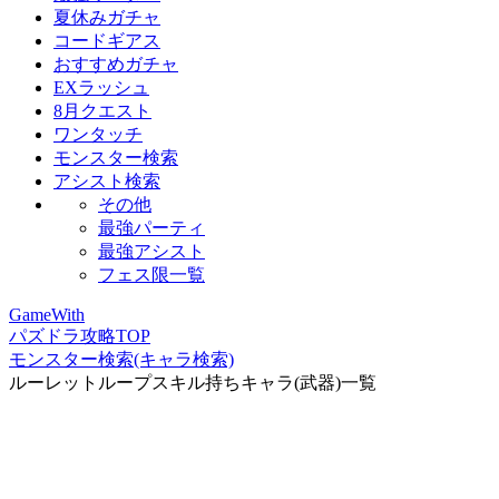
夏休みガチャ
コードギアス
おすすめガチャ
EXラッシュ
8月クエスト
ワンタッチ
モンスター検索
アシスト検索
その他
最強パーティ
最強アシスト
フェス限一覧
GameWith
パズドラ攻略TOP
モンスター検索(キャラ検索)
ルーレットループスキル持ちキャラ(武器)一覧