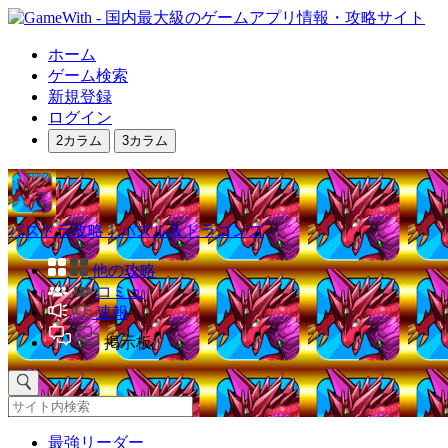
ホーム
ゲーム検索
新規登録
ログイン
2カラム
3カラム
パズドラ攻略｜パズル＆ドラゴンズ
他の攻略
コミュ
速報
掲示板
最強リーダー