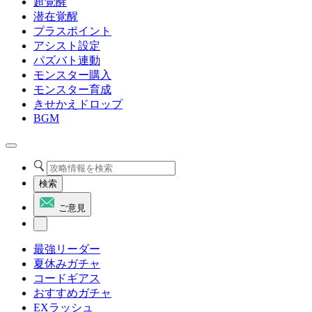
超覚醒
潜在覚醒
プラスポイント
アシスト設定
パズバト連動
モンスター購入
モンスター育成
きせかえドロップ
BGM
検索
ご意見
最強リーダー
夏休みガチャ
コードギアス
おすすめガチャ
EXラッシュ