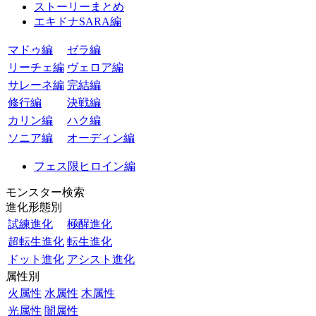
ストーリーまとめ
エキドナSARA編
マドゥ編
ゼラ編
リーチェ編
ヴェロア編
サレーネ編
完結編
修行編
決戦編
カリン編
ハク編
ソニア編
オーディン編
フェス限ヒロイン編
モンスター検索
進化形態別
試練進化
極醒進化
超転生進化
転生進化
ドット進化
アシスト進化
属性別
火属性
水属性
木属性
光属性
闇属性