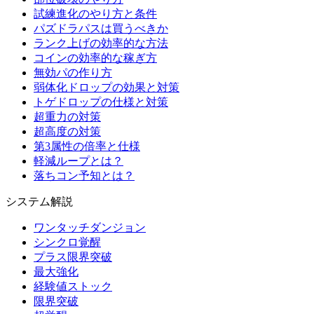
試練進化のやり方と条件
パズドラパスは買うべきか
ランク上げの効率的な方法
コインの効率的な稼ぎ方
無効パの作り方
弱体化ドロップの効果と対策
トゲドロップの仕様と対策
超重力の対策
超高度の対策
第3属性の倍率と仕様
軽減ループとは？
落ちコン予知とは？
システム解説
ワンタッチダンジョン
シンクロ覚醒
プラス限界突破
最大強化
経験値ストック
限界突破