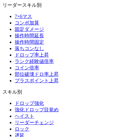
リーダースキル別
7×6マス
コンボ加算
固定ダメージ
操作時間延長
操作時間固定
落ちコンなし
ドロップ率上昇
ランク経験値倍率
コイン倍率
部位破壊ドロ率上昇
プラスポイント上昇
スキル別
ドロップ強化
強化ドロップ目覚め
ヘイスト
リーダーチェンジ
ロック
遅延