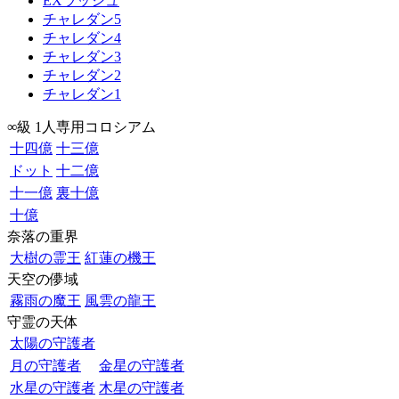
EXラッシュ
チャレダン5
チャレダン4
チャレダン3
チャレダン2
チャレダン1
∞級 1人専用コロシアム
十四億
十三億
ドット
十二億
十一億
裏十億
十億
奈落の重界
大樹の霊王
紅蓮の機王
天空の儚域
霧雨の魔王
風雲の龍王
守霊の天体
太陽の守護者
月の守護者
金星の守護者
水星の守護者
木星の守護者