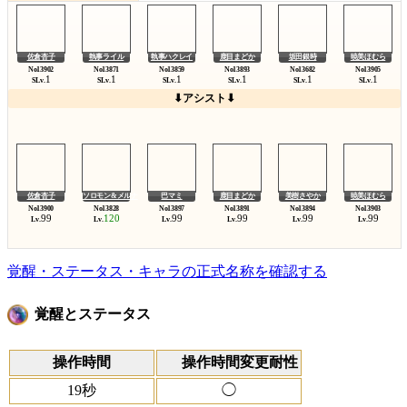
佐倉杏子
執事ライル
執事ハクレイ
鹿目まどか
坂田銀時
暁美ほむら
1
1
1
1
1
1
SLv.
SLv.
SLv.
SLv.
SLv.
SLv.
⬇アシスト⬇
佐倉杏子
ソロモン&メルナ
巴マミ
鹿目まどか
美樹さやか
暁美ほむら
99
120
99
99
99
99
Lv.
Lv.
Lv.
Lv.
Lv.
Lv.
覚醒・ステータス・キャラの正式名称を確認する
覚醒とステータス
操作時間
操作時間変更耐性
19秒
◯