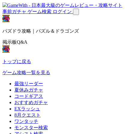
事前ガチャ
ゲーム検索
ログイン
パズドラ攻略｜パズル＆ドラゴンズ
掲示板Q&A
トップに戻る
ゲーム攻略一覧を見る
最強リーダー
夏休みガチャ
コードギアス
おすすめガチャ
EXラッシュ
8月クエスト
ワンタッチ
モンスター検索
アシスト検索