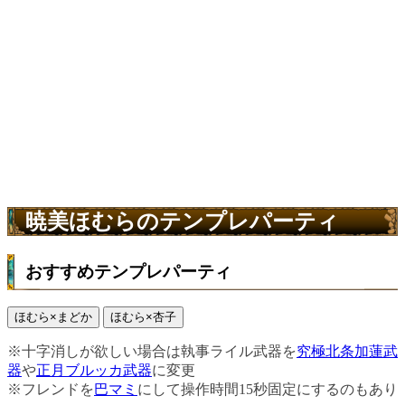
暁美ほむらのテンプレパーティ
おすすめテンプレパーティ
ほむら×まどか
ほむら×杏子
※十字消しが欲しい場合は執事ライル武器を
究極北条加蓮武
器
や
正月ブルッカ武器
に変更
※フレンドを
巴マミ
にして操作時間15秒固定にするのもあり