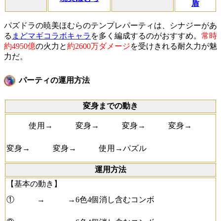
盾
パズドラの暁美ほむらのテンプレパーティは、シナジーがあ
る
まどマギコラボキャラ
を多く編成するのがおすすめ。
常時
約4950億
の火力と
約2600万ダメージ
を受けきれる耐久力が魅
力だ。
パーティの運用方法
変身までの動き
使用→
変身→
変身→
変身→
変身→
変身→
使用→パズル
運用方法
【基本の動き】
①
→
→6色4個消し含むコンボ