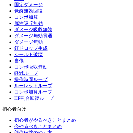
固定ダメージ
覚醒無効回復
コンボ加算
属性吸収無効
ダメージ吸収無効
ダメージ無効貫通
ダメージ無効
釘ドロップ生成
シールド破壊
自傷
コンボ吸収無効
軽減ループ
操作時間ループ
ルーレットループ
コンボ加算ループ
HP割合回復ループ
初心者向け
初心者がやるべきことまとめ
今やるべきことまとめ
部位破壊のやり方