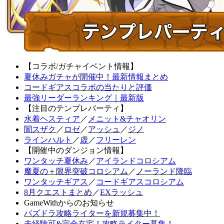
【コラボ/ガチャイベント情報】
夏休みガチャが開催中！最新情報まとめ
コードギアスコラボの当たりと評価
最強リーダーランキング｜最新版
【注目のテンプレパーティ】
水着ヘスティア
／
メニット&チャオリン
闇スザク
／
ロゼ
／
アッシュ
／
ジノ
ラインハルト
／
虚
／
フリーレン
【開催中のダンジョン情報】
ワンタッチ夏休み
／
アイランドコロシアム
魔夏の＋限界突破コロシアム
／
ノーランド降臨
ワンタッチギアス
／
コードギアスコロシアム
8月クエストまとめ
／
EXラッシュ
GameWithからのお知らせ
パズドラ攻略ライターを新規募集中！
未経験可&完全在宅！攻略ライター募集！