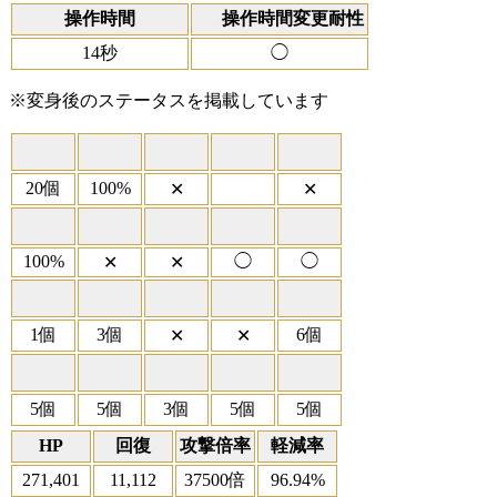
操作時間
操作時間変更耐性
14秒
◯
※変身後のステータスを掲載しています
20個
100%
✕
✕
100%
◯
◯
✕
✕
1個
3個
6個
✕
✕
5個
5個
3個
5個
5個
HP
回復
攻撃倍率
軽減率
271,401
11,112
37500倍
96.94%