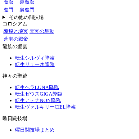
魔廊
裏魔廊
魔門
裏魔門
その他の闘技場
コロシアム
導煌と壊冥
天冥の星動
蒼潜の戦帝
龍族の聖雲
転生シルヴィ降臨
転生リューネ降臨
神々の聖跡
転生ヘラLUNA降臨
転生ゼウスGIGA降臨
転生アテナNON降臨
転生ヴァルキリーCIEL降臨
曜日闘技場
曜日闘技場まとめ