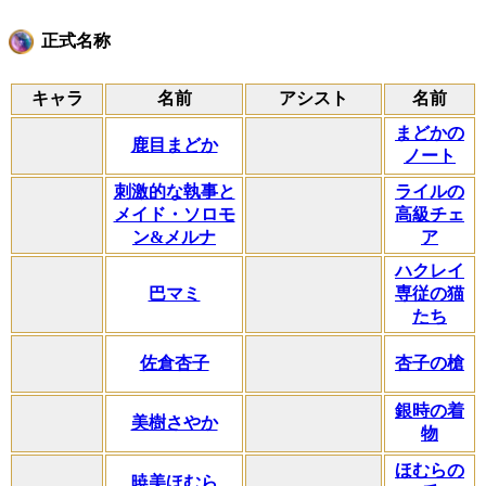
正式名称
キャラ
名前
アシスト
名前
まどかの
鹿目まどか
ノート
刺激的な執事と
ライルの
メイド・ソロモ
高級チェ
ン&メルナ
ア
ハクレイ
巴マミ
専従の猫
たち
佐倉杏子
杏子の槍
銀時の着
美樹さやか
物
ほむらの
暁美ほむら