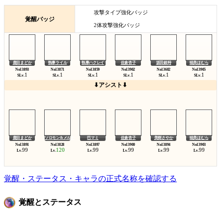
攻撃タイプ強化バッジ
覚醒バッジ
2体攻撃強化バッジ
鹿目まどか
執事ライル
執事ハクレイ
佐倉杏子
坂田銀時
暁美ほむら
1
1
1
1
1
1
SLv.
SLv.
SLv.
SLv.
SLv.
SLv.
⬇アシスト⬇
鹿目まどか
ソロモン&メルナ
巴マミ
佐倉杏子
美樹さやか
暁美ほむら
99
120
99
99
99
99
Lv.
Lv.
Lv.
Lv.
Lv.
Lv.
覚醒・ステータス・キャラの正式名称を確認する
覚醒とステータス