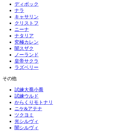
ディボック
ナラ
キャサリン
クリストフ
ニーナ
ナタリア
究極カレン
闇スザク
ノーランド
皇帝サクラ
ラズベリー
その他
試練大喬小喬
試練ウルド
からくりモトナリ
ニケ&アテナ
ツクヨミ
光シルヴィ
闇シルヴィ