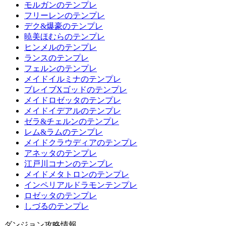
モルガンのテンプレ
フリーレンのテンプレ
デク&爆豪のテンプレ
暁美ほむらのテンプレ
ヒンメルのテンプレ
ランスのテンプレ
フェルンのテンプレ
メイドイルミナのテンプレ
ブレイブXゴッドのテンプレ
メイドロゼッタのテンプレ
メイドイデアルのテンプレ
ゼラ&チェルンのテンプレ
レム&ラムのテンプレ
メイドクラウディアのテンプレ
アネッタのテンプレ
江戸川コナンのテンプレ
メイドメタトロンのテンプレ
インペリアルドラモンテンプレ
ロゼッタのテンプレ
しづるのテンプレ
ダンジョン攻略情報