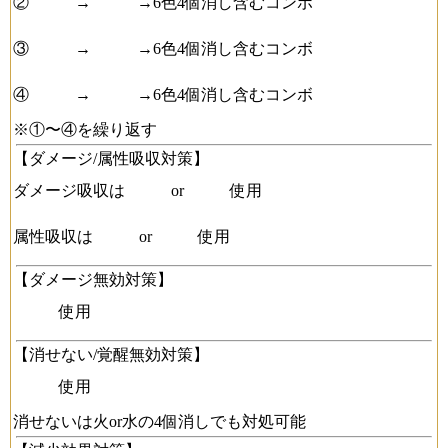
②
→
→6色4個消し含むコンボ
③
→
→6色4個消し含むコンボ
④
→
→6色4個消し含むコンボ
※①〜④を繰り返す
【ダメージ/属性吸収対策】
ダメージ吸収は
or
使用
属性吸収は
or
使用
【ダメージ無効対策】
使用
【消せない/覚醒無効対策】
使用
消せないは火or水の4個消しでも対処可能