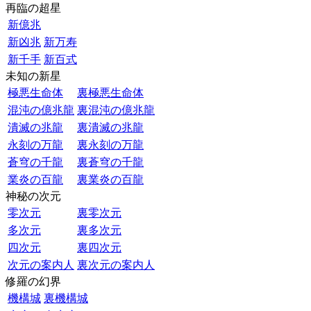
再臨の超星
新億兆
新凶兆
新万寿
新千手
新百式
未知の新星
極悪生命体
裏極悪生命体
混沌の億兆龍
裏混沌の億兆龍
潰滅の兆龍
裏潰滅の兆龍
永刻の万龍
裏永刻の万龍
蒼穹の千龍
裏蒼穹の千龍
業炎の百龍
裏業炎の百龍
神秘の次元
零次元
裏零次元
多次元
裏多次元
四次元
裏四次元
次元の案内人
裏次元の案内人
修羅の幻界
機構城
裏機構城