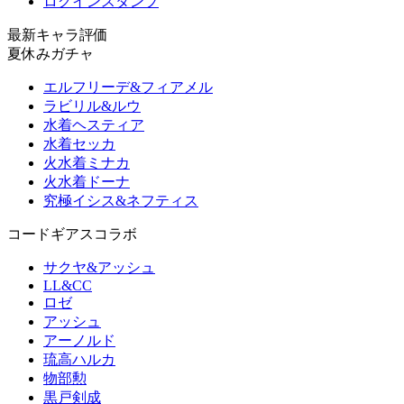
ログインスタンプ
最新キャラ評価
夏休みガチャ
エルフリーデ&フィアメル
ラビリル&ルウ
水着ヘスティア
水着セッカ
火水着ミナカ
火水着ドーナ
究極イシス&ネフティス
コードギアスコラボ
サクヤ&アッシュ
LL&CC
ロゼ
アッシュ
アーノルド
琉高ハルカ
物部勲
黒戸剣成