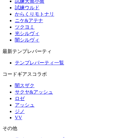
試練大喬小喬
試練ウルド
からくりモトナリ
ニケ&アテナ
ツクヨミ
光シルヴィ
闇シルヴィ
最新テンプレパーティ
テンプレパーティ一覧
コードギアスコラボ
闇スザク
サクヤ&アッシュ
ロゼ
アッシュ
ジノ
VV
その他