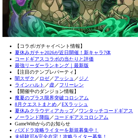
【コラボ/ガチャイベント情報】
夏休みガチャ2026が近日開催！新キャラ7体
コードギアスコラボの当たりと評価
最強リーダーランキング｜最新版
【注目のテンプレパーティ】
闇スザク
／
ロゼ
／
アッシュ
／
ジノ
ラインハルト
／
虚
／
フリーレン
【開催中のダンジョン情報】
魔夏のプラス限界突破コロシアム
8月クエストまとめ
／
EXラッシュ
夏休みクラウディアカップ
／
ワンタッチコードギアス
ノーランド降臨
／
コードギアスコロシアム
GameWithからのお知らせ
パズドラ攻略ライターを新規募集中！
未経験可&完全在宅！攻略ライター募集！