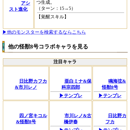
つ生成。
アシ
（ターン：15→5）
スト進化
【覚醒スキル】
▶他のモンスターを検索するならこちら
他の怪獣8号コラボキャラを見る
注目キャラ
日比野カフカ
亜白ミナ&保
鳴海弦&
&市川レノ
科宗四郎
怪獣8号
▶テンプレ
▶テンプレ
四ノ宮キコル
市川レノ&古
日比野カ
&怪獣8号
橋伊春
フカ