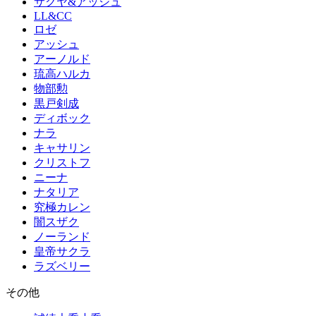
サクヤ&アッシュ
LL&CC
ロゼ
アッシュ
アーノルド
琉高ハルカ
物部勲
黒戸剣成
ディボック
ナラ
キャサリン
クリストフ
ニーナ
ナタリア
究極カレン
闇スザク
ノーランド
皇帝サクラ
ラズベリー
その他