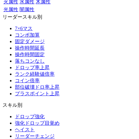
火属性
水属性
木属性
光属性
闇属性
リーダースキル別
7×6マス
コンボ加算
固定ダメージ
操作時間延長
操作時間固定
落ちコンなし
ドロップ率上昇
ランク経験値倍率
コイン倍率
部位破壊ドロ率上昇
プラスポイント上昇
スキル別
ドロップ強化
強化ドロップ目覚め
ヘイスト
リーダーチェンジ