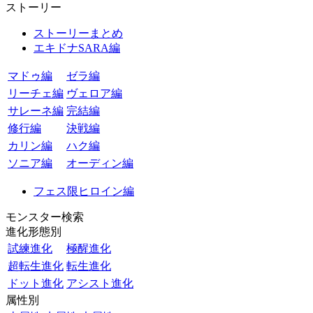
ストーリー
ストーリーまとめ
エキドナSARA編
マドゥ編
ゼラ編
リーチェ編
ヴェロア編
サレーネ編
完結編
修行編
決戦編
カリン編
ハク編
ソニア編
オーディン編
フェス限ヒロイン編
モンスター検索
進化形態別
試練進化
極醒進化
超転生進化
転生進化
ドット進化
アシスト進化
属性別