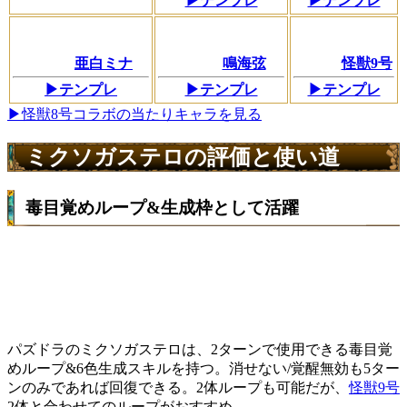
▶テンプレ
▶テンプレ
亜白ミナ
鳴海弦
怪獣9号
▶テンプレ
▶テンプレ
▶テンプレ
▶怪獣8号コラボの当たりキャラを見る
ミクソガステロの評価と使い道
毒目覚めループ&生成枠として活躍
パズドラのミクソガステロは、2ターンで使用できる毒目覚
めループ&6色生成スキルを持つ。消せない/覚醒無効も5ター
ンのみであれば回復できる。2体ループも可能だが、
怪獣9号
2体と合わせてのループがおすすめ。