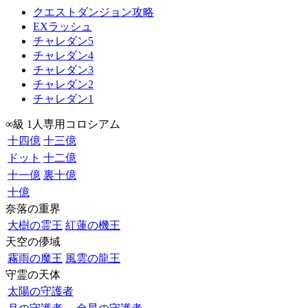
クエストダンジョン攻略
EXラッシュ
チャレダン5
チャレダン4
チャレダン3
チャレダン2
チャレダン1
∞級 1人専用コロシアム
十四億
十三億
ドット
十二億
十一億
裏十億
十億
奈落の重界
大樹の霊王
紅蓮の機王
天空の儚域
霧雨の魔王
風雲の龍王
守霊の天体
太陽の守護者