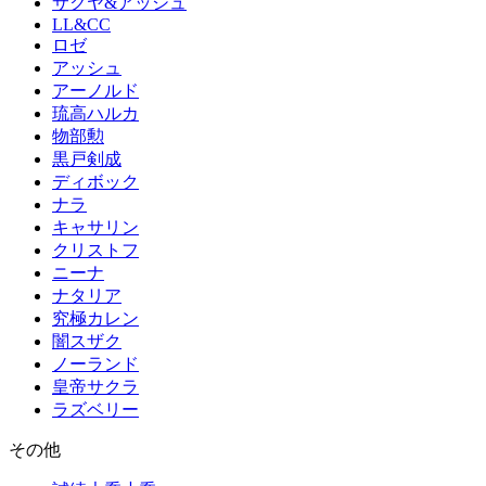
サクヤ&アッシュ
LL&CC
ロゼ
アッシュ
アーノルド
琉高ハルカ
物部勲
黒戸剣成
ディボック
ナラ
キャサリン
クリストフ
ニーナ
ナタリア
究極カレン
闇スザク
ノーランド
皇帝サクラ
ラズベリー
その他