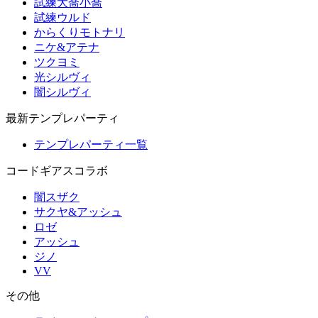
試練大喬小喬
試練ウルド
からくりモトナリ
ニケ&アテナ
ツクヨミ
光シルヴィ
闇シルヴィ
最新テンプレパーティ
テンプレパーティ一覧
コードギアスコラボ
闇スザク
サクヤ&アッシュ
ロゼ
アッシュ
ジノ
VV
その他