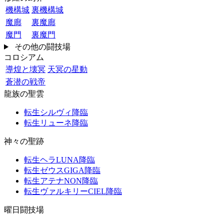
機構城
裏機構城
魔廊
裏魔廊
魔門
裏魔門
その他の闘技場
コロシアム
導煌と壊冥
天冥の星動
蒼潜の戦帝
龍族の聖雲
転生シルヴィ降臨
転生リューネ降臨
神々の聖跡
転生ヘラLUNA降臨
転生ゼウスGIGA降臨
転生アテナNON降臨
転生ヴァルキリーCIEL降臨
曜日闘技場