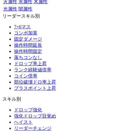
火属性
水属性
木属性
光属性
闇属性
リーダースキル別
7×6マス
コンボ加算
固定ダメージ
操作時間延長
操作時間固定
落ちコンなし
ドロップ率上昇
ランク経験値倍率
コイン倍率
部位破壊ドロ率上昇
プラスポイント上昇
スキル別
ドロップ強化
強化ドロップ目覚め
ヘイスト
リーダーチェンジ