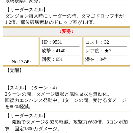
最終段階に変身。
【リーダースキル】
ダンジョン潜入時にリーダーの時、タマゴドロップ率が
1.2倍。部位破壊素材のドロップ率が1.4倍。
↓変身↓
HP：9531
コスト：32
攻撃：4140
レア度：★7
回復：651
潜在：8枠
No.13749
【覚醒】
【スキル】
（ターン：4）
2ターンの間、ダメージ吸収と属性吸収を無効化。
回復力エンハンス発動中、1ターンの間、受けるダメージ
を80％軽減。
【リーダースキル】
発動でダメージを82％軽減、攻撃力が80倍、3コンボ加
算、固定1800万ダメージ。