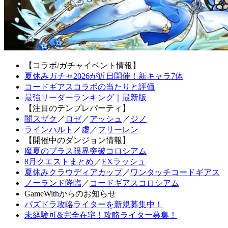
【コラボ/ガチャイベント情報】
夏休みガチャ2026が近日開催！新キャラ7体
コードギアスコラボの当たりと評価
最強リーダーランキング｜最新版
【注目のテンプレパーティ】
闇スザク
／
ロゼ
／
アッシュ
／
ジノ
ラインハルト
／
虚
／
フリーレン
【開催中のダンジョン情報】
魔夏のプラス限界突破コロシアム
8月クエストまとめ
／
EXラッシュ
夏休みクラウディアカップ
／
ワンタッチコードギアス
ノーランド降臨
／
コードギアスコロシアム
GameWithからのお知らせ
パズドラ攻略ライターを新規募集中！
未経験可&完全在宅！攻略ライター募集！