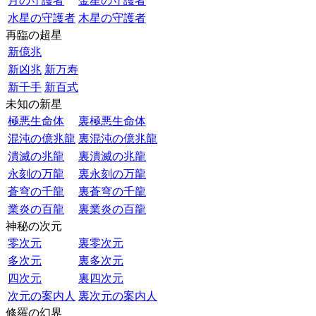
月の守護者
金星の守護者
水星の守護者
木星の守護者
再臨の超星
新億兆
新凶兆
新万寿
新千手
新百式
未知の新星
極悪生命体
裏極悪生命体
混沌の億兆龍
裏混沌の億兆龍
潰滅の兆龍
裏潰滅の兆龍
永刻の万龍
裏永刻の万龍
蒼穹の千龍
裏蒼穹の千龍
業炎の百龍
裏業炎の百龍
神秘の次元
零次元
裏零次元
多次元
裏多次元
四次元
裏四次元
次元の案内人
裏次元の案内人
修羅の幻界