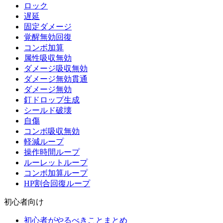
ロック
遅延
固定ダメージ
覚醒無効回復
コンボ加算
属性吸収無効
ダメージ吸収無効
ダメージ無効貫通
ダメージ無効
釘ドロップ生成
シールド破壊
自傷
コンボ吸収無効
軽減ループ
操作時間ループ
ルーレットループ
コンボ加算ループ
HP割合回復ループ
初心者向け
初心者がやるべきことまとめ