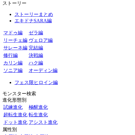
ストーリー
ストーリーまとめ
エキドナSARA編
マドゥ編
ゼラ編
リーチェ編
ヴェロア編
サレーネ編
完結編
修行編
決戦編
カリン編
ハク編
ソニア編
オーディン編
フェス限ヒロイン編
モンスター検索
進化形態別
試練進化
極醒進化
超転生進化
転生進化
ドット進化
アシスト進化
属性別