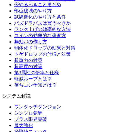
今やるべきことまとめ
部位破壊のやり方
試練進化のやり方と条件
パズドラパスは買うべきか
ランク上げの効率的な方法
コインの効率的な稼ぎ方
無効パの作り方
弱体化ドロップの効果と対策
トゲドロップの仕様と対策
超重力の対策
超高度の対策
第3属性の倍率と仕様
軽減ループとは？
落ちコン予知とは？
システム解説
ワンタッチダンジョン
シンクロ覚醒
プラス限界突破
最大強化
経験値ストック