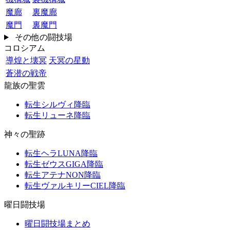
魔廊
裏魔廊
魔門
裏魔門
その他の闘技場
コロシアム
導煌と壊冥
天冥の星動
蒼潜の戦帝
龍族の聖雲
転生シルヴィ降臨
転生リューネ降臨
神々の聖跡
転生ヘラLUNA降臨
転生ゼウスGIGA降臨
転生アテナNON降臨
転生ヴァルキリーCIEL降臨
曜日闘技場
曜日闘技場まとめ