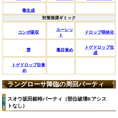
毒生成
対策推奨ギミック
ルーレッ
コンボ吸収
ドロップ弱体化
ト
トゲドロップ生
雲
毒目覚め
成
トゲドロップ目覚
め
ラングローサ降臨の周回パーティ
スオウ坂田銀時パーティ（部位破壊8/アシス
トなし）