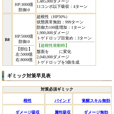
1,485,000ダメージ
HP:3000億
11コンボ以下吸収：4ターン
防御:0
超根性（HP50%）
状態異常無効：999ターン
防御力100億増加：1ターン
1,900,000ダメージ
HP:5000億
トゲドロップ目覚め：3ターン
B8
防御:0
【超根性発動時】
【部位】
盤面を
に変化
左:5000億
2,040,000ダメージ
右:8000億
トゲドロップを5個生成
ギミック対策早見表
対策必須ギミック
根性
バインド
覚醒スキル無効
ダメージ吸収
属性吸収
ダメージ無効