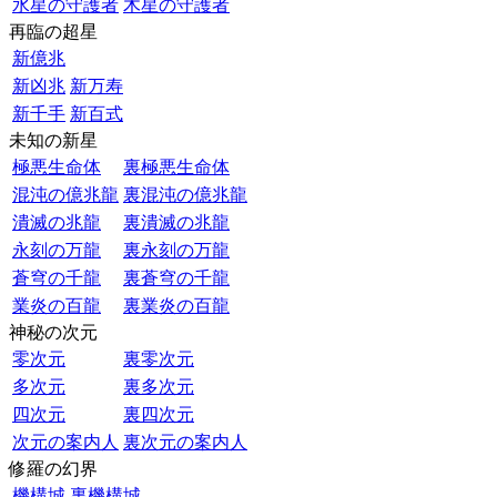
水星の守護者
木星の守護者
再臨の超星
新億兆
新凶兆
新万寿
新千手
新百式
未知の新星
極悪生命体
裏極悪生命体
混沌の億兆龍
裏混沌の億兆龍
潰滅の兆龍
裏潰滅の兆龍
永刻の万龍
裏永刻の万龍
蒼穹の千龍
裏蒼穹の千龍
業炎の百龍
裏業炎の百龍
神秘の次元
零次元
裏零次元
多次元
裏多次元
四次元
裏四次元
次元の案内人
裏次元の案内人
修羅の幻界
機構城
裏機構城