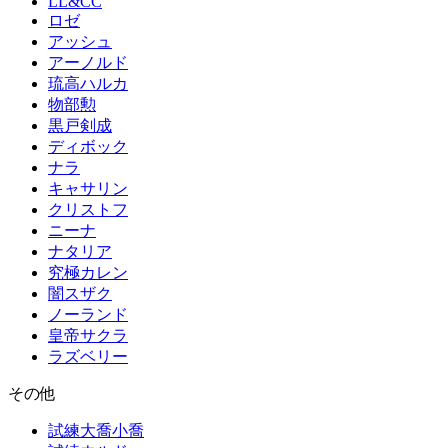
LL&CC
ロゼ
アッシュ
アーノルド
琉高ハルカ
物部勲
黒戸剣成
ディボック
ナラ
キャサリン
クリストフ
ニーナ
ナタリア
究極カレン
闇スザク
ノーランド
皇帝サクラ
ラズベリー
その他
試練大喬小喬