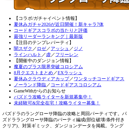
【コラボ/ガチャイベント情報】
夏休みガチャ2026が近日開催！新キャラ7体
コードギアスコラボの当たりと評価
最強リーダーランキング｜最新版
【注目のテンプレパーティ】
闇スザク
／
ロゼ
／
アッシュ
／
ジノ
ラインハルト
／
虚
／
フリーレン
【開催中のダンジョン情報】
魔夏のプラス限界突破コロシアム
8月クエストまとめ
／
EXラッシュ
夏休みクラウディアカップ
／
ワンタッチコードギアス
ノーランド降臨
／
コードギアスコロシアム
GameWithからのお知らせ
パズドラ攻略ライターを新規募集中！
未経験可&完全在宅！攻略ライター募集！
パズドラのラングローサ降臨の攻略と周回パーティです。パ
ズドララングローサ降臨のパーティ編成(部位破壊/条件付き
クリア)、対策ギミック、ダンジョンデータを掲載。ラング