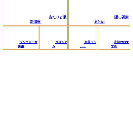
当たりと最
隠し要素
新情報
まとめ
ラングローサ
コロシア
邪霊ラッ
小瓶のおす
降臨
ム
シュ
すめ