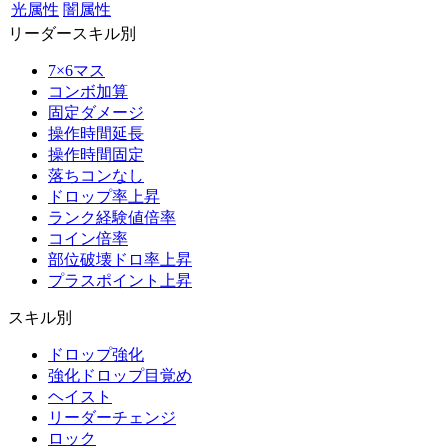
光属性
闇属性
リーダースキル別
7×6マス
コンボ加算
固定ダメージ
操作時間延長
操作時間固定
落ちコンなし
ドロップ率上昇
ランク経験値倍率
コイン倍率
部位破壊ドロ率上昇
プラスポイント上昇
スキル別
ドロップ強化
強化ドロップ目覚め
ヘイスト
リーダーチェンジ
ロック