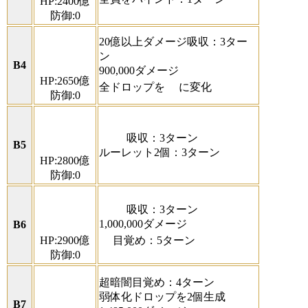
HP:2400億
防御:0
20億以上ダメージ吸収：3ター
ン
B4
900,000ダメージ
HP:2650億
全ドロップを
に変化
防御:0
吸収：3ターン
B5
ルーレット2個：3ターン
HP:2800億
防御:0
吸収：3ターン
1,000,000ダメージ
B6
HP:2900億
目覚め：5ターン
防御:0
超暗闇目覚め：4ターン
弱体化ドロップを2個生成
B7