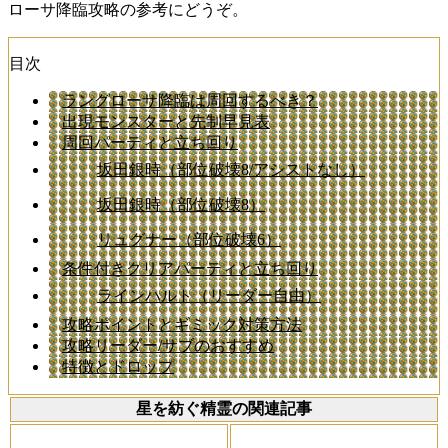
ローサ降臨攻略の参考にどうぞ。
目次
ラングローサ降臨は周回するべき？
出現モンスターと先制早見表
周回パーティと立ち回り
坂田銀時（部位破壊8/アシストなし）
坂田銀時（部位破壊8）
リュグナー（部位破壊6）
条件付きクリアパーティと立ち回り
ラインハルト（リーダー自由）
攻略ポイントとギミック対策方法
攻略リーダー/サブのおすすめ
特徴とドロップ
星を紡ぐ精霊の関連記事