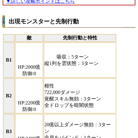
▼詳しい攻略ポイントはこちら
出現モンスターと先制行動
敵
先制行動と特性
吸収：5ターン
B1
縦1列を雲状態：3ターン
HP:2000億
防御:0
根性
722,000ダメージ
B2
覚醒スキル無効：3ターン
HP:2200億
全ドロップを暗闇状態
防御:0
20億以上ダメージ無効：3ター
ン
B3
全員をバインド：1ターン