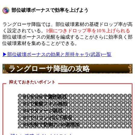
部位破壊ボーナスで効率を上げよう
ラングローサ降臨では、部位破壊素材の基礎ドロップ率が高
く設定されている。
1個につきドロップ率を10％上げられる
部位破壊ボーナスの覚醒を編成することがさらに効率良く部
位破壊素材を集めることができる。
▶部位破壊ボーナスの効果と所持キャラ(武器)一覧
ラングローサ降臨の攻略
抑えておきたいポイント
B1/B5/B6で属性吸収
B2で覚醒スキル無効
B4でダメージ吸収
B7で11コンボ以下吸収
B8先制で防御力100億増加