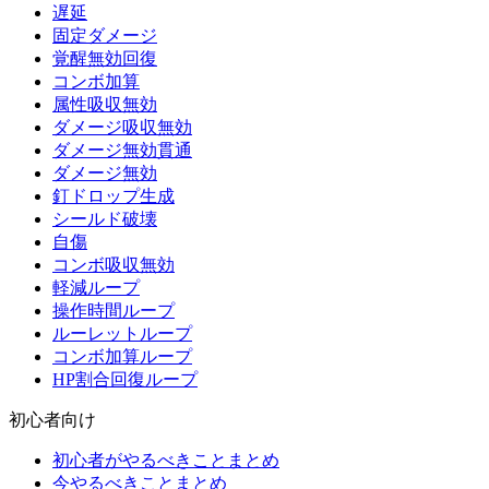
遅延
固定ダメージ
覚醒無効回復
コンボ加算
属性吸収無効
ダメージ吸収無効
ダメージ無効貫通
ダメージ無効
釘ドロップ生成
シールド破壊
自傷
コンボ吸収無効
軽減ループ
操作時間ループ
ルーレットループ
コンボ加算ループ
HP割合回復ループ
初心者向け
初心者がやるべきことまとめ
今やるべきことまとめ