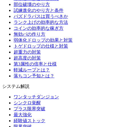
部位破壊のやり方
試練進化のやり方と条件
パズドラパスは買うべきか
ランク上げの効率的な方法
コインの効率的な稼ぎ方
無効パの作り方
弱体化ドロップの効果と対策
トゲドロップの仕様と対策
超重力の対策
超高度の対策
第3属性の倍率と仕様
軽減ループとは？
落ちコン予知とは？
システム解説
ワンタッチダンジョン
シンクロ覚醒
プラス限界突破
最大強化
経験値ストック
限界突破