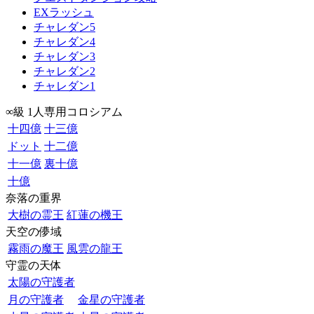
EXラッシュ
チャレダン5
チャレダン4
チャレダン3
チャレダン2
チャレダン1
∞級 1人専用コロシアム
十四億
十三億
ドット
十二億
十一億
裏十億
十億
奈落の重界
大樹の霊王
紅蓮の機王
天空の儚域
霧雨の魔王
風雲の龍王
守霊の天体
太陽の守護者
月の守護者
金星の守護者