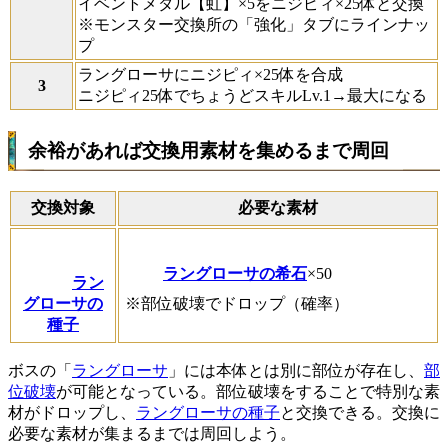
イベントメダル【虹】×5をニジピィ×25体と交換
※モンスター交換所の「強化」タブにラインナッ
プ
ラングローサにニジピィ×25体を合成
ニジピィ25体でちょうどスキルLv.1→最大になる
余裕があれば交換用素材を集めるまで周回
交換対象
必要な素材
ラングローサの希石
×50
ラン
グローサの
※部位破壊でドロップ（確率）
種子
ボスの「
ラングローサ
」には本体とは別に部位が存在し、
部
位破壊
が可能となっている。部位破壊をすることで特別な素
材がドロップし、
ラングローサの種子
と交換できる。交換に
必要な素材が集まるまでは周回しよう。