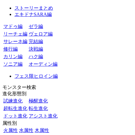
ストーリーまとめ
エキドナSARA編
マドゥ編
ゼラ編
リーチェ編
ヴェロア編
サレーネ編
完結編
修行編
決戦編
カリン編
ハク編
ソニア編
オーディン編
フェス限ヒロイン編
モンスター検索
進化形態別
試練進化
極醒進化
超転生進化
転生進化
ドット進化
アシスト進化
属性別
火属性
水属性
木属性