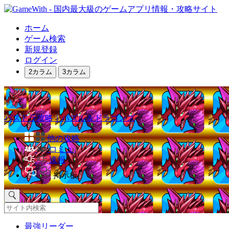
ホーム
ゲーム検索
新規登録
ログイン
2カラム
3カラム
パズドラ攻略｜パズル＆ドラゴンズ
他の攻略
コミュ
速報
掲示板
最強リーダー