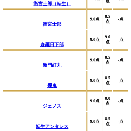
点
衛宮士郎（転生）
8.5
9.0
点
-
点
点
衛宮士郎
9.0
9.0
点
-
点
点
森羅日下部
8.5
9.0
点
-
点
点
新門紅丸
8.5
9.0
点
-
点
点
煙鬼
8.0
9.0
点
-
点
点
ジェノス
8.5
9.0
点
-
点
点
転生アンタレス