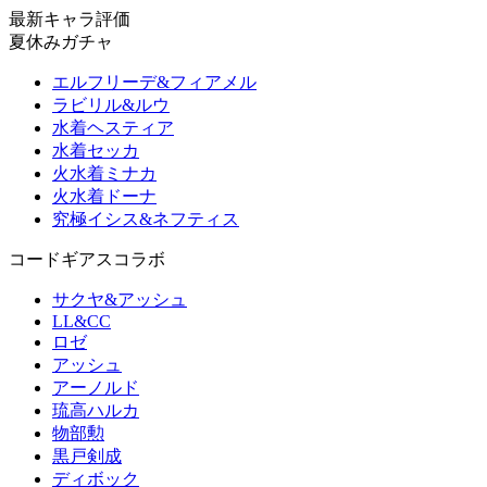
最新キャラ評価
夏休みガチャ
エルフリーデ&フィアメル
ラビリル&ルウ
水着ヘスティア
水着セッカ
火水着ミナカ
火水着ドーナ
究極イシス&ネフティス
コードギアスコラボ
サクヤ&アッシュ
LL&CC
ロゼ
アッシュ
アーノルド
琉高ハルカ
物部勲
黒戸剣成
ディボック