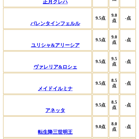
正月クレハ
9.0
9.5
点
-
点
点
バレンタインフェルル
9.0
9.5
点
-
点
点
ユリシャ&アリーシア
9.5
9.5
点
-
点
点
ヴァレリア&ロシェ
8.5
9.5
点
-
点
点
メイドイルミナ
8.5
9.5
点
-
点
点
アネッタ
8.0
9.0
点
-
点
点
転生降三世明王