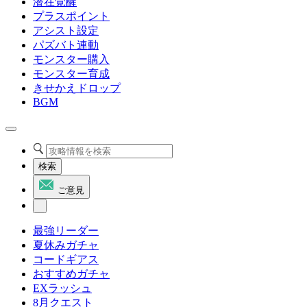
潜在覚醒
プラスポイント
アシスト設定
パズバト連動
モンスター購入
モンスター育成
きせかえドロップ
BGM
検索
ご意見
最強リーダー
夏休みガチャ
コードギアス
おすすめガチャ
EXラッシュ
8月クエスト