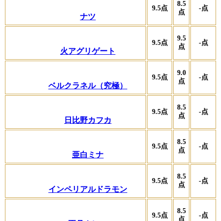
8.5
9.5
点
-
点
点
ナツ
9.5
9.5
点
-
点
点
火アグリゲート
9.0
9.5
点
-
点
点
ベルクラネル（究極）
8.5
9.5
点
-
点
点
日比野カフカ
8.5
9.5
点
-
点
点
亜白ミナ
8.5
9.5
点
-
点
点
インペリアルドラモン
8.5
9.5
点
-
点
点