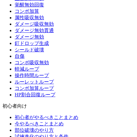
覚醒無効回復
コンボ加算
属性吸収無効
ダメージ吸収無効
ダメージ無効貫通
ダメージ無効
釘ドロップ生成
シールド破壊
自傷
コンボ吸収無効
軽減ループ
操作時間ループ
ルーレットループ
コンボ加算ループ
HP割合回復ループ
初心者向け
初心者がやるべきことまとめ
今やるべきことまとめ
部位破壊のやり方
試練進化のやり方と条件