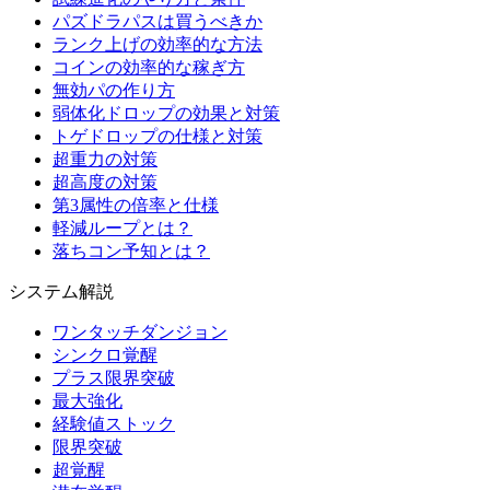
パズドラパスは買うべきか
ランク上げの効率的な方法
コインの効率的な稼ぎ方
無効パの作り方
弱体化ドロップの効果と対策
トゲドロップの仕様と対策
超重力の対策
超高度の対策
第3属性の倍率と仕様
軽減ループとは？
落ちコン予知とは？
システム解説
ワンタッチダンジョン
シンクロ覚醒
プラス限界突破
最大強化
経験値ストック
限界突破
超覚醒