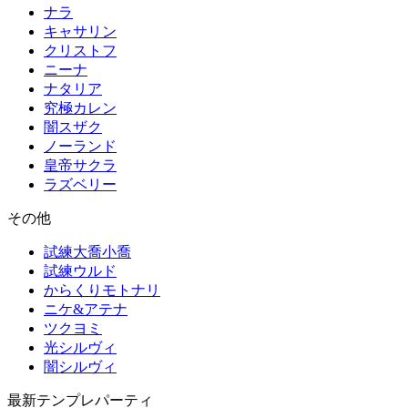
ナラ
キャサリン
クリストフ
ニーナ
ナタリア
究極カレン
闇スザク
ノーランド
皇帝サクラ
ラズベリー
その他
試練大喬小喬
試練ウルド
からくりモトナリ
ニケ&アテナ
ツクヨミ
光シルヴィ
闇シルヴィ
最新テンプレパーティ