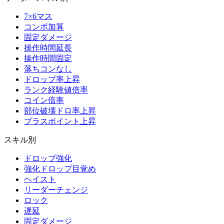
7×6マス
コンボ加算
固定ダメージ
操作時間延長
操作時間固定
落ちコンなし
ドロップ率上昇
ランク経験値倍率
コイン倍率
部位破壊ドロ率上昇
プラスポイント上昇
スキル別
ドロップ強化
強化ドロップ目覚め
ヘイスト
リーダーチェンジ
ロック
遅延
固定ダメージ