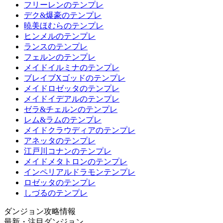
フリーレンのテンプレ
デク&爆豪のテンプレ
暁美ほむらのテンプレ
ヒンメルのテンプレ
ランスのテンプレ
フェルンのテンプレ
メイドイルミナのテンプレ
ブレイブXゴッドのテンプレ
メイドロゼッタのテンプレ
メイドイデアルのテンプレ
ゼラ&チェルンのテンプレ
レム&ラムのテンプレ
メイドクラウディアのテンプレ
アネッタのテンプレ
江戸川コナンのテンプレ
メイドメタトロンのテンプレ
インペリアルドラモンテンプレ
ロゼッタのテンプレ
しづるのテンプレ
ダンジョン攻略情報
最新・注目ダンジョン