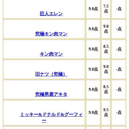
7.5
9.0
点
-
点
点
巨人エレン
9.0
9.0
点
-
点
点
究極キン肉マン
8.5
9.0
点
-
点
点
キン肉マン
9.0
9.0
点
-
点
点
旧ナツ（究極）
8.5
9.0
点
-
点
点
究極男鹿アキタ
9.5
9.0
点
-
点
ミッキー&ドナルド&グーフィ
点
ー