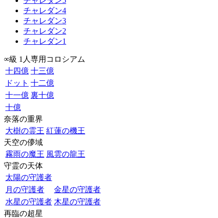
チャレダン5
チャレダン4
チャレダン3
チャレダン2
チャレダン1
∞級 1人専用コロシアム
十四億
十三億
ドット
十二億
十一億
裏十億
十億
奈落の重界
大樹の霊王
紅蓮の機王
天空の儚域
霧雨の魔王
風雲の龍王
守霊の天体
太陽の守護者
月の守護者
金星の守護者
水星の守護者
木星の守護者
再臨の超星