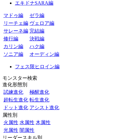
エキドナSARA編
マドゥ編
ゼラ編
リーチェ編
ヴェロア編
サレーネ編
完結編
修行編
決戦編
カリン編
ハク編
ソニア編
オーディン編
フェス限ヒロイン編
モンスター検索
進化形態別
試練進化
極醒進化
超転生進化
転生進化
ドット進化
アシスト進化
属性別
火属性
水属性
木属性
光属性
闇属性
リーダースキル別