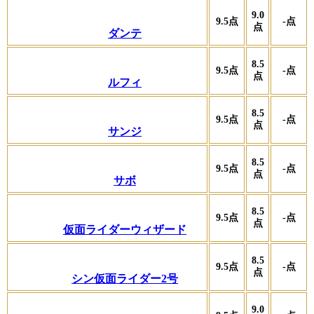
9.0
9.5
点
-
点
点
ダンテ
8.5
9.5
点
-
点
点
ルフィ
8.5
9.5
点
-
点
点
サンジ
8.5
9.5
点
-
点
点
サボ
8.5
9.5
点
-
点
点
仮面ライダーウィザード
8.5
9.5
点
-
点
点
シン仮面ライダー2号
9.0