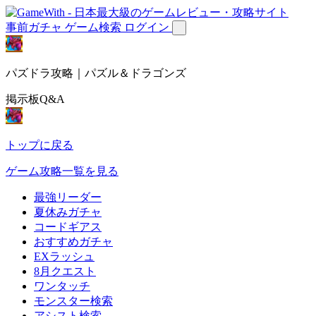
事前ガチャ
ゲーム検索
ログイン
パズドラ攻略｜パズル＆ドラゴンズ
掲示板Q&A
トップに戻る
ゲーム攻略一覧を見る
最強リーダー
夏休みガチャ
コードギアス
おすすめガチャ
EXラッシュ
8月クエスト
ワンタッチ
モンスター検索
アシスト検索