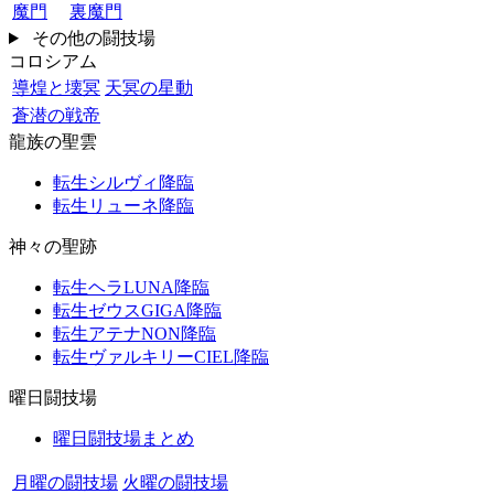
魔門
裏魔門
その他の闘技場
コロシアム
導煌と壊冥
天冥の星動
蒼潜の戦帝
龍族の聖雲
転生シルヴィ降臨
転生リューネ降臨
神々の聖跡
転生ヘラLUNA降臨
転生ゼウスGIGA降臨
転生アテナNON降臨
転生ヴァルキリーCIEL降臨
曜日闘技場
曜日闘技場まとめ
月曜の闘技場
火曜の闘技場