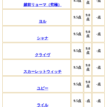
9.5
点
-
点
点
越前リョーマ（究極）
9.0
9.5
点
-
点
点
ヨル
9.0
9.5
点
-
点
点
シャナ
9.0
9.5
点
-
点
点
クライヴ
9.0
9.5
点
-
点
点
スカーレットウィッチ
9.0
9.5
点
-
点
点
ユピー
9.5
点
-
点
-
点
ライル