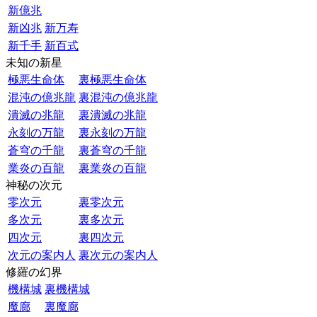
新億兆
新凶兆
新万寿
新千手
新百式
未知の新星
極悪生命体
裏極悪生命体
混沌の億兆龍
裏混沌の億兆龍
潰滅の兆龍
裏潰滅の兆龍
永刻の万龍
裏永刻の万龍
蒼穹の千龍
裏蒼穹の千龍
業炎の百龍
裏業炎の百龍
神秘の次元
零次元
裏零次元
多次元
裏多次元
四次元
裏四次元
次元の案内人
裏次元の案内人
修羅の幻界
機構城
裏機構城
魔廊
裏魔廊