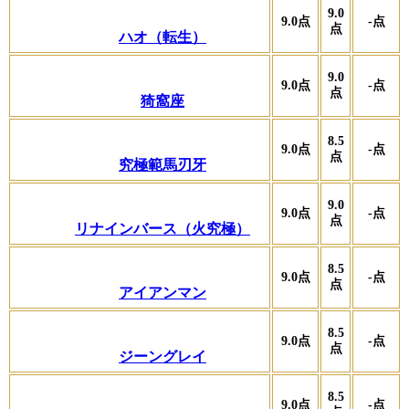
9.0
9.0
点
-
点
点
ハオ（転生）
9.0
9.0
点
-
点
点
猗窩座
8.5
9.0
点
-
点
点
究極範馬刃牙
9.0
9.0
点
-
点
点
リナインバース（火究極）
8.5
9.0
点
-
点
点
アイアンマン
8.5
9.0
点
-
点
点
ジーングレイ
8.5
9.0
点
-
点