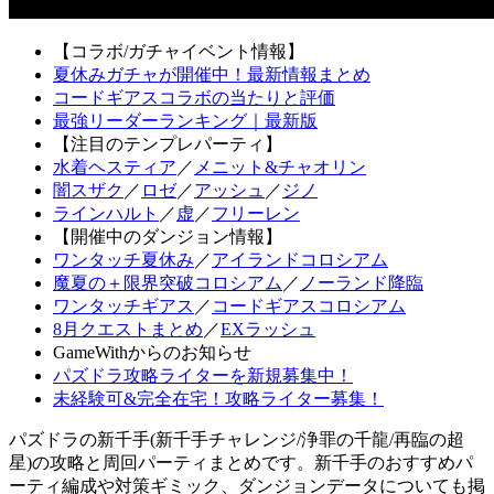
【コラボ/ガチャイベント情報】
夏休みガチャが開催中！最新情報まとめ
コードギアスコラボの当たりと評価
最強リーダーランキング｜最新版
【注目のテンプレパーティ】
水着ヘスティア
／
メニット&チャオリン
闇スザク
／
ロゼ
／
アッシュ
／
ジノ
ラインハルト
／
虚
／
フリーレン
【開催中のダンジョン情報】
ワンタッチ夏休み
／
アイランドコロシアム
魔夏の＋限界突破コロシアム
／
ノーランド降臨
ワンタッチギアス
／
コードギアスコロシアム
8月クエストまとめ
／
EXラッシュ
GameWithからのお知らせ
パズドラ攻略ライターを新規募集中！
未経験可&完全在宅！攻略ライター募集！
パズドラの新千手(新千手チャレンジ/浄罪の千龍/再臨の超
星)の攻略と周回パーティまとめです。新千手のおすすめパ
ーティ編成や対策ギミック、ダンジョンデータについても掲