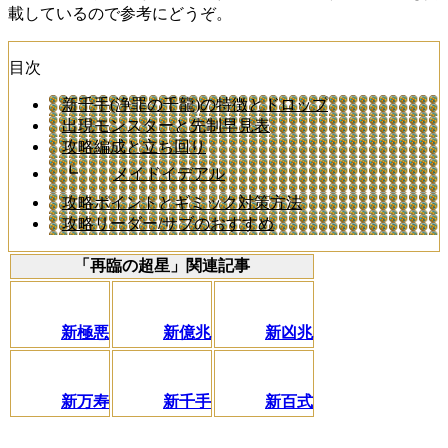
載しているので参考にどうぞ。
目次
新千手(浄罪の千龍)の特徴とドロップ
出現モンスターと先制早見表
攻略編成と立ち回り
┗
メイドイデアル
攻略ポイントとギミック対策方法
攻略リーダー/サブのおすすめ
「再臨の超星」関連記事
新極悪
新億兆
新凶兆
新万寿
新千手
新百式