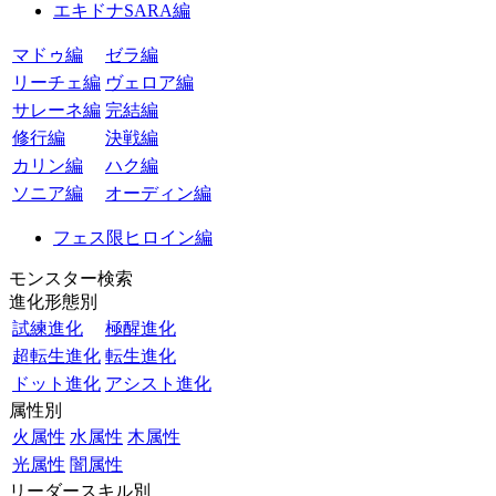
エキドナSARA編
マドゥ編
ゼラ編
リーチェ編
ヴェロア編
サレーネ編
完結編
修行編
決戦編
カリン編
ハク編
ソニア編
オーディン編
フェス限ヒロイン編
モンスター検索
進化形態別
試練進化
極醒進化
超転生進化
転生進化
ドット進化
アシスト進化
属性別
火属性
水属性
木属性
光属性
闇属性
リーダースキル別