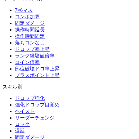
7×6マス
コンボ加算
固定ダメージ
操作時間延長
操作時間固定
落ちコンなし
ドロップ率上昇
ランク経験値倍率
コイン倍率
部位破壊ドロ率上昇
プラスポイント上昇
スキル別
ドロップ強化
強化ドロップ目覚め
ヘイスト
リーダーチェンジ
ロック
遅延
固定ダメージ