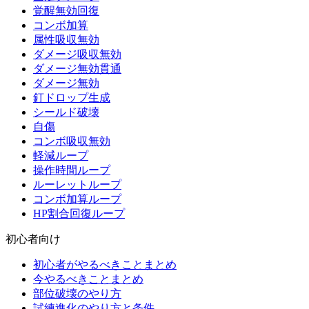
覚醒無効回復
コンボ加算
属性吸収無効
ダメージ吸収無効
ダメージ無効貫通
ダメージ無効
釘ドロップ生成
シールド破壊
自傷
コンボ吸収無効
軽減ループ
操作時間ループ
ルーレットループ
コンボ加算ループ
HP割合回復ループ
初心者向け
初心者がやるべきことまとめ
今やるべきことまとめ
部位破壊のやり方
試練進化のやり方と条件