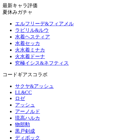
最新キャラ評価
夏休みガチャ
エルフリーデ&フィアメル
ラビリル&ルウ
水着ヘスティア
水着セッカ
火水着ミナカ
火水着ドーナ
究極イシス&ネフティス
コードギアスコラボ
サクヤ&アッシュ
LL&CC
ロゼ
アッシュ
アーノルド
琉高ハルカ
物部勲
黒戸剣成
ディボック