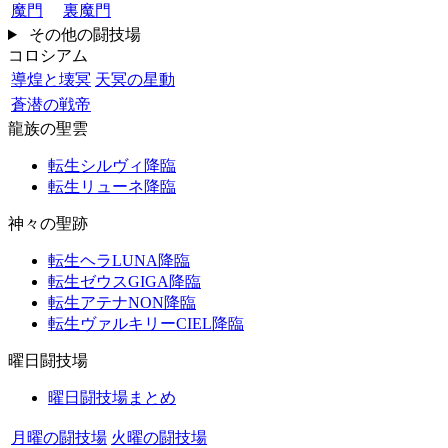
魔門
裏魔門
その他の闘技場
コロシアム
導煌と壊冥
天冥の星動
蒼潜の戦帝
龍族の聖雲
転生シルヴィ降臨
転生リューネ降臨
神々の聖跡
転生ヘラLUNA降臨
転生ゼウスGIGA降臨
転生アテナNON降臨
転生ヴァルキリーCIEL降臨
曜日闘技場
曜日闘技場まとめ
月曜の闘技場
火曜の闘技場