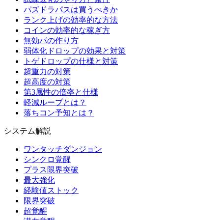
パズドラパスは買うべきか
ランク上げの効率的な方法
コインの効率的な稼ぎ方
無効パの作り方
弱体化ドロップの効果と対策
トゲドロップの仕様と対策
超重力の対策
超高度の対策
第3属性の倍率と仕様
軽減ループとは？
落ちコン予知とは？
システム解説
ワンタッチダンジョン
シンクロ覚醒
プラス限界突破
最大強化
経験値ストック
限界突破
超覚醒