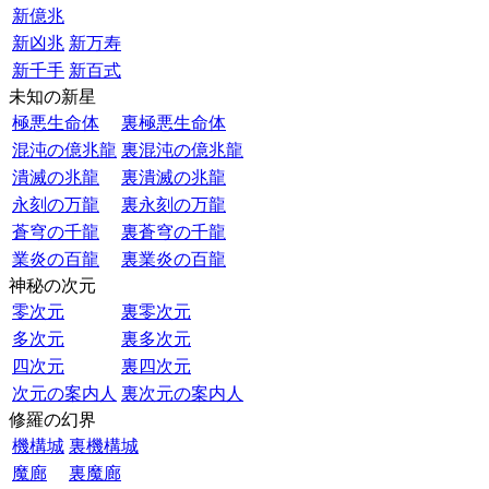
新億兆
新凶兆
新万寿
新千手
新百式
未知の新星
極悪生命体
裏極悪生命体
混沌の億兆龍
裏混沌の億兆龍
潰滅の兆龍
裏潰滅の兆龍
永刻の万龍
裏永刻の万龍
蒼穹の千龍
裏蒼穹の千龍
業炎の百龍
裏業炎の百龍
神秘の次元
零次元
裏零次元
多次元
裏多次元
四次元
裏四次元
次元の案内人
裏次元の案内人
修羅の幻界
機構城
裏機構城
魔廊
裏魔廊