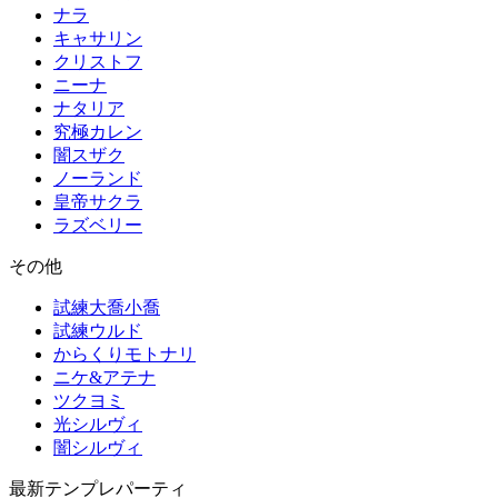
ナラ
キャサリン
クリストフ
ニーナ
ナタリア
究極カレン
闇スザク
ノーランド
皇帝サクラ
ラズベリー
その他
試練大喬小喬
試練ウルド
からくりモトナリ
ニケ&アテナ
ツクヨミ
光シルヴィ
闇シルヴィ
最新テンプレパーティ