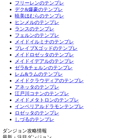
フリーレンのテンプレ
デク&爆豪のテンプレ
暁美ほむらのテンプレ
ヒンメルのテンプレ
ランスのテンプレ
フェルンのテンプレ
メイドイルミナのテンプレ
ブレイブXゴッドのテンプレ
メイドロゼッタのテンプレ
メイドイデアルのテンプレ
ゼラ&チェルンのテンプレ
レム&ラムのテンプレ
メイドクラウディアのテンプレ
アネッタのテンプレ
江戸川コナンのテンプレ
メイドメタトロンのテンプレ
インペリアルドラモンテンプレ
ロゼッタのテンプレ
しづるのテンプレ
ダンジョン攻略情報
最新・注目ダンジョン