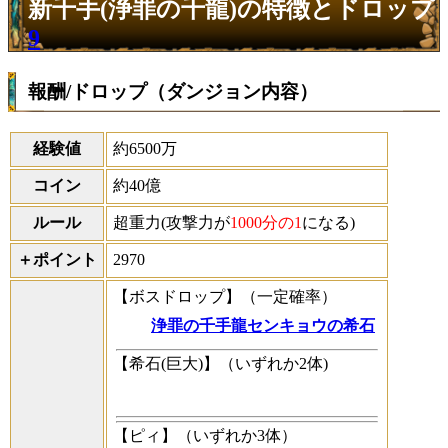
新千手(浄罪の千龍)の特徴とドロップ
9
報酬/ドロップ（ダンジョン内容）
経験値
約6500万
コイン
約40億
ルール
超重力(攻撃力が
1000分の1
になる)
＋ポイント
2970
【ボスドロップ】（一定確率）
浄罪の千手龍センキョウの希石
【希石(巨大)】（いずれか2体)
【ピィ】（いずれか3体）