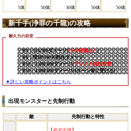
5体
50体
30体
50体
50体
新千手(浄罪の千龍)の攻略
耐久力の目安
B3：154,500ダメージ(
LSの軽減なし
)
B6：現HP500％割合ダメージ
B10：3,400,000ダメージ(
アシスト無効状態
)
B10：4,080,000ダメージ(4ターン毎に受ける)
▼詳しい攻略ポイントはこちら
出現モンスターと先制行動
敵
先制行動と特性
【必ず出現】