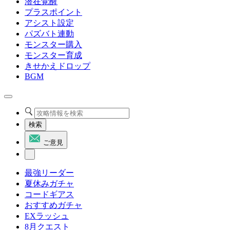
潜在覚醒
プラスポイント
アシスト設定
パズバト連動
モンスター購入
モンスター育成
きせかえドロップ
BGM
検索
ご意見
最強リーダー
夏休みガチャ
コードギアス
おすすめガチャ
EXラッシュ
8月クエスト