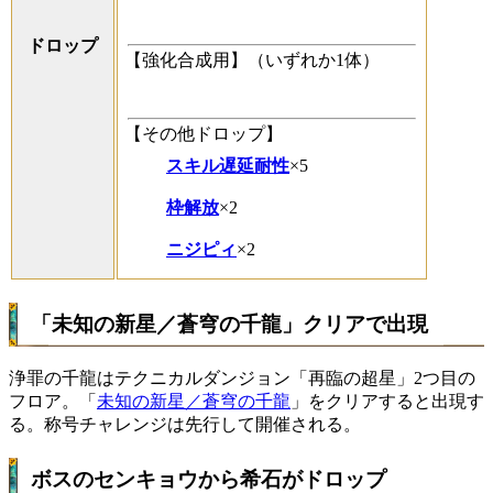
ドロップ
【強化合成用】（いずれか1体）
【その他ドロップ】
スキル遅延耐性
×5
枠解放
×2
ニジピィ
×2
「未知の新星／蒼穹の千龍」クリアで出現
浄罪の千龍はテクニカルダンジョン「再臨の超星」2つ目の
フロア。「
未知の新星／蒼穹の千龍
」をクリアすると出現す
る。称号チャレンジは先行して開催される。
ボスのセンキョウから希石がドロップ