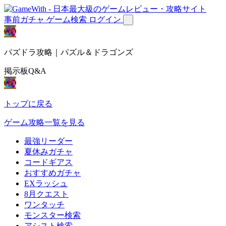
事前ガチャ
ゲーム検索
ログイン
パズドラ攻略｜パズル＆ドラゴンズ
掲示板Q&A
トップに戻る
ゲーム攻略一覧を見る
最強リーダー
夏休みガチャ
コードギアス
おすすめガチャ
EXラッシュ
8月クエスト
ワンタッチ
モンスター検索
アシスト検索