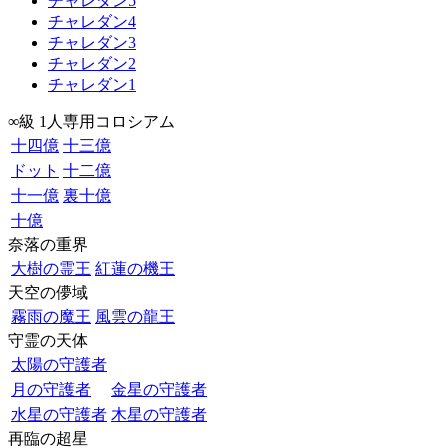
チャレダン5
チャレダン4
チャレダン3
チャレダン2
チャレダン1
∞級 1人専用コロシアム
十四億
十三億
ドット
十二億
十一億
裏十億
十億
奈落の重界
大樹の霊王
紅蓮の機王
天空の儚域
霧雨の魔王
風雲の龍王
守霊の天体
太陽の守護者
月の守護者
金星の守護者
水星の守護者
木星の守護者
再臨の超星