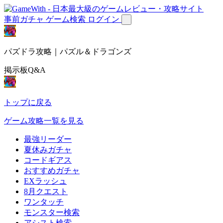
事前ガチャ
ゲーム検索
ログイン
パズドラ攻略｜パズル＆ドラゴンズ
掲示板Q&A
トップに戻る
ゲーム攻略一覧を見る
最強リーダー
夏休みガチャ
コードギアス
おすすめガチャ
EXラッシュ
8月クエスト
ワンタッチ
モンスター検索
アシスト検索