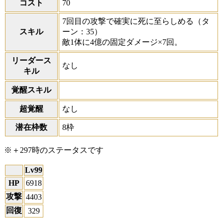
コスト
70
7回目の攻撃で確実に死に至らしめる
（タ
スキル
ーン：35）
敵1体に4億の固定ダメージ×7回。
リーダース
なし
キル
覚醒スキル
超覚醒
なし
潜在枠数
8枠
※＋297時のステータスです
Lv99
HP
6918
攻撃
4403
回復
329