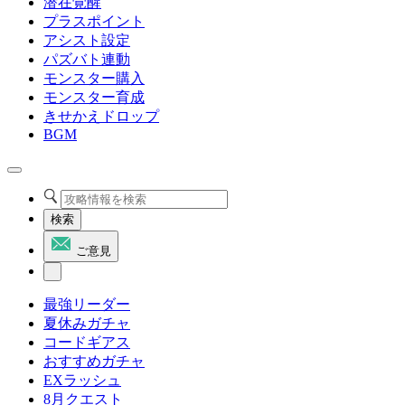
潜在覚醒
プラスポイント
アシスト設定
パズバト連動
モンスター購入
モンスター育成
きせかえドロップ
BGM
検索
ご意見
最強リーダー
夏休みガチャ
コードギアス
おすすめガチャ
EXラッシュ
8月クエスト