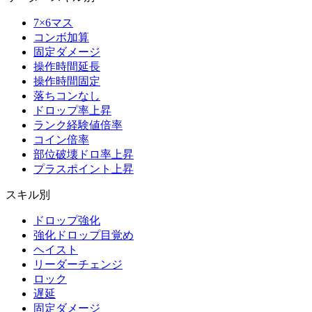
7×6マス
コンボ加算
固定ダメージ
操作時間延長
操作時間固定
落ちコンなし
ドロップ率上昇
ランク経験値倍率
コイン倍率
部位破壊ドロ率上昇
プラスポイント上昇
スキル別
ドロップ強化
強化ドロップ目覚め
ヘイスト
リーダーチェンジ
ロック
遅延
固定ダメージ