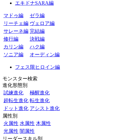
エキドナSARA編
マドゥ編
ゼラ編
リーチェ編
ヴェロア編
サレーネ編
完結編
修行編
決戦編
カリン編
ハク編
ソニア編
オーディン編
フェス限ヒロイン編
モンスター検索
進化形態別
試練進化
極醒進化
超転生進化
転生進化
ドット進化
アシスト進化
属性別
火属性
水属性
木属性
光属性
闇属性
リーダースキル別