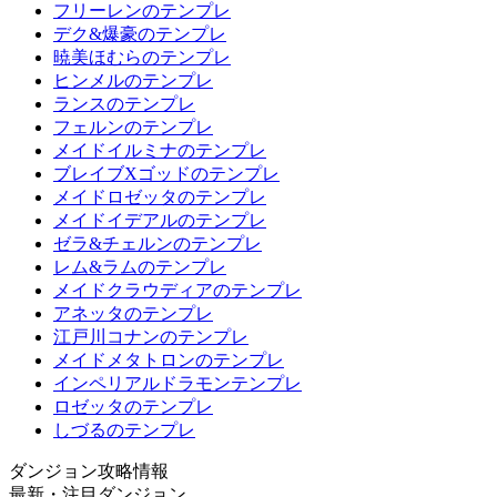
フリーレンのテンプレ
デク&爆豪のテンプレ
暁美ほむらのテンプレ
ヒンメルのテンプレ
ランスのテンプレ
フェルンのテンプレ
メイドイルミナのテンプレ
ブレイブXゴッドのテンプレ
メイドロゼッタのテンプレ
メイドイデアルのテンプレ
ゼラ&チェルンのテンプレ
レム&ラムのテンプレ
メイドクラウディアのテンプレ
アネッタのテンプレ
江戸川コナンのテンプレ
メイドメタトロンのテンプレ
インペリアルドラモンテンプレ
ロゼッタのテンプレ
しづるのテンプレ
ダンジョン攻略情報
最新・注目ダンジョン