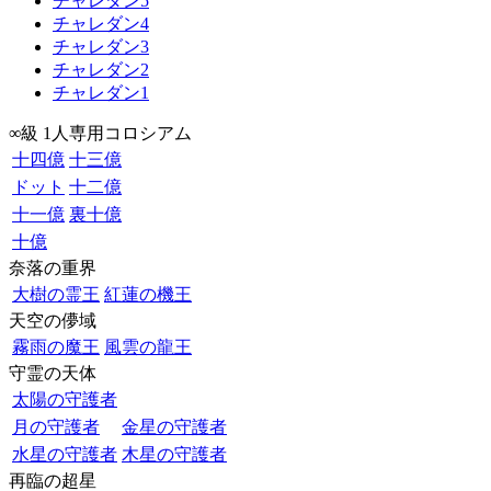
チャレダン5
チャレダン4
チャレダン3
チャレダン2
チャレダン1
∞級 1人専用コロシアム
十四億
十三億
ドット
十二億
十一億
裏十億
十億
奈落の重界
大樹の霊王
紅蓮の機王
天空の儚域
霧雨の魔王
風雲の龍王
守霊の天体
太陽の守護者
月の守護者
金星の守護者
水星の守護者
木星の守護者
再臨の超星