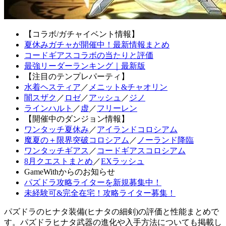
【コラボ/ガチャイベント情報】
夏休みガチャが開催中！最新情報まとめ
コードギアスコラボの当たりと評価
最強リーダーランキング｜最新版
【注目のテンプレパーティ】
水着ヘスティア
／
メニット&チャオリン
闇スザク
／
ロゼ
／
アッシュ
／
ジノ
ラインハルト
／
虚
／
フリーレン
【開催中のダンジョン情報】
ワンタッチ夏休み
／
アイランドコロシアム
魔夏の＋限界突破コロシアム
／
ノーランド降臨
ワンタッチギアス
／
コードギアスコロシアム
8月クエストまとめ
／
EXラッシュ
GameWithからのお知らせ
パズドラ攻略ライターを新規募集中！
未経験可&完全在宅！攻略ライター募集！
パズドラのヒナタ装備(ヒナタの細剣)の評価と性能まとめで
す。パズドラヒナタ武器の進化や入手方法についても掲載し