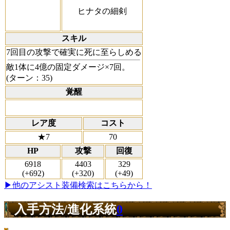
ヒナタの細剣
スキル
7回目の攻撃で確実に死に至らしめる
敵1体に4億の固定ダメージ×7回。
(ターン：35)
覚醒
レア度
コスト
★7
70
HP
攻撃
回復
6918
4403
329
(+692)
(+320)
(+49)
▶他のアシスト装備検索はこちらから！
入手方法/進化系統
0