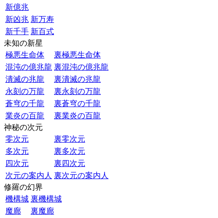
新億兆
新凶兆
新万寿
新千手
新百式
未知の新星
極悪生命体
裏極悪生命体
混沌の億兆龍
裏混沌の億兆龍
潰滅の兆龍
裏潰滅の兆龍
永刻の万龍
裏永刻の万龍
蒼穹の千龍
裏蒼穹の千龍
業炎の百龍
裏業炎の百龍
神秘の次元
零次元
裏零次元
多次元
裏多次元
四次元
裏四次元
次元の案内人
裏次元の案内人
修羅の幻界
機構城
裏機構城
魔廊
裏魔廊