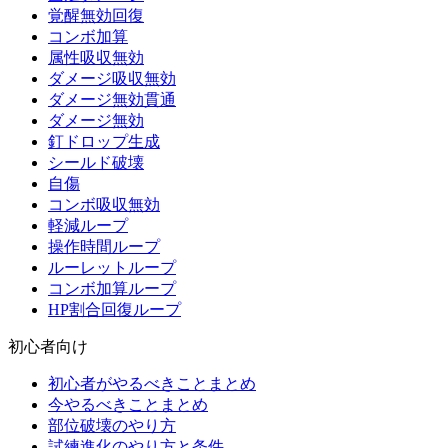
覚醒無効回復
コンボ加算
属性吸収無効
ダメージ吸収無効
ダメージ無効貫通
ダメージ無効
釘ドロップ生成
シールド破壊
自傷
コンボ吸収無効
軽減ループ
操作時間ループ
ルーレットループ
コンボ加算ループ
HP割合回復ループ
初心者向け
初心者がやるべきことまとめ
今やるべきことまとめ
部位破壊のやり方
試練進化のやり方と条件