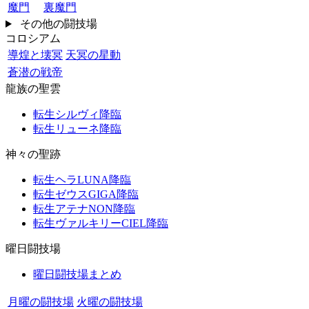
魔門
裏魔門
その他の闘技場
コロシアム
導煌と壊冥
天冥の星動
蒼潜の戦帝
龍族の聖雲
転生シルヴィ降臨
転生リューネ降臨
神々の聖跡
転生ヘラLUNA降臨
転生ゼウスGIGA降臨
転生アテナNON降臨
転生ヴァルキリーCIEL降臨
曜日闘技場
曜日闘技場まとめ
月曜の闘技場
火曜の闘技場