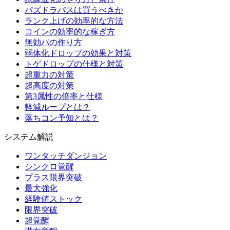
パズドラパスは買うべきか
ランク上げの効率的な方法
コインの効率的な稼ぎ方
無効パの作り方
弱体化ドロップの効果と対策
トゲドロップの仕様と対策
超重力の対策
超高度の対策
第3属性の倍率と仕様
軽減ループとは？
落ちコン予知とは？
システム解説
ワンタッチダンジョン
シンクロ覚醒
プラス限界突破
最大強化
経験値ストック
限界突破
超覚醒