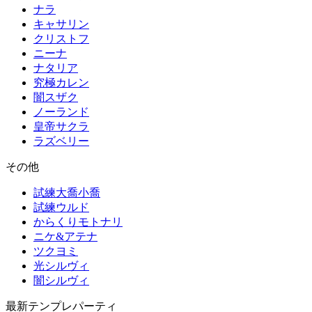
ナラ
キャサリン
クリストフ
ニーナ
ナタリア
究極カレン
闇スザク
ノーランド
皇帝サクラ
ラズベリー
その他
試練大喬小喬
試練ウルド
からくりモトナリ
ニケ&アテナ
ツクヨミ
光シルヴィ
闇シルヴィ
最新テンプレパーティ