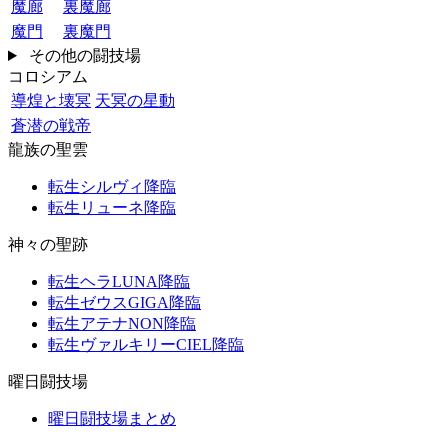
魔廊
裏魔廊
魔門
裏魔門
その他の闘技場
コロシアム
導煌と壊冥
天冥の星動
蒼潜の戦帝
龍族の聖雲
転生シルヴィ降臨
転生リューネ降臨
神々の聖跡
転生ヘラLUNA降臨
転生ゼウスGIGA降臨
転生アテナNON降臨
転生ヴァルキリーCIEL降臨
曜日闘技場
曜日闘技場まとめ