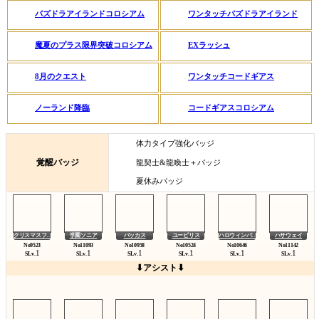
パズドラアイランドコロシアム
ワンタッチパズドラアイランド
魔夏のプラス限界突破コロシアム
EXラッシュ
8月のクエスト
ワンタッチコードギアス
ノーランド降臨
コードギアスコロシアム
体力タイプ強化バッジ
覚醒バッジ
龍契士&龍喚士＋バッジ
夏休みバッジ
クリスマスフ…
学園ソニア
バッカス
ユーピリス
ハロウィンパ…
ハサウェイ
1
1
1
1
1
1
SLv.
SLv.
SLv.
SLv.
SLv.
SLv.
⬇アシスト⬇