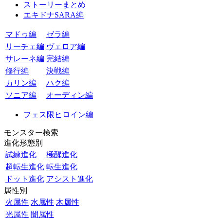
ストーリーまとめ
エキドナSARA編
マドゥ編
ゼラ編
リーチェ編
ヴェロア編
サレーネ編
完結編
修行編
決戦編
カリン編
ハク編
ソニア編
オーディン編
フェス限ヒロイン編
モンスター検索
進化形態別
試練進化
極醒進化
超転生進化
転生進化
ドット進化
アシスト進化
属性別
火属性
水属性
木属性
光属性
闇属性