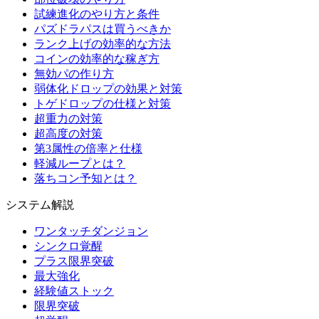
試練進化のやり方と条件
パズドラパスは買うべきか
ランク上げの効率的な方法
コインの効率的な稼ぎ方
無効パの作り方
弱体化ドロップの効果と対策
トゲドロップの仕様と対策
超重力の対策
超高度の対策
第3属性の倍率と仕様
軽減ループとは？
落ちコン予知とは？
システム解説
ワンタッチダンジョン
シンクロ覚醒
プラス限界突破
最大強化
経験値ストック
限界突破