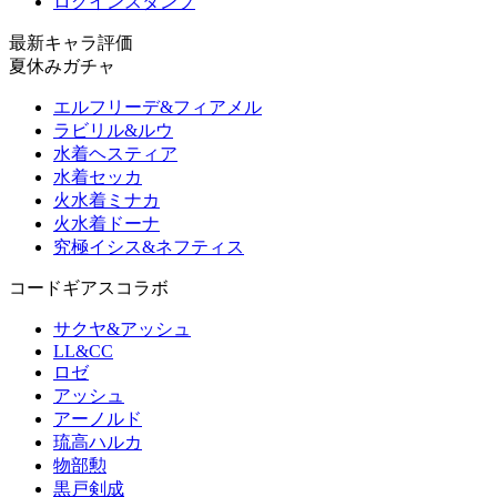
ログインスタンプ
最新キャラ評価
夏休みガチャ
エルフリーデ&フィアメル
ラビリル&ルウ
水着ヘスティア
水着セッカ
火水着ミナカ
火水着ドーナ
究極イシス&ネフティス
コードギアスコラボ
サクヤ&アッシュ
LL&CC
ロゼ
アッシュ
アーノルド
琉高ハルカ
物部勲
黒戸剣成