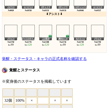
メビウス
ユーピリス
ガチャドラ
ガチャドラ
ハロウィンパ…
ユーピリス
⬇アシスト⬇
グラビス
チャコル&マ…
二口堅治
夏休みミル
火クロトビ
グラビス
99
120
120
99
120
99
Lv.
Lv.
Lv.
Lv.
Lv.
Lv.
覚醒・ステータス・キャラの正式名称を確認する
覚醒とステータス
※変身後のステータスを掲載しています
32個
100%
×
×
×