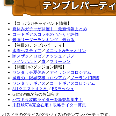
【コラボ/ガチャイベント情報】
夏休みガチャが開催中！最新情報まとめ
コードギアスコラボの当たりと評価
最強リーダーランキング｜最新版
【注目のテンプレパーティ】
水着ヘスティア
／
メニット&チャオリン
闇スザク
／
ロゼ
／
アッシュ
／
ジノ
ラインハルト
／
虚
／
フリーレン
【開催中のダンジョン情報】
ワンタッチ夏休み
／
アイランドコロシアム
魔夏の＋限界突破コロシアム
／
ノーランド降臨
ワンタッチギアス
／
コードギアスコロシアム
8月クエストまとめ
／
EXラッシュ
GameWithからのお知らせ
パズドラ攻略ライターを新規募集中！
未経験可&完全在宅！攻略ライター募集！
パズドラのグラビス(グラヴィス)のテンプレパーティです。