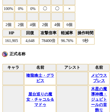
100%
0%
0%
◯
◯
×
2個
2個
4個
2個
4個
6個
HP
回復
攻撃倍率
軽減率
操作時間
161,905
4,648
78400倍
96.76%
9秒
正式名称
キャラ
名前
アシスト
名前
喰龍喚士・グラ
メビウス
ビス
ブレス
木星の魔
屋台巡りの魔
導神機・
女・チャコル＆
ジュピト
マドゥ
ールの首
飾り