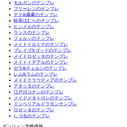
モルガンのテンプレ
フリーレンのテンプレ
デク&爆豪のテンプレ
暁美ほむらのテンプレ
ヒンメルのテンプレ
ランスのテンプレ
フェルンのテンプレ
メイドイルミナのテンプレ
ブレイブXゴッドのテンプレ
メイドロゼッタのテンプレ
メイドイデアルのテンプレ
ゼラ&チェルンのテンプレ
レム&ラムのテンプレ
メイドクラウディアのテンプレ
アネッタのテンプレ
江戸川コナンのテンプレ
メイドメタトロンのテンプレ
インペリアルドラモンテンプレ
ロゼッタのテンプレ
しづるのテンプレ
ダンジョン攻略情報