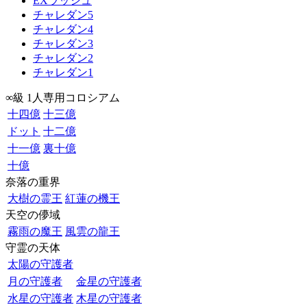
EXラッシュ
チャレダン5
チャレダン4
チャレダン3
チャレダン2
チャレダン1
∞級 1人専用コロシアム
十四億
十三億
ドット
十二億
十一億
裏十億
十億
奈落の重界
大樹の霊王
紅蓮の機王
天空の儚域
霧雨の魔王
風雲の龍王
守霊の天体
太陽の守護者
月の守護者
金星の守護者
水星の守護者
木星の守護者