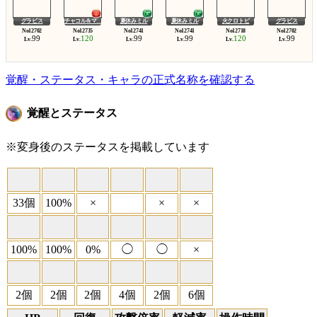
グラビス
チャコル&マ…
夏休みミル
夏休みミル
火クロトビ
グラビス
99
120
99
99
120
99
Lv.
Lv.
Lv.
Lv.
Lv.
Lv.
覚醒・ステータス・キャラの正式名称を確認する
覚醒とステータス
※変身後のステータスを掲載しています
33個
100%
×
×
×
100%
100%
0%
◯
◯
×
2個
2個
2個
4個
2個
6個