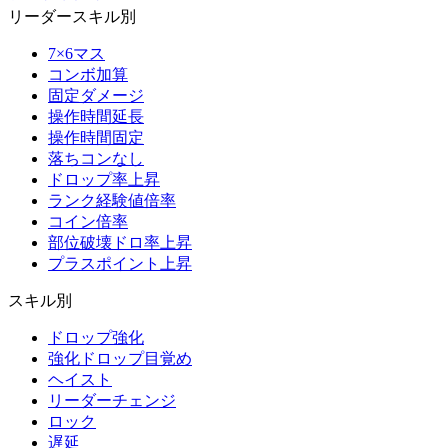
リーダースキル別
7×6マス
コンボ加算
固定ダメージ
操作時間延長
操作時間固定
落ちコンなし
ドロップ率上昇
ランク経験値倍率
コイン倍率
部位破壊ドロ率上昇
プラスポイント上昇
スキル別
ドロップ強化
強化ドロップ目覚め
ヘイスト
リーダーチェンジ
ロック
遅延