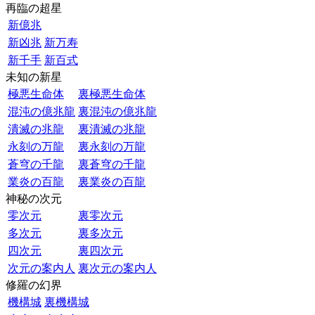
再臨の超星
新億兆
新凶兆
新万寿
新千手
新百式
未知の新星
極悪生命体
裏極悪生命体
混沌の億兆龍
裏混沌の億兆龍
潰滅の兆龍
裏潰滅の兆龍
永刻の万龍
裏永刻の万龍
蒼穹の千龍
裏蒼穹の千龍
業炎の百龍
裏業炎の百龍
神秘の次元
零次元
裏零次元
多次元
裏多次元
四次元
裏四次元
次元の案内人
裏次元の案内人
修羅の幻界
機構城
裏機構城