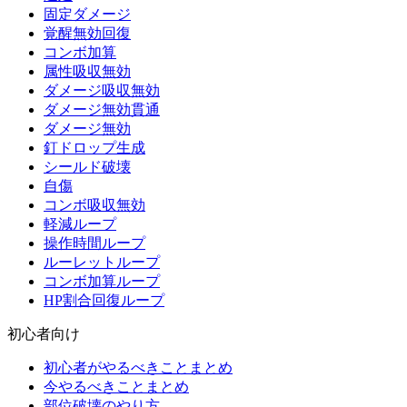
固定ダメージ
覚醒無効回復
コンボ加算
属性吸収無効
ダメージ吸収無効
ダメージ無効貫通
ダメージ無効
釘ドロップ生成
シールド破壊
自傷
コンボ吸収無効
軽減ループ
操作時間ループ
ルーレットループ
コンボ加算ループ
HP割合回復ループ
初心者向け
初心者がやるべきことまとめ
今やるべきことまとめ
部位破壊のやり方