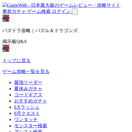
事前ガチャ
ゲーム検索
ログイン
パズドラ攻略｜パズル＆ドラゴンズ
掲示板Q&A
トップに戻る
ゲーム攻略一覧を見る
最強リーダー
夏休みガチャ
コードギアス
おすすめガチャ
EXラッシュ
8月クエスト
ワンタッチ
モンスター検索
アシスト検索