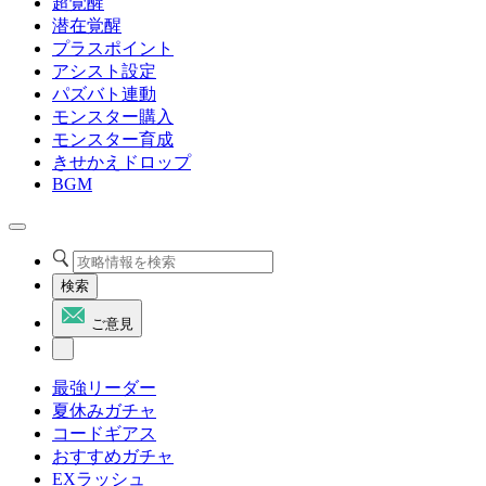
超覚醒
潜在覚醒
プラスポイント
アシスト設定
パズバト連動
モンスター購入
モンスター育成
きせかえドロップ
BGM
検索
ご意見
最強リーダー
夏休みガチャ
コードギアス
おすすめガチャ
EXラッシュ