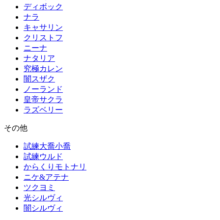
ディボック
ナラ
キャサリン
クリストフ
ニーナ
ナタリア
究極カレン
闇スザク
ノーランド
皇帝サクラ
ラズベリー
その他
試練大喬小喬
試練ウルド
からくりモトナリ
ニケ&アテナ
ツクヨミ
光シルヴィ
闇シルヴィ