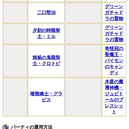
グリーン
二口堅治
ガチャド
ラの置物
グリーン
夕刻の時龍契
ガチャド
士・ミル
ラの置物
奇怪冠の
聖魔王・
烙焔の鬼龍契
パイモン
士・クロトビ
のキャン
ディ
木星の魔
導神機・
喰龍喚士・グラ
ジュピト
ビス
ールのブ
レスレッ
ト
パーティの運用方法