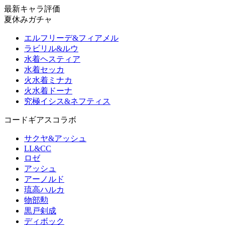
最新キャラ評価
夏休みガチャ
エルフリーデ&フィアメル
ラビリル&ルウ
水着ヘスティア
水着セッカ
火水着ミナカ
火水着ドーナ
究極イシス&ネフティス
コードギアスコラボ
サクヤ&アッシュ
LL&CC
ロゼ
アッシュ
アーノルド
琉高ハルカ
物部勲
黒戸剣成
ディボック