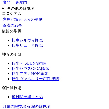
魔門
裏魔門
その他の闘技場
コロシアム
導煌と壊冥
天冥の星動
蒼潜の戦帝
龍族の聖雲
転生シルヴィ降臨
転生リューネ降臨
神々の聖跡
転生ヘラLUNA降臨
転生ゼウスGIGA降臨
転生アテナNON降臨
転生ヴァルキリーCIEL降臨
曜日闘技場
曜日闘技場まとめ
月曜の闘技場
火曜の闘技場