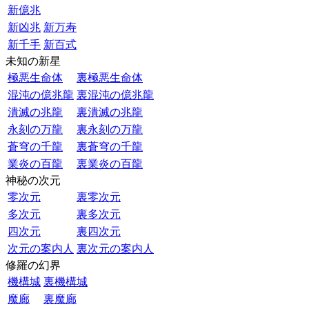
新億兆
新凶兆
新万寿
新千手
新百式
未知の新星
極悪生命体
裏極悪生命体
混沌の億兆龍
裏混沌の億兆龍
潰滅の兆龍
裏潰滅の兆龍
永刻の万龍
裏永刻の万龍
蒼穹の千龍
裏蒼穹の千龍
業炎の百龍
裏業炎の百龍
神秘の次元
零次元
裏零次元
多次元
裏多次元
四次元
裏四次元
次元の案内人
裏次元の案内人
修羅の幻界
機構城
裏機構城
魔廊
裏魔廊