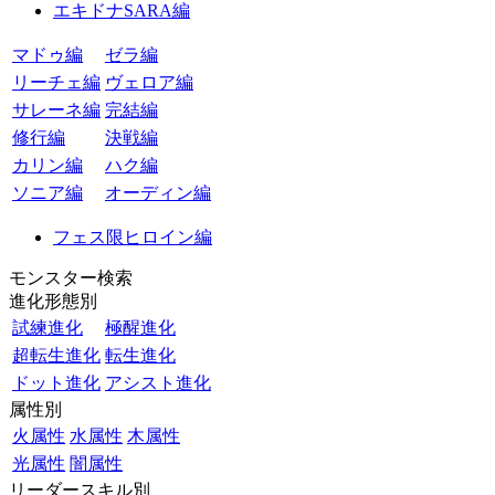
エキドナSARA編
マドゥ編
ゼラ編
リーチェ編
ヴェロア編
サレーネ編
完結編
修行編
決戦編
カリン編
ハク編
ソニア編
オーディン編
フェス限ヒロイン編
モンスター検索
進化形態別
試練進化
極醒進化
超転生進化
転生進化
ドット進化
アシスト進化
属性別
火属性
水属性
木属性
光属性
闇属性
リーダースキル別