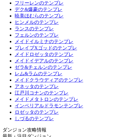
フリーレンのテンプレ
デク&爆豪のテンプレ
暁美ほむらのテンプレ
ヒンメルのテンプレ
ランスのテンプレ
フェルンのテンプレ
メイドイルミナのテンプレ
ブレイブXゴッドのテンプレ
メイドロゼッタのテンプレ
メイドイデアルのテンプレ
ゼラ&チェルンのテンプレ
レム&ラムのテンプレ
メイドクラウディアのテンプレ
アネッタのテンプレ
江戸川コナンのテンプレ
メイドメタトロンのテンプレ
インペリアルドラモンテンプレ
ロゼッタのテンプレ
しづるのテンプレ
ダンジョン攻略情報
最新・注目ダンジョン