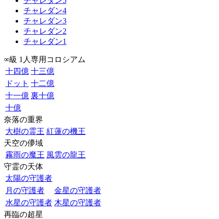
チャレダン5
チャレダン4
チャレダン3
チャレダン2
チャレダン1
∞級 1人専用コロシアム
十四億
十三億
ドット
十二億
十一億
裏十億
十億
奈落の重界
大樹の霊王
紅蓮の機王
天空の儚域
霧雨の魔王
風雲の龍王
守霊の天体
太陽の守護者
月の守護者
金星の守護者
水星の守護者
木星の守護者
再臨の超星