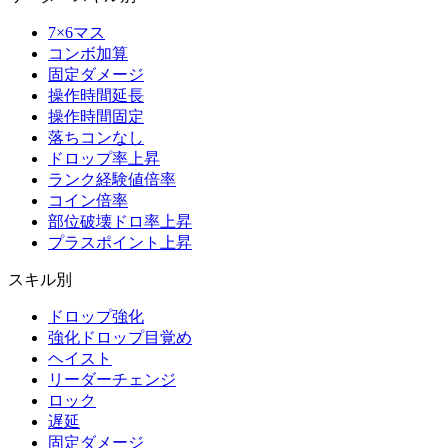
7×6マス
コンボ加算
固定ダメージ
操作時間延長
操作時間固定
落ちコンなし
ドロップ率上昇
ランク経験値倍率
コイン倍率
部位破壊ドロ率上昇
プラスポイント上昇
スキル別
ドロップ強化
強化ドロップ目覚め
ヘイスト
リーダーチェンジ
ロック
遅延
固定ダメージ