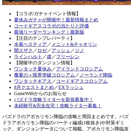
【コラボ/ガチャイベント情報】
夏休みガチャが開催中！最新情報まとめ
コードギアスコラボの当たりと評価
最強リーダーランキング｜最新版
【注目のテンプレパーティ】
水着ヘスティア
／
メニット&チャオリン
闇スザク
／
ロゼ
／
アッシュ
／
ジノ
ラインハルト
／
虚
／
フリーレン
【開催中のダンジョン情報】
ワンタッチ夏休み
／
アイランドコロシアム
魔夏の＋限界突破コロシアム
／
ノーランド降臨
ワンタッチギアス
／
コードギアスコロシアム
8月クエストまとめ
／
EXラッシュ
GameWithからのお知らせ
パズドラ攻略ライターを新規募集中！
未経験可&完全在宅！攻略ライター募集！
パズドラのアポカリモン降臨の攻略と周回まとめです。パズ
ドラアポカリモン降臨のパーティ編成(1枚抜き)や対策ギミ
ック、ダンジョンデータについて掲載。アポカリモン降臨攻