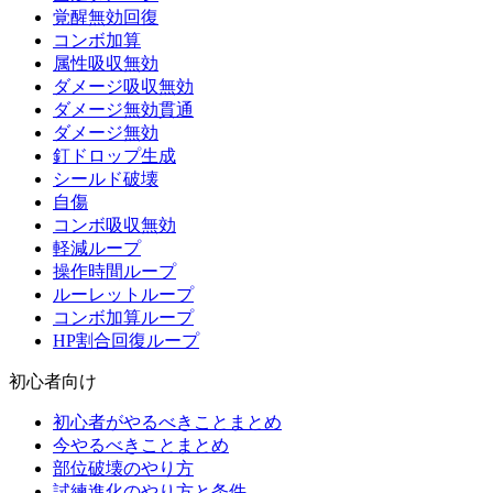
覚醒無効回復
コンボ加算
属性吸収無効
ダメージ吸収無効
ダメージ無効貫通
ダメージ無効
釘ドロップ生成
シールド破壊
自傷
コンボ吸収無効
軽減ループ
操作時間ループ
ルーレットループ
コンボ加算ループ
HP割合回復ループ
初心者向け
初心者がやるべきことまとめ
今やるべきことまとめ
部位破壊のやり方
試練進化のやり方と条件