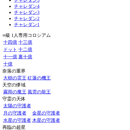
チャレダン5
チャレダン4
チャレダン3
チャレダン2
チャレダン1
∞級 1人専用コロシアム
十四億
十三億
ドット
十二億
十一億
裏十億
十億
奈落の重界
大樹の霊王
紅蓮の機王
天空の儚域
霧雨の魔王
風雲の龍王
守霊の天体
太陽の守護者
月の守護者
金星の守護者
水星の守護者
木星の守護者
再臨の超星