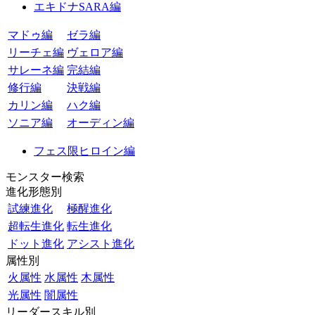
エキドナSARA編
マドゥ編
ゼラ編
リーチェ編
ヴェロア編
サレーネ編
完結編
修行編
決戦編
カリン編
ハク編
ソニア編
オーディン編
フェス限ヒロイン編
モンスター検索
進化形態別
試練進化
極醒進化
超転生進化
転生進化
ドット進化
アシスト進化
属性別
火属性
水属性
木属性
光属性
闇属性
リーダースキル別