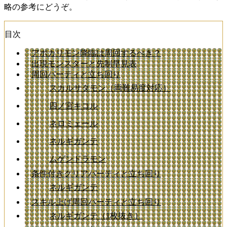
略の参考にどうぞ。
目次
アポカリモン降臨は周回するべき？
出現モンスターと先制早見表
周回パーティと立ち回り
スカルサタモン（両難易度対応）
四ノ宮キコル
ネロミェール
ネルギガンテ
ムゲンドラモン
条件付きクリアパーティと立ち回り
ネルギガンテ
スキル上げ周回パーティと立ち回り
ネルギガンテ（1枚抜き）