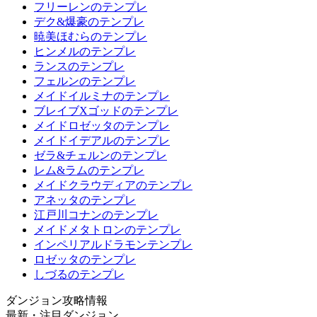
フリーレンのテンプレ
デク&爆豪のテンプレ
暁美ほむらのテンプレ
ヒンメルのテンプレ
ランスのテンプレ
フェルンのテンプレ
メイドイルミナのテンプレ
ブレイブXゴッドのテンプレ
メイドロゼッタのテンプレ
メイドイデアルのテンプレ
ゼラ&チェルンのテンプレ
レム&ラムのテンプレ
メイドクラウディアのテンプレ
アネッタのテンプレ
江戸川コナンのテンプレ
メイドメタトロンのテンプレ
インペリアルドラモンテンプレ
ロゼッタのテンプレ
しづるのテンプレ
ダンジョン攻略情報
最新・注目ダンジョン