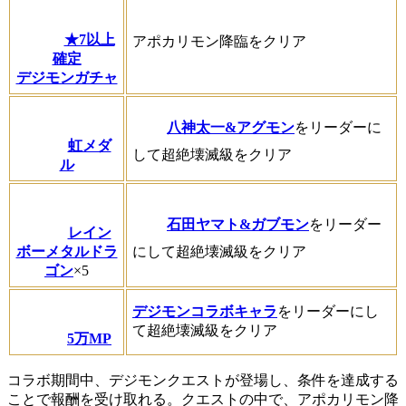
★7以上
アポカリモン降臨をクリア
確定
デジモンガチャ
八神太一&アグモン
をリーダーに
虹メダ
して超絶壊滅級をクリア
ル
石田ヤマト&ガブモン
をリーダー
レイン
ボーメタルドラ
にして超絶壊滅級をクリア
ゴン
×5
デジモンコラボキャラ
をリーダーにし
て超絶壊滅級をクリア
5万MP
コラボ期間中、デジモンクエストが登場し、条件を達成する
ことで報酬を受け取れる。クエストの中で、アポカリモン降