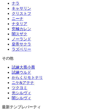
ナラ
キャサリン
クリストフ
ニーナ
ナタリア
究極カレン
闇スザク
ノーランド
皇帝サクラ
ラズベリー
その他
試練大喬小喬
試練ウルド
からくりモトナリ
ニケ&アテナ
ツクヨミ
光シルヴィ
闇シルヴィ
最新テンプレパーティ