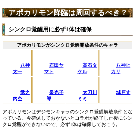
アポカリモン降臨は周回するべき？
シンクロ覚醒用に必ず1体は確保
アポカリモンがシンクロ覚醒開放条件のキャラ
八神
石田ヤ
高石タ
八神ヒ
太一
マト
ケル
カリ
武之
泉光子
太刀川
城戸丈
内空
郎
ミミ
アポカリモンはデジモンキャラのシンクロ覚醒解放条件とな
っている。今確保しておかないとコラボが終了した後にシン
クロ覚醒ができないので、必ず1体は確保しておこう。