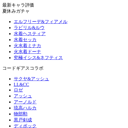
最新キャラ評価
夏休みガチャ
エルフリーデ&フィアメル
ラビリル&ルウ
水着ヘスティア
水着セッカ
火水着ミナカ
火水着ドーナ
究極イシス&ネフティス
コードギアスコラボ
サクヤ&アッシュ
LL&CC
ロゼ
アッシュ
アーノルド
琉高ハルカ
物部勲
黒戸剣成
ディボック