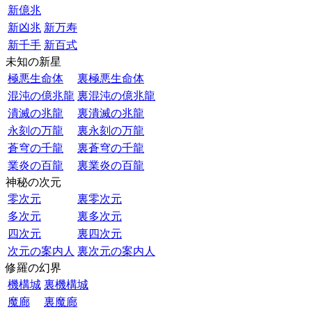
新億兆
新凶兆
新万寿
新千手
新百式
未知の新星
極悪生命体
裏極悪生命体
混沌の億兆龍
裏混沌の億兆龍
潰滅の兆龍
裏潰滅の兆龍
永刻の万龍
裏永刻の万龍
蒼穹の千龍
裏蒼穹の千龍
業炎の百龍
裏業炎の百龍
神秘の次元
零次元
裏零次元
多次元
裏多次元
四次元
裏四次元
次元の案内人
裏次元の案内人
修羅の幻界
機構城
裏機構城
魔廊
裏魔廊