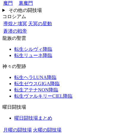
魔門
裏魔門
その他の闘技場
コロシアム
導煌と壊冥
天冥の星動
蒼潜の戦帝
龍族の聖雲
転生シルヴィ降臨
転生リューネ降臨
神々の聖跡
転生ヘラLUNA降臨
転生ゼウスGIGA降臨
転生アテナNON降臨
転生ヴァルキリーCIEL降臨
曜日闘技場
曜日闘技場まとめ
月曜の闘技場
火曜の闘技場