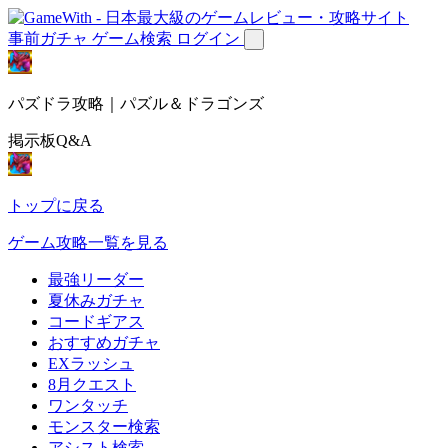
事前ガチャ
ゲーム検索
ログイン
パズドラ攻略｜パズル＆ドラゴンズ
掲示板Q&A
トップに戻る
ゲーム攻略一覧を見る
最強リーダー
夏休みガチャ
コードギアス
おすすめガチャ
EXラッシュ
8月クエスト
ワンタッチ
モンスター検索
アシスト検索