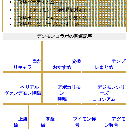
攻略パーティと立ち回り
オメガモン（両難易度対応）
攻略ポイントとギミック対策方法
攻略リーダー/サブのおすすめ
デジモンコラボの関連記事
当た
交換
テンプ
りキャラ
おすすめ
レまとめ
ベリアル
アポカリモ
デジモンシリ
ヴァンデモン降臨
ン
ーズ
降臨
コロシアム
上級
初級
ブイモン称
アグモ
編
編
号
ン称号