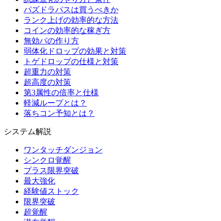
パズドラパスは買うべきか
ランク上げの効率的な方法
コインの効率的な稼ぎ方
無効パの作り方
弱体化ドロップの効果と対策
トゲドロップの仕様と対策
超重力の対策
超高度の対策
第3属性の倍率と仕様
軽減ループとは？
落ちコン予知とは？
システム解説
ワンタッチダンジョン
シンクロ覚醒
プラス限界突破
最大強化
経験値ストック
限界突破
超覚醒