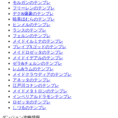
モルガンのテンプレ
フリーレンのテンプレ
デク&爆豪のテンプレ
暁美ほむらのテンプレ
ヒンメルのテンプレ
ランスのテンプレ
フェルンのテンプレ
メイドイルミナのテンプレ
ブレイブXゴッドのテンプレ
メイドロゼッタのテンプレ
メイドイデアルのテンプレ
ゼラ&チェルンのテンプレ
レム&ラムのテンプレ
メイドクラウディアのテンプレ
アネッタのテンプレ
江戸川コナンのテンプレ
メイドメタトロンのテンプレ
インペリアルドラモンテンプレ
ロゼッタのテンプレ
しづるのテンプレ
ダンジョン攻略情報