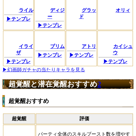
ライル
ディジ
グラッ
オリィ
ー
ド
▶テンプレ
▶テンプレ
イライ
プリム
アトリ
カイシュ
ザ
ウ
▶テンプレ
▶テンプレ
▶テンプレ
▶テンプレ
▶幻画師ガチャの当たりキャラを見る
超覚醒と潜在覚醒おすすめ
2
超覚醒おすすめ
超覚醒
評価
パーティ全体のスキルブースト数を増やす