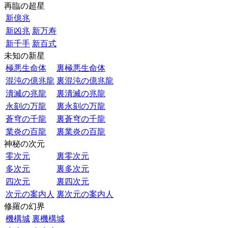
再臨の超星
新億兆
新凶兆
新万寿
新千手
新百式
未知の新星
極悪生命体
裏極悪生命体
混沌の億兆龍
裏混沌の億兆龍
潰滅の兆龍
裏潰滅の兆龍
永刻の万龍
裏永刻の万龍
蒼穹の千龍
裏蒼穹の千龍
業炎の百龍
裏業炎の百龍
神秘の次元
零次元
裏零次元
多次元
裏多次元
四次元
裏四次元
次元の案内人
裏次元の案内人
修羅の幻界
機構城
裏機構城