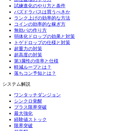
試練進化のやり方と条件
パズドラパスは買うべきか
ランク上げの効率的な方法
コインの効率的な稼ぎ方
無効パの作り方
弱体化ドロップの効果と対策
トゲドロップの仕様と対策
超重力の対策
超高度の対策
第3属性の倍率と仕様
軽減ループとは？
落ちコン予知とは？
システム解説
ワンタッチダンジョン
シンクロ覚醒
プラス限界突破
最大強化
経験値ストック
限界突破