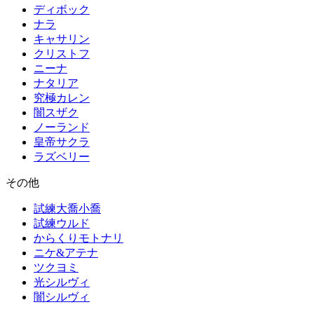
ディボック
ナラ
キャサリン
クリストフ
ニーナ
ナタリア
究極カレン
闇スザク
ノーランド
皇帝サクラ
ラズベリー
その他
試練大喬小喬
試練ウルド
からくりモトナリ
ニケ&アテナ
ツクヨミ
光シルヴィ
闇シルヴィ