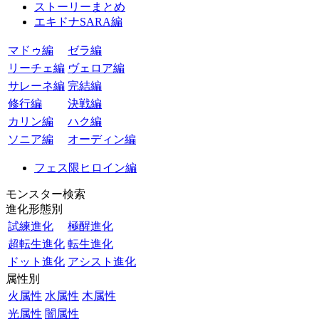
ストーリーまとめ
エキドナSARA編
マドゥ編
ゼラ編
リーチェ編
ヴェロア編
サレーネ編
完結編
修行編
決戦編
カリン編
ハク編
ソニア編
オーディン編
フェス限ヒロイン編
モンスター検索
進化形態別
試練進化
極醒進化
超転生進化
転生進化
ドット進化
アシスト進化
属性別
火属性
水属性
木属性
光属性
闇属性