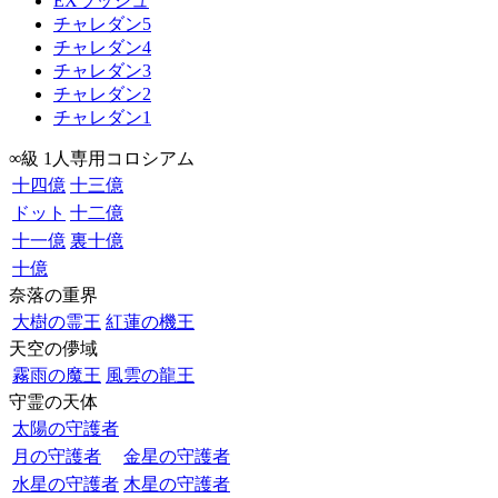
EXラッシュ
チャレダン5
チャレダン4
チャレダン3
チャレダン2
チャレダン1
∞級 1人専用コロシアム
十四億
十三億
ドット
十二億
十一億
裏十億
十億
奈落の重界
大樹の霊王
紅蓮の機王
天空の儚域
霧雨の魔王
風雲の龍王
守霊の天体
太陽の守護者
月の守護者
金星の守護者
水星の守護者
木星の守護者