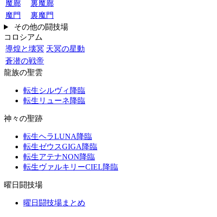
魔廊
裏魔廊
魔門
裏魔門
その他の闘技場
コロシアム
導煌と壊冥
天冥の星動
蒼潜の戦帝
龍族の聖雲
転生シルヴィ降臨
転生リューネ降臨
神々の聖跡
転生ヘラLUNA降臨
転生ゼウスGIGA降臨
転生アテナNON降臨
転生ヴァルキリーCIEL降臨
曜日闘技場
曜日闘技場まとめ