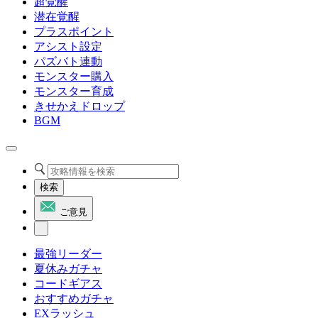
超覚醒
潜在覚醒
プラスポイント
アシスト設定
パズバト連動
モンスター購入
モンスター育成
きせかえドロップ
BGM
検索
ご意見
最強リーダー
夏休みガチャ
コードギアス
おすすめガチャ
EXラッシュ