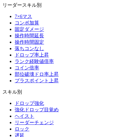
リーダースキル別
7×6マス
コンボ加算
固定ダメージ
操作時間延長
操作時間固定
落ちコンなし
ドロップ率上昇
ランク経験値倍率
コイン倍率
部位破壊ドロ率上昇
プラスポイント上昇
スキル別
ドロップ強化
強化ドロップ目覚め
ヘイスト
リーダーチェンジ
ロック
遅延