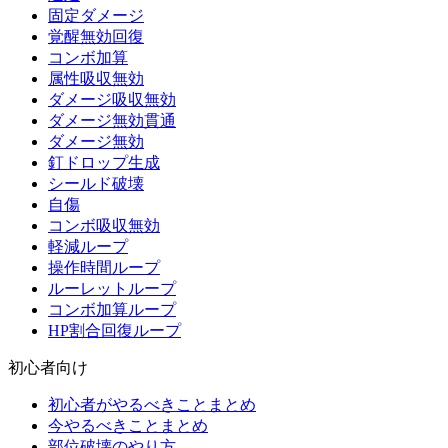
固定ダメージ
覚醒無効回復
コンボ加算
属性吸収無効
ダメージ吸収無効
ダメージ無効貫通
ダメージ無効
釘ドロップ生成
シールド破壊
自傷
コンボ吸収無効
軽減ループ
操作時間ループ
ルーレットループ
コンボ加算ループ
HP割合回復ループ
初心者向け
初心者がやるべきことまとめ
今やるべきことまとめ
部位破壊のやり方