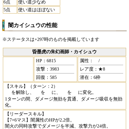
6点
使い道少なめ
5点
使い道はほぼない
闇カイシュウの性能
※ステータスは+297時のものを掲載しています
昏墨虎の朱幻画師・カイシュウ
HP：6815
属性：
/
攻撃：3983
レア度：★8
回復：585
潜在：6枠
【スキル】
（ターン：2）
を解除し、
を
に、
を
に変化。
1ターンの間、ダメージ無効を貫通、ダメージ吸収を無効
化。
【リーダースキル】
【7×6マス】闇属性のHPが2.2倍。
闇火の同時攻撃でダメージを半減、攻撃力が24倍。