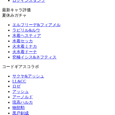
ログインスタンプ
最新キャラ評価
夏休みガチャ
エルフリーデ&フィアメル
ラビリル&ルウ
水着ヘスティア
水着セッカ
火水着ミナカ
火水着ドーナ
究極イシス&ネフティス
コードギアスコラボ
サクヤ&アッシュ
LL&CC
ロゼ
アッシュ
アーノルド
琉高ハルカ
物部勲
黒戸剣成