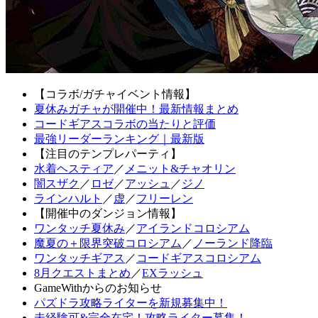
【コラボ/ガチャイベント情報】
夏休みガチャが開催中！最新情報まとめ
コードギアスコラボの当たりと評価
最強リーダーランキング｜最新版
【注目のテンプレパーティ】
水着ヘスティア
／
メニット&チャオリン
闇スザク
／
ロゼ
／
アッシュ
／
ジノ
ラインハルト
／
虚
／
フリーレン
【開催中のダンジョン情報】
ワンタッチ夏休み
／
アイランドコロシアム
魔夏の＋限界突破コロシアム
／
ノーランド降臨
ワンタッチギアス
／
コードギアスコロシアム
8月クエストまとめ
／
EXラッシュ
GameWithからのお知らせ
パズドラ攻略ライターを新規募集中！
未経験可&完全在宅！攻略ライター募集！