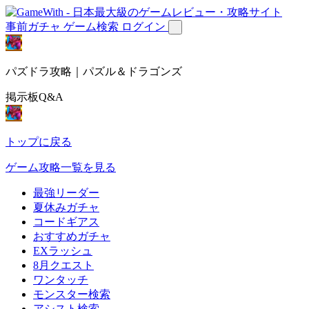
事前ガチャ
ゲーム検索
ログイン
パズドラ攻略｜パズル＆ドラゴンズ
掲示板Q&A
トップに戻る
ゲーム攻略一覧を見る
最強リーダー
夏休みガチャ
コードギアス
おすすめガチャ
EXラッシュ
8月クエスト
ワンタッチ
モンスター検索
アシスト検索