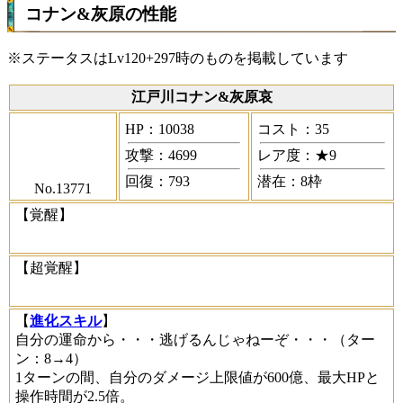
コナン&灰原の性能
※ステータスはLv120+297時のものを掲載しています
江戸川コナン&灰原哀
HP：10038
コスト：35
攻撃：4699
レア度：★9
回復：793
潜在：8枠
No.13771
【覚醒】
【超覚醒】
【
進化スキル
】
自分の運命から・・・逃げるんじゃねーぞ・・・
（ター
ン：8→4）
1ターンの間、自分のダメージ上限値が600億、最大HPと
操作時間が2.5倍。