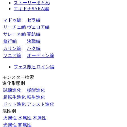
ストーリーまとめ
エキドナSARA編
マドゥ編
ゼラ編
リーチェ編
ヴェロア編
サレーネ編
完結編
修行編
決戦編
カリン編
ハク編
ソニア編
オーディン編
フェス限ヒロイン編
モンスター検索
進化形態別
試練進化
極醒進化
超転生進化
転生進化
ドット進化
アシスト進化
属性別
火属性
水属性
木属性
光属性
闇属性