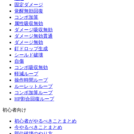
固定ダメージ
覚醒無効回復
コンボ加算
属性吸収無効
ダメージ吸収無効
ダメージ無効貫通
ダメージ無効
釘ドロップ生成
シールド破壊
自傷
コンボ吸収無効
軽減ループ
操作時間ループ
ルーレットループ
コンボ加算ループ
HP割合回復ループ
初心者向け
初心者がやるべきことまとめ
今やるべきことまとめ
部位破壊のやり方