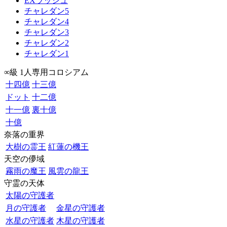
EXラッシュ
チャレダン5
チャレダン4
チャレダン3
チャレダン2
チャレダン1
∞級 1人専用コロシアム
十四億
十三億
ドット
十二億
十一億
裏十億
十億
奈落の重界
大樹の霊王
紅蓮の機王
天空の儚域
霧雨の魔王
風雲の龍王
守霊の天体
太陽の守護者
月の守護者
金星の守護者
水星の守護者
木星の守護者