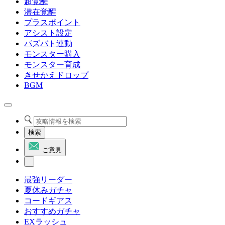
超覚醒
潜在覚醒
プラスポイント
アシスト設定
パズバト連動
モンスター購入
モンスター育成
きせかえドロップ
BGM
検索
ご意見
最強リーダー
夏休みガチャ
コードギアス
おすすめガチャ
EXラッシュ