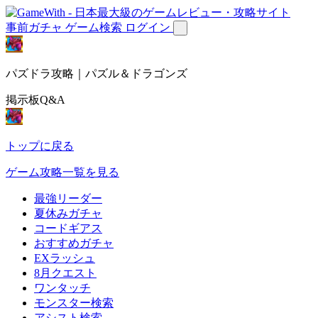
事前ガチャ
ゲーム検索
ログイン
パズドラ攻略｜パズル＆ドラゴンズ
掲示板Q&A
トップに戻る
ゲーム攻略一覧を見る
最強リーダー
夏休みガチャ
コードギアス
おすすめガチャ
EXラッシュ
8月クエスト
ワンタッチ
モンスター検索
アシスト検索