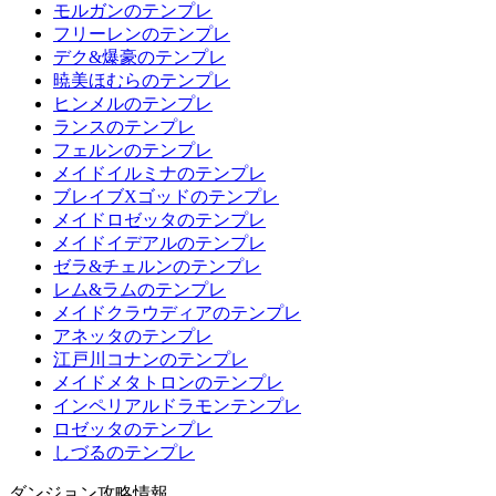
モルガンのテンプレ
フリーレンのテンプレ
デク&爆豪のテンプレ
暁美ほむらのテンプレ
ヒンメルのテンプレ
ランスのテンプレ
フェルンのテンプレ
メイドイルミナのテンプレ
ブレイブXゴッドのテンプレ
メイドロゼッタのテンプレ
メイドイデアルのテンプレ
ゼラ&チェルンのテンプレ
レム&ラムのテンプレ
メイドクラウディアのテンプレ
アネッタのテンプレ
江戸川コナンのテンプレ
メイドメタトロンのテンプレ
インペリアルドラモンテンプレ
ロゼッタのテンプレ
しづるのテンプレ
ダンジョン攻略情報