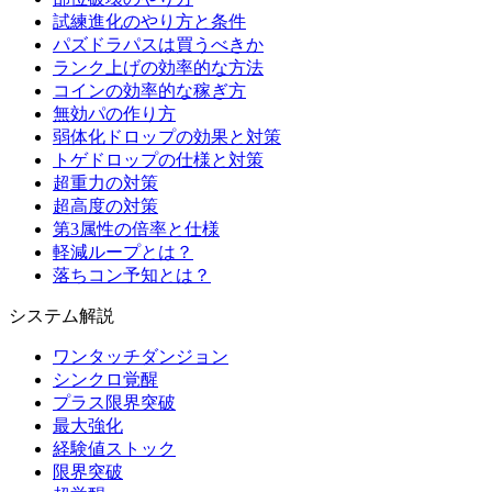
試練進化のやり方と条件
パズドラパスは買うべきか
ランク上げの効率的な方法
コインの効率的な稼ぎ方
無効パの作り方
弱体化ドロップの効果と対策
トゲドロップの仕様と対策
超重力の対策
超高度の対策
第3属性の倍率と仕様
軽減ループとは？
落ちコン予知とは？
システム解説
ワンタッチダンジョン
シンクロ覚醒
プラス限界突破
最大強化
経験値ストック
限界突破