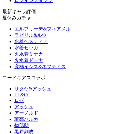
ログインスタンプ
最新キャラ評価
夏休みガチャ
エルフリーデ&フィアメル
ラビリル&ルウ
水着ヘスティア
水着セッカ
火水着ミナカ
火水着ドーナ
究極イシス&ネフティス
コードギアスコラボ
サクヤ&アッシュ
LL&CC
ロゼ
アッシュ
アーノルド
琉高ハルカ
物部勲
黒戸剣成