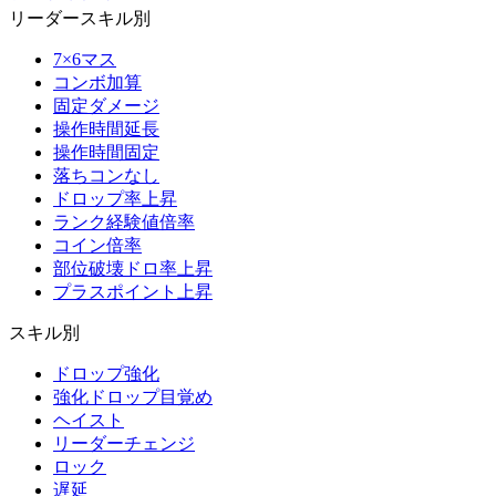
リーダースキル別
7×6マス
コンボ加算
固定ダメージ
操作時間延長
操作時間固定
落ちコンなし
ドロップ率上昇
ランク経験値倍率
コイン倍率
部位破壊ドロ率上昇
プラスポイント上昇
スキル別
ドロップ強化
強化ドロップ目覚め
ヘイスト
リーダーチェンジ
ロック
遅延