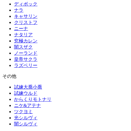
ディボック
ナラ
キャサリン
クリストフ
ニーナ
ナタリア
究極カレン
闇スザク
ノーランド
皇帝サクラ
ラズベリー
その他
試練大喬小喬
試練ウルド
からくりモトナリ
ニケ&アテナ
ツクヨミ
光シルヴィ
闇シルヴィ