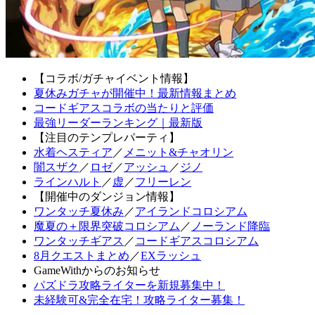
【コラボ/ガチャイベント情報】
夏休みガチャが開催中！最新情報まとめ
コードギアスコラボの当たりと評価
最強リーダーランキング｜最新版
【注目のテンプレパーティ】
水着ヘスティア
／
メニット&チャオリン
闇スザク
／
ロゼ
／
アッシュ
／
ジノ
ラインハルト
／
虚
／
フリーレン
【開催中のダンジョン情報】
ワンタッチ夏休み
／
アイランドコロシアム
魔夏の＋限界突破コロシアム
／
ノーランド降臨
ワンタッチギアス
／
コードギアスコロシアム
8月クエストまとめ
／
EXラッシュ
GameWithからのお知らせ
パズドラ攻略ライターを新規募集中！
未経験可&完全在宅！攻略ライター募集！