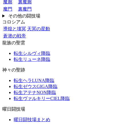
魔廊
裏魔廊
魔門
裏魔門
その他の闘技場
コロシアム
導煌と壊冥
天冥の星動
蒼潜の戦帝
龍族の聖雲
転生シルヴィ降臨
転生リューネ降臨
神々の聖跡
転生ヘラLUNA降臨
転生ゼウスGIGA降臨
転生アテナNON降臨
転生ヴァルキリーCIEL降臨
曜日闘技場
曜日闘技場まとめ