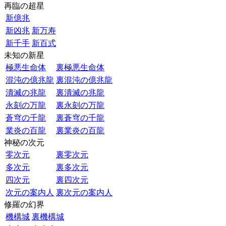
再臨の超星
新億兆
新凶兆
新万寿
新千手
新百式
未知の新星
極悪生命体
裏極悪生命体
混沌の億兆龍
裏混沌の億兆龍
潰滅の兆龍
裏潰滅の兆龍
永刻の万龍
裏永刻の万龍
蒼穹の千龍
裏蒼穹の千龍
業炎の百龍
裏業炎の百龍
神秘の次元
零次元
裏零次元
多次元
裏多次元
四次元
裏四次元
次元の案内人
裏次元の案内人
修羅の幻界
機構城
裏機構城