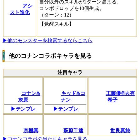
自分以外のスキルが2ターン溜まる。
アシ
コンボドロップを10個生成。
スト進化
（ターン：12）
【覚醒スキル】
▶他のモンスターを検索するならこちら
他のコナンコラボキャラを見る
注目キャラ
コナン&
キッド&コ
工藤優作&有
灰原
ナン
希子
▶テンプレ
▶テンプレ
京極真
萩原千速
世良真純
▶コナンコラボの当たりキャラを見る