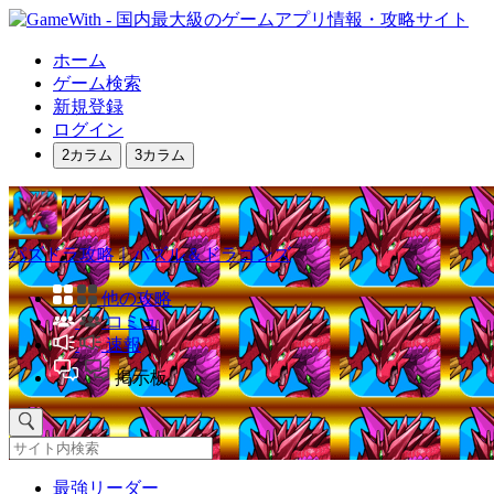
ホーム
ゲーム検索
新規登録
ログイン
2カラム
3カラム
パズドラ攻略｜パズル＆ドラゴンズ
他の攻略
コミュ
速報
掲示板
最強リーダー