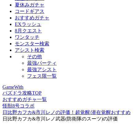
夏休みガチャ
コードギアス
おすすめガチャ
EXラッシュ
8月クエスト
ワンタッチ
モンスター検索
アシスト検索
その他
最強パーティ
最強アシスト
フェス限一覧
GameWith
パズドラ攻略TOP
おすすめガチャ一覧
怪獣8号コラボ
日比野カフカ&市川レノの評価！超覚醒/潜在覚醒おすすめ
日比野カフカ&市川レノ武器(防衛隊のスーツ)の評価