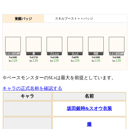
覚醒バッジ
スキルブースト＋＋バッジ
スオウ坂田銀時
朧
アトゥム
サノス
神楽
スオウ坂田銀時
120
120
120
120
120
120
Lv.
Lv.
Lv.
Lv.
Lv.
Lv.
※ベースモンスターのSLvは最大を前提としています。
キャラの正式名称を確認する
キャラ
名前
坂田銀時&スオウ衣装
朧