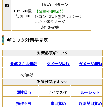
目覚め：4ターン
B5
HP:1500億
【超根性発動時】
防御:500
13コンボ以下無効：2ターン
2,250,000ダメージ
以外を破壊
ギミック対策早見表
対策必須ギミック
覚醒スキル無効
ダメージ吸収
ダメージ無効
コンボ無効
対策推奨ギミック
属性吸収
5×4マス化
ルーレット
操作不可
毒目覚め
超暗闇目覚め