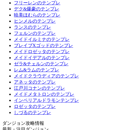
フリーレンのテンプレ
デク&爆豪のテンプレ
暁美ほむらのテンプレ
ヒンメルのテンプレ
ランスのテンプレ
フェルンのテンプレ
メイドイルミナのテンプレ
ブレイブXゴッドのテンプレ
メイドロゼッタのテンプレ
メイドイデアルのテンプレ
ゼラ&チェルンのテンプレ
レム&ラムのテンプレ
メイドクラウディアのテンプレ
アネッタのテンプレ
江戸川コナンのテンプレ
メイドメタトロンのテンプレ
インペリアルドラモンテンプレ
ロゼッタのテンプレ
しづるのテンプレ
ダンジョン攻略情報
最新・注目ダンジョン