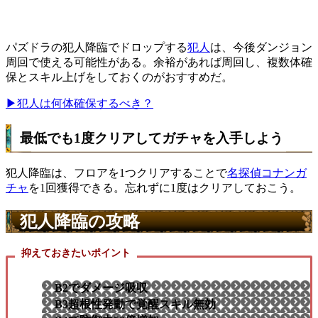
パズドラの犯人降臨でドロップする
犯人
は、今後ダンジョン
周回で使える可能性がある。余裕があれば周回し、複数体確
保とスキル上げをしておくのがおすすめだ。
▶犯人は何体確保するべき？
最低でも1度クリアしてガチャを入手しよう
犯人降臨は、フロアを1つクリアすることで
名探偵コナンガ
チャ
を1回獲得できる。忘れずに1度はクリアしておこう。
犯人降臨の攻略
抑えておきたいポイント
B2でダメージ吸収
B3超根性発動で覚醒スキル無効