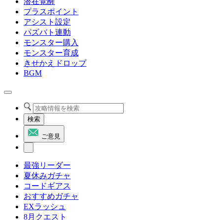
潜在覚醒
プラスポイント
アシスト設定
パズバト連動
モンスター購入
モンスター育成
きせかえドロップ
BGM
検索
ご意見
最強リーダー
夏休みガチャ
コードギアス
おすすめガチャ
EXラッシュ
8月クエスト