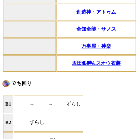
創造神・アトゥム
全知全能・サノス
万事屋・神楽
坂田銀時&スオウ衣装
立ち回り
→
→
ずらし
B1
ずらし
B2