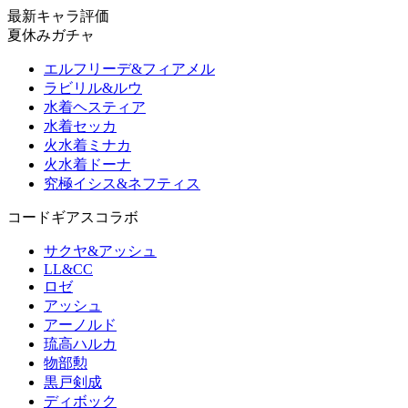
最新キャラ評価
夏休みガチャ
エルフリーデ&フィアメル
ラビリル&ルウ
水着ヘスティア
水着セッカ
火水着ミナカ
火水着ドーナ
究極イシス&ネフティス
コードギアスコラボ
サクヤ&アッシュ
LL&CC
ロゼ
アッシュ
アーノルド
琉高ハルカ
物部勲
黒戸剣成
ディボック