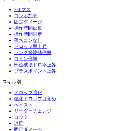
7×6マス
コンボ加算
固定ダメージ
操作時間延長
操作時間固定
落ちコンなし
ドロップ率上昇
ランク経験値倍率
コイン倍率
部位破壊ドロ率上昇
プラスポイント上昇
スキル別
ドロップ強化
強化ドロップ目覚め
ヘイスト
リーダーチェンジ
ロック
遅延
固定ダメージ