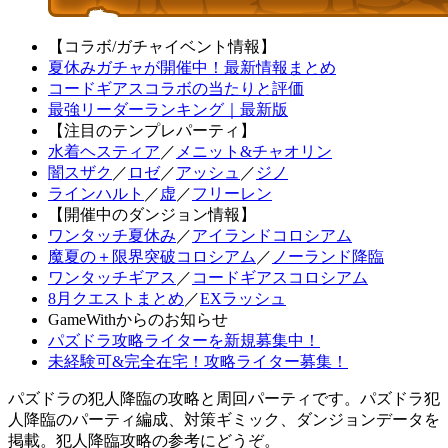
【コラボ/ガチャイベント情報】
夏休みガチャが開催中！最新情報まとめ
コードギアスコラボの当たりと評価
最強リーダーランキング｜最新版
【注目のテンプレパーティ】
水着ヘスティア
／
メニット&チャオリン
闇スザク
／
ロゼ
／
アッシュ
／
ジノ
ラインハルト
／
虚
／
フリーレン
【開催中のダンジョン情報】
ワンタッチ夏休み
／
アイランドコロシアム
魔夏の＋限界突破コロシアム
／
ノーランド降臨
ワンタッチギアス
／
コードギアスコロシアム
8月クエストまとめ
／
EXラッシュ
GameWithからのお知らせ
パズドラ攻略ライターを新規募集中！
未経験可&完全在宅！攻略ライター募集！
パズドラの犯人降臨の攻略と周回パーティです。パズドラ犯
人降臨のパーティ編成、対策ギミック、ダンジョンデータを
掲載。犯人降臨攻略の参考にどうぞ。