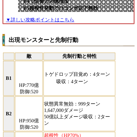
B4で防御力50億増加
B5超根性発動で13コンボ以下無効
▼詳しい攻略ポイントはこちら
出現モンスターと先制行動
敵
先制行動と特性
トゲドロップ目覚め：4ターン
B1
吸収：4ターン
HP:770億
防御:520
状態異常無効：999ターン
1,647,000ダメージ
B2
50億以上ダメージ吸収：2ター
HP:950億
ン
防御:520
超根性（HP70%）