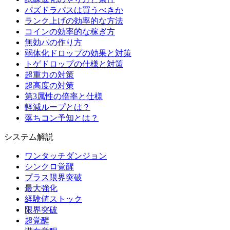
パズドラパスは買うべきか
ランク上げの効率的な方法
コインの効率的な稼ぎ方
無効パの作り方
弱体化ドロップの効果と対策
トゲドロップの仕様と対策
超重力の対策
超高度の対策
第3属性の倍率と仕様
軽減ループとは？
落ちコン予知とは？
システム解説
ワンタッチダンジョン
シンクロ覚醒
プラス限界突破
最大強化
経験値ストック
限界突破
超覚醒