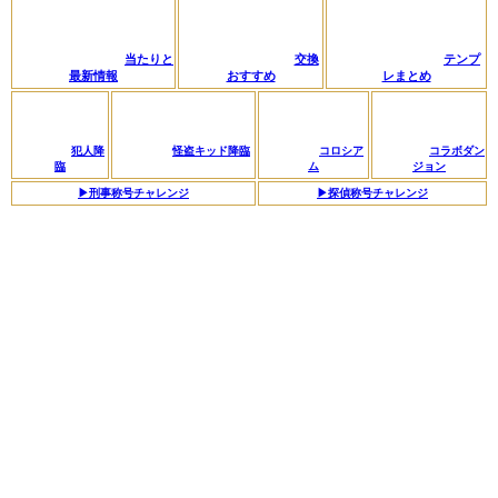
当たりと
交換
テンプ
最新情報
おすすめ
レまとめ
犯人降
怪盗キッド降臨
コロシア
コラボダン
臨
ム
ジョン
▶︎刑事称号チャレンジ
▶︎探偵称号チャレンジ