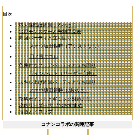
目次
犯人降臨は周回するべき？
出現モンスターと先制早見表
周回パーティと立ち回り
スオウ坂田銀時（アシストなし）
四ノ宮キコル
条件付きクリアパーティと立ち回り
ラインハルト（リーダー自由）
スキル上げ周回パーティと立ち回り
スオウ坂田銀時（2枚抜き）
攻略ポイントとギミック対策方法
攻略リーダー/サブのおすすめ
特徴とドロップ
コナンコラボの関連記事