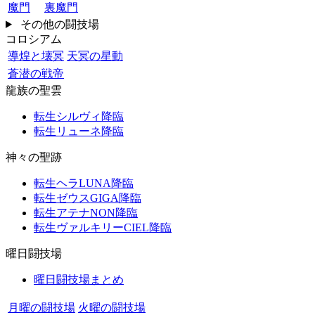
魔門
裏魔門
その他の闘技場
コロシアム
導煌と壊冥
天冥の星動
蒼潜の戦帝
龍族の聖雲
転生シルヴィ降臨
転生リューネ降臨
神々の聖跡
転生ヘラLUNA降臨
転生ゼウスGIGA降臨
転生アテナNON降臨
転生ヴァルキリーCIEL降臨
曜日闘技場
曜日闘技場まとめ
月曜の闘技場
火曜の闘技場