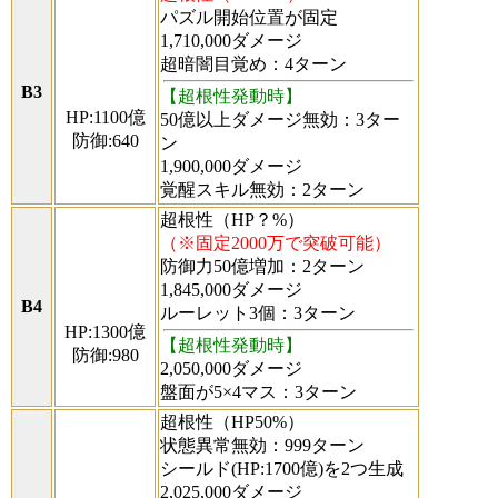
パズル開始位置が固定
1,710,000ダメージ
超暗闇目覚め：4ターン
B3
【超根性発動時】
HP:1100億
50億以上ダメージ無効：3ター
防御:640
ン
1,900,000ダメージ
覚醒スキル無効：2ターン
超根性（HP？%）
（※固定2000万で突破可能）
防御力50億増加：2ターン
1,845,000ダメージ
B4
ルーレット3個：3ターン
HP:1300億
【超根性発動時】
防御:980
2,050,000ダメージ
盤面が5×4マス：3ターン
超根性（HP50%）
状態異常無効：999ターン
シールド(HP:1700億)を2つ生成
2,025,000ダメージ