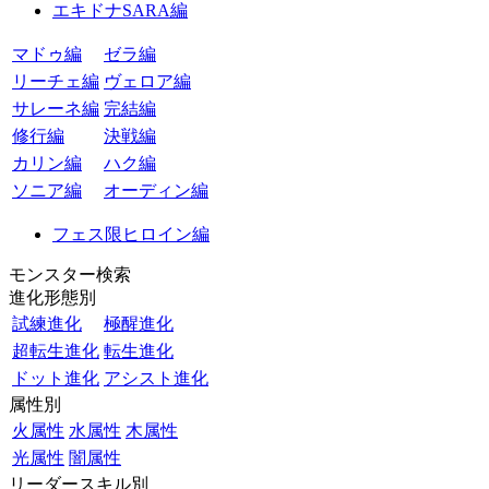
エキドナSARA編
マドゥ編
ゼラ編
リーチェ編
ヴェロア編
サレーネ編
完結編
修行編
決戦編
カリン編
ハク編
ソニア編
オーディン編
フェス限ヒロイン編
モンスター検索
進化形態別
試練進化
極醒進化
超転生進化
転生進化
ドット進化
アシスト進化
属性別
火属性
水属性
木属性
光属性
闇属性
リーダースキル別