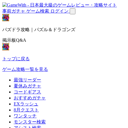
事前ガチャ
ゲーム検索
ログイン
パズドラ攻略｜パズル＆ドラゴンズ
掲示板Q&A
トップに戻る
ゲーム攻略一覧を見る
最強リーダー
夏休みガチャ
コードギアス
おすすめガチャ
EXラッシュ
8月クエスト
ワンタッチ
モンスター検索
アシスト検索