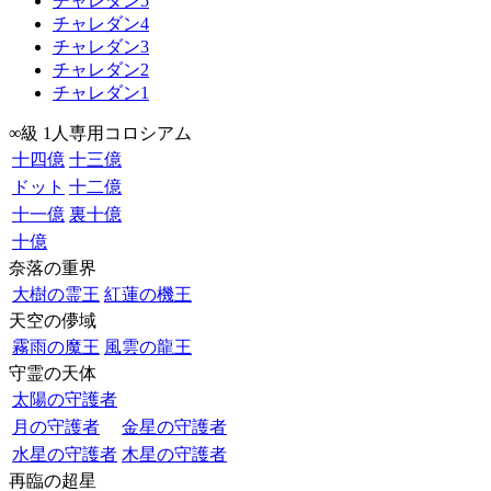
チャレダン5
チャレダン4
チャレダン3
チャレダン2
チャレダン1
∞級 1人専用コロシアム
十四億
十三億
ドット
十二億
十一億
裏十億
十億
奈落の重界
大樹の霊王
紅蓮の機王
天空の儚域
霧雨の魔王
風雲の龍王
守霊の天体
太陽の守護者
月の守護者
金星の守護者
水星の守護者
木星の守護者
再臨の超星