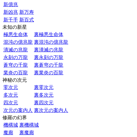
新億兆
新凶兆
新万寿
新千手
新百式
未知の新星
極悪生命体
裏極悪生命体
混沌の億兆龍
裏混沌の億兆龍
潰滅の兆龍
裏潰滅の兆龍
永刻の万龍
裏永刻の万龍
蒼穹の千龍
裏蒼穹の千龍
業炎の百龍
裏業炎の百龍
神秘の次元
零次元
裏零次元
多次元
裏多次元
四次元
裏四次元
次元の案内人
裏次元の案内人
修羅の幻界
機構城
裏機構城
魔廊
裏魔廊