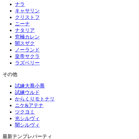
ナラ
キャサリン
クリストフ
ニーナ
ナタリア
究極カレン
闇スザク
ノーランド
皇帝サクラ
ラズベリー
その他
試練大喬小喬
試練ウルド
からくりモトナリ
ニケ&アテナ
ツクヨミ
光シルヴィ
闇シルヴィ
最新テンプレパーティ