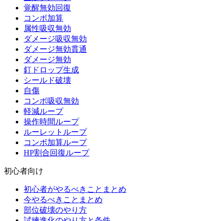
覚醒無効回復
コンボ加算
属性吸収無効
ダメージ吸収無効
ダメージ無効貫通
ダメージ無効
釘ドロップ生成
シールド破壊
自傷
コンボ吸収無効
軽減ループ
操作時間ループ
ルーレットループ
コンボ加算ループ
HP割合回復ループ
初心者向け
初心者がやるべきことまとめ
今やるべきことまとめ
部位破壊のやり方
試練進化のやり方と条件