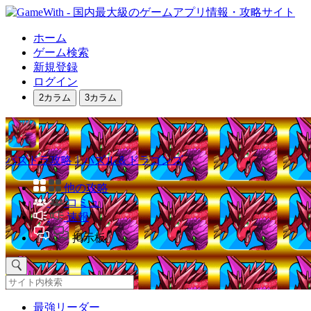
ホーム
ゲーム検索
新規登録
ログイン
2カラム
3カラム
パズドラ攻略｜パズル＆ドラゴンズ
他の攻略
コミュ
速報
掲示板
最強リーダー