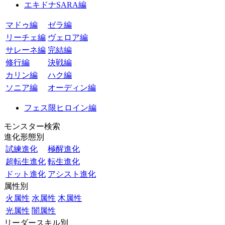
エキドナSARA編
マドゥ編
ゼラ編
リーチェ編
ヴェロア編
サレーネ編
完結編
修行編
決戦編
カリン編
ハク編
ソニア編
オーディン編
フェス限ヒロイン編
モンスター検索
進化形態別
試練進化
極醒進化
超転生進化
転生進化
ドット進化
アシスト進化
属性別
火属性
水属性
木属性
光属性
闇属性
リーダースキル別