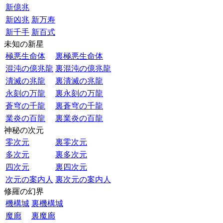
新億兆
新凶兆
新万寿
新千手
新百式
未知の新星
極悪生命体
裏極悪生命体
混沌の億兆龍
裏混沌の億兆龍
潰滅の兆龍
裏潰滅の兆龍
永刻の万龍
裏永刻の万龍
蒼穹の千龍
裏蒼穹の千龍
業炎の百龍
裏業炎の百龍
神秘の次元
零次元
裏零次元
多次元
裏多次元
四次元
裏四次元
次元の案内人
裏次元の案内人
修羅の幻界
機構城
裏機構城
魔廊
裏魔廊