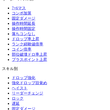
7×6マス
コンボ加算
固定ダメージ
操作時間延長
操作時間固定
落ちコンなし
ドロップ率上昇
ランク経験値倍率
コイン倍率
部位破壊ドロ率上昇
プラスポイント上昇
スキル別
ドロップ強化
強化ドロップ目覚め
ヘイスト
リーダーチェンジ
ロック
遅延
固定ダメージ