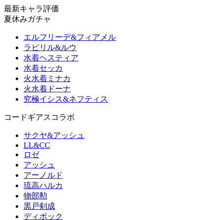
最新キャラ評価
夏休みガチャ
エルフリーデ&フィアメル
ラビリル&ルウ
水着ヘスティア
水着セッカ
火水着ミナカ
火水着ドーナ
究極イシス&ネフティス
コードギアスコラボ
サクヤ&アッシュ
LL&CC
ロゼ
アッシュ
アーノルド
琉高ハルカ
物部勲
黒戸剣成
ディボック