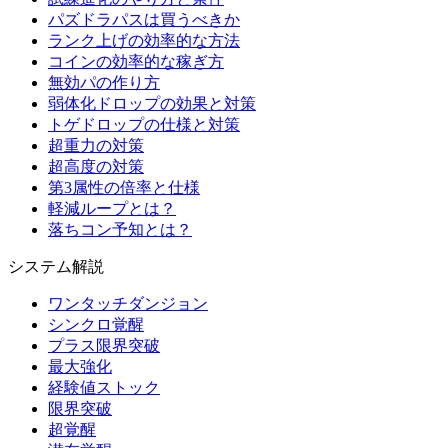
パズドラパスは買うべきか
ランク上げの効率的な方法
コインの効率的な稼ぎ方
無効パの作り方
弱体化ドロップの効果と対策
トゲドロップの仕様と対策
超重力の対策
超高度の対策
第3属性の倍率と仕様
軽減ループとは？
落ちコン予知とは？
システム解説
ワンタッチダンジョン
シンクロ覚醒
プラス限界突破
最大強化
経験値ストック
限界突破
超覚醒