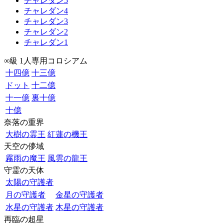
チャレダン5
チャレダン4
チャレダン3
チャレダン2
チャレダン1
∞級 1人専用コロシアム
十四億
十三億
ドット
十二億
十一億
裏十億
十億
奈落の重界
大樹の霊王
紅蓮の機王
天空の儚域
霧雨の魔王
風雲の龍王
守霊の天体
太陽の守護者
月の守護者
金星の守護者
水星の守護者
木星の守護者
再臨の超星