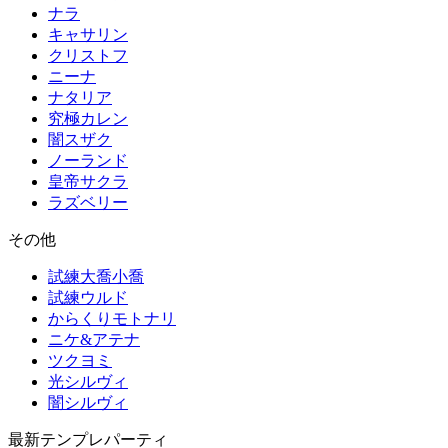
ナラ
キャサリン
クリストフ
ニーナ
ナタリア
究極カレン
闇スザク
ノーランド
皇帝サクラ
ラズベリー
その他
試練大喬小喬
試練ウルド
からくりモトナリ
ニケ&アテナ
ツクヨミ
光シルヴィ
闇シルヴィ
最新テンプレパーティ