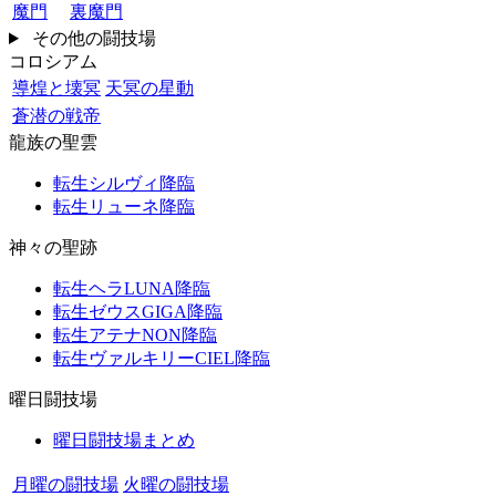
魔門
裏魔門
その他の闘技場
コロシアム
導煌と壊冥
天冥の星動
蒼潜の戦帝
龍族の聖雲
転生シルヴィ降臨
転生リューネ降臨
神々の聖跡
転生ヘラLUNA降臨
転生ゼウスGIGA降臨
転生アテナNON降臨
転生ヴァルキリーCIEL降臨
曜日闘技場
曜日闘技場まとめ
月曜の闘技場
火曜の闘技場