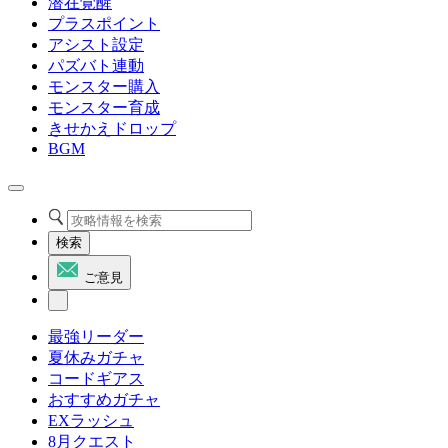
潜在覚醒
プラスポイント
アシスト設定
パズバト連動
モンスター購入
モンスター育成
きせかえドロップ
BGM
検索
ご意見
最強リーダー
夏休みガチャ
コードギアス
おすすめガチャ
EXラッシュ
8月クエスト