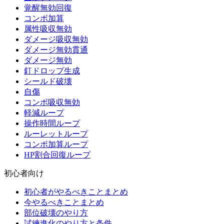
覚醒無効回復
コンボ加算
属性吸収無効
ダメージ吸収無効
ダメージ無効貫通
ダメージ無効
釘ドロップ生成
シールド破壊
自傷
コンボ吸収無効
軽減ループ
操作時間ループ
ルーレットループ
コンボ加算ループ
HP割合回復ループ
初心者向け
初心者がやるべきことまとめ
今やるべきことまとめ
部位破壊のやり方
試練進化のやり方と条件