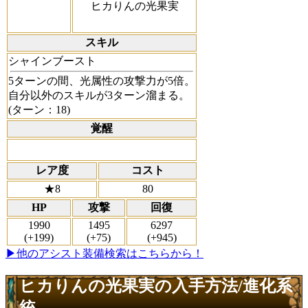
ヒカりんの光果実
スキル
シャインブースト
5ターンの間、光属性の攻撃力が5倍。
自分以外のスキルが3ターン溜まる。
(ターン：18)
覚醒
レア度
コスト
★8
80
HP
攻撃
回復
1990
1495
6297
(+199)
(+75)
(+945)
▶他のアシスト装備検索はこちらから！
ヒカりんの光果実の入手方法/進化系
統