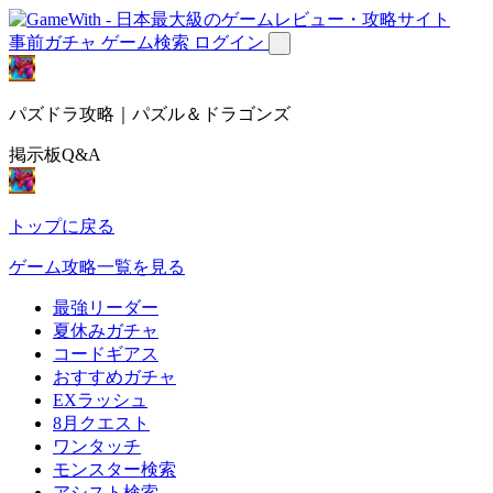
事前ガチャ
ゲーム検索
ログイン
パズドラ攻略｜パズル＆ドラゴンズ
掲示板Q&A
トップに戻る
ゲーム攻略一覧を見る
最強リーダー
夏休みガチャ
コードギアス
おすすめガチャ
EXラッシュ
8月クエスト
ワンタッチ
モンスター検索
アシスト検索