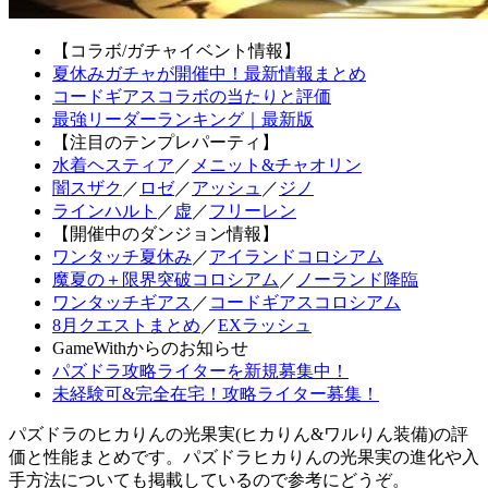
【コラボ/ガチャイベント情報】
夏休みガチャが開催中！最新情報まとめ
コードギアスコラボの当たりと評価
最強リーダーランキング｜最新版
【注目のテンプレパーティ】
水着ヘスティア
／
メニット&チャオリン
闇スザク
／
ロゼ
／
アッシュ
／
ジノ
ラインハルト
／
虚
／
フリーレン
【開催中のダンジョン情報】
ワンタッチ夏休み
／
アイランドコロシアム
魔夏の＋限界突破コロシアム
／
ノーランド降臨
ワンタッチギアス
／
コードギアスコロシアム
8月クエストまとめ
／
EXラッシュ
GameWithからのお知らせ
パズドラ攻略ライターを新規募集中！
未経験可&完全在宅！攻略ライター募集！
パズドラのヒカりんの光果実(ヒカりん&ワルりん装備)の評
価と性能まとめです。パズドラヒカりんの光果実の進化や入
手方法についても掲載しているので参考にどうぞ。