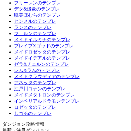
フリーレンのテンプレ
デク&爆豪のテンプレ
暁美ほむらのテンプレ
ヒンメルのテンプレ
ランスのテンプレ
フェルンのテンプレ
メイドイルミナのテンプレ
ブレイブXゴッドのテンプレ
メイドロゼッタのテンプレ
メイドイデアルのテンプレ
ゼラ&チェルンのテンプレ
レム&ラムのテンプレ
メイドクラウディアのテンプレ
アネッタのテンプレ
江戸川コナンのテンプレ
メイドメタトロンのテンプレ
インペリアルドラモンテンプレ
ロゼッタのテンプレ
しづるのテンプレ
ダンジョン攻略情報
最新・注目ダンジョン