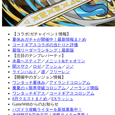
【コラボ/ガチャイベント情報】
夏休みガチャが開催中！最新情報まとめ
コードギアスコラボの当たりと評価
最強リーダーランキング｜最新版
【注目のテンプレパーティ】
水着ヘスティア
／
メニット&チャオリン
闇スザク
／
ロゼ
／
アッシュ
／
ジノ
ラインハルト
／
虚
／
フリーレン
【開催中のダンジョン情報】
ワンタッチ夏休み
／
アイランドコロシアム
魔夏の＋限界突破コロシアム
／
ノーランド降臨
ワンタッチギアス
／
コードギアスコロシアム
8月クエストまとめ
／
EXラッシュ
GameWithからのお知らせ
パズドラ攻略ライターを新規募集中！
未経験可&完全在宅！攻略ライター募集！