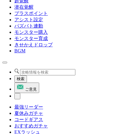
超覚醒
潜在覚醒
プラスポイント
アシスト設定
パズバト連動
モンスター購入
モンスター育成
きせかえドロップ
BGM
検索
ご意見
最強リーダー
夏休みガチャ
コードギアス
おすすめガチャ
EXラッシュ