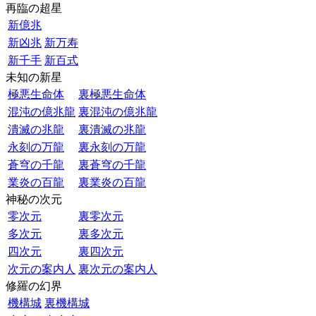
再臨の超星
新億兆
新凶兆
新万寿
新千手
新百式
未知の新星
極悪生命体
裏極悪生命体
混沌の億兆龍
裏混沌の億兆龍
潰滅の兆龍
裏潰滅の兆龍
永刻の万龍
裏永刻の万龍
蒼穹の千龍
裏蒼穹の千龍
業炎の百龍
裏業炎の百龍
神秘の次元
零次元
裏零次元
多次元
裏多次元
四次元
裏四次元
次元の案内人
裏次元の案内人
修羅の幻界
機構城
裏機構城