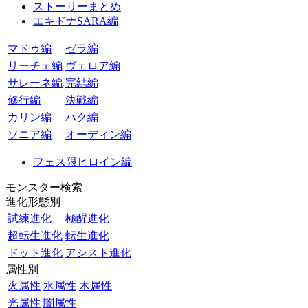
ストーリーまとめ
エキドナSARA編
マドゥ編
ゼラ編
リーチェ編
ヴェロア編
サレーネ編
完結編
修行編
決戦編
カリン編
ハク編
ソニア編
オーディン編
フェス限ヒロイン編
モンスター検索
進化形態別
試練進化
極醒進化
超転生進化
転生進化
ドット進化
アシスト進化
属性別
火属性
水属性
木属性
光属性
闇属性