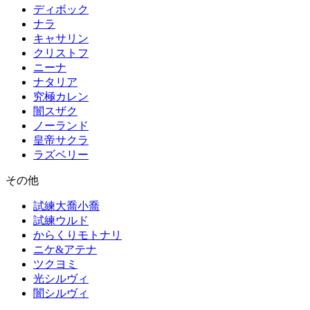
ディボック
ナラ
キャサリン
クリストフ
ニーナ
ナタリア
究極カレン
闇スザク
ノーランド
皇帝サクラ
ラズベリー
その他
試練大喬小喬
試練ウルド
からくりモトナリ
ニケ&アテナ
ツクヨミ
光シルヴィ
闇シルヴィ