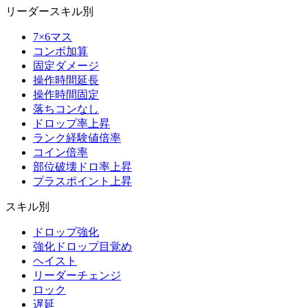
リーダースキル別
7×6マス
コンボ加算
固定ダメージ
操作時間延長
操作時間固定
落ちコンなし
ドロップ率上昇
ランク経験値倍率
コイン倍率
部位破壊ドロ率上昇
プラスポイント上昇
スキル別
ドロップ強化
強化ドロップ目覚め
ヘイスト
リーダーチェンジ
ロック
遅延