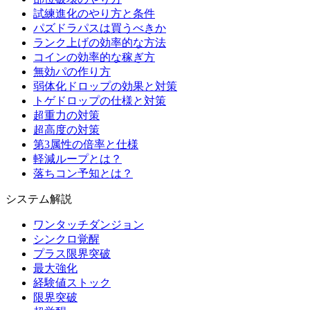
試練進化のやり方と条件
パズドラパスは買うべきか
ランク上げの効率的な方法
コインの効率的な稼ぎ方
無効パの作り方
弱体化ドロップの効果と対策
トゲドロップの仕様と対策
超重力の対策
超高度の対策
第3属性の倍率と仕様
軽減ループとは？
落ちコン予知とは？
システム解説
ワンタッチダンジョン
シンクロ覚醒
プラス限界突破
最大強化
経験値ストック
限界突破