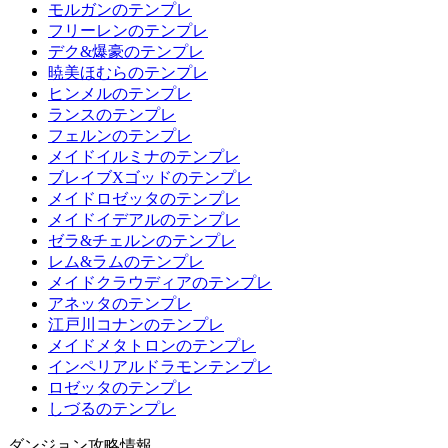
モルガンのテンプレ
フリーレンのテンプレ
デク&爆豪のテンプレ
暁美ほむらのテンプレ
ヒンメルのテンプレ
ランスのテンプレ
フェルンのテンプレ
メイドイルミナのテンプレ
ブレイブXゴッドのテンプレ
メイドロゼッタのテンプレ
メイドイデアルのテンプレ
ゼラ&チェルンのテンプレ
レム&ラムのテンプレ
メイドクラウディアのテンプレ
アネッタのテンプレ
江戸川コナンのテンプレ
メイドメタトロンのテンプレ
インペリアルドラモンテンプレ
ロゼッタのテンプレ
しづるのテンプレ
ダンジョン攻略情報