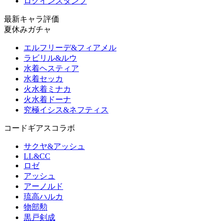
ログインスタンプ
最新キャラ評価
夏休みガチャ
エルフリーデ&フィアメル
ラビリル&ルウ
水着ヘスティア
水着セッカ
火水着ミナカ
火水着ドーナ
究極イシス&ネフティス
コードギアスコラボ
サクヤ&アッシュ
LL&CC
ロゼ
アッシュ
アーノルド
琉高ハルカ
物部勲
黒戸剣成