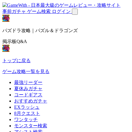
事前ガチャ
ゲーム検索
ログイン
パズドラ攻略｜パズル＆ドラゴンズ
掲示板Q&A
トップに戻る
ゲーム攻略一覧を見る
最強リーダー
夏休みガチャ
コードギアス
おすすめガチャ
EXラッシュ
8月クエスト
ワンタッチ
モンスター検索
アシスト検索