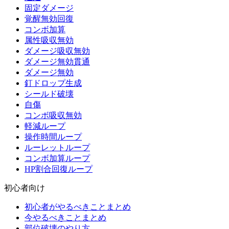
固定ダメージ
覚醒無効回復
コンボ加算
属性吸収無効
ダメージ吸収無効
ダメージ無効貫通
ダメージ無効
釘ドロップ生成
シールド破壊
自傷
コンボ吸収無効
軽減ループ
操作時間ループ
ルーレットループ
コンボ加算ループ
HP割合回復ループ
初心者向け
初心者がやるべきことまとめ
今やるべきことまとめ
部位破壊のやり方