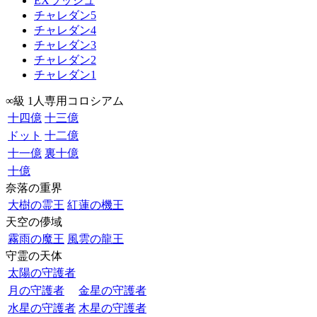
EXラッシュ
チャレダン5
チャレダン4
チャレダン3
チャレダン2
チャレダン1
∞級 1人専用コロシアム
十四億
十三億
ドット
十二億
十一億
裏十億
十億
奈落の重界
大樹の霊王
紅蓮の機王
天空の儚域
霧雨の魔王
風雲の龍王
守霊の天体
太陽の守護者
月の守護者
金星の守護者
水星の守護者
木星の守護者