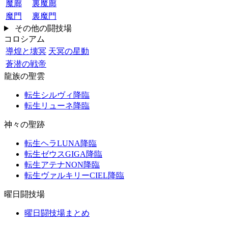
魔廊
裏魔廊
魔門
裏魔門
その他の闘技場
コロシアム
導煌と壊冥
天冥の星動
蒼潜の戦帝
龍族の聖雲
転生シルヴィ降臨
転生リューネ降臨
神々の聖跡
転生ヘラLUNA降臨
転生ゼウスGIGA降臨
転生アテナNON降臨
転生ヴァルキリーCIEL降臨
曜日闘技場
曜日闘技場まとめ