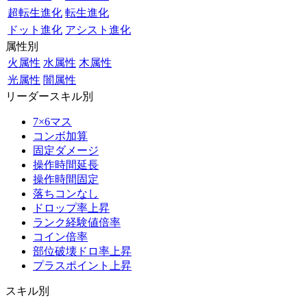
超転生進化
転生進化
ドット進化
アシスト進化
属性別
火属性
水属性
木属性
光属性
闇属性
リーダースキル別
7×6マス
コンボ加算
固定ダメージ
操作時間延長
操作時間固定
落ちコンなし
ドロップ率上昇
ランク経験値倍率
コイン倍率
部位破壊ドロ率上昇
プラスポイント上昇
スキル別