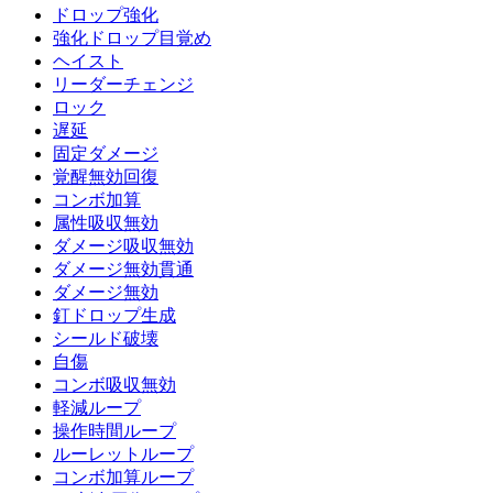
ドロップ強化
強化ドロップ目覚め
ヘイスト
リーダーチェンジ
ロック
遅延
固定ダメージ
覚醒無効回復
コンボ加算
属性吸収無効
ダメージ吸収無効
ダメージ無効貫通
ダメージ無効
釘ドロップ生成
シールド破壊
自傷
コンボ吸収無効
軽減ループ
操作時間ループ
ルーレットループ
コンボ加算ループ