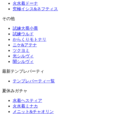
火水着ドーナ
究極イシス&ネフティス
その他
試練大喬小喬
試練ウルド
からくりモトナリ
ニケ&アテナ
ツクヨミ
光シルヴィ
闇シルヴィ
最新テンプレパーティ
テンプレパーティ一覧
夏休みガチャ
水着ヘスティア
火水着ミナカ
メニット&チャオリン