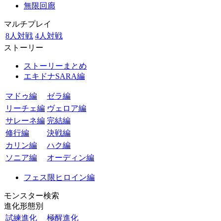
無限回廊
マルチプレイ
8人対戦
4人対戦
ストーリー
ストーリーまとめ
エキドナSARA編
マドゥ編
ゼラ編
リーチェ編
ヴェロア編
サレーネ編
完結編
修行編
決戦編
カリン編
ハク編
ソニア編
オーディン編
フェス限ヒロイン編
モンスター検索
進化形態別
試練進化
極醒進化