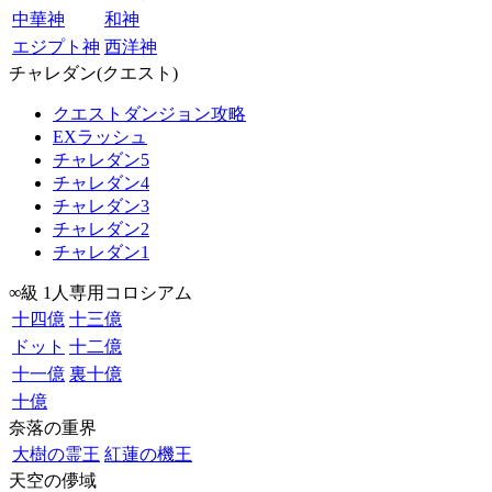
中華神
和神
エジプト神
西洋神
チャレダン(クエスト)
クエストダンジョン攻略
EXラッシュ
チャレダン5
チャレダン4
チャレダン3
チャレダン2
チャレダン1
∞級 1人専用コロシアム
十四億
十三億
ドット
十二億
十一億
裏十億
十億
奈落の重界
大樹の霊王
紅蓮の機王
天空の儚域