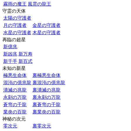
霧雨の魔王
風雲の龍王
守霊の天体
太陽の守護者
月の守護者
金星の守護者
水星の守護者
木星の守護者
再臨の超星
新億兆
新凶兆
新万寿
新千手
新百式
未知の新星
極悪生命体
裏極悪生命体
混沌の億兆龍
裏混沌の億兆龍
潰滅の兆龍
裏潰滅の兆龍
永刻の万龍
裏永刻の万龍
蒼穹の千龍
裏蒼穹の千龍
業炎の百龍
裏業炎の百龍
神秘の次元
零次元
裏零次元