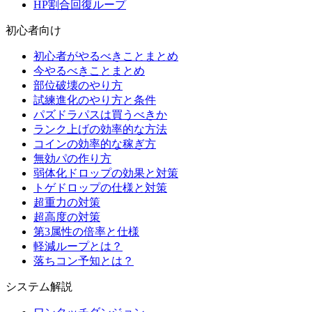
HP割合回復ループ
初心者向け
初心者がやるべきことまとめ
今やるべきことまとめ
部位破壊のやり方
試練進化のやり方と条件
パズドラパスは買うべきか
ランク上げの効率的な方法
コインの効率的な稼ぎ方
無効パの作り方
弱体化ドロップの効果と対策
トゲドロップの仕様と対策
超重力の対策
超高度の対策
第3属性の倍率と仕様
軽減ループとは？
落ちコン予知とは？
システム解説