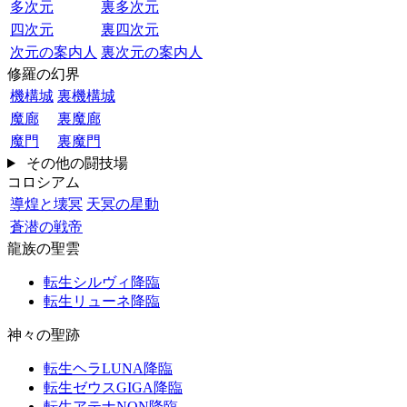
多次元
裏多次元
四次元
裏四次元
次元の案内人
裏次元の案内人
修羅の幻界
機構城
裏機構城
魔廊
裏魔廊
魔門
裏魔門
その他の闘技場
コロシアム
導煌と壊冥
天冥の星動
蒼潜の戦帝
龍族の聖雲
転生シルヴィ降臨
転生リューネ降臨
神々の聖跡
転生ヘラLUNA降臨
転生ゼウスGIGA降臨
転生アテナNON降臨