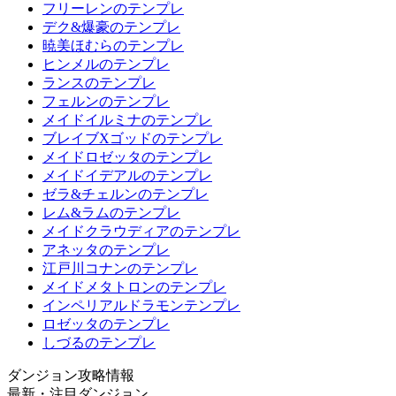
フリーレンのテンプレ
デク&爆豪のテンプレ
暁美ほむらのテンプレ
ヒンメルのテンプレ
ランスのテンプレ
フェルンのテンプレ
メイドイルミナのテンプレ
ブレイブXゴッドのテンプレ
メイドロゼッタのテンプレ
メイドイデアルのテンプレ
ゼラ&チェルンのテンプレ
レム&ラムのテンプレ
メイドクラウディアのテンプレ
アネッタのテンプレ
江戸川コナンのテンプレ
メイドメタトロンのテンプレ
インペリアルドラモンテンプレ
ロゼッタのテンプレ
しづるのテンプレ
ダンジョン攻略情報
最新・注目ダンジョン