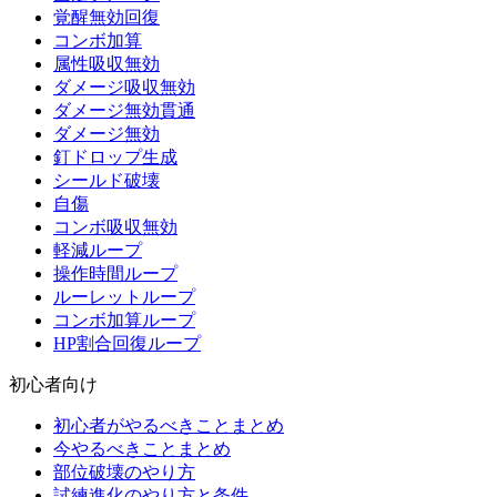
覚醒無効回復
コンボ加算
属性吸収無効
ダメージ吸収無効
ダメージ無効貫通
ダメージ無効
釘ドロップ生成
シールド破壊
自傷
コンボ吸収無効
軽減ループ
操作時間ループ
ルーレットループ
コンボ加算ループ
HP割合回復ループ
初心者向け
初心者がやるべきことまとめ
今やるべきことまとめ
部位破壊のやり方
試練進化のやり方と条件