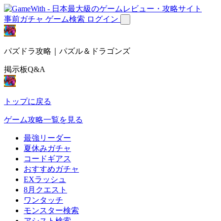
事前ガチャ
ゲーム検索
ログイン
パズドラ攻略｜パズル＆ドラゴンズ
掲示板Q&A
トップに戻る
ゲーム攻略一覧を見る
最強リーダー
夏休みガチャ
コードギアス
おすすめガチャ
EXラッシュ
8月クエスト
ワンタッチ
モンスター検索
アシスト検索