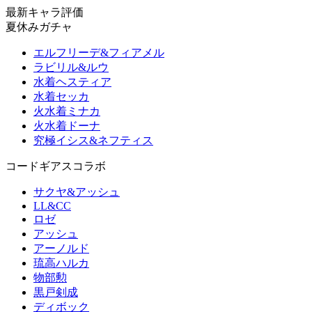
最新キャラ評価
夏休みガチャ
エルフリーデ&フィアメル
ラビリル&ルウ
水着ヘスティア
水着セッカ
火水着ミナカ
火水着ドーナ
究極イシス&ネフティス
コードギアスコラボ
サクヤ&アッシュ
LL&CC
ロゼ
アッシュ
アーノルド
琉高ハルカ
物部勲
黒戸剣成
ディボック