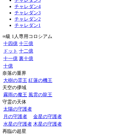
チャレダン5
チャレダン4
チャレダン3
チャレダン2
チャレダン1
∞級 1人専用コロシアム
十四億
十三億
ドット
十二億
十一億
裏十億
十億
奈落の重界
大樹の霊王
紅蓮の機王
天空の儚域
霧雨の魔王
風雲の龍王
守霊の天体
太陽の守護者
月の守護者
金星の守護者
水星の守護者
木星の守護者
再臨の超星