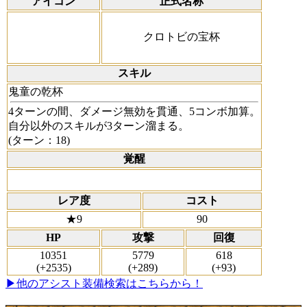
アイコン
正式名称
クロトビの宝杯
スキル
鬼童の乾杯
4ターンの間、ダメージ無効を貫通、5コンボ加算。
自分以外のスキルが3ターン溜まる。
(ターン：18)
覚醒
レア度
コスト
★9
90
HP
攻撃
回復
10351
5779
618
(+2535)
(+289)
(+93)
▶他のアシスト装備検索はこちらから！