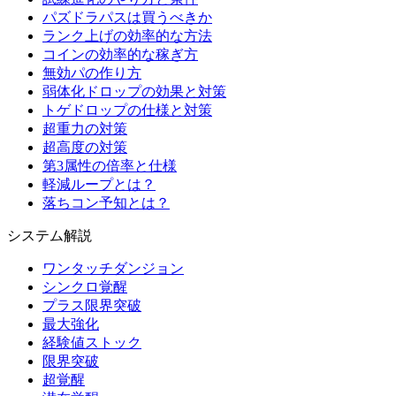
パズドラパスは買うべきか
ランク上げの効率的な方法
コインの効率的な稼ぎ方
無効パの作り方
弱体化ドロップの効果と対策
トゲドロップの仕様と対策
超重力の対策
超高度の対策
第3属性の倍率と仕様
軽減ループとは？
落ちコン予知とは？
システム解説
ワンタッチダンジョン
シンクロ覚醒
プラス限界突破
最大強化
経験値ストック
限界突破
超覚醒