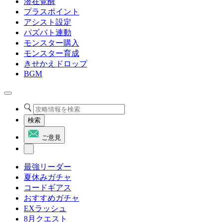
潜在覚醒
プラスポイント
アシスト設定
パズバト連動
モンスター購入
モンスター育成
きせかえドロップ
BGM
検索
ご意見
最強リーダー
夏休みガチャ
コードギアス
おすすめガチャ
EXラッシュ
8月クエスト