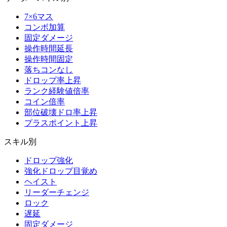
7×6マス
コンボ加算
固定ダメージ
操作時間延長
操作時間固定
落ちコンなし
ドロップ率上昇
ランク経験値倍率
コイン倍率
部位破壊ドロ率上昇
プラスポイント上昇
スキル別
ドロップ強化
強化ドロップ目覚め
ヘイスト
リーダーチェンジ
ロック
遅延
固定ダメージ