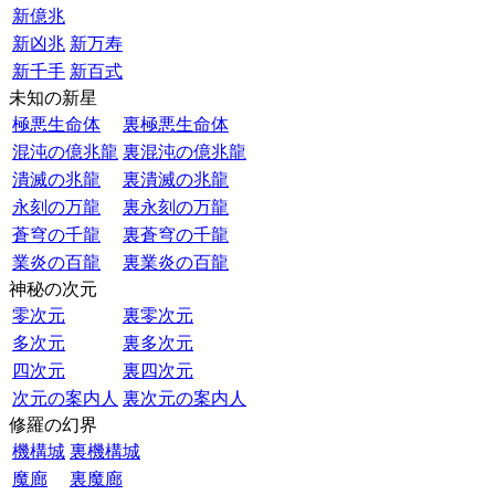
新億兆
新凶兆
新万寿
新千手
新百式
未知の新星
極悪生命体
裏極悪生命体
混沌の億兆龍
裏混沌の億兆龍
潰滅の兆龍
裏潰滅の兆龍
永刻の万龍
裏永刻の万龍
蒼穹の千龍
裏蒼穹の千龍
業炎の百龍
裏業炎の百龍
神秘の次元
零次元
裏零次元
多次元
裏多次元
四次元
裏四次元
次元の案内人
裏次元の案内人
修羅の幻界
機構城
裏機構城
魔廊
裏魔廊