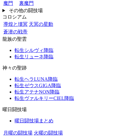
魔門
裏魔門
その他の闘技場
コロシアム
導煌と壊冥
天冥の星動
蒼潜の戦帝
龍族の聖雲
転生シルヴィ降臨
転生リューネ降臨
神々の聖跡
転生ヘラLUNA降臨
転生ゼウスGIGA降臨
転生アテナNON降臨
転生ヴァルキリーCIEL降臨
曜日闘技場
曜日闘技場まとめ
月曜の闘技場
火曜の闘技場