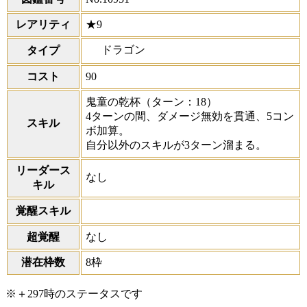
レアリティ
★9
ドラゴン
タイプ
コスト
90
鬼童の乾杯
（ターン：18）
4ターンの間、ダメージ無効を貫通、5コン
スキル
ボ加算。
自分以外のスキルが3ターン溜まる。
リーダース
なし
キル
覚醒スキル
超覚醒
なし
潜在枠数
8枠
※＋297時のステータスです