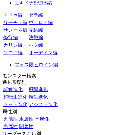
エキドナSARA編
マドゥ編
ゼラ編
リーチェ編
ヴェロア編
サレーネ編
完結編
修行編
決戦編
カリン編
ハク編
ソニア編
オーディン編
フェス限ヒロイン編
モンスター検索
進化形態別
試練進化
極醒進化
超転生進化
転生進化
ドット進化
アシスト進化
属性別
火属性
水属性
木属性
光属性
闇属性
リーダースキル別