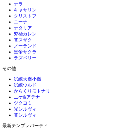
ナラ
キャサリン
クリストフ
ニーナ
ナタリア
究極カレン
闇スザク
ノーランド
皇帝サクラ
ラズベリー
その他
試練大喬小喬
試練ウルド
からくりモトナリ
ニケ&アテナ
ツクヨミ
光シルヴィ
闇シルヴィ
最新テンプレパーティ