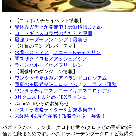
【コラボ/ガチャイベント情報】
夏休みガチャが開催中！最新情報まとめ
コードギアスコラボの当たりと評価
最強リーダーランキング｜最新版
【注目のテンプレパーティ】
水着ヘスティア
／
メニット&チャオリン
闇スザク
／
ロゼ
／
アッシュ
／
ジノ
ラインハルト
／
虚
／
フリーレン
【開催中のダンジョン情報】
ワンタッチ夏休み
／
アイランドコロシアム
魔夏の＋限界突破コロシアム
／
ノーランド降臨
ワンタッチギアス
／
コードギアスコロシアム
8月クエストまとめ
／
EXラッシュ
GameWithからのお知らせ
パズドラ攻略ライターを新規募集中！
未経験可&完全在宅！攻略ライター募集！
パズドラのバーテンダークロトビ武器(クロトビの宝杯)の評
価と性能まとめです。パズドラバーテンダークロトビ装備の