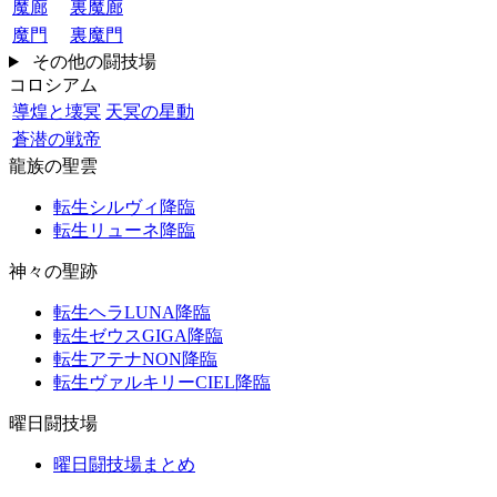
魔廊
裏魔廊
魔門
裏魔門
その他の闘技場
コロシアム
導煌と壊冥
天冥の星動
蒼潜の戦帝
龍族の聖雲
転生シルヴィ降臨
転生リューネ降臨
神々の聖跡
転生ヘラLUNA降臨
転生ゼウスGIGA降臨
転生アテナNON降臨
転生ヴァルキリーCIEL降臨
曜日闘技場
曜日闘技場まとめ