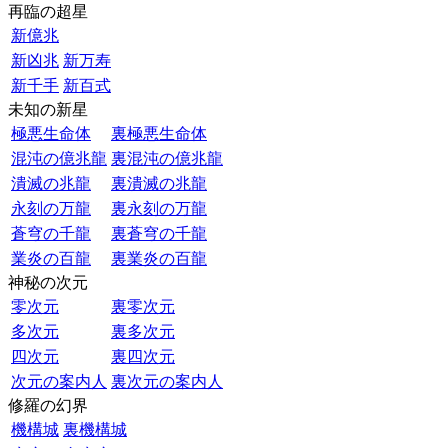
再臨の超星
新億兆
新凶兆
新万寿
新千手
新百式
未知の新星
極悪生命体
裏極悪生命体
混沌の億兆龍
裏混沌の億兆龍
潰滅の兆龍
裏潰滅の兆龍
永刻の万龍
裏永刻の万龍
蒼穹の千龍
裏蒼穹の千龍
業炎の百龍
裏業炎の百龍
神秘の次元
零次元
裏零次元
多次元
裏多次元
四次元
裏四次元
次元の案内人
裏次元の案内人
修羅の幻界
機構城
裏機構城