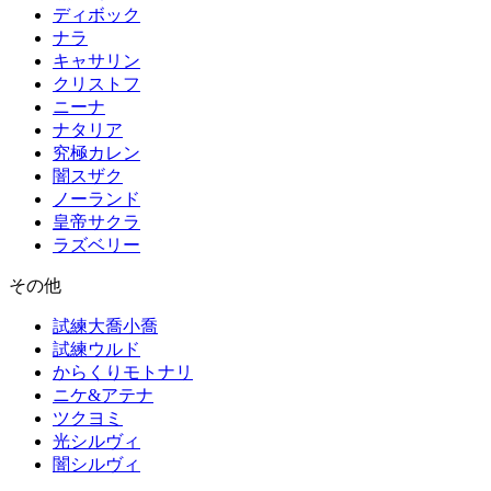
ディボック
ナラ
キャサリン
クリストフ
ニーナ
ナタリア
究極カレン
闇スザク
ノーランド
皇帝サクラ
ラズベリー
その他
試練大喬小喬
試練ウルド
からくりモトナリ
ニケ&アテナ
ツクヨミ
光シルヴィ
闇シルヴィ