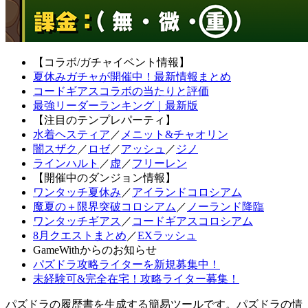
【コラボ/ガチャイベント情報】
夏休みガチャが開催中！最新情報まとめ
コードギアスコラボの当たりと評価
最強リーダーランキング｜最新版
【注目のテンプレパーティ】
水着ヘスティア
／
メニット&チャオリン
闇スザク
／
ロゼ
／
アッシュ
／
ジノ
ラインハルト
／
虚
／
フリーレン
【開催中のダンジョン情報】
ワンタッチ夏休み
／
アイランドコロシアム
魔夏の＋限界突破コロシアム
／
ノーランド降臨
ワンタッチギアス
／
コードギアスコロシアム
8月クエストまとめ
／
EXラッシュ
GameWithからのお知らせ
パズドラ攻略ライターを新規募集中！
未経験可&完全在宅！攻略ライター募集！
パズドラの履歴書を生成する簡易ツールです。パズドラの情