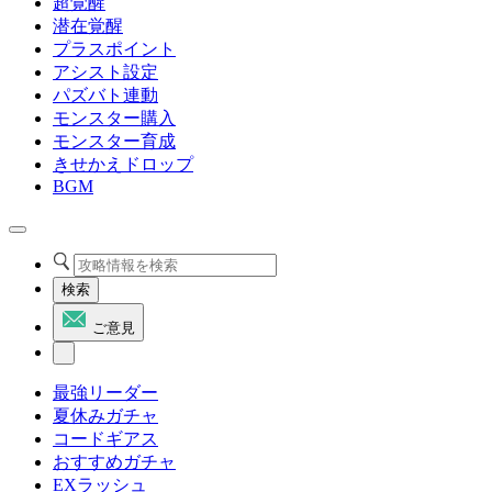
超覚醒
潜在覚醒
プラスポイント
アシスト設定
パズバト連動
モンスター購入
モンスター育成
きせかえドロップ
BGM
検索
ご意見
最強リーダー
夏休みガチャ
コードギアス
おすすめガチャ
EXラッシュ