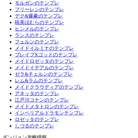
モルガンのテンプレ
フリーレンのテンプレ
デク&爆豪のテンプレ
暁美ほむらのテンプレ
ヒンメルのテンプレ
ランスのテンプレ
フェルンのテンプレ
メイドイルミナのテンプレ
ブレイブXゴッドのテンプレ
メイドロゼッタのテンプレ
メイドイデアルのテンプレ
ゼラ&チェルンのテンプレ
レム&ラムのテンプレ
メイドクラウディアのテンプレ
アネッタのテンプレ
江戸川コナンのテンプレ
メイドメタトロンのテンプレ
インペリアルドラモンテンプレ
ロゼッタのテンプレ
しづるのテンプレ
ダンジョン攻略情報