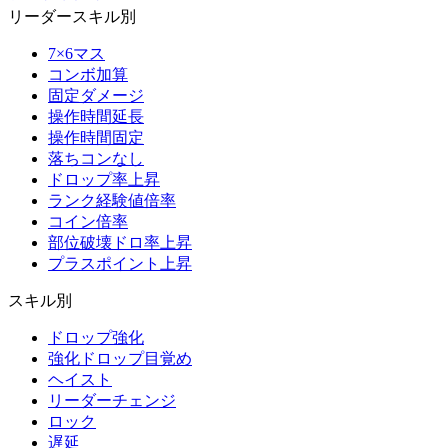
リーダースキル別
7×6マス
コンボ加算
固定ダメージ
操作時間延長
操作時間固定
落ちコンなし
ドロップ率上昇
ランク経験値倍率
コイン倍率
部位破壊ドロ率上昇
プラスポイント上昇
スキル別
ドロップ強化
強化ドロップ目覚め
ヘイスト
リーダーチェンジ
ロック
遅延