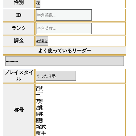
性別
ID
ランク
課金
よく使っているリーダー
プレイスタイ
ル
百式
千手
万寿
凶兆
称号
億兆
極悪
新百式
新千手