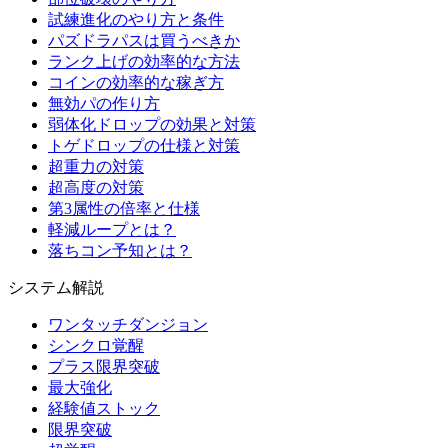
試練進化のやり方と条件
パズドラパスは買うべきか
ランク上げの効率的な方法
コインの効率的な稼ぎ方
無効パの作り方
弱体化ドロップの効果と対策
トゲドロップの仕様と対策
超重力の対策
超高度の対策
第3属性の倍率と仕様
軽減ループとは？
落ちコン予知とは？
システム解説
ワンタッチダンジョン
シンクロ覚醒
プラス限界突破
最大強化
経験値ストック
限界突破