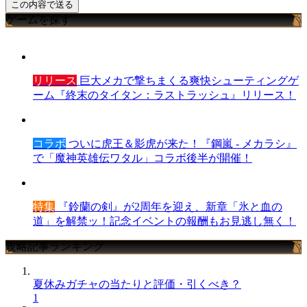
ゲームを探す
リリース
巨大メカで撃ちまくる爽快シューティングゲ
ーム『終末のタイタン：ラストラッシュ』リリース！
コラボ
ついに虎王＆影虎が来た！『鋼嵐 - メカラシ』
で「魔神英雄伝ワタル」コラボ後半が開催！
特集
『鈴蘭の剣』が2周年を迎え、新章「氷と血の
道」を解禁ッ！記念イベントの報酬もお見逃し無く！
攻略記事ランキング
夏休みガチャの当たりと評価・引くべき？
1