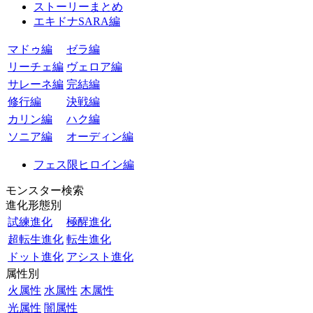
ストーリーまとめ
エキドナSARA編
マドゥ編
ゼラ編
リーチェ編
ヴェロア編
サレーネ編
完結編
修行編
決戦編
カリン編
ハク編
ソニア編
オーディン編
フェス限ヒロイン編
モンスター検索
進化形態別
試練進化
極醒進化
超転生進化
転生進化
ドット進化
アシスト進化
属性別
火属性
水属性
木属性
光属性
闇属性