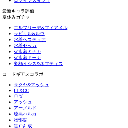
ログインスタンプ
最新キャラ評価
夏休みガチャ
エルフリーデ&フィアメル
ラビリル&ルウ
水着ヘスティア
水着セッカ
火水着ミナカ
火水着ドーナ
究極イシス&ネフティス
コードギアスコラボ
サクヤ&アッシュ
LL&CC
ロゼ
アッシュ
アーノルド
琉高ハルカ
物部勲
黒戸剣成