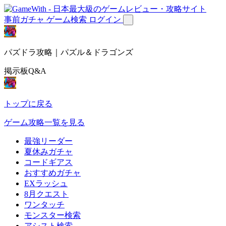
事前ガチャ
ゲーム検索
ログイン
パズドラ攻略｜パズル＆ドラゴンズ
掲示板Q&A
トップに戻る
ゲーム攻略一覧を見る
最強リーダー
夏休みガチャ
コードギアス
おすすめガチャ
EXラッシュ
8月クエスト
ワンタッチ
モンスター検索
アシスト検索