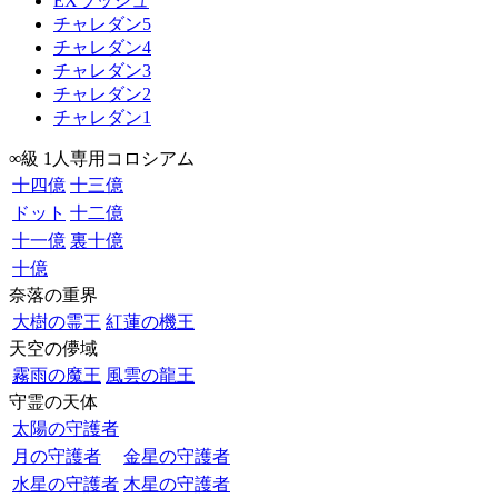
EXラッシュ
チャレダン5
チャレダン4
チャレダン3
チャレダン2
チャレダン1
∞級 1人専用コロシアム
十四億
十三億
ドット
十二億
十一億
裏十億
十億
奈落の重界
大樹の霊王
紅蓮の機王
天空の儚域
霧雨の魔王
風雲の龍王
守霊の天体
太陽の守護者
月の守護者
金星の守護者
水星の守護者
木星の守護者