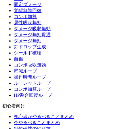
固定ダメージ
覚醒無効回復
コンボ加算
属性吸収無効
ダメージ吸収無効
ダメージ無効貫通
ダメージ無効
釘ドロップ生成
シールド破壊
自傷
コンボ吸収無効
軽減ループ
操作時間ループ
ルーレットループ
コンボ加算ループ
HP割合回復ループ
初心者向け
初心者がやるべきことまとめ
今やるべきことまとめ
部位破壊のやり方