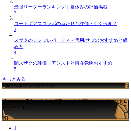
最強リーダーランキング｜夏休みの評価掲載
2
コードギアスコラボの当たりと評価・引くべき？
3
スザクのテンプレパーティ・代用/サブのおすすめと組
み方
4
闇スザクの評価！アシストと潜在覚醒おすすめ
5
もっとみる
GameWithからのお知らせ
【Amazon7月】おすすめ記事からよく買われているコントロ
ーラーTOP4
PR
1