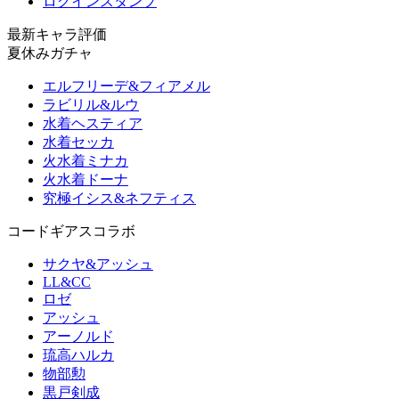
ログインスタンプ
最新キャラ評価
夏休みガチャ
エルフリーデ&フィアメル
ラビリル&ルウ
水着ヘスティア
水着セッカ
火水着ミナカ
火水着ドーナ
究極イシス&ネフティス
コードギアスコラボ
サクヤ&アッシュ
LL&CC
ロゼ
アッシュ
アーノルド
琉高ハルカ
物部勲
黒戸剣成