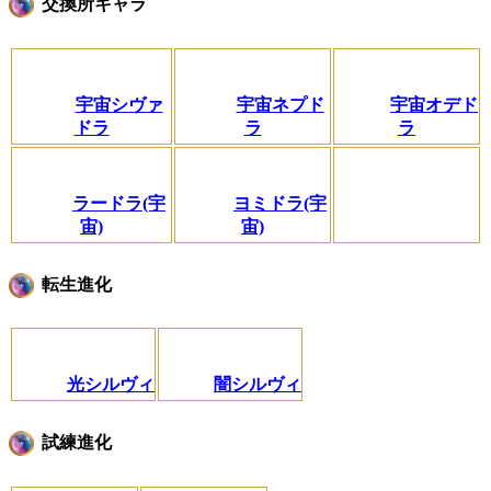
交換所キャラ
宇宙シヴァ
宇宙ネプド
宇宙オデド
ドラ
ラ
ラ
ラードラ(宇
ヨミドラ(宇
宙)
宙)
転生進化
光シルヴィ
闇シルヴィ
試練進化