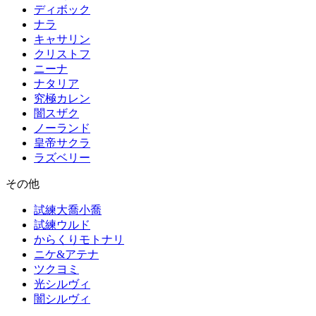
ディボック
ナラ
キャサリン
クリストフ
ニーナ
ナタリア
究極カレン
闇スザク
ノーランド
皇帝サクラ
ラズベリー
その他
試練大喬小喬
試練ウルド
からくりモトナリ
ニケ&アテナ
ツクヨミ
光シルヴィ
闇シルヴィ