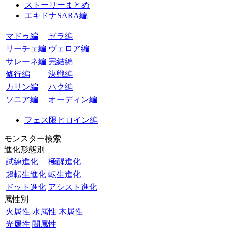
ストーリーまとめ
エキドナSARA編
マドゥ編
ゼラ編
リーチェ編
ヴェロア編
サレーネ編
完結編
修行編
決戦編
カリン編
ハク編
ソニア編
オーディン編
フェス限ヒロイン編
モンスター検索
進化形態別
試練進化
極醒進化
超転生進化
転生進化
ドット進化
アシスト進化
属性別
火属性
水属性
木属性
光属性
闇属性