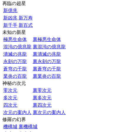
再臨の超星
新億兆
新凶兆
新万寿
新千手
新百式
未知の新星
極悪生命体
裏極悪生命体
混沌の億兆龍
裏混沌の億兆龍
潰滅の兆龍
裏潰滅の兆龍
永刻の万龍
裏永刻の万龍
蒼穹の千龍
裏蒼穹の千龍
業炎の百龍
裏業炎の百龍
神秘の次元
零次元
裏零次元
多次元
裏多次元
四次元
裏四次元
次元の案内人
裏次元の案内人
修羅の幻界
機構城
裏機構城