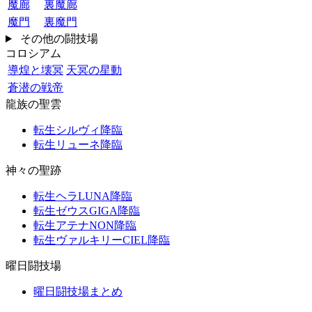
魔廊
裏魔廊
魔門
裏魔門
その他の闘技場
コロシアム
導煌と壊冥
天冥の星動
蒼潜の戦帝
龍族の聖雲
転生シルヴィ降臨
転生リューネ降臨
神々の聖跡
転生ヘラLUNA降臨
転生ゼウスGIGA降臨
転生アテナNON降臨
転生ヴァルキリーCIEL降臨
曜日闘技場
曜日闘技場まとめ