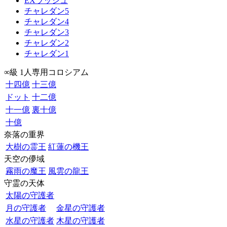
EXラッシュ
チャレダン5
チャレダン4
チャレダン3
チャレダン2
チャレダン1
∞級 1人専用コロシアム
十四億
十三億
ドット
十二億
十一億
裏十億
十億
奈落の重界
大樹の霊王
紅蓮の機王
天空の儚域
霧雨の魔王
風雲の龍王
守霊の天体
太陽の守護者
月の守護者
金星の守護者
水星の守護者
木星の守護者