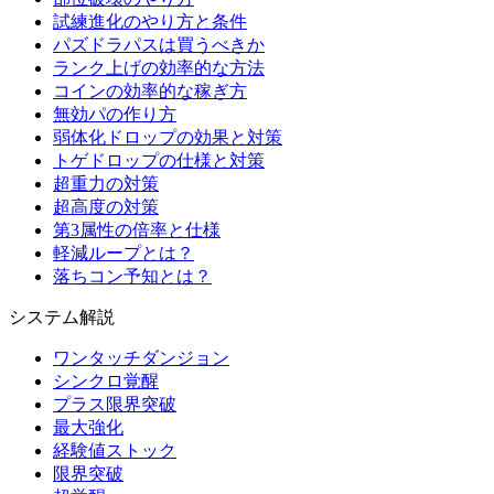
試練進化のやり方と条件
パズドラパスは買うべきか
ランク上げの効率的な方法
コインの効率的な稼ぎ方
無効パの作り方
弱体化ドロップの効果と対策
トゲドロップの仕様と対策
超重力の対策
超高度の対策
第3属性の倍率と仕様
軽減ループとは？
落ちコン予知とは？
システム解説
ワンタッチダンジョン
シンクロ覚醒
プラス限界突破
最大強化
経験値ストック
限界突破