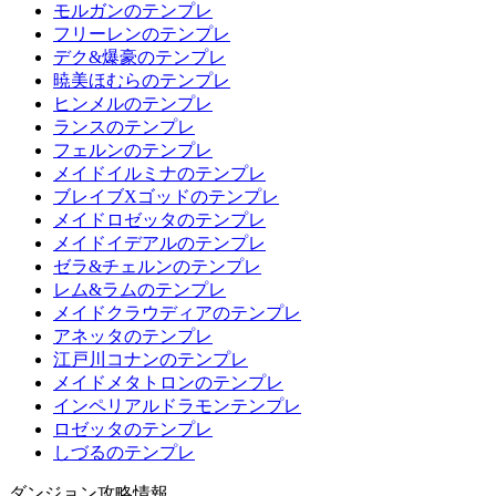
モルガンのテンプレ
フリーレンのテンプレ
デク&爆豪のテンプレ
暁美ほむらのテンプレ
ヒンメルのテンプレ
ランスのテンプレ
フェルンのテンプレ
メイドイルミナのテンプレ
ブレイブXゴッドのテンプレ
メイドロゼッタのテンプレ
メイドイデアルのテンプレ
ゼラ&チェルンのテンプレ
レム&ラムのテンプレ
メイドクラウディアのテンプレ
アネッタのテンプレ
江戸川コナンのテンプレ
メイドメタトロンのテンプレ
インペリアルドラモンテンプレ
ロゼッタのテンプレ
しづるのテンプレ
ダンジョン攻略情報