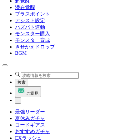
超覚醒
潜在覚醒
プラスポイント
アシスト設定
パズバト連動
モンスター購入
モンスター育成
きせかえドロップ
BGM
検索
ご意見
最強リーダー
夏休みガチャ
コードギアス
おすすめガチャ
EXラッシュ