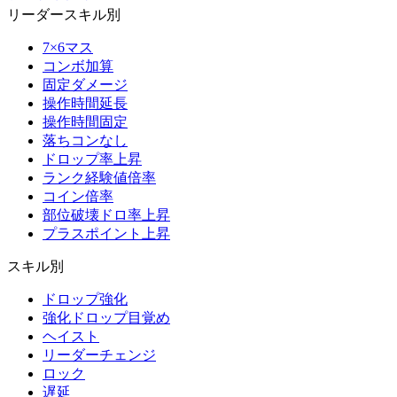
リーダースキル別
7×6マス
コンボ加算
固定ダメージ
操作時間延長
操作時間固定
落ちコンなし
ドロップ率上昇
ランク経験値倍率
コイン倍率
部位破壊ドロ率上昇
プラスポイント上昇
スキル別
ドロップ強化
強化ドロップ目覚め
ヘイスト
リーダーチェンジ
ロック
遅延