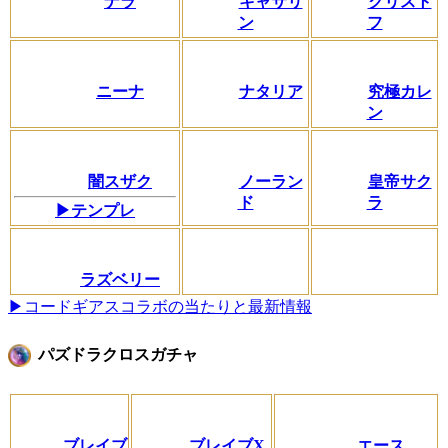
ナラ
キャサリ
クリスト
ン
フ
ニーナ
ナタリア
究極カレ
ン
闇スザク
ノーラン
皇帝サク
ド
ラ
▶テンプレ
ラズベリー
▶コードギアスコラボの当たりと最新情報
パズドラクロスガチャ
ブレイブ
ブレイブX
エース