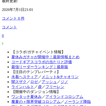
最終更新:
2026年7月1日21:01
コメント
0
件
コメント
0
【コラボ/ガチャイベント情報】
夏休みガチャが開催中！最新情報まとめ
コードギアスコラボの当たりと評価
最強リーダーランキング｜最新版
【注目のテンプレパーティ】
水着ヘスティア
／
メニット&チャオリン
闇スザク
／
ロゼ
／
アッシュ
／
ジノ
ラインハルト
／
虚
／
フリーレン
【開催中のダンジョン情報】
ワンタッチ夏休み
／
アイランドコロシアム
魔夏の＋限界突破コロシアム
／
ノーランド降臨