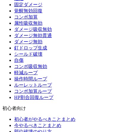
固定ダメージ
覚醒無効回復
コンボ加算
属性吸収無効
ダメージ吸収無効
ダメージ無効貫通
ダメージ無効
釘ドロップ生成
シールド破壊
自傷
コンボ吸収無効
軽減ループ
操作時間ループ
ルーレットループ
コンボ加算ループ
HP割合回復ループ
初心者向け
初心者がやるべきことまとめ
今やるべきことまとめ
部位破壊のやり方