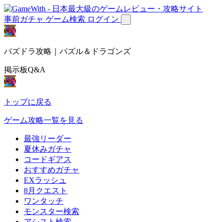
事前ガチャ
ゲーム検索
ログイン
パズドラ攻略｜パズル＆ドラゴンズ
掲示板Q&A
トップに戻る
ゲーム攻略一覧を見る
最強リーダー
夏休みガチャ
コードギアス
おすすめガチャ
EXラッシュ
8月クエスト
ワンタッチ
モンスター検索
アシスト検索