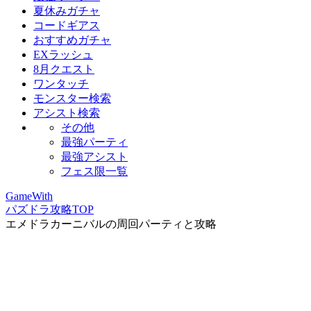
夏休みガチャ
コードギアス
おすすめガチャ
EXラッシュ
8月クエスト
ワンタッチ
モンスター検索
アシスト検索
その他
最強パーティ
最強アシスト
フェス限一覧
GameWith
パズドラ攻略TOP
エメドラカーニバルの周回パーティと攻略