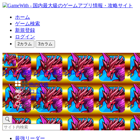
ホーム
ゲーム検索
新規登録
ログイン
2カラム
3カラム
パズドラ攻略｜パズル＆ドラゴンズ
他の攻略
コミュ
速報
掲示板
最強リーダー