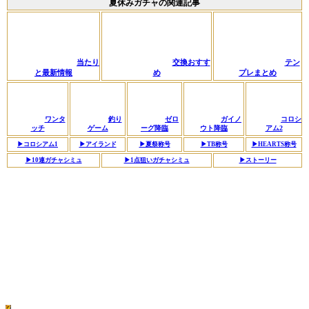
夏休みガチャの関連記事
当たり
交換おすす
テン
と最新情報
め
プレまとめ
ワンタ
釣り
ゼロ
ガイノ
コロシ
ッチ
ゲーム
ーグ降臨
ウト降臨
アム2
▶︎コロシアム1
▶︎アイランド
▶︎夏祭称号
▶︎TB称号
▶︎HEARTS称号
▶︎10連ガチャシミュ
▶︎1点狙いガチャシミュ
▶︎ストーリー