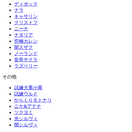
ディボック
ナラ
キャサリン
クリストフ
ニーナ
ナタリア
究極カレン
闇スザク
ノーランド
皇帝サクラ
ラズベリー
その他
試練大喬小喬
試練ウルド
からくりモトナリ
ニケ&アテナ
ツクヨミ
光シルヴィ
闇シルヴィ