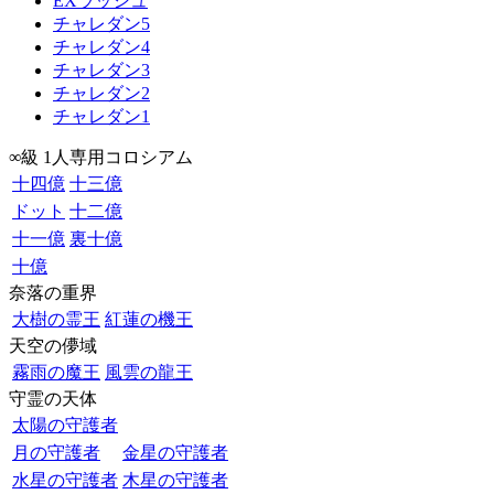
EXラッシュ
チャレダン5
チャレダン4
チャレダン3
チャレダン2
チャレダン1
∞級 1人専用コロシアム
十四億
十三億
ドット
十二億
十一億
裏十億
十億
奈落の重界
大樹の霊王
紅蓮の機王
天空の儚域
霧雨の魔王
風雲の龍王
守霊の天体
太陽の守護者
月の守護者
金星の守護者
水星の守護者
木星の守護者