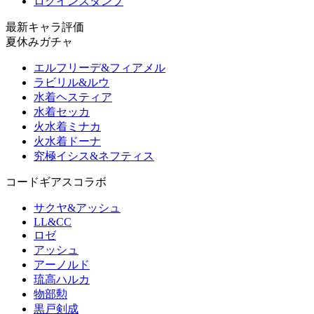
ログインスタンプ
最新キャラ評価
夏休みガチャ
エルフリーデ&フィアメル
ラビリル&ルウ
水着ヘスティア
水着セッカ
火水着ミナカ
火水着ドーナ
究極イシス&ネフティス
コードギアスコラボ
サクヤ&アッシュ
LL&CC
ロゼ
アッシュ
アーノルド
琉高ハルカ
物部勲
黒戸剣成