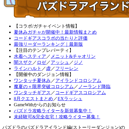
【コラボ/ガチャイベント情報】
夏休みガチャが開催中！最新情報まとめ
コードギアスコラボの当たりと評価
最強リーダーランキング｜最新版
【注目のテンプレパーティ】
水着ヘスティア
／
メニット&チャオリン
闇スザク
／
ロゼ
／
アッシュ
／
ジノ
ラインハルト
／
虚
／
フリーレン
【開催中のダンジョン情報】
ワンタッチ夏休み
／
アイランドコロシアム
魔夏の＋限界突破コロシアム
／
ノーランド降臨
ワンタッチギアス
／
コードギアスコロシアム
8月クエストまとめ
／
EXラッシュ
GameWithからのお知らせ
パズドラ攻略ライターを新規募集中！
未経験可&完全在宅！攻略ライター募集！
パズドラのパズドラアイランド編(ストーリーダンジョン)の