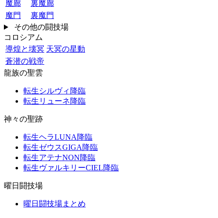
魔廊
裏魔廊
魔門
裏魔門
その他の闘技場
コロシアム
導煌と壊冥
天冥の星動
蒼潜の戦帝
龍族の聖雲
転生シルヴィ降臨
転生リューネ降臨
神々の聖跡
転生ヘラLUNA降臨
転生ゼウスGIGA降臨
転生アテナNON降臨
転生ヴァルキリーCIEL降臨
曜日闘技場
曜日闘技場まとめ