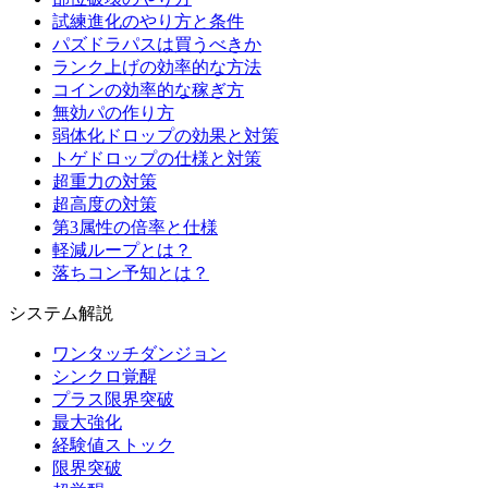
試練進化のやり方と条件
パズドラパスは買うべきか
ランク上げの効率的な方法
コインの効率的な稼ぎ方
無効パの作り方
弱体化ドロップの効果と対策
トゲドロップの仕様と対策
超重力の対策
超高度の対策
第3属性の倍率と仕様
軽減ループとは？
落ちコン予知とは？
システム解説
ワンタッチダンジョン
シンクロ覚醒
プラス限界突破
最大強化
経験値ストック
限界突破