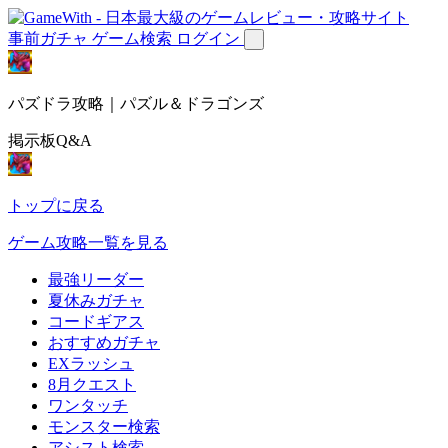
事前ガチャ
ゲーム検索
ログイン
パズドラ攻略｜パズル＆ドラゴンズ
掲示板Q&A
トップに戻る
ゲーム攻略一覧を見る
最強リーダー
夏休みガチャ
コードギアス
おすすめガチャ
EXラッシュ
8月クエスト
ワンタッチ
モンスター検索
アシスト検索