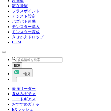
超覚醒
潜在覚醒
プラスポイント
アシスト設定
パズバト連動
モンスター購入
モンスター育成
きせかえドロップ
BGM
検索
ご意見
最強リーダー
夏休みガチャ
コードギアス
おすすめガチャ
EXラッシュ