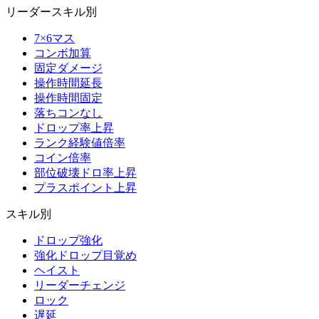
リーダースキル別
7×6マス
コンボ加算
固定ダメージ
操作時間延長
操作時間固定
落ちコンなし
ドロップ率上昇
ランク経験値倍率
コイン倍率
部位破壊ドロ率上昇
プラスポイント上昇
スキル別
ドロップ強化
強化ドロップ目覚め
ヘイスト
リーダーチェンジ
ロック
遅延