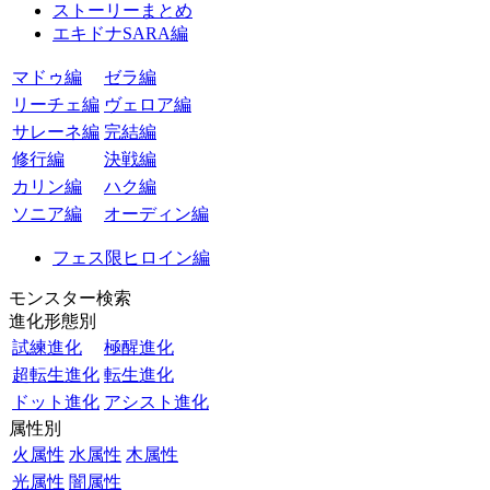
ストーリーまとめ
エキドナSARA編
マドゥ編
ゼラ編
リーチェ編
ヴェロア編
サレーネ編
完結編
修行編
決戦編
カリン編
ハク編
ソニア編
オーディン編
フェス限ヒロイン編
モンスター検索
進化形態別
試練進化
極醒進化
超転生進化
転生進化
ドット進化
アシスト進化
属性別
火属性
水属性
木属性
光属性
闇属性