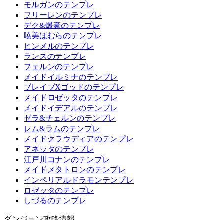
モルガンのテンプレ
フリーレンのテンプレ
デク&爆豪のテンプレ
暁美ほむらのテンプレ
ヒンメルのテンプレ
ランスのテンプレ
フェルンのテンプレ
メイドイルミナのテンプレ
ブレイブXゴッドのテンプレ
メイドロゼッタのテンプレ
メイドイデアルのテンプレ
ゼラ&チェルンのテンプレ
レム&ラムのテンプレ
メイドクラウディアのテンプレ
アネッタのテンプレ
江戸川コナンのテンプレ
メイドメタトロンのテンプレ
インペリアルドラモンテンプレ
ロゼッタのテンプレ
しづるのテンプレ
ダンジョン攻略情報