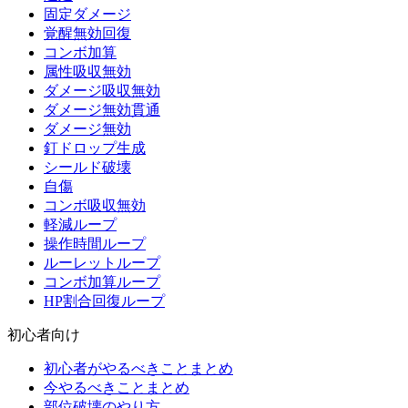
固定ダメージ
覚醒無効回復
コンボ加算
属性吸収無効
ダメージ吸収無効
ダメージ無効貫通
ダメージ無効
釘ドロップ生成
シールド破壊
自傷
コンボ吸収無効
軽減ループ
操作時間ループ
ルーレットループ
コンボ加算ループ
HP割合回復ループ
初心者向け
初心者がやるべきことまとめ
今やるべきことまとめ
部位破壊のやり方