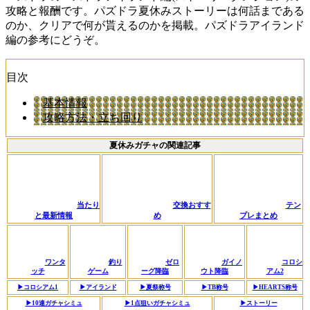
攻略と報酬です。パズドラ夏休みストーリーは何話まである
のか、クリアで何が貰えるのかを掲載。パズドラアイランド
編の参考にどうぞ。
目次
基本情報
攻略方法・立ち回り
夏休みガチャの関連記事
当たり
交換おすす
テン
と最新情報
め
プレまとめ
ワンタ
釣り
ゼロ
ガイノ
コロシ
ッチ
ゲーム
ーグ降臨
ウト降臨
アム2
▶︎コロシアム1
▶︎アイランド
▶︎夏祭称号
▶︎TB称号
▶︎HEARTS称号
▶︎10連ガチャシミュ
▶︎1点狙いガチャシミュ
▶︎ストーリー