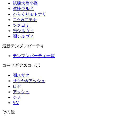
試練大喬小喬
試練ウルド
からくりモトナリ
ニケ&アテナ
ツクヨミ
光シルヴィ
闇シルヴィ
最新テンプレパーティ
テンプレパーティ一覧
コードギアスコラボ
闇スザク
サクヤ&アッシュ
ロゼ
アッシュ
ジノ
VV
その他