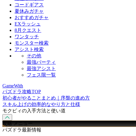
コードギアス
夏休みガチャ
おすすめガチャ
EXラッシュ
8月クエスト
ワンタッチ
モンスター検索
アシスト検索
その他
最強パーティ
最強アシスト
フェス限一覧
GameWith
パズドラ攻略TOP
初心者がやることまとめ｜序盤の進め方
スキル上げの効率的なやり方と仕様
モクピィの入手方法と使い道
攻略 メニュー
パズドラ最新情報