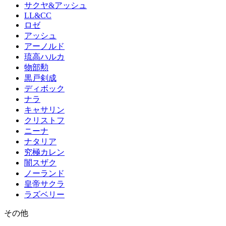
サクヤ&アッシュ
LL&CC
ロゼ
アッシュ
アーノルド
琉高ハルカ
物部勲
黒戸剣成
ディボック
ナラ
キャサリン
クリストフ
ニーナ
ナタリア
究極カレン
闇スザク
ノーランド
皇帝サクラ
ラズベリー
その他