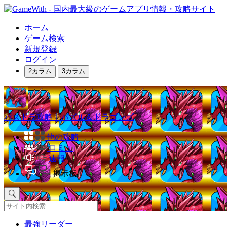
ホーム
ゲーム検索
新規登録
ログイン
2カラム
3カラム
パズドラ攻略｜パズル＆ドラゴンズ
他の攻略
コミュ
速報
掲示板
最強リーダー