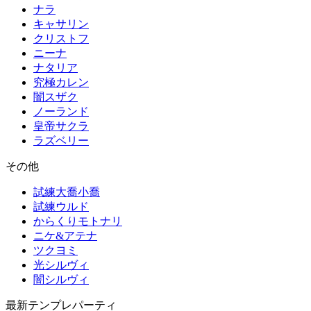
ナラ
キャサリン
クリストフ
ニーナ
ナタリア
究極カレン
闇スザク
ノーランド
皇帝サクラ
ラズベリー
その他
試練大喬小喬
試練ウルド
からくりモトナリ
ニケ&アテナ
ツクヨミ
光シルヴィ
闇シルヴィ
最新テンプレパーティ