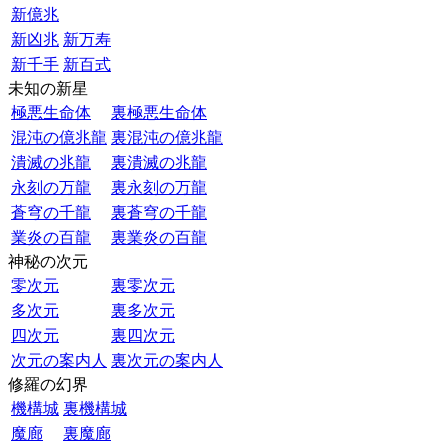
新億兆
新凶兆
新万寿
新千手
新百式
未知の新星
極悪生命体
裏極悪生命体
混沌の億兆龍
裏混沌の億兆龍
潰滅の兆龍
裏潰滅の兆龍
永刻の万龍
裏永刻の万龍
蒼穹の千龍
裏蒼穹の千龍
業炎の百龍
裏業炎の百龍
神秘の次元
零次元
裏零次元
多次元
裏多次元
四次元
裏四次元
次元の案内人
裏次元の案内人
修羅の幻界
機構城
裏機構城
魔廊
裏魔廊