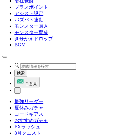
潜在覚醒
プラスポイント
アシスト設定
パズバト連動
モンスター購入
モンスター育成
きせかえドロップ
BGM
検索
ご意見
最強リーダー
夏休みガチャ
コードギアス
おすすめガチャ
EXラッシュ
8月クエスト