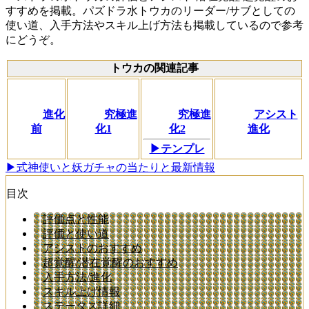
すすめを掲載。パズドラ水トウカのリーダー/サブとしての
使い道、入手方法やスキル上げ方法も掲載しているので参考
にどうぞ。
トウカの関連記事
進化
究極進
究極進
アシスト
前
化1
化2
進化
▶テンプレ
▶式神使いと妖ガチャの当たりと最新情報
目次
評価点と性能
評価と使い道
アシストのおすすめ
超覚醒/潜在覚醒のおすすめ
入手方法/進化
スキル上げ情報
ステータス詳細