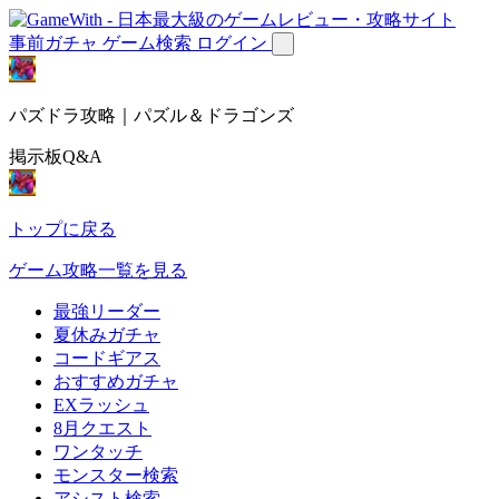
事前ガチャ
ゲーム検索
ログイン
パズドラ攻略｜パズル＆ドラゴンズ
掲示板Q&A
トップに戻る
ゲーム攻略一覧を見る
最強リーダー
夏休みガチャ
コードギアス
おすすめガチャ
EXラッシュ
8月クエスト
ワンタッチ
モンスター検索
アシスト検索