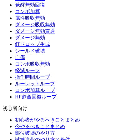
覚醒無効回復
コンボ加算
属性吸収無効
ダメージ吸収無効
ダメージ無効貫通
ダメージ無効
釘ドロップ生成
シールド破壊
自傷
コンボ吸収無効
軽減ループ
操作時間ループ
ルーレットループ
コンボ加算ループ
HP割合回復ループ
初心者向け
初心者がやるべきことまとめ
今やるべきことまとめ
部位破壊のやり方
試練進化のやり方と条件