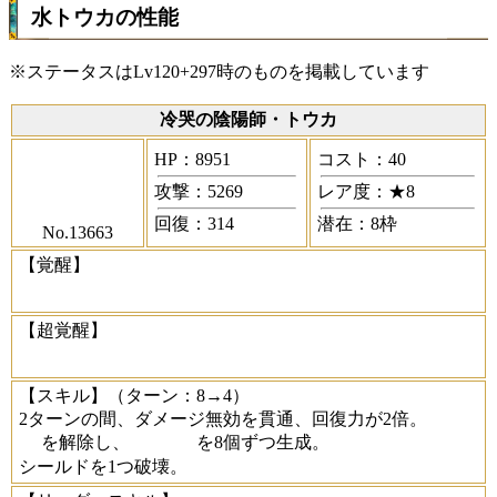
水トウカの性能
※ステータスはLv120+297時のものを掲載しています
冷哭の陰陽師・トウカ
HP：8951
コスト：40
攻撃：5269
レア度：★8
回復：314
潜在：8枠
No.13663
【覚醒】
【超覚醒】
【スキル】
（ターン：8→4）
2ターンの間、ダメージ無効を貫通、回復力が2倍。
を解除し、
を8個ずつ生成。
シールドを1つ破壊。