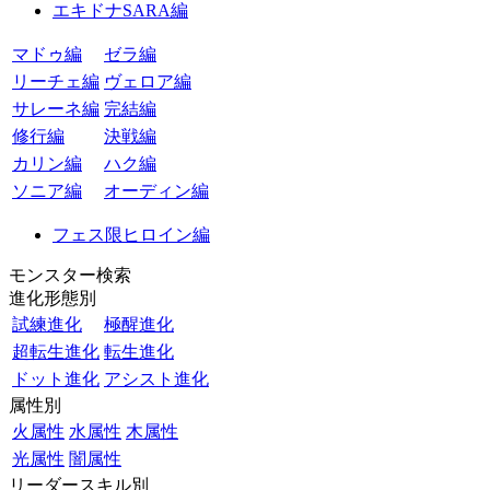
エキドナSARA編
マドゥ編
ゼラ編
リーチェ編
ヴェロア編
サレーネ編
完結編
修行編
決戦編
カリン編
ハク編
ソニア編
オーディン編
フェス限ヒロイン編
モンスター検索
進化形態別
試練進化
極醒進化
超転生進化
転生進化
ドット進化
アシスト進化
属性別
火属性
水属性
木属性
光属性
闇属性
リーダースキル別