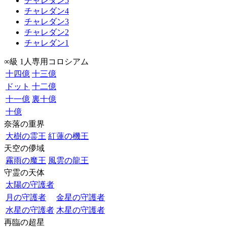
チャレダン5
チャレダン4
チャレダン3
チャレダン2
チャレダン1
∞級 1人専用コロシアム
十四億
十三億
ドット
十二億
十一億
裏十億
十億
奈落の重界
大樹の霊王
紅蓮の機王
天空の儚域
霧雨の魔王
風雲の龍王
守霊の天体
太陽の守護者
月の守護者
金星の守護者
水星の守護者
木星の守護者
再臨の超星