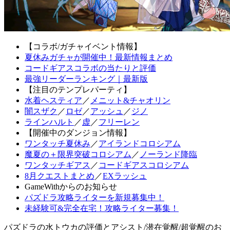
【コラボ/ガチャイベント情報】
夏休みガチャが開催中！最新情報まとめ
コードギアスコラボの当たりと評価
最強リーダーランキング｜最新版
【注目のテンプレパーティ】
水着ヘスティア
／
メニット&チャオリン
闇スザク
／
ロゼ
／
アッシュ
／
ジノ
ラインハルト
／
虚
／
フリーレン
【開催中のダンジョン情報】
ワンタッチ夏休み
／
アイランドコロシアム
魔夏の＋限界突破コロシアム
／
ノーランド降臨
ワンタッチギアス
／
コードギアスコロシアム
8月クエストまとめ
／
EXラッシュ
GameWithからのお知らせ
パズドラ攻略ライターを新規募集中！
未経験可&完全在宅！攻略ライター募集！
パズドラの水トウカの評価とアシスト/潜在覚醒/超覚醒のお