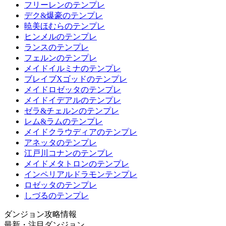
フリーレンのテンプレ
デク&爆豪のテンプレ
暁美ほむらのテンプレ
ヒンメルのテンプレ
ランスのテンプレ
フェルンのテンプレ
メイドイルミナのテンプレ
ブレイブXゴッドのテンプレ
メイドロゼッタのテンプレ
メイドイデアルのテンプレ
ゼラ&チェルンのテンプレ
レム&ラムのテンプレ
メイドクラウディアのテンプレ
アネッタのテンプレ
江戸川コナンのテンプレ
メイドメタトロンのテンプレ
インペリアルドラモンテンプレ
ロゼッタのテンプレ
しづるのテンプレ
ダンジョン攻略情報
最新・注目ダンジョン