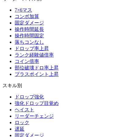
7×6マス
コンボ加算
固定ダメージ
操作時間延長
操作時間固定
落ちコンなし
ドロップ率上昇
ランク経験値倍率
コイン倍率
部位破壊ドロ率上昇
プラスポイント上昇
スキル別
ドロップ強化
強化ドロップ目覚め
ヘイスト
リーダーチェンジ
ロック
遅延
固定ダメージ