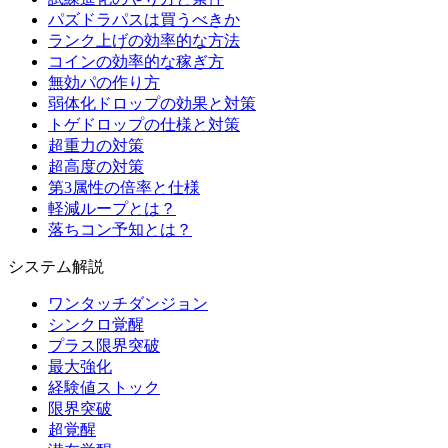
パズドラパスは買うべきか
ランク上げの効率的な方法
コインの効率的な稼ぎ方
無効パの作り方
弱体化ドロップの効果と対策
トゲドロップの仕様と対策
超重力の対策
超高度の対策
第3属性の倍率と仕様
軽減ループとは？
落ちコン予知とは？
システム解説
ワンタッチダンジョン
シンクロ覚醒
プラス限界突破
最大強化
経験値ストック
限界突破
超覚醒