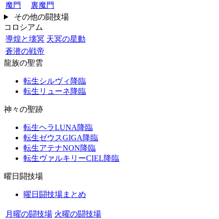
魔門
裏魔門
その他の闘技場
コロシアム
導煌と壊冥
天冥の星動
蒼潜の戦帝
龍族の聖雲
転生シルヴィ降臨
転生リューネ降臨
神々の聖跡
転生ヘラLUNA降臨
転生ゼウスGIGA降臨
転生アテナNON降臨
転生ヴァルキリーCIEL降臨
曜日闘技場
曜日闘技場まとめ
月曜の闘技場
火曜の闘技場