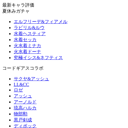
最新キャラ評価
夏休みガチャ
エルフリーデ&フィアメル
ラビリル&ルウ
水着ヘスティア
水着セッカ
火水着ミナカ
火水着ドーナ
究極イシス&ネフティス
コードギアスコラボ
サクヤ&アッシュ
LL&CC
ロゼ
アッシュ
アーノルド
琉高ハルカ
物部勲
黒戸剣成
ディボック