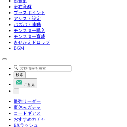
超覚醒
潜在覚醒
プラスポイント
アシスト設定
パズバト連動
モンスター購入
モンスター育成
きせかえドロップ
BGM
検索
ご意見
最強リーダー
夏休みガチャ
コードギアス
おすすめガチャ
EXラッシュ