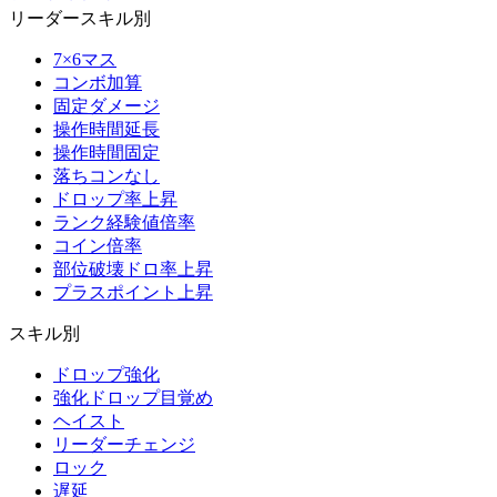
リーダースキル別
7×6マス
コンボ加算
固定ダメージ
操作時間延長
操作時間固定
落ちコンなし
ドロップ率上昇
ランク経験値倍率
コイン倍率
部位破壊ドロ率上昇
プラスポイント上昇
スキル別
ドロップ強化
強化ドロップ目覚め
ヘイスト
リーダーチェンジ
ロック
遅延