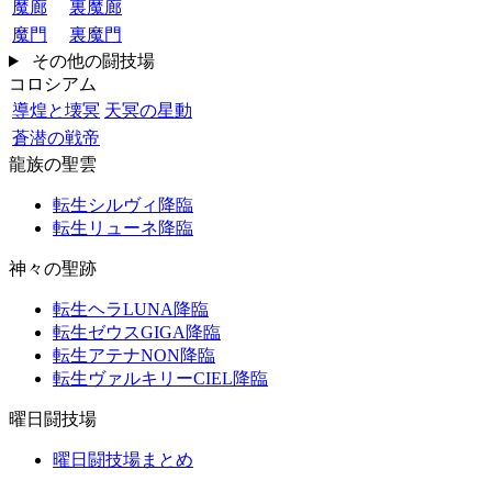
魔廊
裏魔廊
魔門
裏魔門
その他の闘技場
コロシアム
導煌と壊冥
天冥の星動
蒼潜の戦帝
龍族の聖雲
転生シルヴィ降臨
転生リューネ降臨
神々の聖跡
転生ヘラLUNA降臨
転生ゼウスGIGA降臨
転生アテナNON降臨
転生ヴァルキリーCIEL降臨
曜日闘技場
曜日闘技場まとめ