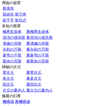
再臨の超星
新億兆
新凶兆
新万寿
新千手
新百式
未知の新星
極悪生命体
裏極悪生命体
混沌の億兆龍
裏混沌の億兆龍
潰滅の兆龍
裏潰滅の兆龍
永刻の万龍
裏永刻の万龍
蒼穹の千龍
裏蒼穹の千龍
業炎の百龍
裏業炎の百龍
神秘の次元
零次元
裏零次元
多次元
裏多次元
四次元
裏四次元
次元の案内人
裏次元の案内人
修羅の幻界
機構城
裏機構城