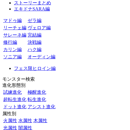
ストーリーまとめ
エキドナSARA編
マドゥ編
ゼラ編
リーチェ編
ヴェロア編
サレーネ編
完結編
修行編
決戦編
カリン編
ハク編
ソニア編
オーディン編
フェス限ヒロイン編
モンスター検索
進化形態別
試練進化
極醒進化
超転生進化
転生進化
ドット進化
アシスト進化
属性別
火属性
水属性
木属性
光属性
闇属性