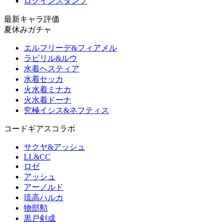
ログインスタンプ
最新キャラ評価
夏休みガチャ
エルフリーデ&フィアメル
ラビリル&ルウ
水着ヘスティア
水着セッカ
火水着ミナカ
火水着ドーナ
究極イシス&ネフティス
コードギアスコラボ
サクヤ&アッシュ
LL&CC
ロゼ
アッシュ
アーノルド
琉高ハルカ
物部勲
黒戸剣成