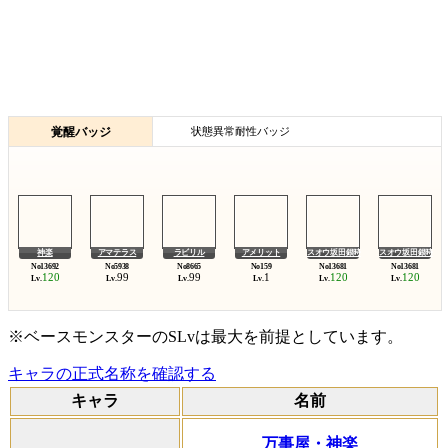
覚醒バッジ
状態異常耐性バッジ
神楽
アマテラス
ラビリル
アメリット
スオウ坂田銀時
スオウ坂田銀時
120
99
99
1
120
120
Lv.
Lv.
Lv.
Lv.
Lv.
Lv.
※ベースモンスターのSLvは最大を前提としています。
キャラの正式名称を確認する
キャラ
名前
万事屋・神楽