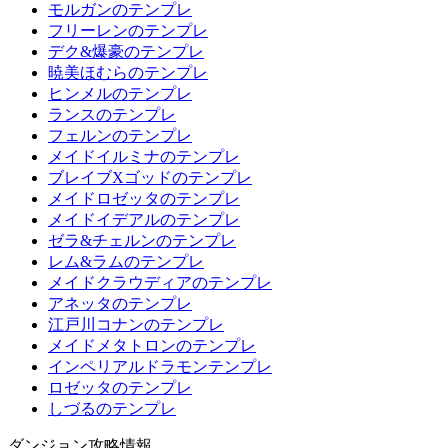
モルガンのテンプレ
フリーレンのテンプレ
デク&爆豪のテンプレ
暁美ほむらのテンプレ
ヒンメルのテンプレ
ランスのテンプレ
フェルンのテンプレ
メイドイルミナのテンプレ
ブレイブXゴッドのテンプレ
メイドロゼッタのテンプレ
メイドイデアルのテンプレ
ゼラ&チェルンのテンプレ
レム&ラムのテンプレ
メイドクラウディアのテンプレ
アネッタのテンプレ
江戸川コナンのテンプレ
メイドメタトロンのテンプレ
インペリアルドラモンテンプレ
ロゼッタのテンプレ
しづるのテンプレ
ダンジョン攻略情報