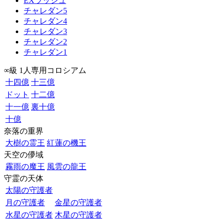
EXラッシュ
チャレダン5
チャレダン4
チャレダン3
チャレダン2
チャレダン1
∞級 1人専用コロシアム
十四億
十三億
ドット
十二億
十一億
裏十億
十億
奈落の重界
大樹の霊王
紅蓮の機王
天空の儚域
霧雨の魔王
風雲の龍王
守霊の天体
太陽の守護者
月の守護者
金星の守護者
水星の守護者
木星の守護者