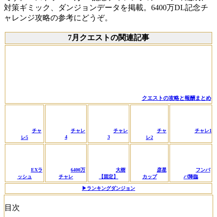
対策ギミック、ダンジョンデータを掲載。6400万DL記念チ
ャレンジ攻略の参考にどうぞ。
7月クエストの関連記事
クエストの攻略と報酬まとめ
チャ
チャレ
チャレ
チャ
チャレ1
4
3
レ5
レ2
EXラ
6400万
大樹
彦星
フンバ
ッシュ
チャレ
【固定】
カップ
バ降臨
▶︎ランキングダンジョン
目次