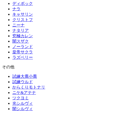
ディボック
ナラ
キャサリン
クリストフ
ニーナ
ナタリア
究極カレン
闇スザク
ノーランド
皇帝サクラ
ラズベリー
その他
試練大喬小喬
試練ウルド
からくりモトナリ
ニケ&アテナ
ツクヨミ
光シルヴィ
闇シルヴィ