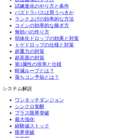
試練進化のやり方と条件
パズドラパスは買うべきか
ランク上げの効率的な方法
コインの効率的な稼ぎ方
無効パの作り方
弱体化ドロップの効果と対策
トゲドロップの仕様と対策
超重力の対策
超高度の対策
第3属性の倍率と仕様
軽減ループとは？
落ちコン予知とは？
システム解説
ワンタッチダンジョン
シンクロ覚醒
プラス限界突破
最大強化
経験値ストック
限界突破