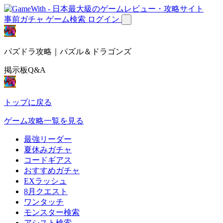
事前ガチャ
ゲーム検索
ログイン
パズドラ攻略｜パズル＆ドラゴンズ
掲示板Q&A
トップに戻る
ゲーム攻略一覧を見る
最強リーダー
夏休みガチャ
コードギアス
おすすめガチャ
EXラッシュ
8月クエスト
ワンタッチ
モンスター検索
アシスト検索