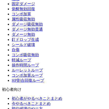
固定ダメージ
覚醒無効回復
コンボ加算
属性吸収無効
ダメージ吸収無効
ダメージ無効貫通
ダメージ無効
釘ドロップ生成
シールド破壊
自傷
コンボ吸収無効
軽減ループ
操作時間ループ
ルーレットループ
コンボ加算ループ
HP割合回復ループ
初心者向け
初心者がやるべきことまとめ
今やるべきことまとめ
部位破壊のやり方