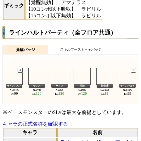
【覚醒無効】
アマテラス
ギミック
【10コンボ以下吸収】
ラビリル
【15コンボ以下無効】
ラビリル
ラインハルトパーティ（全フロア共通）
覚醒バッジ
スキルブースト＋＋バッジ
ラインハルト
サノス
サノス
稲姫
渋谷凛
ラインハルト
99
120
120
120
99
99
Lv.
Lv.
Lv.
Lv.
Lv.
Lv.
※ベースモンスターのSLvは最大を前提としています。
キャラの正式名称を確認する
キャラ
名前