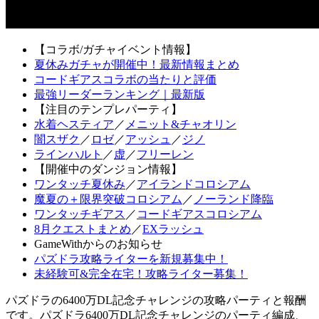
【コラボ/ガチャイベント情報】
夏休みガチャが開催中！最新情報まとめ
コードギアスコラボの当たりと評価
最強リーダーランキング｜最新版
【注目のテンプレパーティ】
水着ヘスティア
／
メニット&チャオリン
闇スザク
／
ロゼ
／
アッシュ
／
ジノ
ラインハルト
／
虚
／
フリーレン
【開催中のダンジョン情報】
ワンタッチ夏休み
／
アイランドコロシアム
魔夏の＋限界突破コロシアム
／
ノーランド降臨
ワンタッチギアス
／
コードギアスコロシアム
8月クエストまとめ
／
EXラッシュ
GameWithからのお知らせ
パズドラ攻略ライターを新規募集中！
未経験可&完全在宅！攻略ライター募集！
パズドラの6400万DL記念チャレンジの攻略パーティと報酬
です。パズドラ6400万DL記念チャレンジのパーティ編成、