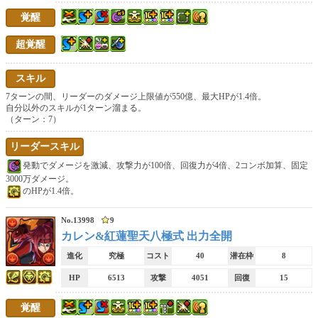
覚醒
コンボ加算スキル
76マススキル
65マススキル
超覚醒
ロック解除
ロックスキル
リーダーチェンジスキル
スキル
固定ダメージスキル
単体割合ダメージスキル
全体割合ダメージスキル
7ターンの間、リーダーのダメージ上限値が550億、最大HPが1.4倍。
自分以外のスキルが1ターン溜まる。
ダメージ無効スキル
ドロップ強化スキル
強化ドロップ目覚めスキル
（ターン：7）
リーダースキル
釘ドロップ
HP回復スキル
最大HP変化スキル
発動でダメージを激減、攻撃力が100倍、回復力が4倍、2コンボ加算、固定
軽減スキル
ルーレット生成スキル
3000万ダメージ。
ダメージ上限変更スキル
のHPが1.4倍。
コンボ吸収無効スキル
シールド破壊スキル
ドロップ破壊スキル
No.13998
9
カレン&紅蓮聖天八極式 出力全開
自傷スキル
アシスト消滅スキル
覚醒付与スキル
進化
究極
コスト
40
潜在枠
8
軽減ループ
時間延長ループ
ルーレットループ
HP
6513
攻撃
4051
回復
15
回復ループ
コンボ加算ループ
解析スキル
覚醒