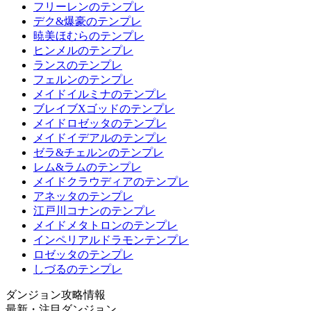
フリーレンのテンプレ
デク&爆豪のテンプレ
暁美ほむらのテンプレ
ヒンメルのテンプレ
ランスのテンプレ
フェルンのテンプレ
メイドイルミナのテンプレ
ブレイブXゴッドのテンプレ
メイドロゼッタのテンプレ
メイドイデアルのテンプレ
ゼラ&チェルンのテンプレ
レム&ラムのテンプレ
メイドクラウディアのテンプレ
アネッタのテンプレ
江戸川コナンのテンプレ
メイドメタトロンのテンプレ
インペリアルドラモンテンプレ
ロゼッタのテンプレ
しづるのテンプレ
ダンジョン攻略情報
最新・注目ダンジョン