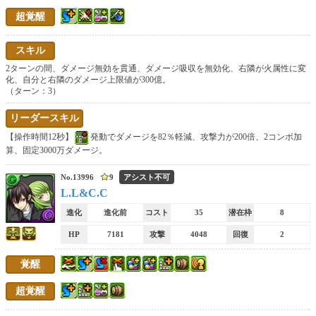
超覚醒
リーダースキル
スキル
2ターンの間、ダメージ無効を貫通、ダメージ吸収を無効化、右隣が火属性に変
76リーダー
化、自分と右隣のダメージ上限値が300億。
（ターン：3）
反撃
根性
操作時間固定
リーダースキル
タマゴドロップ率上昇
落ちコンなし
マルチ倍率
【操作時間12秒】
発動でダメージを82％軽減、攻撃力が200倍、2コンボ加
算、固定3000万ダメージ。
毒ダメージ無効
覚醒無効回復
追い打ち
No.13996
9
アシスト不可
L.L&C.C
操作時間減少
プラスポイント獲得量
部位破壊素材ドロップ率
進化
進化前
コスト
35
潜在枠
8
レアリティ
HP
7181
攻撃
4048
回復
2
1
2
3
4
5
覚醒
6
7
8
9
10
超覚醒
進化形態