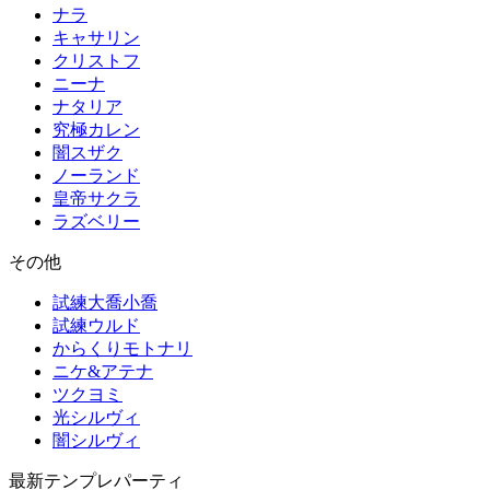
ナラ
キャサリン
クリストフ
ニーナ
ナタリア
究極カレン
闇スザク
ノーランド
皇帝サクラ
ラズベリー
その他
試練大喬小喬
試練ウルド
からくりモトナリ
ニケ&アテナ
ツクヨミ
光シルヴィ
闇シルヴィ
最新テンプレパーティ