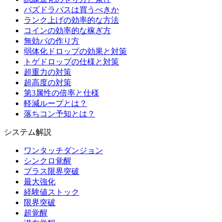
パズドラパスは買うべきか
ランク上げの効率的な方法
コインの効率的な稼ぎ方
無効パの作り方
弱体化ドロップの効果と対策
トゲドロップの仕様と対策
超重力の対策
超高度の対策
第3属性の倍率と仕様
軽減ループとは？
落ちコン予知とは？
システム解説
ワンタッチダンジョン
シンクロ覚醒
プラス限界突破
最大強化
経験値ストック
限界突破
超覚醒