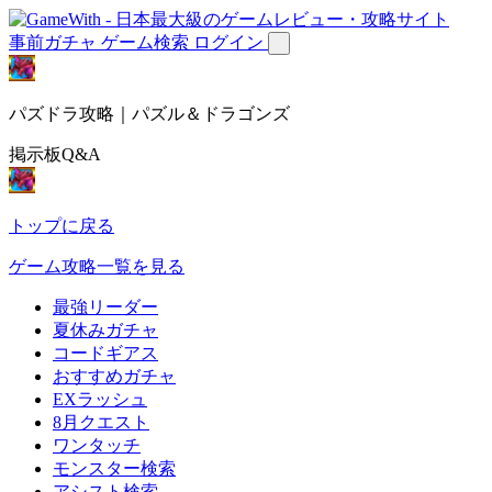
事前ガチャ
ゲーム検索
ログイン
パズドラ攻略｜パズル＆ドラゴンズ
掲示板Q&A
トップに戻る
ゲーム攻略一覧を見る
最強リーダー
夏休みガチャ
コードギアス
おすすめガチャ
EXラッシュ
8月クエスト
ワンタッチ
モンスター検索
アシスト検索