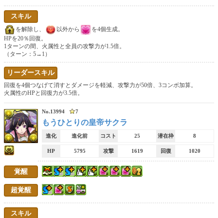
スキル
を解除し、
以外から
を4個生成。
HPを20％回復。
1ターンの間、火属性と全員の攻撃力が1.5倍。
（ターン：5→1）
リーダースキル
回復を4個つなげて消すとダメージを軽減、攻撃力が50倍、3コンボ加算。
火属性のHPと回復力が3.5倍。
No.13994
7
もうひとりの皇帝サクラ
進化
進化前
コスト
25
潜在枠
8
HP
5795
攻撃
1619
回復
1020
覚醒
超覚醒
スキル