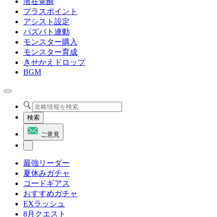
潜在覚醒
プラスポイント
アシスト設定
パズバト連動
モンスター購入
モンスター育成
きせかえドロップ
BGM
検索
ご意見
最強リーダー
夏休みガチャ
コードギアス
おすすめガチャ
EXラッシュ
8月クエスト