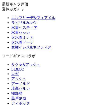
最新キャラ評価
夏休みガチャ
エルフリーデ&フィアメル
ラビリル&ルウ
水着ヘスティア
水着セッカ
火水着ミナカ
火水着ドーナ
究極イシス&ネフティス
コードギアスコラボ
サクヤ&アッシュ
LL&CC
ロゼ
アッシュ
アーノルド
琉高ハルカ
物部勲
黒戸剣成
ディボック