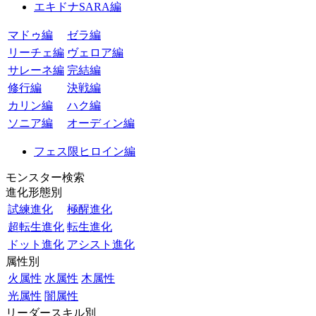
エキドナSARA編
マドゥ編
ゼラ編
リーチェ編
ヴェロア編
サレーネ編
完結編
修行編
決戦編
カリン編
ハク編
ソニア編
オーディン編
フェス限ヒロイン編
モンスター検索
進化形態別
試練進化
極醒進化
超転生進化
転生進化
ドット進化
アシスト進化
属性別
火属性
水属性
木属性
光属性
闇属性
リーダースキル別