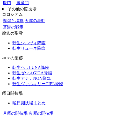
魔門
裏魔門
その他の闘技場
コロシアム
導煌と壊冥
天冥の星動
蒼潜の戦帝
龍族の聖雲
転生シルヴィ降臨
転生リューネ降臨
神々の聖跡
転生ヘラLUNA降臨
転生ゼウスGIGA降臨
転生アテナNON降臨
転生ヴァルキリーCIEL降臨
曜日闘技場
曜日闘技場まとめ
月曜の闘技場
火曜の闘技場