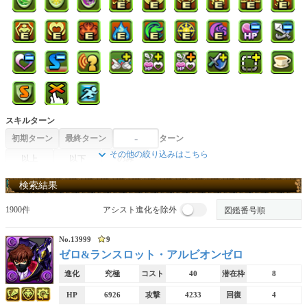
スキルターン
初期ターン
最終ターン
ターン
その他の絞り込みはこちら
以上
以下
のみ
スキル
検索結果
1900件
アシスト進化を除外
ダメージ吸収無効
属性吸収無効
ダメージ無効貫通スキル
No.13999
9
ゼロ&ランスロット・アルビオンゼロ
攻撃力エンハスキル
回復力エンハスキル
個別攻撃力エンハスキル
進化
究極
コスト
40
潜在枠
8
HP
6926
攻撃
4233
回復
4
覚醒無効回復スキル
消せない回復スキル
操作時間延長スキル