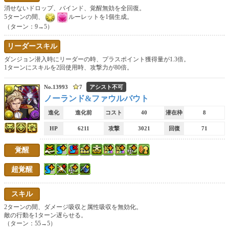
消せないドロップ、バインド、覚醒無効を全回復。
5ターンの間、
ルーレットを1個生成。
（ターン：9→5）
リーダースキル
ダンジョン潜入時にリーダーの時、プラスポイント獲得量が1.3倍。
1ターンにスキルを2回使用時、攻撃力が80倍。
No.13993
7
アシスト不可
ノーランド&ファウルバウト
進化
進化前
コスト
40
潜在枠
8
HP
6211
攻撃
3021
回復
71
覚醒
超覚醒
スキル
2ターンの間、ダメージ吸収と属性吸収を無効化。
敵の行動を1ターン遅らせる。
（ターン：55→5）