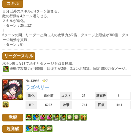
進化前
進化
変身
スキル
自分以外のスキルが1ターン溜まる。
敵の行動を4ターン遅らせる。
アシスト進化
究極進化
超究極進化
スキルが進化。
（ターン：26→22）
極醒進化
覚醒進化
転生進化
↓
6ターンの間、リーダーと助っ人の攻撃力が2倍、ダメージ上限値が300億、ダメ
ージ無効を貫通。
超転生進化
試練進化
ドット進化
（ターン：6）
リーダースキル
1900件表示中
条件リセット
木を5個つなげて消すとダメージを82％軽減。
発動で攻撃力が100倍、回復力が2倍、3コンボ加算、固定1800万ダメージ。
No.13995
7
ラズベリー
進化
進化前
コスト
25
潜在枠
8
HP
6202
攻撃
1744
回復
1041
覚醒
超覚醒