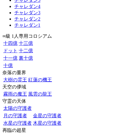
チャレダン5
チャレダン4
チャレダン3
チャレダン2
チャレダン1
∞級 1人専用コロシアム
十四億
十三億
ドット
十二億
十一億
裏十億
十億
奈落の重界
大樹の霊王
紅蓮の機王
天空の儚域
霧雨の魔王
風雲の龍王
守霊の天体
太陽の守護者
月の守護者
金星の守護者
水星の守護者
木星の守護者
再臨の超星