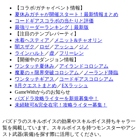
【コラボ/ガチャイベント情報】
夏休みガチャが開催スタート！最新情報まとめ
コードギアスコラボの当たりと評価
最強リーダーランキング｜最新版
【注目のテンプレパーティ】
水着ヘスティア
／
メニット&チャオリン
闇スザク
／
ロゼ
／
アッシュ
／
ジノ
ラインハルト
／
虚
／
フリーレン
【開催中のダンジョン情報】
ワンタッチ夏休み
／
アイランドコロシアム
魔夏の＋限界突破コロシアム
／
ノーランド降臨
ワンタッチギアス
／
コードギアスコロシアム
8月クエストまとめ
／
EXラッシュ
GameWithからのお知らせ
パズドラ攻略ライターを新規募集中！
未経験可&完全在宅！攻略ライター募集！
パズドラのスキルボイスの効果やスキルボイス持ちキャラ一
覧を掲載しています。スキルボイスを持つモンスターやアシ
スト武器(装備)を探す際に活用してください。