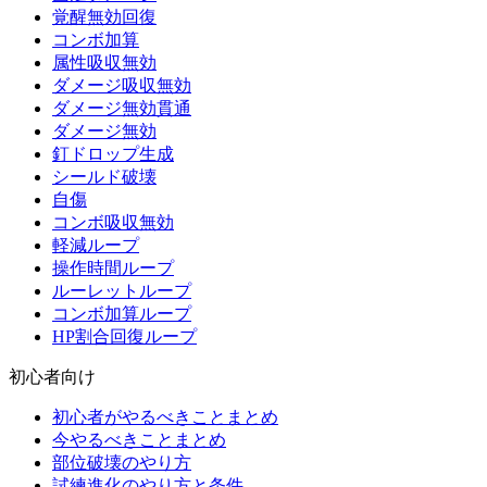
覚醒無効回復
コンボ加算
属性吸収無効
ダメージ吸収無効
ダメージ無効貫通
ダメージ無効
釘ドロップ生成
シールド破壊
自傷
コンボ吸収無効
軽減ループ
操作時間ループ
ルーレットループ
コンボ加算ループ
HP割合回復ループ
初心者向け
初心者がやるべきことまとめ
今やるべきことまとめ
部位破壊のやり方
試練進化のやり方と条件