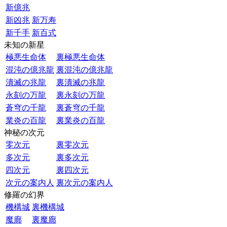
新億兆
新凶兆
新万寿
新千手
新百式
未知の新星
極悪生命体
裏極悪生命体
混沌の億兆龍
裏混沌の億兆龍
潰滅の兆龍
裏潰滅の兆龍
永刻の万龍
裏永刻の万龍
蒼穹の千龍
裏蒼穹の千龍
業炎の百龍
裏業炎の百龍
神秘の次元
零次元
裏零次元
多次元
裏多次元
四次元
裏四次元
次元の案内人
裏次元の案内人
修羅の幻界
機構城
裏機構城
魔廊
裏魔廊