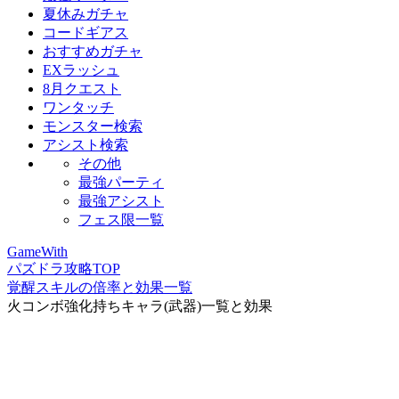
夏休みガチャ
コードギアス
おすすめガチャ
EXラッシュ
8月クエスト
ワンタッチ
モンスター検索
アシスト検索
その他
最強パーティ
最強アシスト
フェス限一覧
GameWith
パズドラ攻略TOP
覚醒スキルの倍率と効果一覧
火コンボ強化持ちキャラ(武器)一覧と効果