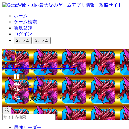
ホーム
ゲーム検索
新規登録
ログイン
2カラム
3カラム
パズドラ攻略｜パズル＆ドラゴンズ
他の攻略
コミュ
速報
掲示板
最強リーダー