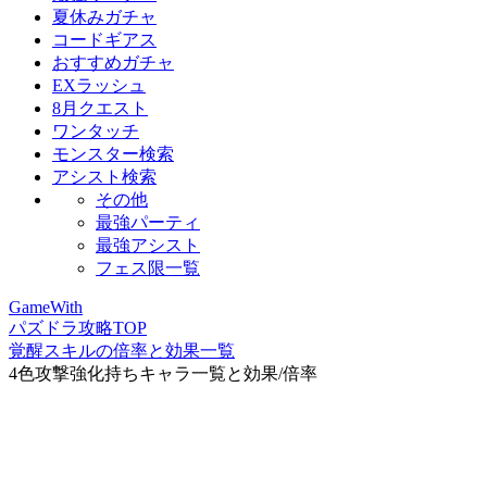
夏休みガチャ
コードギアス
おすすめガチャ
EXラッシュ
8月クエスト
ワンタッチ
モンスター検索
アシスト検索
その他
最強パーティ
最強アシスト
フェス限一覧
GameWith
パズドラ攻略TOP
覚醒スキルの倍率と効果一覧
4色攻撃強化持ちキャラ一覧と効果/倍率