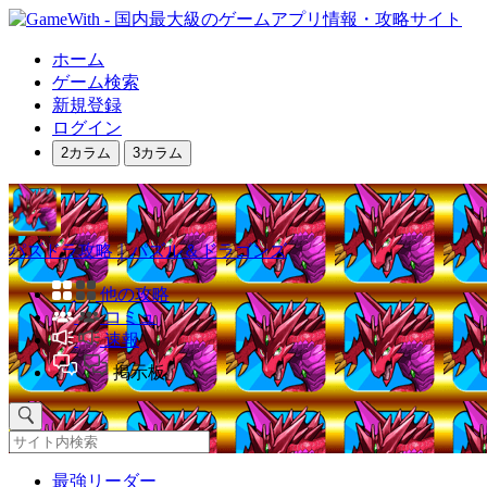
ホーム
ゲーム検索
新規登録
ログイン
2カラム
3カラム
パズドラ攻略｜パズル＆ドラゴンズ
他の攻略
コミュ
速報
掲示板
最強リーダー