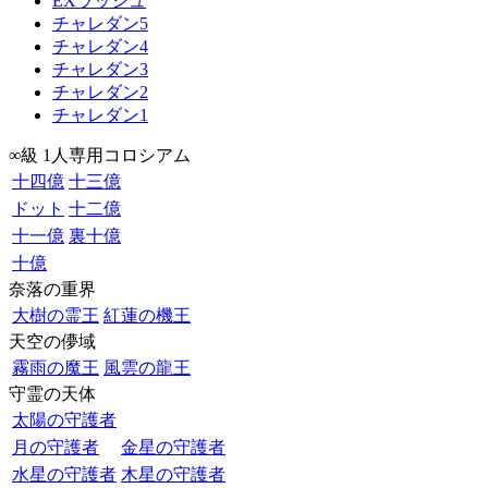
EXラッシュ
チャレダン5
チャレダン4
チャレダン3
チャレダン2
チャレダン1
∞級 1人専用コロシアム
十四億
十三億
ドット
十二億
十一億
裏十億
十億
奈落の重界
大樹の霊王
紅蓮の機王
天空の儚域
霧雨の魔王
風雲の龍王
守霊の天体
太陽の守護者
月の守護者
金星の守護者
水星の守護者
木星の守護者