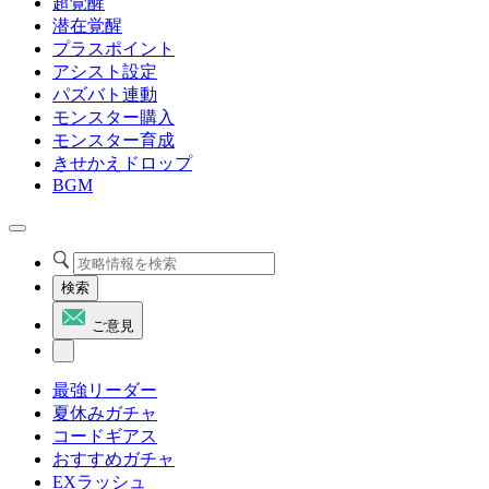
超覚醒
潜在覚醒
プラスポイント
アシスト設定
パズバト連動
モンスター購入
モンスター育成
きせかえドロップ
BGM
検索
ご意見
最強リーダー
夏休みガチャ
コードギアス
おすすめガチャ
EXラッシュ