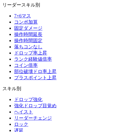
リーダースキル別
7×6マス
コンボ加算
固定ダメージ
操作時間延長
操作時間固定
落ちコンなし
ドロップ率上昇
ランク経験値倍率
コイン倍率
部位破壊ドロ率上昇
プラスポイント上昇
スキル別
ドロップ強化
強化ドロップ目覚め
ヘイスト
リーダーチェンジ
ロック
遅延