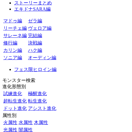
ストーリーまとめ
エキドナSARA編
マドゥ編
ゼラ編
リーチェ編
ヴェロア編
サレーネ編
完結編
修行編
決戦編
カリン編
ハク編
ソニア編
オーディン編
フェス限ヒロイン編
モンスター検索
進化形態別
試練進化
極醒進化
超転生進化
転生進化
ドット進化
アシスト進化
属性別
火属性
水属性
木属性
光属性
闇属性