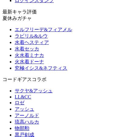
ログインスタンプ
最新キャラ評価
夏休みガチャ
エルフリーデ&フィアメル
ラビリル&ルウ
水着ヘスティア
水着セッカ
火水着ミナカ
火水着ドーナ
究極イシス&ネフティス
コードギアスコラボ
サクヤ&アッシュ
LL&CC
ロゼ
アッシュ
アーノルド
琉高ハルカ
物部勲
黒戸剣成