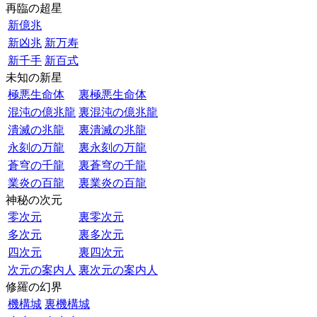
再臨の超星
新億兆
新凶兆
新万寿
新千手
新百式
未知の新星
極悪生命体
裏極悪生命体
混沌の億兆龍
裏混沌の億兆龍
潰滅の兆龍
裏潰滅の兆龍
永刻の万龍
裏永刻の万龍
蒼穹の千龍
裏蒼穹の千龍
業炎の百龍
裏業炎の百龍
神秘の次元
零次元
裏零次元
多次元
裏多次元
四次元
裏四次元
次元の案内人
裏次元の案内人
修羅の幻界
機構城
裏機構城