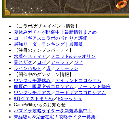
【コラボ/ガチャイベント情報】
夏休みガチャが開催中！最新情報まとめ
コードギアスコラボの当たりと評価
最強リーダーランキング｜最新版
【注目のテンプレパーティ】
水着ヘスティア
／
メニット&チャオリン
闇スザク
／
ロゼ
／
アッシュ
／
ジノ
ラインハルト
／
虚
／
フリーレン
【開催中のダンジョン情報】
ワンタッチ夏休み
／
アイランドコロシアム
魔夏の＋限界突破コロシアム
／
ノーランド降臨
ワンタッチギアス
／
コードギアスコロシアム
8月クエストまとめ
／
EXラッシュ
GameWithからのお知らせ
パズドラ攻略ライターを新規募集中！
未経験可&完全在宅！攻略ライター募集！