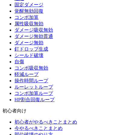
固定ダメージ
覚醒無効回復
コンボ加算
属性吸収無効
ダメージ吸収無効
ダメージ無効貫通
ダメージ無効
釘ドロップ生成
シールド破壊
自傷
コンボ吸収無効
軽減ループ
操作時間ループ
ルーレットループ
コンボ加算ループ
HP割合回復ループ
初心者向け
初心者がやるべきことまとめ
今やるべきことまとめ
部位破壊のやり方