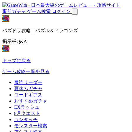
事前ガチャ
ゲーム検索
ログイン
パズドラ攻略｜パズル＆ドラゴンズ
掲示板Q&A
トップに戻る
ゲーム攻略一覧を見る
最強リーダー
夏休みガチャ
コードギアス
おすすめガチャ
EXラッシュ
8月クエスト
ワンタッチ
モンスター検索
アシスト検索