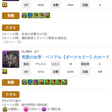
HP
6026
攻撃
4564
回復
0
76リーダー
覚醒
反撃
根性
操作時間固定
スキル
タマゴドロップ率上昇
落ちコンなし
マルチ倍率
2ターンの間、全員の攻撃力が3倍。
2ターンの間、属性吸収とダメージ吸収を無効化。
毒ダメージ無効
覚醒無効回復
追い打ち
（ターン：13）
操作時間減少
プラスポイント獲得量
部位破壊素材ドロップ率
No.9864
7
兇悪の女帝・ベリアル【ダークカラー】のカード
レアリティ
進化
アシスト
コスト
70
潜在枠
6
1
2
3
4
5
HP
4711
攻撃
6594
回復
109
6
7
8
9
10
覚醒
進化形態
スキル
進化前
進化
変身
HPが50％減少。
1ターンの間、操作時間が1秒短縮。
アシスト進化
究極進化
超究極進化
を解除し、
以外から
を3個生成。