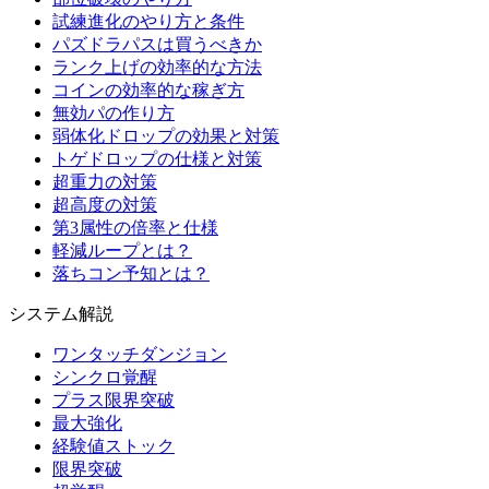
試練進化のやり方と条件
パズドラパスは買うべきか
ランク上げの効率的な方法
コインの効率的な稼ぎ方
無効パの作り方
弱体化ドロップの効果と対策
トゲドロップの仕様と対策
超重力の対策
超高度の対策
第3属性の倍率と仕様
軽減ループとは？
落ちコン予知とは？
システム解説
ワンタッチダンジョン
シンクロ覚醒
プラス限界突破
最大強化
経験値ストック
限界突破