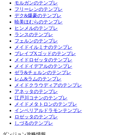
モルガンのテンプレ
フリーレンのテンプレ
デク&爆豪のテンプレ
暁美ほむらのテンプレ
ヒンメルのテンプレ
ランスのテンプレ
フェルンのテンプレ
メイドイルミナのテンプレ
ブレイブXゴッドのテンプレ
メイドロゼッタのテンプレ
メイドイデアルのテンプレ
ゼラ&チェルンのテンプレ
レム&ラムのテンプレ
メイドクラウディアのテンプレ
アネッタのテンプレ
江戸川コナンのテンプレ
メイドメタトロンのテンプレ
インペリアルドラモンテンプレ
ロゼッタのテンプレ
しづるのテンプレ
ダンジョン攻略情報