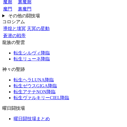
魔廊
裏魔廊
魔門
裏魔門
その他の闘技場
コロシアム
導煌と壊冥
天冥の星動
蒼潜の戦帝
龍族の聖雲
転生シルヴィ降臨
転生リューネ降臨
神々の聖跡
転生ヘラLUNA降臨
転生ゼウスGIGA降臨
転生アテナNON降臨
転生ヴァルキリーCIEL降臨
曜日闘技場
曜日闘技場まとめ