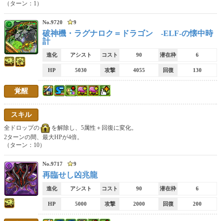
（ターン：1）
極醒進化
覚醒進化
転生進化
No.9720
9
破神機・ラグナロク＝ドラゴン -ELF-の懐中時
超転生進化
試練進化
ドット進化
計
進化
アシスト
コスト
90
潜在枠
6
14件表示中
条件リセット
HP
5030
攻撃
4055
回復
130
覚醒
スキル
全ドロップの
を解除し、5属性＋回復に変化。
2ターンの間、最大HPが4倍。
（ターン：10）
No.9717
9
再臨せし凶兆龍
進化
アシスト
コスト
90
潜在枠
6
HP
5000
攻撃
2000
回復
200