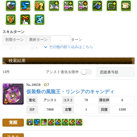
スキルターン
初期ターン
最終ターン
ターン
その他の絞り込みはこちら
以上
以下
のみ
スキル
検索結果
14件
アシスト進化を除外
ダメージ吸収無効
属性吸収無効
ダメージ無効貫通スキル
No.10650
7
仮装祭の風龍王・リンシアのキャンディ
攻撃力エンハスキル
回復力エンハスキル
個別攻撃力エンハスキル
進化
アシスト
コスト
70
潜在枠
6
HP
7000
攻撃
1
回復
3300
覚醒無効回復スキル
消せない回復スキル
操作時間延長スキル
覚醒
コンボ加算スキル
76マススキル
65マススキル