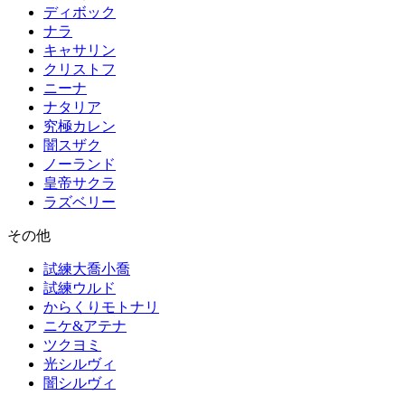
ディボック
ナラ
キャサリン
クリストフ
ニーナ
ナタリア
究極カレン
闇スザク
ノーランド
皇帝サクラ
ラズベリー
その他
試練大喬小喬
試練ウルド
からくりモトナリ
ニケ&アテナ
ツクヨミ
光シルヴィ
闇シルヴィ