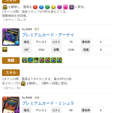
スキル
ロック解除
ロックスキル
リーダーチェンジスキル
を解除し、盤面を
に変化。
1ターンの間、強化ドロップが100％落ちてくる。
固定ダメージスキル
単体割合ダメージスキル
全体割合ダメージスキル
覚醒無効を全回復。
（ターン：23→3）
ダメージ無効スキル
ドロップ強化スキル
強化ドロップ目覚めスキル
No.9969
7
釘ドロップ
HP回復スキル
最大HP変化スキル
プレミアムカード・アーテイ
進化
アシスト
コスト
70
潜在枠
6
軽減スキル
ルーレット生成スキル
ダメージ上限変更スキル
HP
3564
攻撃
3240
回復
0
コンボ吸収無効スキル
シールド破壊スキル
ドロップ破壊スキル
覚醒
自傷スキル
アシスト消滅スキル
覚醒付与スキル
スキル
軽減ループ
時間延長ループ
ルーレットループ
2ターンの間、盤面を7×6マスにする、最大HPが2倍。
全ドロップの
を解除し、5属性＋回復に変化。
（ターン：8）
回復ループ
コンボ加算ループ
解析スキル
No.9940
8
リーダースキル
プレミアムカード・ミシュラ
進化
アシスト
コスト
80
潜在枠
6