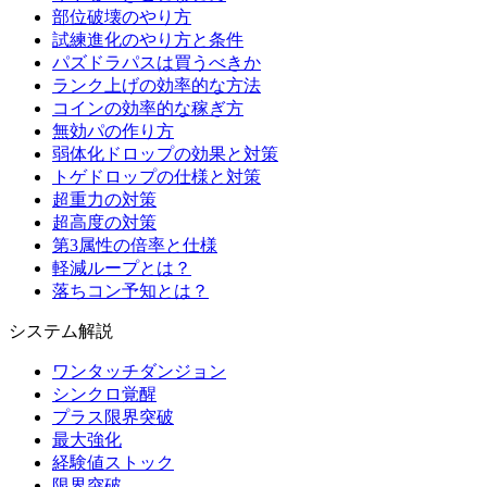
部位破壊のやり方
試練進化のやり方と条件
パズドラパスは買うべきか
ランク上げの効率的な方法
コインの効率的な稼ぎ方
無効パの作り方
弱体化ドロップの効果と対策
トゲドロップの仕様と対策
超重力の対策
超高度の対策
第3属性の倍率と仕様
軽減ループとは？
落ちコン予知とは？
システム解説
ワンタッチダンジョン
シンクロ覚醒
プラス限界突破
最大強化
経験値ストック
限界突破