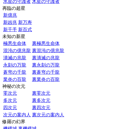
水星の守護者
木星の守護者
再臨の超星
新億兆
新凶兆
新万寿
新千手
新百式
未知の新星
極悪生命体
裏極悪生命体
混沌の億兆龍
裏混沌の億兆龍
潰滅の兆龍
裏潰滅の兆龍
永刻の万龍
裏永刻の万龍
蒼穹の千龍
裏蒼穹の千龍
業炎の百龍
裏業炎の百龍
神秘の次元
零次元
裏零次元
多次元
裏多次元
四次元
裏四次元
次元の案内人
裏次元の案内人
修羅の幻界
機構城
裏機構城