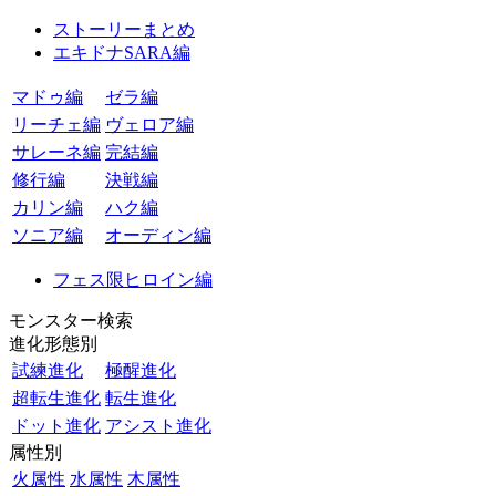
ストーリーまとめ
エキドナSARA編
マドゥ編
ゼラ編
リーチェ編
ヴェロア編
サレーネ編
完結編
修行編
決戦編
カリン編
ハク編
ソニア編
オーディン編
フェス限ヒロイン編
モンスター検索
進化形態別
試練進化
極醒進化
超転生進化
転生進化
ドット進化
アシスト進化
属性別
火属性
水属性
木属性