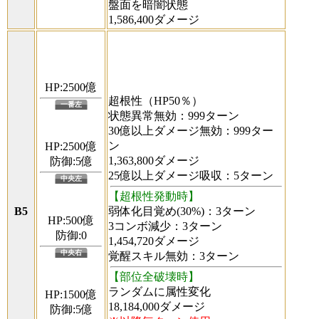
盤面を暗闇状態
1,586,400ダメージ
HP:2500億
超根性（HP50％）
一番左
状態異常無効：999ターン
30億以上ダメージ無効：999ター
ン
HP:2500億
1,363,800ダメージ
防御:5億
25億以上ダメージ吸収：5ターン
中央左
【超根性発動時】
B5
弱体化目覚め(30%)：3ターン
HP:500億
3コンボ減少：3ターン
防御:0
1,454,720ダメージ
中央右
覚醒スキル無効：3ターン
【部位全破壊時】
ランダムに属性変化
HP:1500億
18,184,000ダメージ
防御:5億