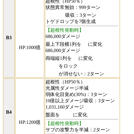
超根性（HP50％）
状態異常無効：999ターン
吸収：3ターン
トゲドロップを7個生成
【超根性発動時】
686,000ダメージ
B3
最上下段横1列を
に変化
HP:1000億
686,000ダメージ
両端縦1列を
に変化
をロック
が消せない：2ターン
超根性（HP50％）
光属性ダメージ半減
弱体化目覚め(30%)：3ターン
10億以上ダメージ吸収：3ターン
1,031,160ダメージ
B4
盤面を
に変化
HP:1200億
【超根性発動時】
サブの攻撃力を半減：2ターン