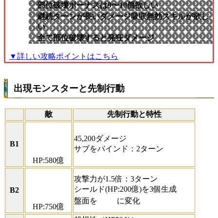
部位破壊ボーナスは9〜10個欲しい
継続ターンが長いダメージ吸収無効スキルが欲し
い
全て部位破壊すると発狂ダメージ
▼詳しい攻略ポイントはこちら
出現モンスターと先制行動
敵
先制行動と特性
45,200ダメージ
B1
サブをバインド：2ターン
HP:580億
攻撃力が1.5倍：3ターン
シールド(HP:200億)を3個生成
B2
盤面を
に変化
HP:750億