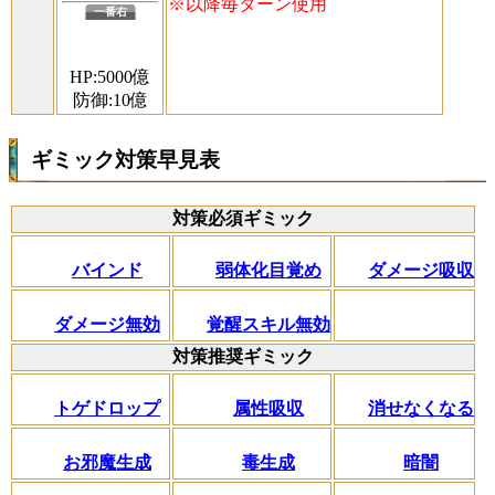
※以降毎ターン使用
一番右
HP:5000億
防御:10億
ギミック対策早見表
対策必須ギミック
バインド
弱体化目覚め
ダメージ吸収
ダメージ無効
覚醒スキル無効
対策推奨ギミック
トゲドロップ
属性吸収
消せなくなる
お邪魔生成
毒生成
暗闇