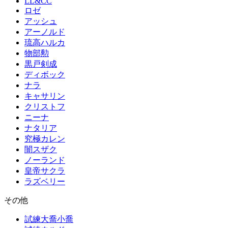
LL&CC
ロゼ
アッシュ
アーノルド
琉高ハルカ
物部勲
黒戸剣成
ディボック
ナラ
キャサリン
クリストフ
ニーナ
ナタリア
究極カレン
闇スザク
ノーランド
皇帝サクラ
ラズベリー
その他
試練大喬小喬