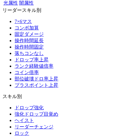
光属性
闇属性
リーダースキル別
7×6マス
コンボ加算
固定ダメージ
操作時間延長
操作時間固定
落ちコンなし
ドロップ率上昇
ランク経験値倍率
コイン倍率
部位破壊ドロ率上昇
プラスポイント上昇
スキル別
ドロップ強化
強化ドロップ目覚め
ヘイスト
リーダーチェンジ
ロック