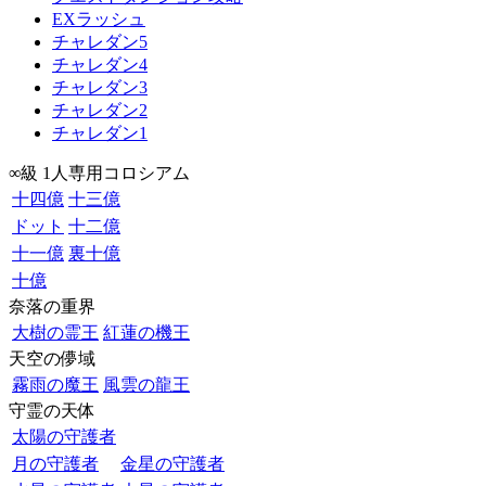
EXラッシュ
チャレダン5
チャレダン4
チャレダン3
チャレダン2
チャレダン1
∞級 1人専用コロシアム
十四億
十三億
ドット
十二億
十一億
裏十億
十億
奈落の重界
大樹の霊王
紅蓮の機王
天空の儚域
霧雨の魔王
風雲の龍王
守霊の天体
太陽の守護者
月の守護者
金星の守護者