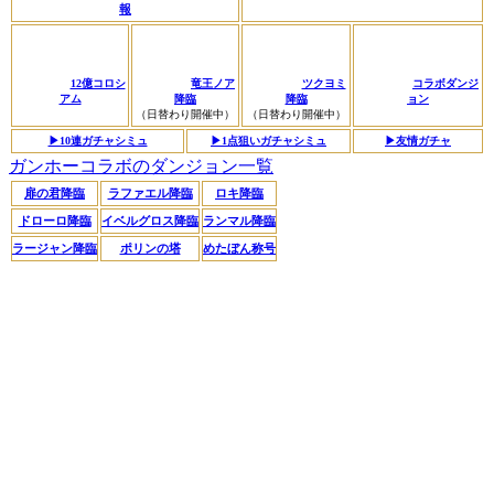
報
12億コロシ
竜王ノア
ツクヨミ
コラボダンジ
アム
降臨
降臨
ョン
（日替わり開催中）
（日替わり開催中）
▶︎10連ガチャシミュ
▶︎1点狙いガチャシミュ
▶︎友情ガチャ
ガンホーコラボのダンジョン一覧
扉の君降臨
ラファエル降臨
ロキ降臨
ドローロ降臨
イベルグロス降臨
ランマル降臨
ラージャン降臨
ポリンの塔
めたぼん称号