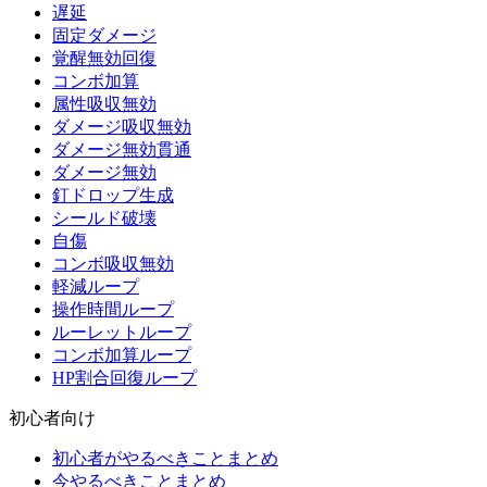
遅延
固定ダメージ
覚醒無効回復
コンボ加算
属性吸収無効
ダメージ吸収無効
ダメージ無効貫通
ダメージ無効
釘ドロップ生成
シールド破壊
自傷
コンボ吸収無効
軽減ループ
操作時間ループ
ルーレットループ
コンボ加算ループ
HP割合回復ループ
初心者向け
初心者がやるべきことまとめ
今やるべきことまとめ