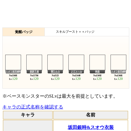
覚醒バッジ
スキルブースト＋＋バッジ
スオウ坂田銀時
萩原千速
闇ウルカ
クヴァール
神楽
スオウ坂田銀時
120
120
120
120
120
120
Lv.
Lv.
Lv.
Lv.
Lv.
Lv.
※ベースモンスターのSLvは最大を前提としています。
キャラの正式名称を確認する
キャラ
名前
坂田銀時&スオウ衣装