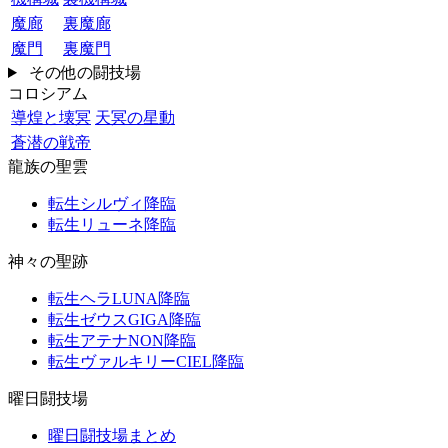
魔廊
裏魔廊
魔門
裏魔門
その他の闘技場
コロシアム
導煌と壊冥
天冥の星動
蒼潜の戦帝
龍族の聖雲
転生シルヴィ降臨
転生リューネ降臨
神々の聖跡
転生ヘラLUNA降臨
転生ゼウスGIGA降臨
転生アテナNON降臨
転生ヴァルキリーCIEL降臨
曜日闘技場
曜日闘技場まとめ