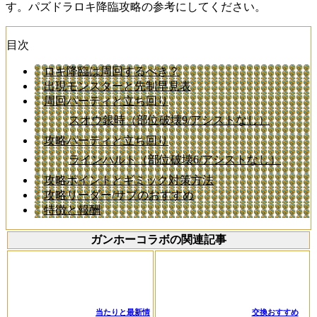
す。パズドラロキ降臨攻略の参考にしてください。
目次
ロキ降臨は周回するべき？
出現モンスターと先制早見表
周回パーティと立ち回り
スオウ銀時（部位破壊9/アシストなし）
攻略パーティと立ち回り
ラインハルト（部位破壊6/アシストなし）
攻略ポイントとギミック対策方法
攻略リーダー/サブのおすすめ
特徴と報酬
ガンホーコラボの関連記事
当たりと最新情
交換おすすめ