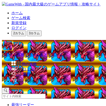
ホーム
ゲーム検索
新規登録
ログイン
2カラム
3カラム
パズドラ攻略｜パズル＆ドラゴンズ
他の攻略
コミュ
速報
掲示板
最強リーダー